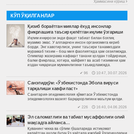
Ҳаммасини кўриш 
КЎП ЎҚИЛГАНЛАР
Қизиб бораётган миялар ёхуд инсонлар
фикрлашига таъсир қилётган иқлим ўзгариши
Иқлим инқирози энди фақат табиат билан боғлиқ
муаммо эмас. У аллақачон инсон организмига кириб
борди. Энг хавотирлиси, унинг таъсири танамиздаги
мураккаб тизим – бош мия фаолиятида ҳам сезилмоқда.
Олимлар жазирама нафақат танани ҳолдан тойдириши,
балки фикрлаш, хотира, кайфият ва асаб тизимини ҳам
издан чиқариши мумкинлигини таъкид­ламоқда.
✔ 96 🕔 10:47, 30.07.2026
Санэпидқўм: «Ўзбекистонда Эбола вируси
тарқалиши хавфи паст»
Санитария-эпидемиология қўмитаси Ўзбекистонда
эпидемиологик вазият барқарорлигини маълум қилди.
✔ 226 🕔 16:40, 04.06.2026
Эл саломатлиги ва табиат мусаффолиги олий
мақсадга айланса…
Қуванинг чекка ва сўлим гўшаларида истиқомат
қилаётган аҳоли бугун ўз ҳаётида ижобий ўзгаришларни