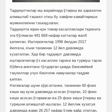
Тадқиқотчилар иш жараёнида ўтириш ва ҳаракатни
алмашлаб ташкил этиш бу хавфни камайтириши
мумкинлигини таъкидлаган.
Тадқиқотга юрак-қон томир касалликлари тарихига
эга бўлмаган 481 688 нафар катталар жалб
қилинган. Иштирокчилар 1996 йилдан 2017
йилгача, яъни тахминан 12 йил давомида
кузатилган. Ҳар бир тадқиқот давомида
иштирокчилар ўз касаллик тарихи ва турмуш тарзи
бўйича анкетани тўлдирган ҳамда биокимёвий
таҳлиллар учун биологик намуналар тақдим
қилган.
Натижалар шуни кўрсатганки, тахминан 60 фоиз
киши иш куни давомида асосан ўтирган, 10 фоиз
киши асосан ўтирмаган ва 29 фоиз киши ўтириш ва
туришни алмашлаб ишлаган. 12 йиллик кузатув
давомида жами 26 257 нафар ўлим қайд этилган,