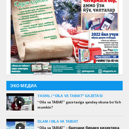
ЭКО МЕДИА
YASHIL / “OILA VA TABIAT” GAZETASI
►
“Oila va TABIAT” gazetasiga qanday obuna bo‘lish
mumkin?
OLAM / OILA VA TABIAT
►
“Oila va TABIAT” – барчани бирдек қизиқтира