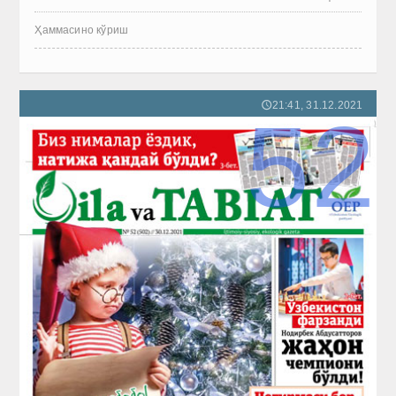
Ҳаммасино кўриш
21:41, 31.12.2021
🕔
52