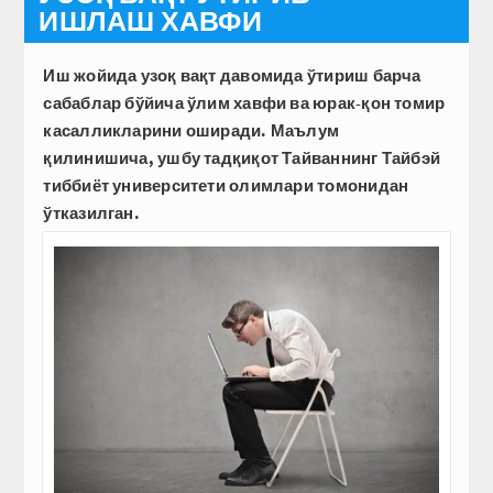
ИШЛАШ ХАВФИ
Иш жойида узоқ вақт давомида ўтириш барча
сабаблар бўйича ўлим хавфи ва юрак-қон томир
касалликларини оширади. Маълум
қилинишича, ушбу тадқиқот Тайваннинг Тайбэй
тиббиёт университети олимлари томонидан
ўтказилган.