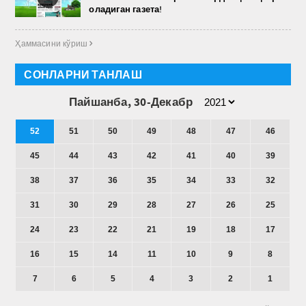
оладиган газета!
Ҳаммасини кўриш 
СОНЛАРНИ ТАНЛАШ
Пайшанба, 30-Декабр
52
51
50
49
48
47
46
45
44
43
42
41
40
39
38
37
36
35
34
33
32
31
30
29
28
27
26
25
24
23
22
21
19
18
17
16
15
14
11
10
9
8
7
6
5
4
3
2
1