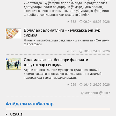
ҳис этмоқда. Бу ўзгаришлар замирида нафақат давлат
дастурлари, балки эл дардини ўз дарди деб билган,
экология ва инсон саломатлигини уйғунликда кўрадиган
фидойи инсонларнинг ҳам меҳнати ётибди.
✔ 332 🕔 09:04, 08.05.2026
Болалар саломатлиги – келажакка энг зўр
сармоя
Япония мактабларида овқатланиш тизими ва «Сёкуику»
фалсафаси
✔ 621 🕔 10:53, 24.03.2026
Саломатлик посбонлари фаолияти
депутатлар нигоҳида
Аҳоли саломатлигини муҳофаза қилиш ва тиббий
хизмат сифатини ошириш депутатларнинг доимий
назоратида турган масалалардан.
✔ 629 🕔 16:45, 26.02.2026
Ҳаммасини кўриш 
Фойдали манбаалар
Uza.uz