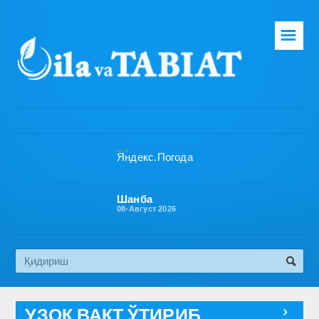
☰
Бош саҳифа
Таҳририят
Газета ҳақида
Раҳбарият
Бўлимлар
Шанба
08-Август 2026
Обуна
Алоқа
Эко медиа
УЗОҚ ВАҚТ ЎТИРИБ
