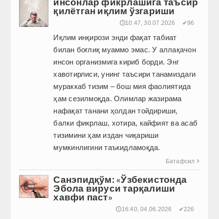
инсонлар фикрлашига таъсир
қилётган иқлим ўзгариши
🕔10:47, 30.07.2026
✔96
Иқлим инқирози энди фақат табиат
билан боғлиқ муаммо эмас. У аллақачон
инсон организмига кириб борди. Энг
хавотирлиси, унинг таъсири танамиздаги
мураккаб тизим – бош мия фаолиятида
ҳам сезилмоқда. Олимлар жазирама
нафақат танани ҳолдан тойдириши,
балки фикрлаш, хотира, кайфият ва асаб
тизимини ҳам издан чиқариши
мумкинлигини таъкид­ламоқда.
Батафсил

Санэпидқўм: «Ўзбекистонда
Эбола вируси тарқалиши
хавфи паст»
🕔16:40, 04.06.2026
✔226