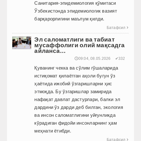
Санитария-эпидемиология қўмитаси
Ўзбекистонда эпидемиологик вазият
барқарорлигини маълум қилди.
Батафсил

Эл саломатлиги ва табиат
мусаффолиги олий мақсадга
айланса…
🕔09:04, 08.05.2026
✔332
Қуванинг чекка ва сўлим гўшаларида
истиқомат қилаётган аҳоли бугун ўз
ҳаётида ижобий ўзгаришларни ҳис
этмоқда. Бу ўзгаришлар замирида
нафақат давлат дастурлари, балки эл
дардини ўз дарди деб билган, экология
ва инсон саломатлигини уйғунликда
кўрадиган фидойи инсонларнинг ҳам
меҳнати ётибди.
Батафсил
