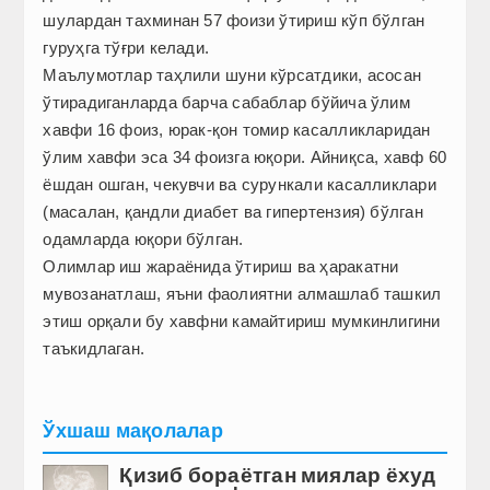
шулардан тахминан 57 фоизи ўтириш кўп бўлган
гуруҳга тўғри келади.
Маълумотлар таҳлили шуни кўрсатдики, асосан
ўтирадиганларда барча сабаблар бўйича ўлим
хавфи 16 фоиз, юрак-қон томир касалликларидан
ўлим хавфи эса 34 фоизга юқори. Айниқса, хавф 60
ёшдан ошган, чекувчи ва сурункали касалликлари
(масалан, қандли диабет ва гипертензия) бўлган
одамларда юқори бўлган.
Олимлар иш жараёнида ўтириш ва ҳаракатни
мувозанатлаш, яъни фаолиятни алмашлаб ташкил
этиш орқали бу хавфни камайтириш мумкинлигини
таъкидлаган.
Ўхшаш мақолалар
Қизиб бораётган миялар ёхуд