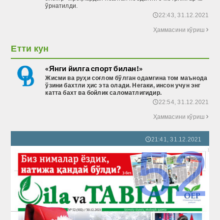
ўрнатилди.
22:43, 31.12.2021
🕔
Ҳаммасини кўриш

Етти кун
«Янги йилга спорт билан!»
Жисми ва руҳи соғлом бўлган одамгина том маънода
ўзини бахтли ҳис эта олади. Негаки, инсон учун энг
катта бахт ва бойлик саломатлигидир.
22:54, 31.12.2021
🕔
Ҳаммасини кўриш

21:41, 31.12.2021
🕔
52