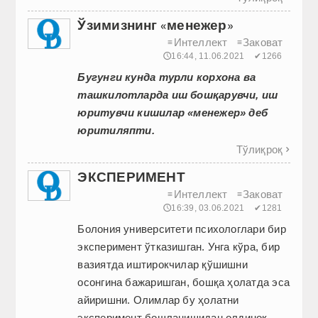
Ўзимизнинг «менежер»
Интеллект
Заковат
≡
≡
🕔16:44, 11.06.2021
✔1266
Бугунги кунда турли корхона ва
ташкилотларда иш бошқарувчи, иш
юритувчи кишилар «менежер» деб
юритиляпти.
Тўлиқроқ

ЭКСПЕРИМЕНТ
Интеллект
Заковат
≡
≡
🕔16:39, 03.06.2021
✔1281
Болония университети психологлари бир
эксперимент ўтказишган. Унга кўра, бир
вазиятда иштирокчилар қўшишни
осонгина бажаришган, бошқа ҳолатда эса
айиришни. Олимлар бу ҳолатни
эксперимент бошланишидан олдиноқ