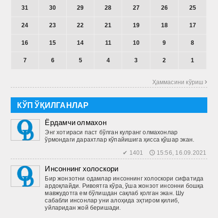
31
30
29
28
27
26
25
24
23
22
21
19
18
17
16
15
14
11
10
9
8
7
6
5
4
3
2
1
Ҳаммасини кўриш 
КЎП ЎҚИЛГАНЛАР
Ёрдамчи олмахон
Энг хотираси паст бўлган кулранг олмахонлар
ўрмондаги дарахтлар кўпайишига ҳисса қўшар экан.
✔ 1401 🕔 15:56, 16.09.2021
Инсоннинг холоскори
Бир жонзотни одамлар инсоннинг холоскори сифатида
ардоқлайди. Ривоятга кўра, ўша жонзот инсонни бошқа
мавжудотга ем бўлишдан сақлаб қолган экан. Шу
сабабли инсонлар уни алоҳида эҳтиром қилиб,
уйларидан жой беришади.