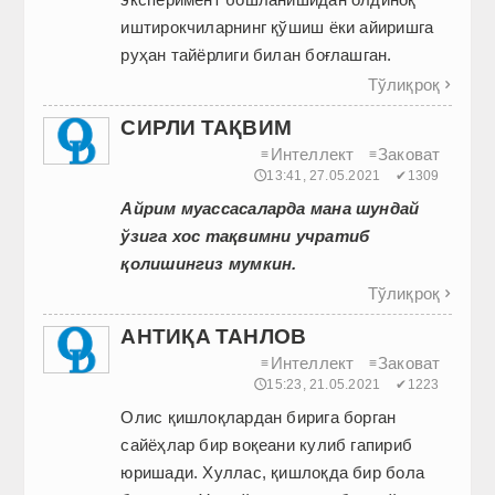
иштирокчиларнинг қўшиш ёки айиришга
руҳан тайёрлиги билан боғлашган.
Тўлиқроқ

СИРЛИ ТАҚВИМ
Интеллект
Заковат
≡
≡
🕔13:41, 27.05.2021
✔1309
Айрим муассасаларда мана шундай
ўзига хос тақвимни учратиб
қолишингиз мумкин.
Тўлиқроқ

АНТИҚА ТАНЛОВ
Интеллект
Заковат
≡
≡
🕔15:23, 21.05.2021
✔1223
Олис қишлоқлардан бирига борган
сайёҳлар бир воқеани кулиб гапириб
юришади. Хуллас, қишлоқда бир бола