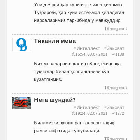
Уни деярли ҳар куни истеъмол қиламиз.
Тўғрироғи, ҳар куни истеъмол қиладиган
нарсаларимиз таркибида у мавжуддир.
Тўлиқроқ

Тиканли мева
Интеллект
Заковат
≡
≡
🕔15:54, 08.07.2021
✔1188
Биз меваларнинг қалин пўчоқ ёки юпқа
тукчалар билан қопланганини кўп
кузатганмиз.
Тўлиқроқ

Нега шундай?
Интеллект
Заковат
≡
≡
🕔19:24, 02.07.2021
✔1272
Биламизки, қизил ранг асосан тақиқ
рамзи сифатида тушунилади.
Тўлиқроқ
