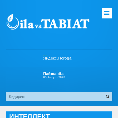
☰
Бош саҳифа
Таҳририят
Газета ҳақида
Раҳбарият
Бўлимлар
Пайшанба
06-Август 2026
Обуна
Алоқа
Эко медиа
ИНТЕЛЛЕКТ