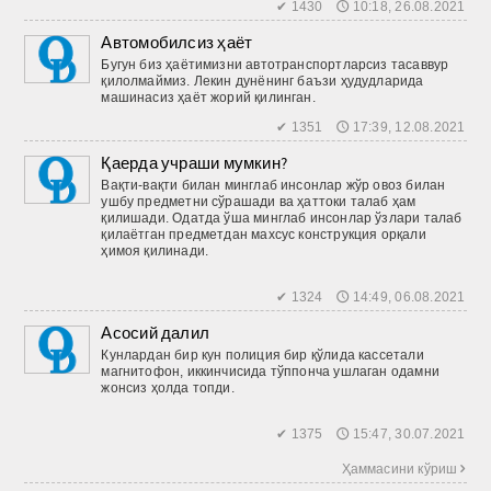
✔ 1430 🕔 10:18, 26.08.2021
Автомобилсиз ҳаёт
Бугун биз ҳаётимизни автотранспортларсиз тасаввур
қилолмаймиз. Лекин дунёнинг баъзи ҳудудларида
машинасиз ҳаёт жорий қилинган.
✔ 1351 🕔 17:39, 12.08.2021
Қаерда учраши мумкин?
Вақти-вақти билан минг­лаб инсонлар жўр овоз билан
ушбу предметни сўрашади ва ҳаттоки талаб ҳам
қилишади. Одатда ўша минглаб инсонлар ўзлари талаб
қилаётган предметдан махсус конструкция орқали
ҳимоя қилинади.
✔ 1324 🕔 14:49, 06.08.2021
Асосий далил
Кунлардан бир кун полиция бир қўлида кассетали
магнитофон, иккинчисида тўппонча ушлаган одамни
жонсиз ҳолда топди.
✔ 1375 🕔 15:47, 30.07.2021
Ҳаммасини кўриш 