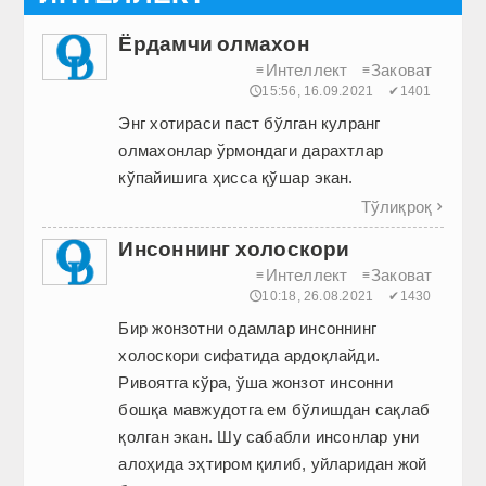
Ёрдамчи олмахон
Интеллект
Заковат
≡
≡
🕔15:56, 16.09.2021
✔1401
Энг хотираси паст бўлган кулранг
олмахонлар ўрмондаги дарахтлар
кўпайишига ҳисса қўшар экан.
Тўлиқроқ

Инсоннинг холоскори
Интеллект
Заковат
≡
≡
🕔10:18, 26.08.2021
✔1430
Бир жонзотни одамлар инсоннинг
холоскори сифатида ардоқлайди.
Ривоятга кўра, ўша жонзот инсонни
бошқа мавжудотга ем бўлишдан сақлаб
қолган экан. Шу сабабли инсонлар уни
алоҳида эҳтиром қилиб, уйларидан жой