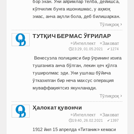
бор экан. Уни айримлар телба, дейишса,
кўпчилик бунга ишонишмас, у аҳмоқ
эмас, анча ақлли бола, деб билишаркан.
Тўлиқроқ

ТУТҚИЧ БЕРМАС ЎҒРИЛАР
Интеллект
Заковат
≡
≡
🕔23:29, 01.05.2021
✔1274
Венесуэла полицияси бир ўғрининг изига
тушганига анча бўлган, лекин ҳеч қўлга
туширолмас эди. Уни ушлаш бўйича
ўтказилган бир неча махсус операция
муваффақиятсиз якунланади.
Тўлиқроқ

Ҳалокат қувончи
Интеллект
Заковат
≡
≡
🕔19:40, 26.02.2021
✔1397
1912 йил 15 апрелда «Титаник» кемаси