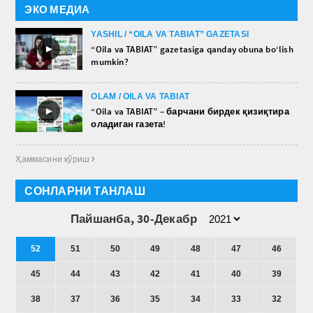
ЭКО МЕДИА
YASHIL / “OILA VA TABIAT” GAZETASI
►
“Oila va TABIAT” gazetasiga qanday obuna bo‘lish
mumkin?
OLAM / OILA VA TABIAT
►
“Oila va TABIAT” – барчани бирдек қизиқтира
оладиган газета!
Ҳаммасини кўриш 
СОНЛАРНИ ТАНЛАШ
Пайшанба, 30-Декабр
52
51
50
49
48
47
46
45
44
43
42
41
40
39
38
37
36
35
34
33
32