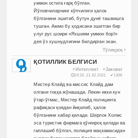
уммон остига ғарқ бўлган.
Йўловчиларнинг кўпчилиги ҳалок
бўлганини эшитиб, бутун дунё ташвишга
тушган. Аммо бу ҳодисани эшитган бир
улуғ рус шоири «Яхшиям уммон бор!»
дея ўз хушнудлигини билдирган экан.
Тўлиқроқ

ҚОТИЛЛИК БЕЛГИСИ
Интеллект
Заковат
≡
≡
🕔20:16, 21.02.2021
✔1306
Мистер Клайд ва миссис Клайд дам
олгани тоққа жўнашади. Лекин икки кун
ўтар-ўтмас, Мистер Клайд полицияга
рафиқаси қоядан йиқилиб, ҳалок
бўлганини хабар қилади. Шерлок Холмс
эса туристик фирмага қўнғироқ қилади ва
гаплашиб бўлгач, полиция маҳкамасидан