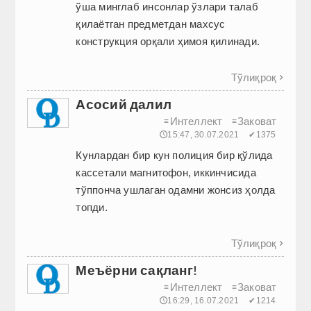
ўша минглаб инсонлар ўзлари талаб
қилаётган предметдан махсус
конструкция орқали ҳимоя қилинади.
Тўлиқроқ

Асосий далил
Интеллект
Заковат
≡
≡
🕔15:47, 30.07.2021
✔1375
Кунлардан бир кун полиция бир қўлида
кассетали магнитофон, иккинчисида
тўппонча ушлаган одамни жонсиз ҳолда
топди.
Тўлиқроқ

Меъёрни сақланг!
Интеллект
Заковат
≡
≡
🕔16:29, 16.07.2021
✔1214