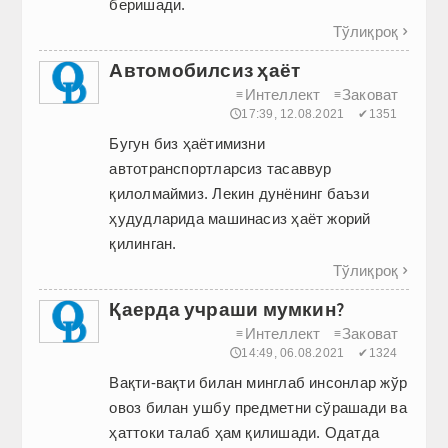
беришади.
Тўлиқроқ

Автомобилсиз ҳаёт
Интеллект
Заковат
≡
≡
🕔17:39, 12.08.2021
✔1351
Бугун биз ҳаётимизни
автотранспортларсиз тасаввур
қилолмаймиз. Лекин дунёнинг баъзи
ҳудудларида машинасиз ҳаёт жорий
қилинган.
Тўлиқроқ

Қаерда учраши мумкин?
Интеллект
Заковат
≡
≡
🕔14:49, 06.08.2021
✔1324
Вақти-вақти билан минг­лаб инсонлар жўр
овоз билан ушбу предметни сўрашади ва
ҳаттоки талаб ҳам қилишади. Одатда