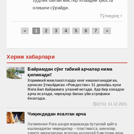
зудлик билан мистер Клайдни ҳибсга
олишни сўрайди.
Тўлиқроқ

«
1
2
3
4
5
6
7
»
Хориж хабарлари
Байрамдан сўнг табиий арчалар нима
қилинади?
Хориижий
мамлакатларда
кенг
нишонланадиган
,
арчасиз
ўтмайдиган
«Рождество
» 31 декабрь
куни
Янги
йил
байрамига
уланиб
кетади
. Ҳар бир хонадон
арча ясатади, чироқлар билан уйи атрофини
безатади.
22:52, 31.12.2021
🕔
Чиқиндидан ясалган арча
Латвиянинг Рига шаҳри марказида бутунлай қайта
ишланадиган чиқиндилар – пластмасса, шиналар,
электр чироқлардан ясалган ноодатий 9 метрлик арча