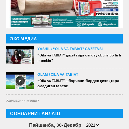
ЭКО МЕДИА
YASHIL / “OILA VA TABIAT” GAZETASI
►
“Oila va TABIAT” gazetasiga qanday obuna bo‘lish
mumkin?
OLAM / OILA VA TABIAT
►
“Oila va TABIAT” – барчани бирдек қизиқтира
оладиган газета!
Ҳаммасини кўриш 
СОНЛАРНИ ТАНЛАШ
Пайшанба, 30-Декабр