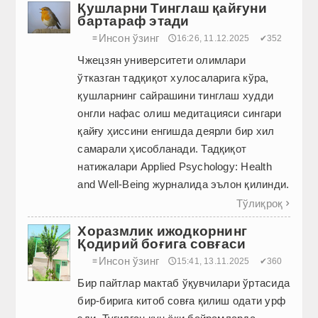
Қушларни Тинглаш қайғуни
бартараф этади
Инсон ўзинг
≡
🕔16:26, 11.12.2025
✔352
Чжецзян университети олимлари
ўтказган тадқиқот хулосаларига кўра,
қушларнинг сайрашини тинглаш худди
онгли нафас олиш медитацияси сингари
қайғу ҳиссини енгишда деярли бир хил
самарали ҳисоб­ланади. Тадқиқот
натижалари Applied Psychology: Health
and Well-Being журналида эълон қилинди.
Тўлиқроқ

Хоразмлик ижодкорнинг
Қодирий боғига совғаси
Инсон ўзинг
≡
🕔15:41, 13.11.2025
✔360
Бир пайтлар мактаб ўқувчилари ўртасида
бир-бирига китоб совға қилиш одати урф