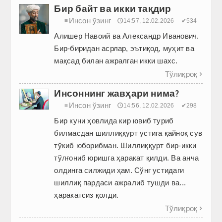
Бир байт ва икки тақдир
Инсон ўзинг
≡
🕔14:57, 12.02.2026
✔534
Алишер Навоий ва Александр Иванович.
Бир-биридан асрлар, эътиқод, муҳит ва
мақсад билан ажралган икки шахс.
Тўлиқроқ

Инсоннинг жавҳари нима?
Инсон ўзинг
≡
🕔14:56, 12.02.2026
✔298
Бир куни ҳовлида кир ювиб туриб
билмасдан шиллиққурт устига қайноқ сув
тўкиб юборибман. Шиллиққурт бир-икки
тўлғониб юришга ҳаракат қилди. Ва анча
олдинга силжиди ҳам. Сўнг устидаги
шиллиқ пардаси ажралиб тушди ва...
ҳаракатсиз қолди.
Тўлиқроқ
