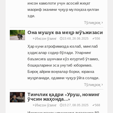
инсон камолоти учун асосий жиҳат
маориф эканини чуқур мулоҳаза қилган
эди.
Тўлиқроқ

Она мушук ва меҳр мўъжизаси
Инсон ўзинг
≡
🕔15:48, 26.06.2025
✔556
Ҳар куни атрофимизда юзлаб, минглаб
ҳодисалар содир бўлади. Уларнинг
баъзисига шунчаки кўз югуртиб ўтамиз,
бошқаларини эса унутиб юборимиз.
Бироқ айрим воқеалар борки, юракка
муҳрланади, одамни чуқур ўйга солади.
Тўлиқроқ

Тинчлик қадри «Уруш, номинг
ўчсин жаҳонда...»
Инсон ўзинг
≡
🕔15:27, 08.05.2025
✔568
Иккинчи жаҳон урушининг тугаганига 80