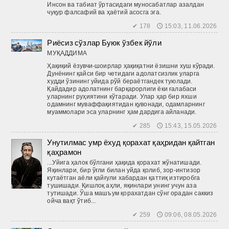
Инсон ва табиат ўртасидаги муносабатлар азалдан
чуқур фалсафий ва ҳаётий асосга эга.
✔ 178 🕔 15:03, 11.06.2026
Риёсиз сўзлар Буюк ўзбек йўли
МУҚАДДИМА
Ҳақиқий ёзувчи-шоирлар ҳақиқатни ёзишни хуш кўради.
Дунё­нинг ­қайси бир четидаги адолатсизлик уларга
худди ўзининг уйида рўй бераётгандек туюлади.
Қайдадир адолатнинг барқарорлиги ёки ғалабаси
уларнинг руҳиятини кўтаради. Улар ҳар бир яхши
одамнинг муваффақиятидан қувонади, одамларнинг
муаммолари эса уларнинг ҳам дардига айланади.
✔ 285 🕔 15:43, 15.05.2026
Унутилмас умр ёхуд қорахат қаҳридан қайтган
қаҳрамон
...Уйига ҳалок бўлгани ҳақида қорахат жўнатишади.
Яқинлари, бир ўғли билан уйда қолиб, зор-интизор
кутаётган аёли қайғули хабардан қаттиқ изтиробга
тушишади. Қишлоқ аҳли, яқинлари унинг учун аза
тутишади. Ўша машъум қорахатдан сўнг орадан саккиз
ойча вақт ўтиб...
✔ 259 🕔 09:06, 08.05.2026