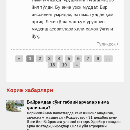
йил тўлди. Бу анча узоқ муддат. Бир
инсоннинг умридай, эҳтимол ундан ҳам
ортиқ. Лекин ўша машъум урушнинг
мудҳиш асоратлари ҳали-ҳамон ўчгани
йўқ.
Тўлиқроқ

«
1
2
3
4
5
6
7
8
...
18
19
»
Хориж хабарлари
Байрамдан сўнг табиий арчалар нима
қилинади?
Хориижий
мамлакатларда
кенг
нишонланадиган
,
арчасиз
ўтмайдиган
«Рождество
» 31 декабрь
куни
Янги
йил
байрамига
уланиб
кетади
. Ҳар бир хонадон
арча ясатади, чироқлар билан уйи атрофини