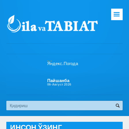
☰
Бош саҳифа
Таҳририят
Газета ҳақида
Раҳбарият
Бўлимлар
Пайшанба
06-Август 2026
Обуна
Алоқа
Эко медиа
ИНСОН ЎЗИНГ