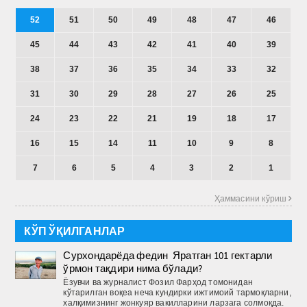
52
51
50
49
48
47
46
45
44
43
42
41
40
39
38
37
36
35
34
33
32
31
30
29
28
27
26
25
24
23
22
21
19
18
17
16
15
14
11
10
9
8
7
6
5
4
3
2
1
Ҳаммасини кўриш 
КЎП ЎҚИЛГАНЛАР
Сурхондарёда федин Яратган 101 гектарли
ўрмон тақдири нима бўлади?
Ёзувчи ва журналист Фозил Фарҳод томонидан
кўтарилган воқеа неча кундирки ижтимоий тармоқларни,
халқимизнинг жонкуяр вакилларини ларзага солмоқда.