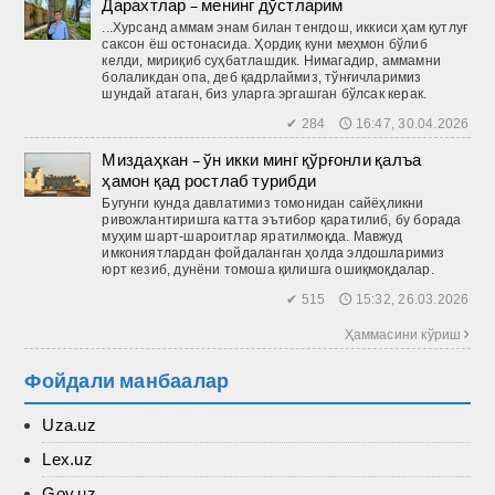
Дарахтлар – менинг дўстларим
...Хурсанд аммам энам билан тенгдош, иккиси ҳам қутлуғ
саксон ёш остонасида. Ҳордиқ куни меҳмон бўлиб
келди, мириқиб суҳбатлашдик. Нимагадир, аммамни
болаликдан опа, деб қадрлаймиз, тўнғичларимиз
шундай атаган, биз уларга эргашган бўлсак керак.
✔ 284 🕔 16:47, 30.04.2026
Миздаҳкан – ўн икки минг қўрғонли қалъа
ҳамон қад ростлаб турибди
Бугунги кунда давлатимиз томонидан сайёҳликни
ривожлантиришга катта эътибор қаратилиб, бу борада
муҳим шарт-шароитлар яратилмоқда. Мавжуд
имкониятлардан фойдаланган ҳолда элдошларимиз
юрт кезиб, дунёни томоша қилишга ошиқмоқдалар.
✔ 515 🕔 15:32, 26.03.2026
Ҳаммасини кўриш 
Фойдали манбаалар
Uza.uz
Lex.uz
Gov.uz