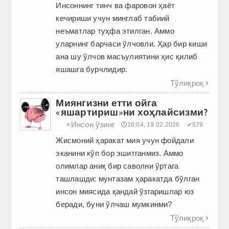
Инсоннинг тинч ва фаровон ҳаёт
кечириши учун минглаб табиий
неъматлар туҳфа этилган. Аммо
уларнинг барчаси ўлчовли. Ҳар бир киши
ана шу ўлчов масъулиятини ҳис қилиб
яшашга бурчлидир.
Тўлиқроқ

Миянгизни етти ойга
«яшартириш»ни хоҳлайсизми?
Инсон ўзинг
≡
🕔16:04, 19.02.2026
✔579
Жисмоний ҳаракат мия учун фойдали
эканини кўп бор эшитганмиз. Аммо
олимлар аниқ бир саволни ўртага
ташлашди: мунтазам ҳаракатда бўлган
инсон миясида қандай ўзгаришлар юз
беради, буни ўлчаш мумкинми?
Тўлиқроқ
