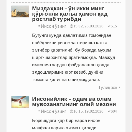
Миздаҳкан – ўн икки минг
қўрғонли қалъа ҳамон қад
ростлаб турибди
Инсон ўзинг
≡
🕔15:32, 26.03.2026
✔515
Бугунги кунда давлатимиз томонидан
сайёҳликни ривожлантиришга катта
эътибор қаратилиб, бу борада муҳим
шарт-шароитлар яратилмоқда. Мавжуд
имкониятлардан фойдаланган ҳолда
элдошларимиз юрт кезиб, дунёни
томоша қилишга ошиқмоқдалар.
Тўлиқроқ

Инсонийлик – одам ва олам
мувозанатининг олий мезони
Инсон ўзинг
≡
🕔16:15, 19.02.2026
✔604
Борлиқдаги ҳар бир нарса инсон
манфаатларига хизмат қилади.