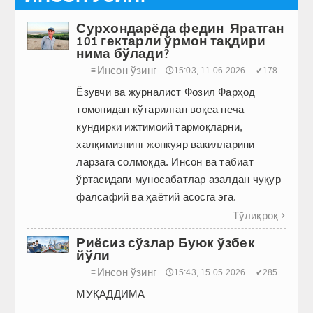
Сурхондарёда федин Яратган
101 гектарли ўрмон тақдири
нима бўлади?
Инсон ўзинг
≡
🕔15:03, 11.06.2026
✔178
Ёзувчи ва журналист Фозил Фарҳод
томонидан кўтарилган воқеа неча
кундирки ижтимоий тармоқларни,
халқимизнинг жонкуяр вакилларини
ларзага солмоқда. Инсон ва табиат
ўртасидаги муносабатлар азалдан чуқур
фалсафий ва ҳаётий асосга эга.
Тўлиқроқ

Риёсиз сўзлар Буюк ўзбек
йўли
Инсон ўзинг
≡
🕔15:43, 15.05.2026
✔285
МУҚАДДИМА