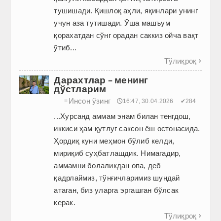
тушишади. Қишлоқ аҳли, яқинлари унинг
учун аза тутишади. Ўша машъум
қорахатдан сўнг орадан саккиз ойча вақт
ўтиб...
Тўлиқроқ

Дарахтлар – менинг
дўстларим
Инсон ўзинг
≡
🕔16:47, 30.04.2026
✔284
...Хурсанд аммам энам билан тенгдош,
иккиси ҳам қутлуғ саксон ёш остонасида.
Ҳордиқ куни меҳмон бўлиб келди,
мириқиб суҳбатлашдик. Нимагадир,
аммамни болаликдан опа, деб
қадрлаймиз, тўнғичларимиз шундай
атаган, биз уларга эргашган бўлсак
керак.
Тўлиқроқ
