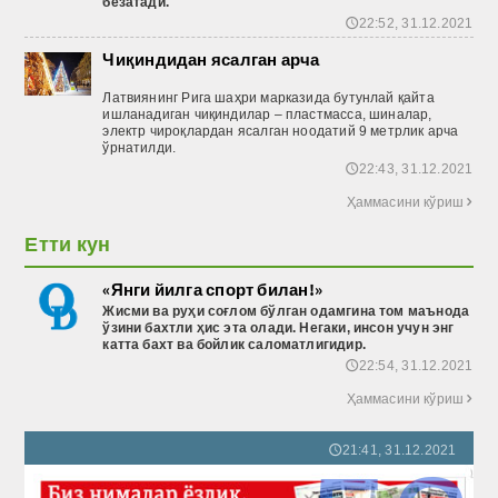
безатади.
22:52, 31.12.2021
🕔
Чиқиндидан ясалган арча
Латвиянинг Рига шаҳри марказида бутунлай қайта
ишланадиган чиқиндилар – пластмасса, шиналар,
электр чироқлардан ясалган ноодатий 9 метрлик арча
ўрнатилди.
22:43, 31.12.2021
🕔
Ҳаммасини кўриш

Етти кун
«Янги йилга спорт билан!»
Жисми ва руҳи соғлом бўлган одамгина том маънода
ўзини бахтли ҳис эта олади. Негаки, инсон учун энг
катта бахт ва бойлик саломатлигидир.
22:54, 31.12.2021
🕔
Ҳаммасини кўриш

21:41, 31.12.2021
🕔