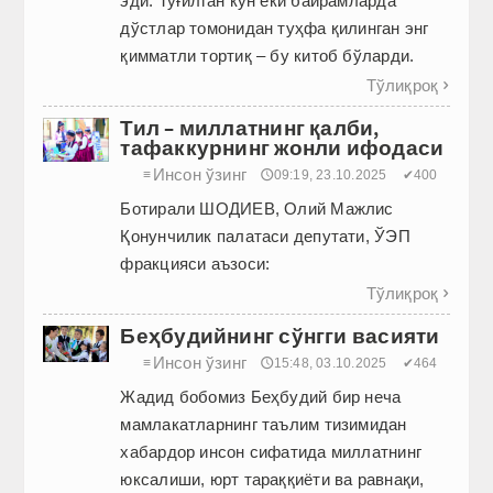
эди. Туғилган кун ёки байрамларда
дўстлар томонидан туҳфа қилинган энг
қимматли тортиқ – бу китоб бўларди.
Тўлиқроқ

Тил – миллатнинг қалби,
тафаккурнинг жонли ифодаси
Инсон ўзинг
≡
🕔09:19, 23.10.2025
✔400
Ботирали ШОДИЕВ, Олий Мажлис
Қонунчилик палатаси депутати, ЎЭП
фракцияси аъзоси:
Тўлиқроқ

Беҳбудийнинг сўнгги васияти
Инсон ўзинг
≡
🕔15:48, 03.10.2025
✔464
Жадид бобомиз Беҳбудий бир неча
мамлакатларнинг таълим тизимидан
хабардор инсон сифатида миллатнинг
юксалиши, юрт тараққиёти ва равнақи,