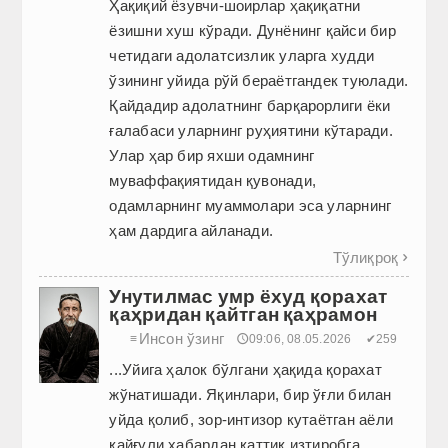
Ҳақиқий ёзувчи-шоирлар ҳақиқатни
ёзишни хуш кўради. Дунё­нинг ­қайси бир
четидаги адолатсизлик уларга худди
ўзининг уйида рўй бераётгандек туюлади.
Қайдадир адолатнинг барқарорлиги ёки
ғалабаси уларнинг руҳиятини кўтаради.
Улар ҳар бир яхши одамнинг
муваффақиятидан қувонади,
одамларнинг муаммолари эса уларнинг
ҳам дардига айланади.
Тўлиқроқ

Унутилмас умр ёхуд қорахат
қаҳридан қайтган қаҳрамон
Инсон ўзинг
≡
🕔09:06, 08.05.2026
✔259
...Уйига ҳалок бўлгани ҳақида қорахат
жўнатишади. Яқинлари, бир ўғли билан
уйда қолиб, зор-интизор кутаётган аёли
қайғули хабардан қаттиқ изтиробга