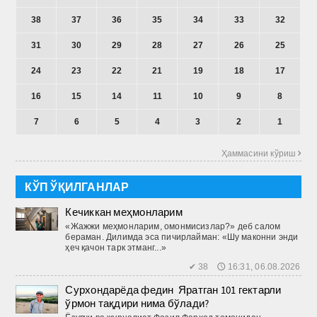
38
37
36
35
34
33
32
31
30
29
28
27
26
25
24
23
22
21
19
18
17
16
15
14
11
10
9
8
7
6
5
4
3
2
1
Ҳаммасини кўриш 
КЎП ЎҚИЛГАНЛАР
Кечиккан меҳмонларим
«Жажжи меҳмонларим, омонмисизлар?» деб салом
бераман. Дилимда эса пичирлайман: «Шу маконни энди
ҳеч қачон тарк этманг...»
✔ 38 🕔 16:31, 06.08.2026
Сурхондарёда федин Яратган 101 гектарли
ўрмон тақдири нима бўлади?