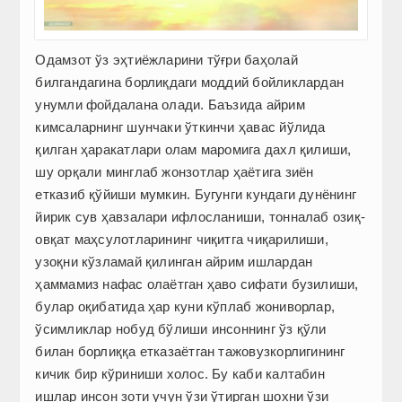
Одамзот ўз эҳтиёжларини тўғри баҳолай
билгандагина борлиқдаги моддий бойликлардан
унумли фойдалана олади. Баъзида айрим
кимсаларнинг шунчаки ўткинчи ҳавас йўлида
қилган ҳаракатлари олам маромига дахл қилиши,
шу орқали минглаб жонзотлар ҳаётига зиён
етказиб қўйиши мумкин. Бугунги кундаги дунёнинг
йирик сув ҳавзалари ифлосланиши, тонналаб озиқ-
овқат маҳсулотларининг чиқитга чиқарилиши,
узоқни кўзламай қилинган айрим ишлардан
ҳаммамиз нафас олаётган ҳаво сифати бузилиши,
булар оқибатида ҳар куни кўплаб жониворлар,
ўсимлик­лар нобуд бўлиши инсоннинг ўз қўли
билан борлиққа етказаётган тажовузкорлигининг
кичик бир кўриниши холос. Бу каби калтабин
ишлар инсон зоти учун ўзи ўтирган шохни ўзи