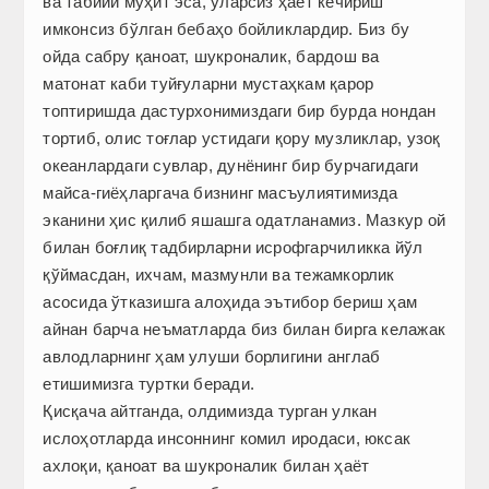
ва табиий муҳит эса, уларсиз ҳаёт кечириш
имконсиз бўлган бебаҳо бойликлардир. Биз бу
ойда сабру қаноат, шукроналик, бардош ва
матонат каби туйғуларни мустаҳкам қарор
топтиришда дастурхонимиздаги бир бурда нондан
тортиб, олис тоғлар устидаги қору музликлар, узоқ
океанлардаги сувлар, дунёнинг бир бурчагидаги
майса-гиёҳларгача бизнинг масъулиятимизда
эканини ҳис қилиб яшашга одатланамиз. Мазкур ой
билан боғлиқ тадбирларни исрофгарчиликка йўл
қўймасдан, ихчам, мазмунли ва тежамкорлик
асосида ўтказишга алоҳида эътибор бериш ҳам
айнан барча неъматларда биз билан бирга келажак
авлодларнинг ҳам улуши борлигини англаб
етишимизга туртки беради.
Қисқача айтганда, олдимизда турган улкан
ислоҳотларда инсоннинг комил иродаси, юксак
ахлоқи, қаноат ва шукроналик билан ҳаёт