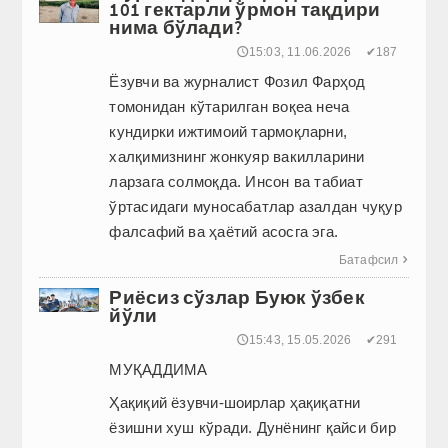
101 гектарли ўрмон тақдири
нима бўлади?
🕔15:03, 11.06.2026
✔187
Ёзувчи ва журналист Фозил Фарҳод
томонидан кўтарилган воқеа неча
кундирки ижтимоий тармоқларни,
халқимизнинг жонкуяр вакилларини
ларзага солмоқда. Инсон ва табиат
ўртасидаги муносабатлар азалдан чуқур
фалсафий ва ҳаётий асосга эга.
Батафсил

Риёсиз сўзлар Буюк ўзбек
йўли
🕔15:43, 15.05.2026
✔291
МУҚАДДИМА
Ҳақиқий ёзувчи-шоирлар ҳақиқатни
ёзишни хуш кўради. Дунё­нинг ­қайси бир