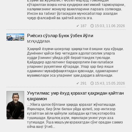
Ёзувчи ва журналист Фозил Фарҳод томонидан
кўтарилган воқеа неча кундирки ижтимоий тармоқларни,
халқимизнинг жонкуяр вакилларини ларзага солмоқда.
Инсон ва табиат ўртасидаги муносабатлар азалдан
чуқур фалсафий ва ҳаётий асосга эга.
✔ 187 🕔 15:03, 11.06.2026
Риёсиз сўзлар Буюк ўзбек йўли
МУҚАДДИМА
Ҳақиқий ёзувчи-шоирлар ҳақиқатни ёзишни хуш кўради.
Дунё­нинг ­қайси бир четидаги адолатсизлик уларга
худди ўзининг уйида рўй бераётгандек туюлади.
Қайдадир адолатнинг барқарорлиги ёки ғалабаси
уларнинг руҳиятини кўтаради. Улар ҳар бир яхши
одамнинг муваффақиятидан қувонади, одамларнинг
муаммолари эса уларнинг ҳам дардига айланади.
✔ 291 🕔 15:43, 15.05.2026
Унутилмас умр ёхуд қорахат қаҳридан қайтган
қаҳрамон
...Уйига ҳалок бўлгани ҳақида қорахат жўнатишади.
Яқинлари, бир ўғли билан уйда қолиб, зор-интизор
кутаётган аёли қайғули хабардан қаттиқ изтиробга
тушишади. Қишлоқ аҳли, яқинлари унинг учун аза
тутишади. Ўша машъум қорахатдан сўнг орадан саккиз
ойча вақт ўтиб...