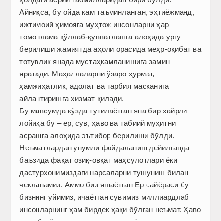
Айниқса, бу ойда кам таъминланган, эҳтиёжманд,
ижтимоий ҳимояга муҳтож инсонларни ҳар
томонлама қўллаб-қувватлашга алоҳида урғу
берилиши жамиятда аҳоли орасида меҳр-оқибат ва
тотувлик янада мустаҳкамланишига замин
яратади. Маҳаллаларни ўзаро ҳурмат,
ҳамжиҳатлик, адолат ва тарбия масканига
айлантиришга хизмат қилади.
Бу мавсумда кўзда тутилаётган яна бир хайрли
лойиҳа бу – ер, сув, ҳаво ва табиий муҳитни
асрашга алоҳида эътибор берилиши бўлди.
Неъматлардан унумли фойдаланиш дейилганда
баъзида фақат озиқ-овқат маҳсулотлари ёки
дастурхонимиздаги нарсаларни тушуниш билан
чекланамиз. Аммо биз яшаётган Ер сайёраси бу –
бизнинг уйимиз, ичаётган сувимиз миллиардлаб
инсонларнинг ҳам бирдек ҳақи бўлган неъмат. Ҳаво