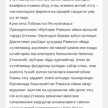
вазифаси оламни обод этиш эканини англаб етса –
чин маънодаги фаровон ва ҳақиқий саодатли умр
шу аслида.
Куни кеча Ўзбекистон Республикаси
Президентининг «Муборак Рамазон ойини муносиб
тарзда ўтказиш тўғрисида» Қарори қабул қилинди.
Давлатимиз раҳбари ҳузурида Рамазон ойида
эҳтиёжманд аҳолининг ижтимоий ҳимоясини янада
кучайтириш масалаларига бағишланган йиғилиш
ўтказилиб, муборак ойда нуронийлар, ёлғиз ва
эҳтиёжманд фуқаролар ҳолидан хабар олиш, оғир
аҳволга тушиб қолган оилаларга амалий кўмак
бериш эзгу қадрият экани алоҳида таъкидланди.
Юртимизда бошланаётган Рамазон ойини меҳр-
мурувват, аҳиллик ва шукроналик ойи деган эзгу
ғоя асосида ўтказиш режалаштирилгани
халқимизнинг аждодлар анъаналарига таянган
ҳолдаги асрий таомилларидан бири бўлди.