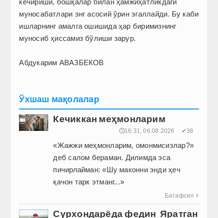
кечириши, бошқалар билан ҳамжиҳатликдаги
муносабатлари энг асосий ўрин эгаллайди. Бу каби
ишларнинг амалга ошишида ҳар биримизнинг
муносиб ҳиссамиз бўлиши зарур.
Абдукарим АВАЗБЕКОВ
Ўхшаш мақолалар
Кечиккан меҳмонларим
🕔16:31, 06.08.2026
✔38
«Жажжи меҳмонларим, омонмисизлар?»
деб салом бераман. Дилимда эса
пичирлайман: «Шу маконни энди ҳеч
қачон тарк этманг...»
Батафсил

Сурхондарёда федин Яратган