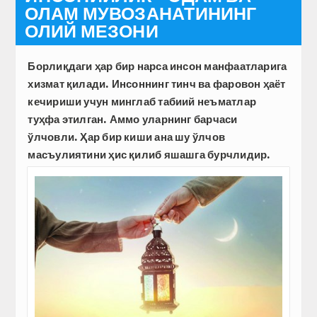
ОЛАМ МУВОЗАНАТИНИНГ
ОЛИЙ МЕЗОНИ
Борлиқдаги ҳар бир нарса инсон манфаатларига
хизмат қилади. Инсоннинг тинч ва фаровон ҳаёт
кечириши учун минглаб табиий неъматлар
туҳфа этилган. Аммо уларнинг барчаси
ўлчовли. Ҳар бир киши ана шу ўлчов
масъулиятини ҳис қилиб яшашга бурчлидир.