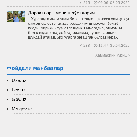
✔ 265 🕔 09:06, 08.05.2026
Дарахтлар – менинг дўстларим
...Хурсанд аммам энам билан тенгдош, иккиси ҳам қутлуғ
саксон ёш остонасида. Ҳордиқ куни меҳмон бўлиб
келди, мириқиб суҳбатлашдик. Нимагадир, аммамни
болаликдан опа, деб қадрлаймиз, тўнғичларимиз
шундай атаган, биз уларга эргашган бўлсак керак.
✔ 288 🕔 16:47, 30.04.2026
Ҳаммасини кўриш 
Фойдали манбаалар
Uza.uz
Lex.uz
Gov.uz
My.gov.uz