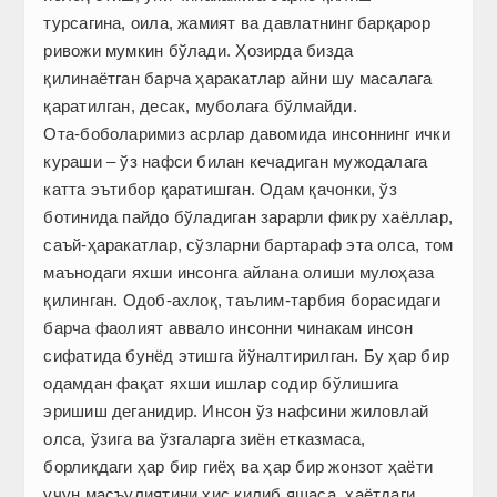
турсагина, оила, жамият ва давлатнинг барқарор
ривожи мумкин бўлади. Ҳозирда бизда
қилинаётган барча ҳаракатлар айни шу масалага
қаратилган, десак, муболаға бўлмайди.
Ота-боболаримиз асрлар давомида инсоннинг ички
кураши – ўз нафси билан кечадиган мужодалага
катта эътибор қаратишган. Одам қачонки, ўз
ботинида пайдо бўладиган зарарли фикру хаёллар,
саъй-ҳаракатлар, сўзларни бартараф эта олса, том
маънодаги яхши инсонга айлана олиши мулоҳаза
қилинган. Одоб-ахлоқ, таълим-тарбия борасидаги
барча фаолият аввало инсонни чинакам инсон
сифатида бунёд этишга йўналтирилган. Бу ҳар бир
одамдан фақат яхши ишлар содир бўлишига
эришиш деганидир. Инсон ўз нафсини жиловлай
олса, ўзига ва ўзгаларга зиён етказмаса,
борлиқдаги ҳар бир гиёҳ ва ҳар бир жонзот ҳаёти
учун масъулиятини ҳис қилиб яшаса, ҳаётдаги