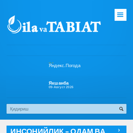
☰
Бош саҳифа
Таҳририят
Газета ҳақида
Раҳбарият
Бўлимлар
Якшанба
09-Август 2026
Обуна
Алоқа
Эко медиа
ИНСОНИЙЛИК – ОДАМ ВА
