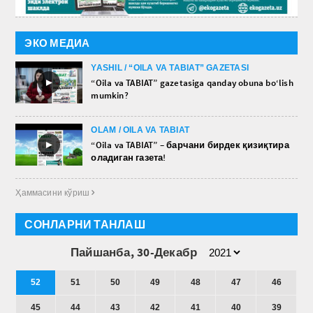
ЭКО МЕДИА
YASHIL / “OILA VA TABIAT” GAZETASI
►
“Oila va TABIAT” gazetasiga qanday obuna bo‘lish
mumkin?
OLAM / OILA VA TABIAT
►
“Oila va TABIAT” – барчани бирдек қизиқтира
оладиган газета!
Ҳаммасини кўриш 
СОНЛАРНИ ТАНЛАШ
Пайшанба, 30-Декабр
52
51
50
49
48
47
46
45
44
43
42
41
40
39