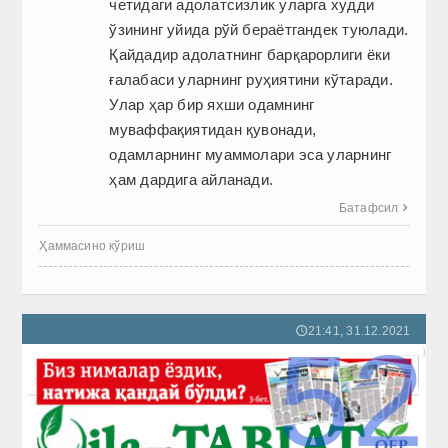
четидаги адолатсизлик уларга худди
ўзининг уйида рўй бераётгандек туюлади.
Қайдадир адолатнинг барқарорлиги ёки
ғалабаси уларнинг руҳиятини кўтаради.
Улар ҳар бир яхши одамнинг
муваффақиятидан қувонади,
одамларнинг муаммолари эса уларнинг
ҳам дардига айланади.
Батафсил

Ҳаммасино кўриш
21:41, 31.12.2021
🕔
52