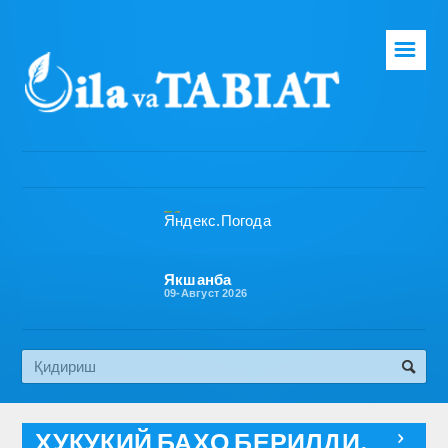
☰
Бош саҳифа
Таҳририят
Газета ҳақида
Раҳбарият
Бўлимлар
Якшанба
09-Август 2026
Обуна
Алоқа
Эко медиа
ҲУҚУҚИЙ БАҲО БЕРИЛДИ,
