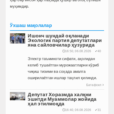
муҳимдир.
Ўхшаш мақолалар
Ишонч шундай оқланади
Экологик партия депутатлари
яна сайловчилар ҳузурида
🕔16:50, 06.08.2026
✔40
Электр таъминоти сифати, аҳолидан
келиб тушаётган мурожаатларни кўриб
чиқиш тизими ва соҳада амалга
оширилаётган ишлар таҳлил қилинди.
Батафсил

Депутат Хоразмда халқни
эшитди Муаммолар жойида
ҳал этилмоқда
🕔16:40, 06.08.2026
✔31