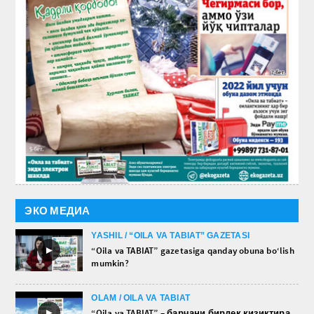
ЭКО МЕДИА
YASHIL / “OILA VA TABIAT” GAZETASI
►
“Oila va TABIAT” gazetasiga qanday obuna bo‘lish
mumkin?
OLAM / OILA VA TABIAT
►
“Oila va TABIAT” – барчани бирдек қизиқтира