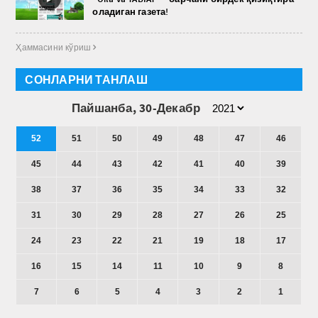
оладиган газета!
Ҳаммасини кўриш 
СОНЛАРНИ ТАНЛАШ
Пайшанба, 30-Декабр
52
51
50
49
48
47
46
45
44
43
42
41
40
39
38
37
36
35
34
33
32
31
30
29
28
27
26
25
24
23
22
21
19
18
17
16
15
14
11
10
9
8
7
6
5
4
3
2
1