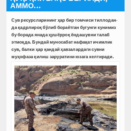
АММО...
Сув ресурсларининг ҳар бир томчиси тиллодан-
да қадрлироқ бўлиб бораётган бугунги кунимиз
бу борада янада ҳушёрроқ ёндашувни талаб
этмоқда. Бундай муносабат нафақат ичимлик
сув, балки ҳар қандай ҳавзалардаги сувни
муҳофаза қилиш заруратини юзага келтиради.