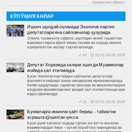
Ҳаммасини кўриш 
КЎП ЎҚИЛГАНЛАР
Ишонч шундай оқланади Экологик партия
депутатлари яна сайловчилар ҳузурида
Электр таъминоти сифати, аҳолидан келиб тушаётган
мурожаатларни кўриб чиқиш тизими ва соҳада амалга
оширилаётган ишлар таҳлил қилинди.
✔ 40 🕔 16:50, 06.08.2026
Депутат Хоразмда халқни эшитди Муаммолар
жойида ҳал этилмоқда
Бугун Экологик партиядан сайланган депутатлар
фаолияти нафақат қонун ижодкорлик муҳокамаларида,
балки ҳудудларда, одамлар орасида ва маҳаллалардаги
кундалик муаммоларнинг қандай ҳал этилаётганида ҳам
яққол кўринмоқда.
✔ 31 🕔 16:40, 06.08.2026
Буюмларга иккинчи ҳаёт бериш – табиатни
асрашга қўшилган ҳисса
Бугун дунё аҳолиси олдида турган энг катта экологик
муаммолардан бири – ортиб бораётган чиқиндилар ва