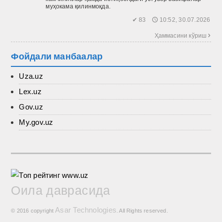
муҳокама қилинмоқда.
✔ 83 🕔 10:52, 30.07.2026
Ҳаммасини кўриш 
Фойдали манбаалар
Uza.uz
Lex.uz
Gov.uz
My.gov.uz
Оила даврасида
Asar Technologies
© 2016 copyright
. All Rights reserved.