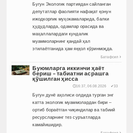
Бугун Экологик партиядан сайланган
депутатлар фаолияти нафақат қонун
ижодкорлик муҳокамаларида, балки
ҳудудларда, одамлар орасида ва
маҳаллалардаги кундалик
муаммоларнинг қандай ҳал
этилаётганида ҳам яққол кўринмоқда.
Батафсил

Буюмларга иккинчи ҳаёт
бериш – табиатни асрашга
қўшилган ҳисса
🕔16:37, 06.08.2026
✔33
Бугун дунё аҳолиси олдида турган энг
катта экологик муаммолардан бири –
ортиб бораётган чиқиндилар ва табиий
ресурсларнинг тез суръатларда
камайишидир.
Батафсил
