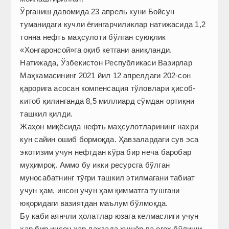
Ўрганиш давомида 23 апрель куни Бойсун
туманидаги кучли ёғингарчиликлар натижасида 1,2
тонна нефть маҳсулоти бўлган суюқлик
«Хонгаронсой»­га оқиб кетгани аниқланди.
Натижада, Ўзбекистон Республикаси Вазирлар
Маҳкамасининг 2021 йил 12 апрелдаги 202-сон
қарорига асосан компенсация тўловлари ҳисоб-
китоб қилинганда 8,5 миллиард сўмдан ортиқни
ташкил қилди.
Жаҳон миқёсида нефть маҳсулотларининг нахри
кун сайин ошиб бормоқда. Ҳавзалардаги сув эса
экотизим учун нефтдан кўра бир неча баробар
муҳимроқ. Аммо бу икки ресурсга бўлган
муносабатнинг тўғри ташкил этилмагани табиат
учун ҳам, инсон учун ҳам қимматга тушгани
юқоридаги вазиятдан маълум бўлмоқда.
Бу каби аянчли ҳолатлар юзага келмаслиги учун
ҳар бир инсон ҳар лаҳзада ҳушёр ва огоҳ бўлиши