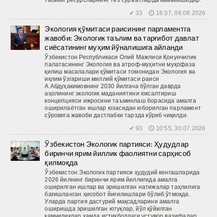
табиий ресурсларнинг тез суръатларда камайишидир.
✔ 33 🕔 16:37, 06.08.2026
Экология қўмитаси раисининг парламентга
жавоби: Экологик таълим ва тарғибот давлат
сиёсатининг муҳим йўналишига айланди
Ўзбекистон Республикаси Олий Мажлиси Қонунчилик
палатасининг Экология ва атроф-муҳитни муҳофаза
қилиш масалалари қўмитаси томонидан Экология ва
иқлим ўзгариши миллий қўмитаси раиси
А.Абдуҳакимовнинг 2030 йилгача бўлган даврда
аҳолининг экологик маданиятини юксалтириш
концепцияси ижросини таъминлаш борасида амалга
оширилаётган ишлар юзасидан юборилган парламент
сўровига жавоби дастлабки тарзда кўриб чиқилди.
✔ 93 🕔 10:55, 30.07.2026
Ўзбекистон Экологик партияси: Ҳудудлар
биринчи ярим йиллик фаолиятни сарҳисоб
қилмоқда
Ўзбекис­тон Экологик партияси ҳудудий кенгашларида
2026 йилнинг биринчи ярим йиллигида амалга
оширилган ишлар ва эришилган натижалар таҳлилига
бағишланган ҳисобот йиғилишлари бўлиб ўтмоқда.
Уларда партия дастурий мақсадларини амалга
оширишда эришилган ютуқлар, йўл қў­йилган
камчиликлар ҳамда истиқболдаги устувор вазифалар