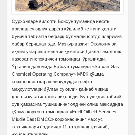
Сурхондарё вилояти Бойсун туманида нефть
аралаш суюқлик дарёга қўшилиб кетгани ҳолати
бўйича табиатга бефарқ бўлмаган юртдошларимиз
хабар беришган эди. Мазкур вазият Экология ва
иқлим ўзгариши миллий қўмитаси Давлат экологик
назорат инспекцияси томонидан ўрганилди.
Ўрганиш давомида Бойсун туманида «Surxan Gas
Chemical Operating Company» МЧЖ қўшма
корхонасига қарашли қудуқдан нефть
маҳсулотлари бўлган суюқлик қайнаб чиқиш
ҳолати кузатилгани аниқланди. Бу суюқлик табиий
сув ҳавзасига тушишининг олдини олиш мақсадида
қўшма корхона томонидан «Eriell Oilfield Services
Middle East DMCC» корхонасининг махсус
техникалари ёрдамида 11 та ҳандақ қазилиб,
жойлаштирилган.