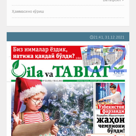
Ҳаммасино кўриш
21:41, 31.12.2021
🕔
52