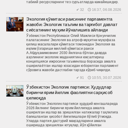
табиий ресурсларнинг тез суръатларда камайишидир.
✔ 32 🕔 16:37, 06.08.2026
Экология қўмитаси раисининг парламентга
жавоби: Экологик таълим ва тарғибот давлат
сиёсатининг муҳим йўналишига айланди
Ўзбекистон Республикаси Олий Мажлиси Қонунчилик
палатасининг Экология ва атроф-муҳитни муҳофаза
қилиш масалалари қўмитаси томонидан Экология ва
иқлим ўзгариши миллий қўмитаси раиси
А.Абдуҳакимовнинг 2030 йилгача бўлган даврда
аҳолининг экологик маданиятини юксалтириш
концепцияси ижросини таъминлаш борасида амалга
оширилаётган ишлар юзасидан юборилган парламент
сўровига жавоби дастлабки тарзда кўриб чиқилди.
✔ 91 🕔 10:55, 30.07.2026
Ўзбекистон Экологик партияси: Ҳудудлар
биринчи ярим йиллик фаолиятни сарҳисоб
қилмоқда
Ўзбекис­тон Экологик партияси ҳудудий кенгашларида
2026 йилнинг биринчи ярим йиллигида амалга
оширилган ишлар ва эришилган натижалар таҳлилига
бағишланган ҳисобот йиғилишлари бўлиб ўтмоқда.
Уларда партия дастурий мақсадларини амалга
оширишда эришилган ютуқлар, йўл қў­йилган