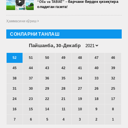
►
“Oila va TABIAT” – барчани бирдек қизиқтира
оладиган газета!
Ҳаммасини кўриш 
СОНЛАРНИ ТАНЛАШ
Пайшанба, 30-Декабр
52
51
50
49
48
47
46
45
44
43
42
41
40
39
38
37
36
35
34
33
32
31
30
29
28
27
26
25
24
23
22
21
19
18
17
16
15
14
11
10
9
8
7
6
5
4
3
2
1