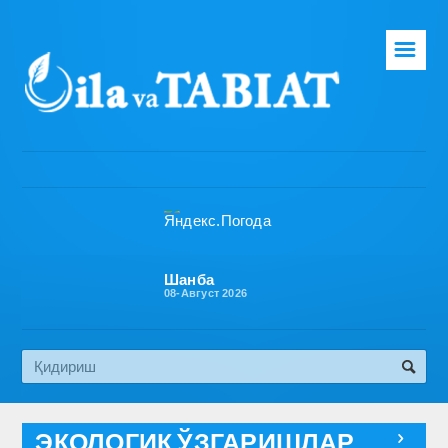
☰
Бош саҳифа
Таҳририят
Газета ҳақида
Раҳбарият
Бўлимлар
Шанба
08-Август 2026
Обуна
Алоқа
Эко медиа
ЭКОЛОГИК ЎЗГАРИШЛАР
