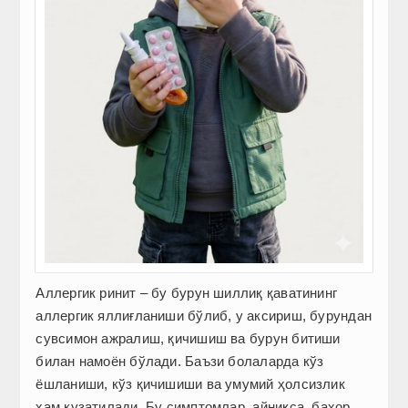
Аллергик ринит – бу бурун шиллиқ қаватининг
аллергик яллиғланиши бўлиб, у аксириш, бурундан
сувсимон ажралиш, қичишиш ва бурун битиши
билан намоён бўлади. Баъзи болаларда кўз
ёшланиши, кўз қичишиши ва умумий ҳолсизлик
ҳам кузатилади. Бу симптомлар, айниқса, баҳор