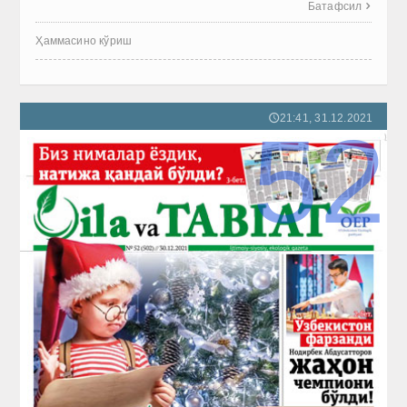
Батафсил

Ҳаммасино кўриш
21:41, 31.12.2021
🕔
52