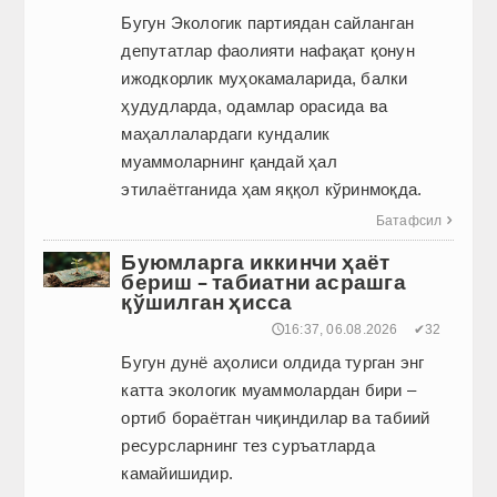
Бугун Экологик партиядан сайланган
депутатлар фаолияти нафақат қонун
ижодкорлик муҳокамаларида, балки
ҳудудларда, одамлар орасида ва
маҳаллалардаги кундалик
муаммоларнинг қандай ҳал
этилаётганида ҳам яққол кўринмоқда.
Батафсил

Буюмларга иккинчи ҳаёт
бериш – табиатни асрашга
қўшилган ҳисса
🕔16:37, 06.08.2026
✔32
Бугун дунё аҳолиси олдида турган энг
катта экологик муаммолардан бири –
ортиб бораётган чиқиндилар ва табиий
ресурсларнинг тез суръатларда
камайишидир.