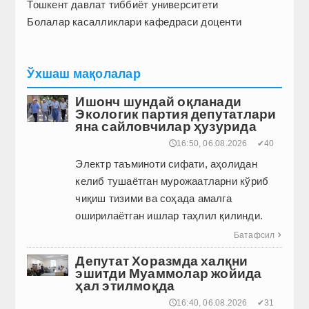
Тошкент давлат тиббиёт университети
Болалар касалликлари кафедраси доценти
Ўхшаш мақолалар
Ишонч шундай оқланади
Экологик партия депутатлари
яна сайловчилар ҳузурида
🕔16:50, 06.08.2026
✔40
Электр таъминоти сифати, аҳолидан
келиб тушаётган мурожаатларни кўриб
чиқиш тизими ва соҳада амалга
оширилаётган ишлар таҳлил қилинди.
Батафсил

Депутат Хоразмда халқни
эшитди Муаммолар жойида
ҳал этилмоқда
🕔16:40, 06.08.2026
✔31