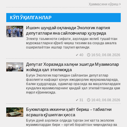
Ҳаммасини кўриш 
КЎП ЎҚИЛГАНЛАР
Ишонч шундай оқланади Экологик партия
депутатлари яна сайловчилар ҳузурида
Электр таъминоти сифати, аҳолидан келиб тушаётган
мурожаатларни кўриб чиқиш тизими ва соҳада амалга
оширилаётган ишлар таҳлил қилинди.
✔ 40 🕔 16:50, 06.08.2026
Депутат Хоразмда халқни эшитди Муаммолар
жойида ҳал этилмоқда
Бугун Экологик партиядан сайланган депутатлар
фаолияти нафақат қонун ижодкорлик муҳокамаларида,
балки ҳудудларда, одамлар орасида ва маҳаллалардаги
кундалик муаммоларнинг қандай ҳал этилаётганида ҳам
яққол кўринмоқда.
✔ 31 🕔 16:40, 06.08.2026
Буюмларга иккинчи ҳаёт бериш – табиатни
асрашга қўшилган ҳисса
Бугун дунё аҳолиси олдида турган энг катта экологик
муаммолардан бири – ортиб бораётган чиқиндилар ва