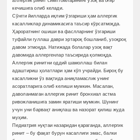
аллергик ринит симптомларининг узоқ ва оғир
кечишига олиб келади.
Сўнгги йилларда иқлим ўзгариши ҳам аллергик
касалликлар динамикасига таъсир кўрсатмоқда.
Ҳароратнинг ошиши ва фаслларнинг ўзгариши
туфайли гуллаш даври эртароқ бошланиб, узоқроқ
давом этмоқда. Натижада болалар узоқ вақт
давомида аллергенлар таъсирида қолмоқда.
Аллергик ринитни оддий шамоллаш билан
адаштириш ҳолатлари ҳам кўп учрайди. Бироқ бу
касалликни ўз вақтида аниқламаслик унинг
асоратларига олиб келиши мумкин. Масалан,
даволанмаган аллергик ринит бронхиал астма
ривожланишига замин яратиши мумкин. Шунинг
учун уни барвақт аниқлаш ва назорат қилиш жуда
муҳим.
Педиатрия нуқтаи назаридан қараганда, аллергик
ринит – бу фақат бурун касаллиги эмас, балки