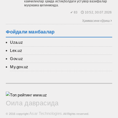
камчиликлар ҳамда истиқболдаги устувор вазифалар
муҳокама қилинмоқда.
✔ 83 🕔 10:52, 30.07.2026
Ҳаммасини кўриш 
Фойдали манбаалар
Uza.uz
Lex.uz
Gov.uz
My.gov.uz
Оила даврасида
Asar Technologies
© 2016 copyright
. All Rights reserved.