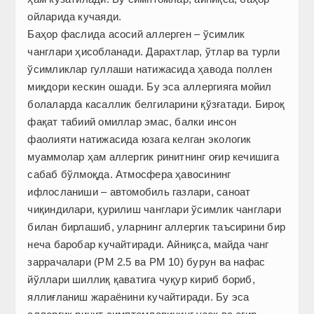
ойларида кучаяди.
Баҳор фаслида асосий аллерген – ўсимлик
чанглари ҳисобланади. Дарахтлар, ўтлар ва турли
ўсимликлар гуллаши натижасида ҳавода поллен
миқдори кескин ошади. Бу эса аллергияга мойил
болаларда касаллик белгиларини қўзғатади. Бироқ
фақат табиий омиллар эмас, балки инсон
фаолияти натижасида юзага келган экологик
муаммолар ҳам аллергик ринитнинг оғир кечишига
сабаб бўлмоқда. Атмосфера ҳавосининг
ифлосланиши – автомобиль газлари, саноат
чиқиндилари, қурилиш чанглари ўсимлик чанглари
билан бирлашиб, уларнинг аллергик таъсирини бир
неча баробар кучайтиради. Айниқса, майда чанг
заррачалари (PM 2.5 ва PM 10) бурун ва нафас
йўллари шиллиқ қаватига чуқур кириб бориб,
яллиғланиш жараёнини кучайтиради. Бу эса