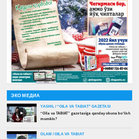
ЭКО МЕДИА
YASHIL / “OILA VA TABIAT” GAZETASI
►
“Oila va TABIAT” gazetasiga qanday obuna bo‘lish
mumkin?
OLAM / OILA VA TABIAT