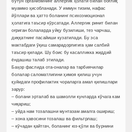
бутун организмнинг аллергик ҳолати билан боғлиқ
муаммо ҳисобланади. У иммун тизим, нафас
йўллари ва ҳатто боланинг психоэмоционал
ҳолатига таъсир кўрсатади. Аллергик ринит билан
оғриган болаларда уйқу бузилиши, тез чарчаш,
диққатнинг пасайиши кузатилади. Бу эса
мактабдаги ўқиш самарадорлигига ҳам салбий
таъсир қилади. Шу боис бу касалликка жиддий
ёндашиш талаб этилади.
Баҳор фаслида ота-оналар ва тарбиячилар
болалар саломатлигини ҳимоя қилиш учун
қуйидаги профилактик чораларга амал қилишлари
зарур:
– болани эрталаб ва шамолли кунларда кўчага кам
чиқариш;
– уйда нам тозалашни мунтазам амалга ошириш;
– хона ҳавосини тозалаш ва фильтрлаш;
– кўчадан қайтгач, боланинг юз-қўли ва бурнини