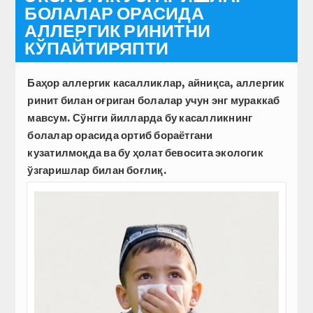
БОЛАЛАР ОРАСИДА
АЛЛЕРГИК РИНИТНИ
КЎПАЙТИРЯПТИ
Баҳор аллергик касалликлар, айниқса, аллергик
ринит билан оғриган болалар учун энг мураккаб
мавсум. Сўнгги йилларда бу касалликнинг
болалар орасида ортиб бораётгани
кузатилмоқда ва бу ҳолат бевосита экологик
ўзгаришлар билан боғлиқ.