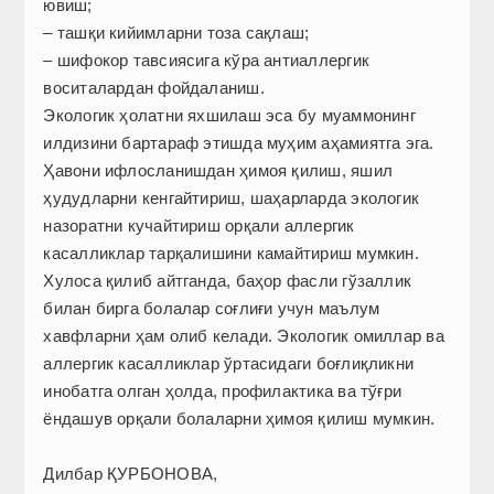
ювиш;
– ташқи кийимларни тоза сақлаш;
– шифокор тавсиясига кўра антиаллергик
воситалардан фойдаланиш.
Экологик ҳолатни яхшилаш эса бу муаммонинг
илдизини бартараф этишда муҳим аҳамиятга эга.
Ҳавони ифлосланишдан ҳимоя қилиш, яшил
ҳудудларни кенгайтириш, шаҳарларда экологик
назоратни кучайтириш орқали аллергик
касалликлар тарқалишини камайтириш мумкин.
Хулоса қилиб айтганда, баҳор фасли гўзаллик
билан бирга болалар соғлиғи учун маълум
хавфларни ҳам олиб келади. Экологик омиллар ва
аллергик касалликлар ўртасидаги боғлиқликни
инобатга олган ҳолда, профилактика ва тўғри
ёндашув орқали болаларни ҳимоя қилиш мумкин.
Дилбар ҚУРБОНОВА,