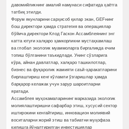
давомийликнинг амалий намунаси сифатида ҳаётга
татбиқ этилди.
Форум якунларини сарҳисоб қилар экан, GEFнинг
бош директори ҳамда стратегия ва операциялар
бўйича директори Клод Гаскон Ассамблеянинг энг
катта ютуғи халқаро ҳамкорликни мустаҳкамлаш
ва глобал экологик муаммоларга биргаликда ечим
топиш бўлганини таъкидлади. Унинг сўзларига
кўра, айнан давлатлар, халқаро ташкилотлар,
бизнес ва фуқаролик жамияти саъй-ҳаракатларини
бирлаштириш кенг кўламли ўзгаришлар ҳамда
барқарор келажак учун зарур шароитларни
яратади.
Ассамблея муҳокамаларининг марказида экологик
молиялаштиришни сафарбар этиш, хусусий сектор
иштирокини кенгайтириш, инновацион молия­вий
воситаларни жорий этиш ва табиатни муҳофаза
қилишга йўналтирилган инвестициялар