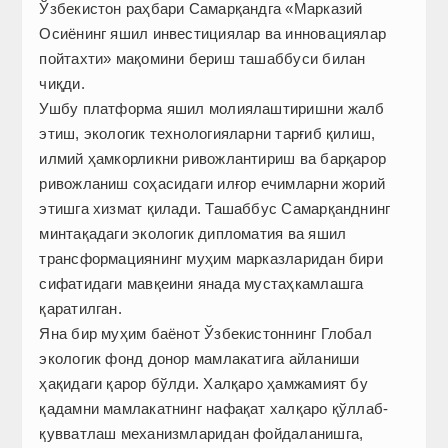
Ўзбекистон раҳбари Самарқандга «Марказий
Осиёнинг яшил инвестициялар ва инновациялар
пойтахти» мақомини бериш ташаббуси билан
чиқди.
Ушбу платформа яшил молиялаштиришни жалб
этиш, экологик технологияларни тарғиб қилиш,
илмий ҳамкорликни ривожлантириш ва барқарор
ривожланиш соҳасидаги илғор ечимларни жорий
этишга хизмат қилади. Ташаббус Самарқанднинг
минтақадаги экологик дипломатия ва яшил
трансформациянинг муҳим марказларидан бири
сифатидаги мавқеини янада мус­таҳкамлашга
қаратилган.
Яна бир муҳим баёнот Ўзбекистоннинг Глобал
экологик фонд донор мамлакатига айланиши
ҳақидаги қарор бўлди. Халқаро ҳамжамият бу
қадамни мамлакатнинг нафақат халқаро қўллаб-
қувватлаш механизмларидан фойдаланишга,