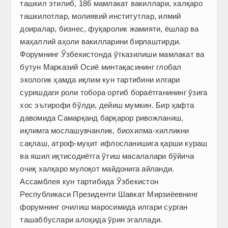
ташкил этилиб, 186 мамлакат вакиллари, халқаро
ташкилотлар, молиявий институтлар, илмий
доиралар, бизнес, фуқаролик жамияти, ёшлар ва
маҳаллий аҳоли вакилларини бирлаштирди.
Форумнинг Ўзбекистонда ўтказилиши мамлакат ва
бутун Марказий Осиё минтақасининг глобал
экологик ҳамда иқлим кун тартибини илгари
суришдаги роли тобора ортиб бораётганининг ўзига
хос эътирофи бўлди, дейиш мумкин. Бир ҳафта
давомида Самарқанд барқарор ривожланиш,
иқлимга мослашувчанлик, биохилма-хилликни
сақлаш, атроф-муҳит ифлосланишига қарши кураш
ва яшил иқтисодиётга ўтиш масалалари бўйича
очиқ халқаро мулоқот майдонига айланди.
Ассамблея кун тартибида Ўзбекистон
Республикаси Президенти Шавкат Мирзиёев­нинг
форумнинг очилиш маросимида илгари сурган
ташаббуслари алоҳида ўрин эгаллади.