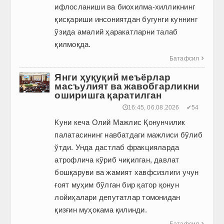
ифлосланиши ва биохилма-хилликнинг
қисқариши инсониятдан бугунги куннинг
ўзида амалий ҳаракатларни талаб
қилмоқда.
Батафсил

Янги ҳуқуқий меъёрлар
масъулият ва жавобгарликни
оширишга қаратилган
🕔16:45, 06.08.2026
✔54
Куни кеча Олий Мажлис Қонунчилик
палатасининг навбатдаги мажлиси бўлиб
ўтди. Унда дастлаб фракцияларда
атрофлича кўриб чиқилган, давлат
бошқаруви ва жамият хавфсизлиги учун
ғоят муҳим бўлган бир қатор қонун
лойиҳалари депутатлар томонидан
қизғин муҳокама қилинди.