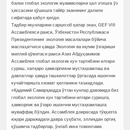
балки глобал экологик муаммоларни ҳал этишга ўз
ҳиссасини қўшишга тайёр эканининг далили
сифатида қабул қилди.
Тадбир якунларини сарҳисоб қилар экан, GEF VIII
Ассамблеяси раиси, Ўзбекистон Республикаси
Президентининг экология масалалари бўйича
маслаҳатчиси ҳамда Экология ва иқлим ўзгариши
миллий қўмитаси раиси Азиз Абдуҳакимов
Ассамблея глобал экологик кун тартибини илгари
суриш, халқаро ҳамкорликни мустаҳкамлаш ва
давлатлар ҳамда ташкилотлар ўртасида ишончни
кучайтиришга хизмат қилганини таъкидлади.
«Қадимий Самарқандда ўтган кунлар давомида биз
глобал экологик кун тартибини илгари суришга,
ҳамкорлик ва ўзаро ишончни мустаҳкамлашга
муваффақ бўлдик. Ассамблея доирасида тўққизта
юқори даражадаги давра суҳбати, элликдан ортиқ
қўшимча тадбирлар, ўнлаб икки томонлама