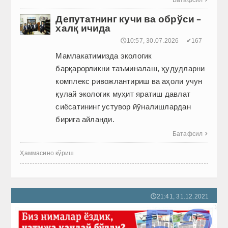
Батафсил

Депутатнинг кучи ва обрўси –
халқ ичида
🕔10:57, 30.07.2026
✔167
Мамлакатимизда экологик
барқарорликни таъминалаш, ҳудудларни
комплекс ривожлантириш ва аҳоли учун
қулай экологик муҳит яратиш давлат
сиёсатининг устувор йўналишлардан
бирига айланди.
Батафсил

Ҳаммасино кўриш
21:41, 31.12.2021
🕔