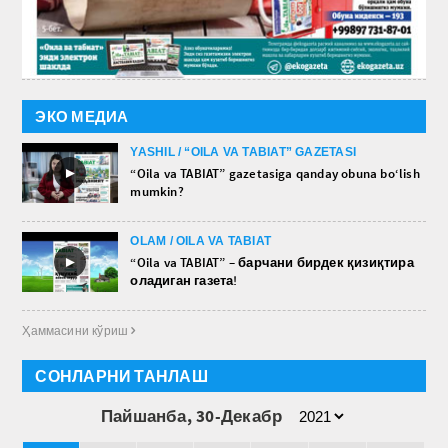
ЭКО МЕДИА
YASHIL / “OILA VA TABIAT” GAZETASI
►
“Oila va TABIAT” gazetasiga qanday obuna bo‘lish
mumkin?
OLAM / OILA VA TABIAT
►
“Oila va TABIAT” – барчани бирдек қизиқтира
оладиган газета!
Ҳаммасини кўриш 
СОНЛАРНИ ТАНЛАШ
Пайшанба, 30-Декабр