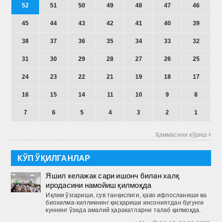
52
51
50
49
48
47
46
45
44
43
42
41
40
39
38
37
36
35
34
33
32
31
30
29
28
27
26
25
24
23
22
21
19
18
17
16
15
14
11
10
9
8
7
6
5
4
3
2
1
Ҳаммасини кўриш 
КЎП ЎҚИЛГАНЛАР
Яшил келажак сари ишонч билан халқ
иродасини намойиш қилмоқда
Иқлим ўзгариши, сув танқислиги, ҳаво ифлосланиши ва
биохилма-хилликнинг қисқариши инсониятдан бугунги
куннинг ўзида амалий ҳаракатларни талаб қилмоқда.