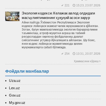
✔ 221 🕔 15:23, 23.07.2026
Экология кодекси: Келажак авлод олдидаги
масъулиятимизнинг ҳуқуқий асоси зарур
Айни пайтда Ўзбекистон Респуб­ликаси Экология
кодекси лойиҳаси жамоатчилик муҳокамасига қўйилган.
Зотан, бугун мамлакатимизда экологик барқарорликни
таъминлаш, атроф-муҳитни асраш ва табиий
ресурслардан оқилона фойдаланиш давлат
сиёсатининг устувор йўналишига айланган. Шу боис,
янги кодекс лойиҳаси жамиятимизда қизғин
муҳокамаларга сабаб бўлмоқда.
✔ 254 🕔 13:31, 20.07.2026
Ҳаммасини кўриш 
Фойдали манбаалар
Uza.uz
Lex.uz
Gov.uz
My.gov.uz