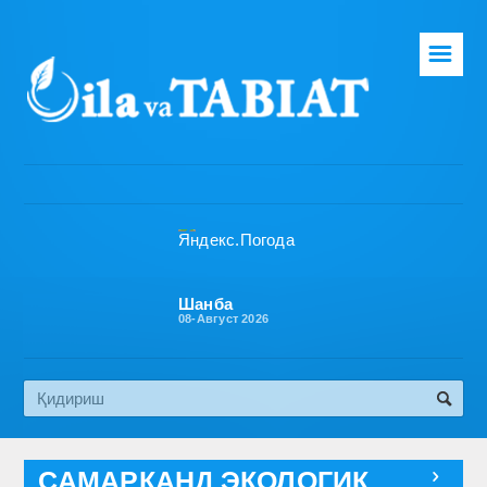
☰
Бош саҳифа
Таҳририят
Газета ҳақида
Раҳбарият
Бўлимлар
Шанба
08-Август 2026
Обуна
Алоқа
Эко медиа
САМАРҚАНД ЭКОЛОГИК
