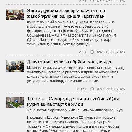
✔ 51 🕔 16:47, 06.08.2026
Янги ҳуқуқий меъёрлар масъулият ва
жавобгарликни оширишга қаратилган
Куни кеча Олий Мажлис Қонунчилик палатасининг
навбатдаги мажлиси бўлиб ўтди. Унда дастлаб
фракцияларда атрофлича кўриб чиқилган, давлат
бошқаруви ва жамият хавфсизлиги учун ғоят муҳим
бўлган бир қатор қонун лойиҳалари депутатлар
томонидан қизғин муҳокама қилинди.
✔ 54 🕔 16:45, 06.08.2026
Депутатнинг кучи ва обрўси –халқ ичида
Мамлакатимизда экологик барқарорликни таъминалаш,
ҳудудларни комплекс ривожлантириш ва аҳоли учун
қулай экологик муҳит яратиш давлат сиёсатининг
устувор йўналишлардан бирига айланди.
✔ 167 🕔 10:57, 30.07.2026
Тошкент – Самарқанд янги автомобиль йўли
қурилишига старт берилди
Ўзбекистон тарихидаги илк «яшил» ва инновацион йўл
Президент Шавкат Мирзиёев 22 июль куни Тошкент
вилояти Ўрта Чирчиқ туманига ташриф буюриб,
Тошкент – Самарқанд йўналишидаги пуллик муқобил
автомобиль йўли қурилишига тамал тоши қўйди.