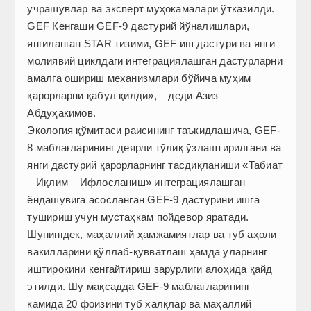
учрашувлар ва эксперт муҳокамалари ўтказилди.
GEF Кенгаши GEF-9 дастурий йўналишлари,
янгиланган STAR тизими, GEF иш дастури ва янги
молиявий циклдаги интеграциялашган дастурларни
амалга ошириш механизмлари бўйича муҳим
қарорларни қабул қилди», – деди Азиз
Абдуҳакимов.
Экология қўмитаси раисининг таъкидлашича, GEF-
8 маблағларининг деярли тўлиқ ўзлаштирилгани ва
янги дастурий қарорларнинг тасдиқланиши «Табиат
– Иқлим – Ифлосланиш» интеграциялашган
ёндашувига асосланган GEF-9 дастурини ишга
тушириш учун мустаҳкам пойдевор яратади.
Шунингдек, маҳаллий ҳамжамиятлар ва туб аҳоли
вакилларини қўллаб-қувватлаш ҳамда уларнинг
иштирокини кенгайтириш зарурлиги алоҳида қайд
этилди. Шу мақсадда GEF-9 маблағларининг
камида 20 фоизини туб халқлар ва маҳаллий