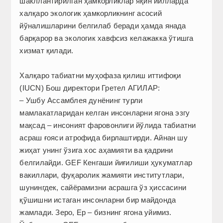
шакллантирилган ҳамкорликлар яқин йилларда
халқаро экологик ҳамкорликнинг асосий
йўналишларини белгилаб беради ҳамда янада
барқарор ва экологик хавфсиз келажакка ўтишга
хизмат қилади.
Халқаро табиатни муҳофаза қилиш иттифоқи
(IUCN) Бош директори Гретел АГИЛАР:
– Ушбу Ассамблея дунёнинг турли
мамлакатларидан келган инсонларни ягона эзгу
мақсад – инсоният фаровонлиги йўлида табиатни
асраш ғояси атрофида бирлаштирди. Айнан шу
жиҳат унинг ўзига хос аҳамияти ва қадрини
белгилайди. GEF Кенгаши йиғилиши ҳукуматлар
вакиллари, фуқаролик жамияти институтлари,
шунинг­дек, сайёрамизни асрашга ўз ҳиссасини
қўшишни истаган инсонларни бир майдонда
жамлади. Зеро, Ер – бизнинг ягона уйимиз.