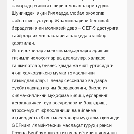
самарадорлигини ошириш масалалари турди.
Шунингдек, яқин йилларда глобал экологик
сиёсатнинг устувор йўналишларини белгилаб
берадиган янги молиявий давр – GEF-9 дастурига
тайёргарлик масалаларига алоҳида эътибор
қаратилди.
Иштирокчилар экологик мақсадларга эришиш
тизимли ислоҳотлар ва давлатлар, халқаро
ташкилотлар, бизнес ҳамда жамият ўртасидаги
яқин ҳамкорликсиз мумкин эмаслигини
таъкидладилар. Пленар сессиялар ва давра
суҳбатларида иқлим барқарорлиги, биологик
хилма-хилликни муҳофаза қилиш, ерларнинг
деградацияси, сув ресурсларини бошқариш,
атроф-муҳит ифлосланиши ва айланма
иқтисодиётга ўтиш масалалари муҳокама қилинди.
GEFнинг Илмий-техник маслаҳат гуруҳи раиси
Розина Бирбаум жаҳон иқтисодиётининг ярмидан