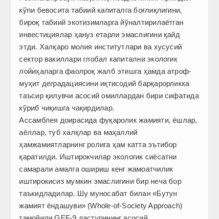
кўпи бевосита табиий капиталга боғлиқлигини,
бироқ табиий экотизимларга йўналтирилаётган
инвестициялар ҳануз етарли эмаслигини қайд
этди. Халқаро молия институтлари ва хусусий
сектор вакиллари глобал капитални экологик
лойиҳаларга фаолроқ жалб этишга ҳамда атроф-
муҳит деградациясини иқтисодий барқарорликка
таъсир қилувчи асосий омиллардан бири сифатида
кўриб чиқишга чақирдилар.
Ассамблея доирасида фуқаролик жамияти, ёшлар,
аёллар, туб халқлар ва маҳаллий
ҳамжамиятларнинг ролига ҳам катта эътибор
қаратилди. Иштирокчилар экологик сиёсатни
самарали амалга ошириш кенг жамоатчилик
иштирокисиз мумкин эмаслигини бир неча бор
таъкидладилар. Шу муносабат билан «Бутун
жамият ёндашуви» (Whole-of-Society Approach)
тамо­йили GEF-9 дастурининг асосий