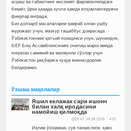
асраш ва табиатнинг инсоният фаровонлигидаги
беқиёс ўрни ҳақида кучли ҳамда илҳомлантирувчи
фикрлар янгради.
Биз долзарб масалаларни қамраб олган ушбу
мурожаат учун, мазкур ташаббус доирасида
Ўзбекистоннинг қатъий позицияси учун, шунингдек,
GEF Бош Ассамблеясининг очилиш маросимида
янграган самимий ва мазмунли сўзлар учун
Ўзбекистон раҳбарига чуқур миннатдорлик
билдирамиз.
Ўхшаш мақолалар
Яшил келажак сари ишонч
билан халқ иродасини
намойиш қилмоқда
🕔16:47, 06.08.2026
✔51
Иқлим ўзгариши, сув танқислиги, ҳаво