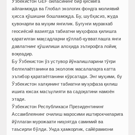
Ўзбекистон GEF оиласининг бир қисмига
айланмоқда ва Глобал экологик фондга молиявий
ҳисса қўшишни бош­ламоқда. Бу, шубҳасиз, жуда
қувонарли ва муҳим янгилик. Бугунги мураккаб
геосиёсий вазиятда табиатни муҳофаза қилишга
қаратилган мақсадларни қўллаб-қувватлашга янги
давлатнинг қўшилиши алоҳида эътирофга лойиқ
воқеадир.
Бу Ўзбекистон ўз устувор йўналишларини тўғри
белгилаётганини ва экологик масалаларга катта
эътибор қаратаётганини кўрсатади. Энг муҳими, бу
Ўзбекистон халқининг табиатни муҳофаза қилиш
ишига юксак масъулияти ва садоқатини намоён
этади.
Ўзбекистон Республикаси Президентининг
Ассамблеянинг очилиш маросими иштирокчиларига
йўллаган мурожаати ниҳоятда самимий ва
таъсирли бўлди. Унда ҳамкорлик, сайёрамизни