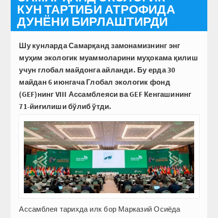
КУН ТАРТИБИ АТРОФИДА
ДУНЁНИ БИРЛАШТИРДИ
Шу кунларда Самарқанд замонамизнинг энг
муҳим экологик муаммоларини муҳокама қилиш
учун глобал майдонга айланди. Бу ерда 30
майдан 6 июнгача Глобал экологик фонд
(GEF)нинг VIII Ассамблеяси ва GEF Кенгашининг
71-йиғилиши бўлиб ўтди.
Ассамб­лея тарихда илк бор Марказий Осиёда