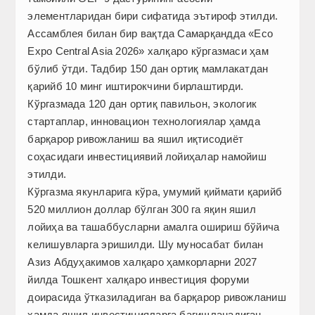
элементларидан бири сифатида эътироф этилди.
Ассамблея билан бир вақтда Самарқандда «Eco
Expo Central Asia 2026» халқаро кўргазмаси ҳам
бўлиб ўтди. Тадбир 150 дан ортиқ мамлакатдан
қарийб 10 минг иштирокчини бирлаштирди.
Кўргазмада 120 дан ортиқ павильон, экологик
стартаплар, инновацион технологиялар ҳамда
барқарор ривожланиш ва яшил иқтисодиёт
соҳасидаги инвестициявий лойиҳалар намойиш
этилди.
Кўргазма якунларига кўра, умумий қиймати қарийб
520 миллион доллар бўлган 300 га яқин яшил
лойиҳа ва ташаббусларни амалга ошириш бўйича
келишувларга эришилди. Шу муносабат билан
Азиз Абдуҳакимов халқаро ҳамкорларни 2027
йилда Тошкент халқаро инвестиция форуми
доирасида ўтказиладиган ва барқарор ривожланиш
ҳамда яшил инвестицияларга бағишланадиган