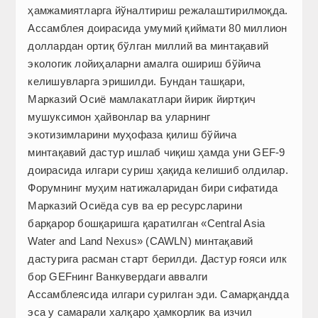
ҳамжамиятларга йўналтириш режалаштирилмоқда.
Ассамблея доирасида умумий қиймати 80 миллион
доллардан ортиқ бўлган миллий ва минтақавий
экологик лойиҳаларни амалга ошириш бўйича
келишувларга эришилди. Бундан ташқари,
Марказий Осиё мамлакатлари йирик йиртқич
мушуксимон ҳайвонлар ва уларнинг
экотизимларини муҳофаза қилиш бўйича
минтақавий дастур ишлаб чиқиш ҳамда уни GEF-9
доирасида илгари суриш ҳақида келишиб олдилар.
Форумнинг муҳим натижаларидан бири сифатида
Марказий Осиёда сув ва ер ресурсларини
барқарор бошқаришга қаратилган «Central Asia
Water and Land Nexus» (CAWLN) минтақавий
дастурига расман старт берилди. Дастур ғояси илк
бор GEFнинг Ванкувердаги аввалги
Ассамблеясида илгари сурилган эди. Самарқандда
эса у самарали халқаро ҳамкорлик ва изчил