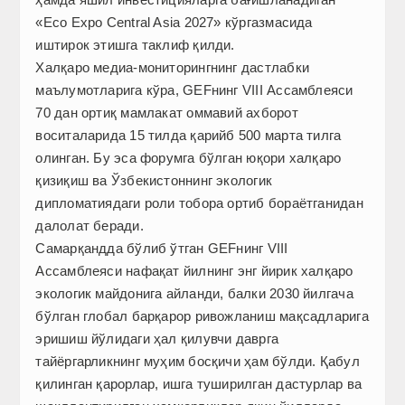
«Eco Expo Central Asia 2027» кўргазмасида
иштирок этишга таклиф қилди.
Халқаро медиа-мониторингнинг дастлабки
маълумотларига кўра, GEFнинг VIII Ассамблеяси
70 дан ортиқ мамлакат оммавий ахборот
воситаларида 15 тилда қарийб 500 марта тилга
олинган. Бу эса форумга бўлган юқори халқаро
қизиқиш ва Ўзбекистоннинг экологик
дипломатиядаги роли тобора ортиб бораётганидан
далолат беради.
Самарқандда бўлиб ўтган GEFнинг VIII
Ассамблеяси нафақат йилнинг энг йирик халқаро
экологик майдонига айланди, балки 2030 йилгача
бўлган глобал барқарор ривожланиш мақсадларига
эришиш йўлидаги ҳал қилувчи даврга
тайёргарликнинг муҳим босқичи ҳам бўлди. Қабул
қилинган қарорлар, ишга туширилган дастурлар ва