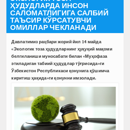
ҲУДУДЛАРДА ИНСОН
САЛОМАТЛИГИГА САЛБИЙ
ТАЪСИР КЎРСАТУВЧИ
ОМИЛЛАР ЧЕКЛАНАДИ
Давлатимиз раҳбари жорий йил 14 майда
«Экологик тоза ҳудудларнинг ҳуқуқий мақоми
белгиланиши муносабати билан «Муҳофаза
этиладиган табиий ҳудудлар тўғрисида»ги
Ўзбекистон Республикаси қонунига қўшимча
киритиш ҳақида»ги қонунни имзолади.