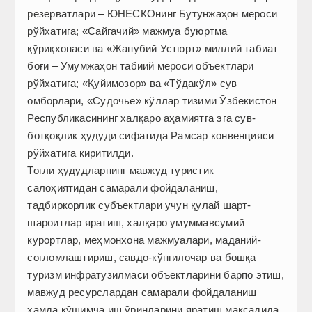
резерватлари – ЮНЕСКОнинг Бутунжаҳон мероси
рўйхатига; «Сайгачий» мажмуа буюртма
қўриқхонаси ва «Жанубий Устюрт» миллий табиат
боғи – Умумжаҳон табиий мероси объектлари
рўйхатига; «Қуйимозор» ва «Тўдакўл» сув
омборлари, «Судочье» кўллар тизими Ўзбекистон
Республикасининг халқаро аҳамиятга эга сув-
ботқоқлик ҳудуди сифатида Рамсар конвенцияси
рўйхатига киритилди.
Тоғли ҳудудларнинг мавжуд туристик
салоҳиятидан самарали фойдаланиш,
тадбиркорлик субъектлари учун қулай шарт-
шароитлар яратиш, халқаро умуммавсумий
курортлар, меҳмонхона мажмуалари, маданий-
соғломлаштириш, савдо-кўнгилочар ва бошқа
туризм инфратузилмаси объектларини барпо этиш,
мавжуд ресурслардан самарали фойдаланиш
ҳамда қўшимча иш ўринларини яратиш мақсадида