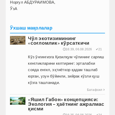
Норгул АБДУРАИМОВА,
ЎзА
Ўхшаш мақолалар
Чўл экотизимининг
«соғломлик» кўрсаткичи
🕔16:39, 06.08.2026
✔21
Кўз ўнгингизга Қизилқум чўлининг сарғиш
кенгликларини келтиринг: эрталабки
сояда енгил, эҳтиёткор қадам ташлаб
юрган, узун бўйинли, зийрак кўзли қуш
кўзга ташланади.
Батафсил

«Яшил Габон» концепцияси:
Экология – ҳаётнинг ажралмас
қисми