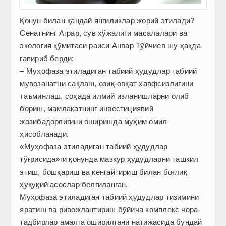
Қонун билан қандай янгиликлар жорий этилади?
Сенатнинг Аграр, сув хўжалиги масалалари ва
экология қўмитаси раиси Анвар Тўйчиев шу ҳақда
гапириб берди:
– Муҳофаза этиладиган табиий ҳудудлар табиий
мувозанатни сақлаш, озиқ-овқат хавфсизлигини
таъминлаш, соҳада илмий изланишларни олиб
бориш, мамлакатнинг инвестициявий
жозибадорлигини оширишда муҳим омил
ҳисобланади.
«Муҳофаза этиладиган табиий ҳудудлар
тўғрисида»ги қонунда мазкур ҳудудларни ташкил
этиш, бошқариш ва кенгайтириш билан боғлиқ
ҳуқуқий асослар белгиланган.
Муҳофаза этиладиган табиий ҳудудлар тизимини
яратиш ва ривожлантириш бўйича комплекс чора-
тадбирлар амалга оширилгани натижасида бундай