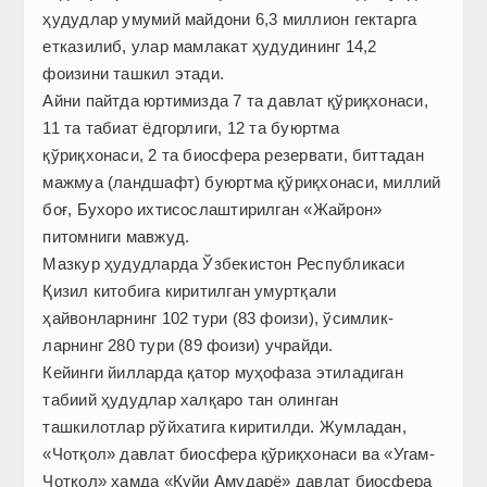
ҳудудлар умумий майдони 6,3 миллион гектарга
етказилиб, улар мамлакат ҳудудининг 14,2
фоизини ташкил этади.
Айни пайтда юртимизда 7 та давлат қўриқхонаси,
11 та табиат ёдгорлиги, 12 та буюртма
қўриқхонаси, 2 та биосфера резервати, биттадан
мажмуа (ландшафт) буюртма қўриқхонаси, миллий
боғ, Бухоро ихтисослаштирилган «Жайрон»
питомниги мавжуд.
Мазкур ҳудудларда Ўзбекистон Республикаси
Қизил китобига киритилган умуртқали
ҳайвонларнинг 102 тури (83 фоизи), ўсимлик­
ларнинг 280 тури (89 фоизи) учрайди.
Кейинги йилларда қатор муҳофаза этиладиган
табиий ҳудудлар халқаро тан олинган
ташкилотлар рўйхатига киритилди. Жумладан,
«Чотқол» давлат биосфера қўриқхонаси ва «Угам-
Чотқол» ҳамда «Қуйи Амударё» давлат биосфера