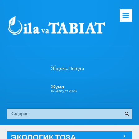
☰
Бош саҳифа
Таҳририят
Газета ҳақида
Раҳбарият
Бўлимлар
Жума
07-Август 2026
Обуна
Алоқа
Эко медиа
ЭКОЛОГИК ТОЗА
