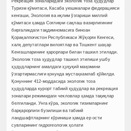
Рекреация зоналаридаги экологик тоза ҳудудлар
Туризм қўмитаси, Касаба уюшмалари федерацияси
кенгаши, Экология ва иқлим ўзгариши миллий
қўмитаси ҳамда Соғлиқни сақлаш вазирлигининг
биргаликдаги тақдимномасига биноан
Қорақалпоғис­тон Респуб­ликаси Жўқорғи Кенгеси,
халқ депутатлари вилоятлар ва Тошкент шаҳар
Кенгашларининг қарорлари билан ташкил этилади.
Экологик тоза ҳудудлар ташкил этилиши ушбу
ҳудудларнинг амалдаги ҳуқуқий мақомини
ўзгартирмаслиги қонунда мустаҳкамлаб қўйилди.
Қонуннинг 412-моддасида экологик тоза
ҳудудларда курорт табиий ҳудудлар ва рекреация
зоналари режимидаги чекловлар ҳамда тақиқлар
белгиланди. Унга кўра, экологик тизимларнинг
барқарорлиги бузилиши ва табиий
ландшафтларнинг кўриниши ҳамда ер ости
сувларининг гидрогеологик ҳолати