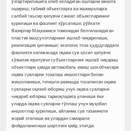
ўзгартирилишига олиб келадиган ишларни амалга
ошириш; табиий объектларга ва мажмуаларга
салбий таъсир қилувчи саноат объектларининг
қурилиши ва фаолият кўрсатиши; рўйхати
Вазирлар Маҳкамаси томонидан белгиланадиган
пластик маҳсулотларнинг ишлаб чиқарилиши,
реализация қилиниши; экологик тоза ҳудудлардаги
фаолияти натижасида оқава сув ҳосил қилувчи
хўжалик юритувчи субъектларнинг ишлаб чиқариш
объектлари ҳамда автомобиль ювиш шохобчалари
оқава сувларни тозалаш иншоотлари билан
жиҳозланиши, тегишли равишда тозаланган оқава
сувларни оқизиб юбориш учун оқава сувларни
чиқариб юбориш тармоқларига уланиши ёки
уларда оқава сувларни тўплаш учун муқобил
иншоотлар қурилиши, айланма сув таъминоти
жорий этилиши ва улардан самарали
фойдаланилиши шартлиги қайд этилди.