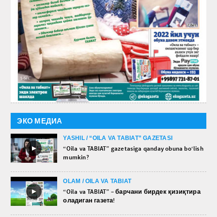
ЭКО МЕДИА
YASHIL / “OILA VA TABIAT” GAZETASI
►
“Oila va TABIAT” gazetasiga qanday obuna bo‘lish
mumkin?
OLAM / OILA VA TABIAT
►
“Oila va TABIAT” – барчани бирдек қизиқтира
оладиган газета!