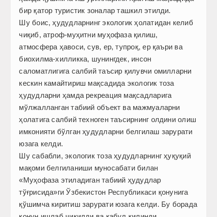
бир қатор туристик зоналар ташкил этилди.
Шу боис, ҳудудларнинг экологик ҳолатидан келиб
чиқиб, атроф-муҳитни муҳофаза қилиш,
атмосфера ҳавоси, сув, ер, тупроқ, ер қаъри ва
биохилма-хилликка, шунингдек, инсон
саломатлигига салбий таъсир қилувчи омилларни
кескин камайтириш мақсадида экологик тоза
ҳудудларни ҳамда рекреация мақсадларига
мўлжалланган табиий объект ва мажмуаларни
ҳолатига салбий техноген таъсирнинг олдини олиш
имконияти бўлган ҳудудларни белгилаш зарурати
юзага келди.
Шу сабабли, экологик тоза ҳудудларнинг ҳуқуқий
мақоми белгиланиши муносабати билан
«Муҳофаза этиладиган табиий ҳудудлар
тўғрисида»ги Ўзбекистон Республикаси қонунига
қўшимча киритиш зарурати юзага келди. Бу борада
қонун ишлаб чиқилди ва қабул қилинди.