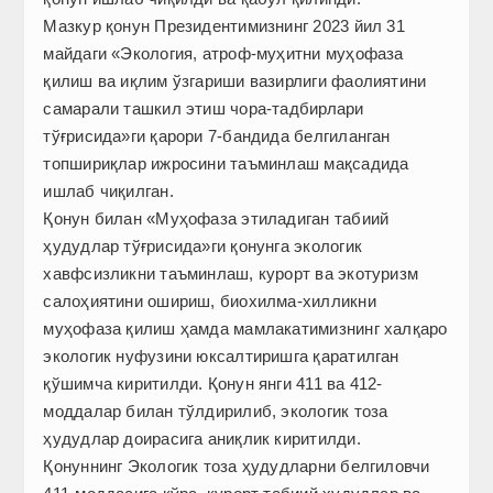
Мазкур қонун Президентимизнинг 2023 йил 31
майдаги «Экология, атроф-муҳитни муҳофаза
қилиш ва иқлим ўзгариши вазирлиги фаолиятини
самарали ташкил этиш чора-тадбирлари
тўғрисида»ги қарори 7-бандида белгиланган
топшириқлар ижросини таъминлаш мақсадида
ишлаб чиқилган.
Қонун билан «Муҳофаза этиладиган табиий
ҳудудлар тўғрисида»ги қонунга экологик
хавфсизликни таъминлаш, курорт ва экотуризм
салоҳиятини ошириш, биохилма-хилликни
муҳофаза қилиш ҳамда мамлакатимизнинг халқаро
экологик нуфузини юксалтиришга қаратилган
қўшимча киритилди. Қонун янги 411 ва 412-
моддалар билан тўлдирилиб, экологик тоза
ҳудудлар доирасига аниқлик киритилди.
Қонуннинг Экологик тоза ҳудудларни белгиловчи