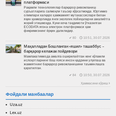
платформаси
Рақамли технологиялар барқарор ривожланиш
суръатларига салмоқли таъсир кўрсатмоқда. Юртимиз
олимлари халқаро ҳамжамият мутахассислари билан
яқин ҳамкорликда янги экологик лойиҳаларни амалиётга
жорий этишмоқда. Куни кеча тақдимоти ўтказилган
ECODATA ягона электрон платформаси ҳам
фикримизнинг ёрқин далилидир.
✔ 80 🕔 10:51, 30.07.2026
Маҳалладан Бошланган «яшил» ташаббус –
барқарор келажак пойдевори
Мамлакатимизда амалга оширилаётган кенг кўламли
ислоҳотларнинг бош ғояси инсон қадрини улуғлаш ва
жамиятнинг барқарор ривожланишини таъминлашга
қаратилган.
✔ 84 🕔 10:50, 30.07.2026
Ҳаммасини кўриш 
Фойдали манбаалар
Uza.uz
Lex.uz