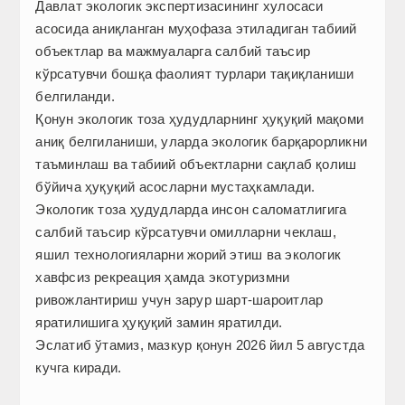
Давлат экологик экспертизасининг хулосаси
асосида аниқланган муҳофаза этиладиган табиий
объектлар ва мажмуаларга салбий таъсир
кўрсатувчи бошқа фаолият турлари тақиқланиши
белгиланди.
Қонун экологик тоза ҳудудларнинг ҳуқуқий мақоми
аниқ белгиланиши, уларда экологик барқарорликни
таъминлаш ва табиий объектларни сақлаб қолиш
бўйича ҳуқуқий асосларни мустаҳкамлади.
Экологик тоза ҳудудларда инсон саломатлигига
салбий таъсир кўрсатувчи омилларни чеклаш,
яшил технологияларни жорий этиш ва экологик
хавфсиз рекреация ҳамда экотуризмни
ривожлантириш учун зарур шарт-шароитлар
яратилишига ҳуқуқий замин яратилди.
Эслатиб ўтамиз, мазкур қонун 2026 йил 5 августда
кучга киради.