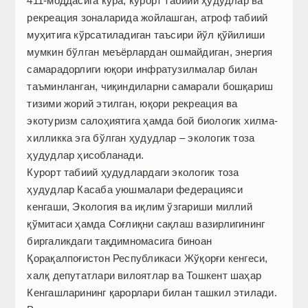
411-моддасига кўра, курорт табиий ҳудудлар ва
рекреация зоналарида жойлашган, атроф табиий
муҳитига кўрсатиладиган таъсири йўл қўйилиши
мумкин бўлган меъёрлардан ошмайдиган, энергия
самарадорлиги юқори инфратузилмалар билан
таъминланган, чиқиндиларни самарали бошқариш
тизими жорий этилган, юқори рекреация ва
экотуризм салоҳиятига ҳамда бой биологик хилма-
хилликка эга бўлган ҳудудлар – экологик тоза
ҳудудлар ҳисобланади.
Курорт табиий ҳудудлардаги экологик тоза
ҳудудлар Касаба уюшмалари федерацияси
кенгаши, Экология ва иқлим ўзгариши миллий
қўмитаси ҳамда Соғлиқни сақлаш вазирлигининг
биргаликдаги тақдимномасига биноан
Қорақалпоғистон Республикаси Жўқорғи кенгеси,
халқ депутатлари вилоятлар ва Тошкент шаҳар
Кенгашларининг қарорлари билан ташкил этилади.