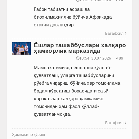
🕔16:35, 06.08.2026
✔24
Габон табиатни асраш ва
биохилмахиллик бўйича Африкада
етакчи давлатдир.
Батафсил

Ёшлар ташаббуслари халқаро
ҳамкорлик марказида
🕔10:54, 30.07.2026
✔89
Мамлакатимизда ёшларни қўллаб-
қувватлаш, уларга ташаб­бусларини
рўёбга чиқариш бўйича ҳар томонлама
ёрдам кўрсатиш борасидаги саъй-
ҳаракатлар халқаро ҳамжамият
томонидан ҳам фаол қўллаб-
қувватланмоқда.
Батафсил

Ҳаммасино кўриш