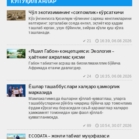
КЎП ЎҚИЛГАНЛАР
Чўл экотизимининг «соғломлик» кўрсаткичи
Кўз ўнгингизга Қизилқум чўлининг сарғиш кенгликларини
келтиринг: эрталабки сояда енгил, эҳтиёткор қадам
ташлаб юрган, узун бўйинли, зийрак кўзли қуш кўзга
ташланади.
✔ 21 🕔 16:39, 06.08.2026
«Яшил Габон» концепцияси: Экология –
ҳаётнинг ажралмас қисми
Габон табиатни асраш ва биохилмахиллик бўйича
Африкада етакчи давлатдир.
✔ 24 🕔 16:35, 06.08.2026
Ёшлар ташаббуслари халқаро ҳамкорлик
марказида
Мамлакатимизда ёшларни қўллаб-қувватлаш, уларга
ташаб­бусларини рўёбга чиқариш бўйича ҳар томонлама
ёрдам кўрсатиш борасидаги саъй-ҳаракатлар халқаро
ҳамжамият томонидан ҳам фаол қўллаб-
қувватланмоқда.
✔ 89 🕔 10:54, 30.07.2026
ECODATA – жонли табиат муҳофазаси