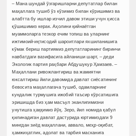
– Мана шундай ўзгаришларни депутатлар билан
маҳаллага тушиб ўз кўзимиз билан кўришимиз ва
алабтта бу ишлар изчил давом этиши учун ҳисса
қўшишимиз керак. Аҳолини қийнаётган
муаммоларга тезкор ечим топиш ва уларнинг
ижтимоий-иқтисодий шароитлари яхшиланишига
кўмак бериш партиямиз депутатларининг биринчи
навбатдаги вазифасига айланиши шарт, – деди
Экологик партия раҳбари Абдушукур Ҳамзаев. –
Маҳаллани ривожлантириш ва жамиятни
юксалтириш йили давомида давлат сиёсатининг
бевосита маҳаллагача тушиб, одамларнинг
кундалик турмушига ижобий таъсир кўрсатишига
эришишда биз ҳам масъул эканлигимизни
унутишга ҳаққимиз йўқ. Зеро, йил номида қабул
қилинадиган давлат дастурида юртимиздаги 9
мингдан зиёд маҳаллани, аввало, меҳр-оқибат,
ҳамжиҳатлик, адолат ва тарбия масканига