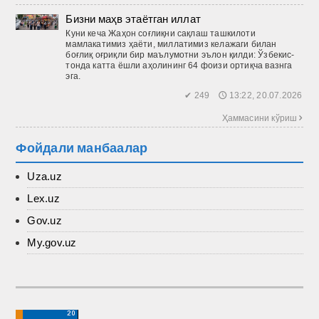
Бизни маҳв этаётган иллат
Куни кеча Жаҳон соғлиқни сақлаш ташкилоти
мамлакатимиз ҳаёти, миллатимиз келажаги билан
боғлиқ оғриқли бир маълумотни эълон қилди: Ўзбекис­
тонда катта ёшли аҳолининг 64 фоизи ортиқча вазнга
эга.
✔ 249 🕔 13:22, 20.07.2026
Ҳаммасини кўриш 
Фойдали манбаалар
Uza.uz
Lex.uz
Gov.uz
My.gov.uz