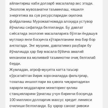
айлантириш каби долзарб масалалар акс этади.
Экологик мувозанатни таъминлаш, «яшил»
энергетика ва сув ресурсларидан оқилона
фойдаланиш Мурожаатномада алоҳида устувор
йўналиш сифатида белгиланди. Бу давлат
сиёсатида экология масалаларига бўлган ёндашув
мутлақо янги босқичга кўтарилганини яна бир бор
англатади. Энг муҳими, давлатимиз раҳбари бу
йўналишда ҳар бир масала бўйича амалий
механизм ва молиявий таъминотни очиқ белгилаб
берди.
Жумладан, атроф-муҳитга катта таъсир
кўрсатаётган йирик корхоналарда фильтрлар,
тозалаш иншоотлари ва ҳавога чиқариладиган
зарарли моддаларни мониторинг қилиш
станцияларини ўрнатиш учун биринчи босқичда
100 миллион долларлик махсус кредит линияси
очилиши белгиланди. Бу қарор саноат ривожи