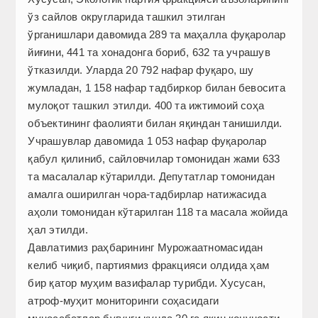
ўз сайлов округларида ташкил этилган
ўрганишлари давомида 289 та маҳалла фуқаролар
йиғини, 441 та хонадонга бориб, 632 та учрашув
ўтказилди. Уларда 20 792 нафар фуқаро, шу
жумладан, 1 158 нафар тадбиркор билан бевосита
мулоқот ташкил этилди. 400 та ижтимоий соҳа
объектининг фаолияти билан яқиндан танишилди.
Учрашувлар давомида 1 053 нафар фуқаролар
қабул қилиниб, сайловчилар томонидан жами 633
та масалалар кўтарилди. Депутатлар томонидан
амалга оширилган чора-тадбирлар натижасида
аҳоли томонидан кўтарилган 118 та масала жойида
ҳал этилди.
Давлатимиз раҳбарининг Мурожаатномасидан
келиб чиқиб, партиямиз фракцияси олдида ҳам
бир қатор муҳим вазифалар турибди. Хусусан,
атроф-муҳит мониторинги соҳасидаги