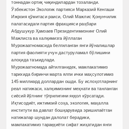
тоннадан ортиқ чиқиндилардан тозаланди.
Ўзбекистон Экологик партияси Марказий Кенгаши
Ижроия қўмитаси раиси, Олий Мажлис Қонунчилик
палатасидаги партия фракцияси раҳбари
Абдушукур Ҳамзаев Президентимизнинг Олий
Мажлисга ва халқимизга йўллаган
Мурожаатномасида белгиланган янги йўналишлар
партия фаолияти учун дастуруламал бўлишини
алоҳида таъкидлади.
Мурожаатномада айтилганидек, мамлакатимиз
тарихида биринчи марта ялпи ички маҳсулотимиз
145 миллиард доллардан ошди. Бу ислоҳотларнинг
реал натижаси, халқимизнинг меҳнати ва танланган
сиёсий йўлнинг тўғрилигини яққол кўрсатади.
Иқтисодиёт, ижтимоий соҳа, экология, маҳалла
институти ва давлат бошқарувида эришилаётган
натижалар шундан далолат берадики,
мамлакатимиз тараққиёти сифат жиҳатидан янги