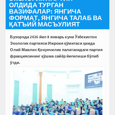
ОЛДИДА ТУРГАН
ВАЗИФАЛАР: ЯНГИЧА
ФОРМАТ, ЯНГИЧА ТАЛАБ ВА
ҚАТЪИЙ МАСЪУЛИЯТ
Бухорода 2026 йил 8 январь куни Ўзбекистон
Экологик партияси Ижроия қўмитаси ҳамда
Олий Мажлис Қонунчилик палатасидаги партия
фракциясининг қўшма сайёр йиғилиши бўлиб
ўтди.