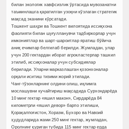
билан экологик хавфсизлик ўртасида мувозанатни
таъминлашга қаратилган узоқни кўзлаган стратегик
мақсад эканини кўрсатади.
Тошкент шаҳри ва Тошкент вилоятида иссиқхона
фаолияти билан шуғулланувчи тадбиркорлар учун
имкониятлар ва шарт-шароитлар яратиш бўйича
аниқ ечимлар белгилаб берилди. Жумладан, улар
учун 200 гектардан иборат агрокластерлар ташкил
этилиб, иссиқхоналар учун субсидиялар
берилади. Уларни марказлашган қозонхоналар
орқали иситиш тизими жорий этилади.
Чанг-тўзонларнинг олдини олиш, иқлимга
мослашувни кучайтириш мақсадида Сурхондарёда
10 минг гектар «яшил макон», Сирдарёда 84
километрли «яшил девор» барпо этилиши,
Қорақалпоғис­тон, Хоразм, Бухоро ва Навоий
ҳудудларида жами 250 минг гектар, жумладан,
Оролнинг қуриган тубида 115 минг гектар ерда