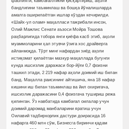
фаолияти, камбағалликни қисқартириш, аҳоли
бандлигини таъминлаш ва бошқа йўналишларда
амалга оширилаётган ишлар кўздан кечирилди.
«Шайх-ул олам» маҳалласи тажрибали инсон,
Олий Мажлис Сенати аъзоси Мойра Тошова
раҳбарлигида тобора янги қиёфа касб этиб, аҳоли
муаммоларини ҳал этувчи ўзига хос драйверга
айланмоқда. Тўрт минг нафардан зиёд аҳоли
истиқомат қилаётган мазкур маҳаллада бугунги
кунда ишсизлик даражаси бор-йўғи 0,7 фоизни
ташкил этади, 2 219 нафар аҳоли доимий иш билан
банд. Маҳалла раисининг айтишича, яна 18 нафар
кишини иш билан таъминлаш ва йил охиригача,
ишсизлик даражасини 0,4 фоизгача тушириш режа
қилинган. Ўз навбатида камбағал оилалар учун
доимий даромад манбаларини яратиш учун
Оилавий тадбиркорлик дастури доирасида 16
нафарга 460 млн сўм, Бизнесга биринчи қадам