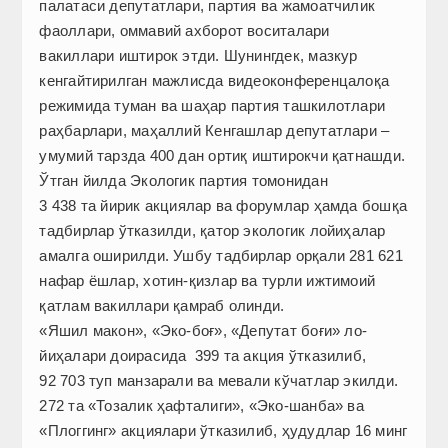
палатаси депутатлари, партия ва жамоатчилик
фаоллари, оммавий ахборот воситалари
вакиллари иштирок этди. Шунингдек, мазкур
кенгайтирилган мажлисда видеоконференцалоқа
режимида туман ва шаҳар партия ташкилотлари
раҳбарлари, маҳаллий Кенгашлар депутатлари –
умумий тарзда 400 дан ортиқ иштирокчи қатнашди.
Ўтган йилда Экологик партия томонидан
3 438 та йирик акциялар ва форумлар ҳамда бошқа
тадбирлар ўтказилди, қатор экологик лойиҳалар
амалга оширилди. Ушбу тадбирлар орқали 281 621
нафар ёшлар, хотин-қизлар ва турли ижтимоий
қатлам вакиллари қамраб олинди.
«Яшил макон», «Эко-боғ», «Депутат боғи» ло­
йиҳалари доирасида 399 та акция ўтказилиб,
92 703 туп манзарали ва мевали кўчатлар экилди.
272 та «Тозалик ҳафталиги», «Эко-шанба» ва
«Плог­гинг» акциялари ўтказилиб, ҳудудлар 16 минг