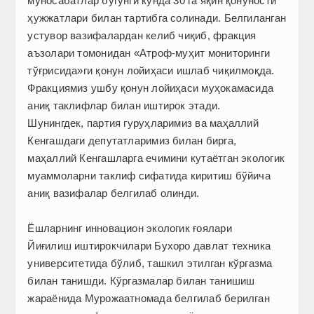
муносабатлар бугунги кунда 30 га яқин қонуности
ҳужжатлари билан тартибга солинади. Белгиланган
устувор вазифалардан келиб чиқиб, фракция
аъзолари томонидан «Атроф-муҳит мониторинги
тўғрисида»ги қонун лойиҳаси ишлаб чиқилмоқда.
Фракциямиз ушбу қонун лойиҳаси муҳокамасида
аниқ таклифлар билан иштирок этади.
Шунингдек, партия гуруҳларимиз ва маҳаллий
Кенгашдаги депутатларимиз билан бирга,
маҳаллий Кенгашларга ечимини кутаётган экологик
муаммоларни таклиф сифатида киритиш бўйича
аниқ вазифалар белгилаб олинди.
Ёшларнинг инновацион экологик ғоялари
Йиғилиш иштирокчилари Бухоро давлат техника
университетида бўлиб, ташкил этилган кўргазма
билан танишди. Кўргазмалар билан танишиш
жараёнида Мурожаатномада белгилаб берилган