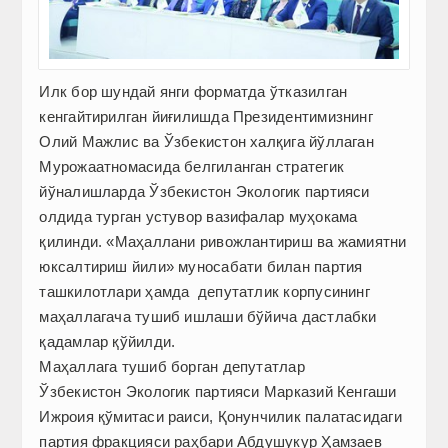
Илк бор шундай янги форматда ўтказилган
кенгайтирилган йиғилишда Президентимизнинг
Олий Мажлис ва Ўзбекистон халқига йўллаган
Мурожаатномасида белгиланган стратегик
йўналишларда Ўзбекистон Экологик партияси
олдида турган устувор вазифалар муҳокама
қилинди. «Маҳаллани ривожлантириш ва жамиятни
юксалтириш йили» муносабати билан партия
ташкилотлари ҳамда депутатлик корпусининг
маҳаллагача тушиб ишлаши бўйича дастлабки
қадамлар қўйилди.
Маҳаллага тушиб борган депутатлар
Ўзбекистон Экологик партияси Марказий Кенгаши
Ижроия қўмитаси раиси, Қонунчилик палатасидаги
партия фракцияси раҳбари Абдушукур Ҳамзаев