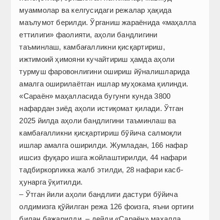
муаммолар ва келгусидаги режалар ҳақида
маълумот берилди. Ўрганиш жараёнида «маҳалла
еттилиги» фаолияти, аҳоли бандлигини
таъминлаш, камбағалликни қисқартириш,
ижтимоий ҳимояни кучайтириш ҳамда аҳоли
турмуш фаровонлигини ошириш йўналишларида
амалга оширилаётган ишлар муҳокама қилинди.
«Сараён» маҳалласида бугунги кунда 3800
нафардан зиёд аҳоли истиқомат қилади. Ўтган
2025 йилда аҳоли бандлигини таъминлаш ва
камбағалликни қисқартириш бўйича салмоқли
ишлар амалга оширилди. Жумладан, 166 нафар
ишсиз фуқаро ишга жойлаштирилди, 44 нафари
тадбиркорликка жалб этилди, 28 нафари касб-
ҳунарга ўқитилди.
– Ўтган йили аҳоли бандлиги дастури бўйича
олдимизга қўйилган режа 126 фоизга, яъни ортиғи
билан бажарилди, – дейди «Сараён» маҳалла