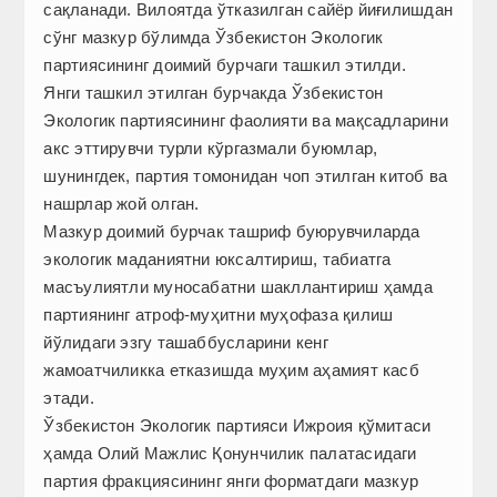
сақланади. Вилоятда ўтказилган сайёр йиғилишдан
сўнг мазкур бўлимда Ўзбекистон Экологик
партиясининг доимий бурчаги ташкил этилди.
Янги ташкил этилган бурчакда Ўзбекистон
Экологик партиясининг фаолияти ва мақсадларини
акс эттирувчи турли кўргазмали буюмлар,
шунингдек, партия томонидан чоп этилган китоб ва
нашрлар жой олган.
Мазкур доимий бурчак ташриф буюрувчиларда
экологик маданиятни юксалтириш, табиатга
масъулиятли муносабатни шакллантириш ҳамда
партиянинг атроф-муҳитни муҳофаза қилиш
йўлидаги эзгу ташаббусларини кенг
жамоатчиликка етказишда муҳим аҳамият касб
этади.
Ўзбекистон Экологик партияси Ижроия қўмитаси
ҳамда Олий Мажлис Қонунчилик палатасидаги
партия фракциясининг янги форматдаги мазкур