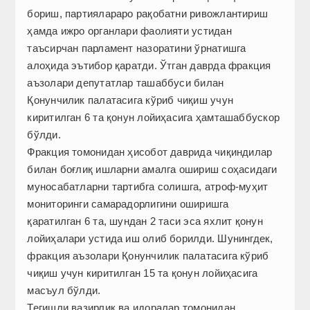
бориш, партиялараро рақобатни ривожлантириш
ҳамда ижро органлари фаолияти устидан
таъсирчан парламент назоратини ўрнатишга
алоҳида эътибор қаратди. Ўтган даврда фракция
аъзолари депутатлар ташаббуси билан
Қонунчилик палатасига кўриб чиқиш учун
киритилган 6 та қонун лойиҳасига ҳамташаббускор
бўлди.
Фракция томонидан ҳисобот даврида чиқиндилар
билан боғлиқ ишларни амалга ошириш соҳасидаги
муносабатларни тартибга солишга, атроф-муҳит
мониторинги самарадорлигини оширишга
қаратилган 6 та, шундан 2 таси эса яхлит қонун
лойиҳалари устида иш олиб борилди. Шунингдек,
фракция аъзолари Қонунчилик палатасига кўриб
чиқиш учун киритилган 15 та қонун лойиҳасига
масъул бўлди.
Тегишли вазирлик ва идоралар томонидан