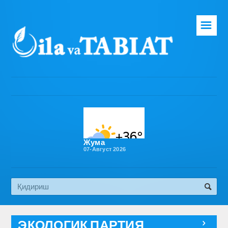
☰
Бош саҳифа
Таҳририят
Газета ҳақида
Раҳбарият
Бўлимлар
Жума
07-Август 2026
Обуна
Алоқа
Эко медиа
ЭКОЛОГИК ПАРТИЯ
