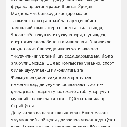
фуқаролар йиғини раиси Шавкат Ўроқов. –
Маҳалламиз биносида халқаро молия
ташкилотлари грант маблағлари ҳисобига
замонавий компьютер хонаси ташкил этилди,
ўндан зиёд тикувчилик ускуналари, шунингдек,
спорт жиҳозлари билан таъминланди. Эндиликда
маҳалламиз биносида ишсиз хотин-қизлар
тикувчиликни ўрганиб, шу ерда даромад манбаига
эга бўлишмоқда. Ёшлар компьютер ўрганиб, спорт
билан шуғулланиш имкониятига эга.
Фракция раҳбари маҳаллада яратилган
имкониятлардан унумли фойдаланиш, хотин-
қизлар ва ёшларни кўпроқ жалб этиб, улар учун
муносиб шароитлар яратиш бўйича тавсиялар
бериб ўтди.
Депутатлар ва партия вакиллари «Яшил макон»
умуммиллий лойиҳаси доирасида маҳаллада кўчат
экди. Мазкур акция давомида ҳудудга 50 га яқин