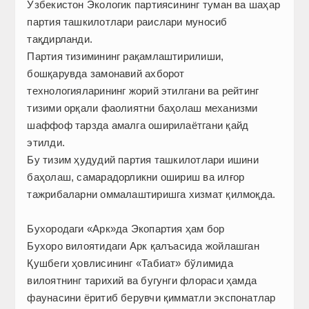
Ўзбекистон Экологик партиясининг туман ва шаҳар
партия ташкилотлари раислари муносиб
тақдирланди.
Партия тизимининг рақамлаштирилиши,
бошқарувда замонавий ахборот
технологияларининг жорий этилгани ва рейтинг
тизими орқали фаолиятни баҳолаш механизми
шаффоф тарзда амалга оширилаётгани қайд
этилди.
Бу тизим ҳудудий партия ташкилотлари ишини
баҳолаш, самарадорликни ошириш ва илғор
тажрибаларни оммалаштиришга хизмат қилмоқда.
Бухородаги «Арк»да Экопартия ҳам бор
Бухоро вилоятидаги Арк қалъасида жойлашган
Қушбеги ҳовлисининг «Табиат» бўлимида
вилоятнинг тарихий ва бугунги флораси ҳамда
фаунасини ёритиб берувчи қимматли экспонатлар