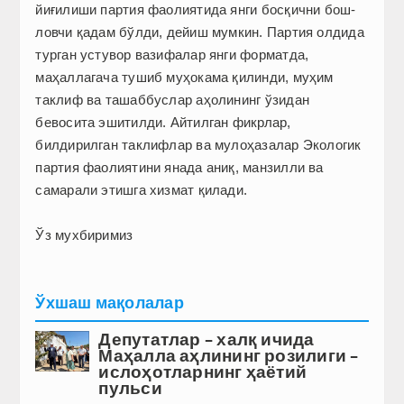
йиғилиши партия фаолиятида янги босқични бош­
ловчи қадам бўлди, дейиш мумкин. Партия олдида
турган устувор вазифалар янги форматда,
маҳаллагача тушиб муҳокама қилинди, муҳим
таклиф ва ташаббуслар аҳолининг ўзидан
бевосита эшитилди. Айтилган фикрлар,
билдирилган таклифлар ва мулоҳазалар Экологик
партия фаолиятини янада аниқ, манзилли ва
самарали этишга хизмат қилади.
Ўз мухбиримиз
Ўхшаш мақолалар
Депутатлар – халқ ичида
Маҳалла аҳлининг розилиги –
ислоҳотларнинг ҳаётий
пульси