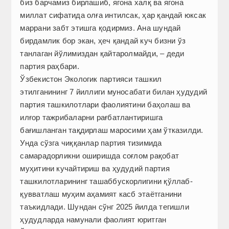
биз барчамиз бирлашиб, ягона халқ ва ягона
миллат сифатида олға интилсак, ҳар қандай юксак
маррани забт этишга қодирмиз. Ана шундай
бирдамлик бор экан, ҳеч қандай куч бизни ўз
танлаган йўлимиздан қайтаролмайди, – деди
партия раҳбари.
Ўзбекистон Экологик партияси ташкил
этилганининг 7 йиллиги муносабати билан ҳудудий
партия ташкилотлари фаолиятини баҳолаш ва
илғор тажрибаларни рағбатлантиришга
бағишланган тақдирлаш маросими ҳам ўтказилди.
Унда сўзга чиққанлар партия тизимида
самарадорликни оширишда соғлом рақобат
муҳитини кучайтириш ва ҳудудий партия
ташкилотларининг ташаббускорлигини қўллаб-
қувватлаш муҳим аҳамият касб этаётганини
таъкидлади. Шундан сўнг 2025 йилда тегишли
ҳудудларда намунали фаолият юритган