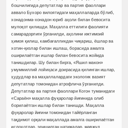
бошчилигида депутатлар ва партия фаоллари
аввало Бухоро вилоятидаги маҳаллаларда бўлиб,
хонадонма-хонадон юриб аҳоли билан бевосита
мулоқот қилишди. Маҳалла еттилиги фаолияти
самарадорлиги ўрганилди, аҳолини ижтимоий
ҳимоя қилиш, камбағалликдан чиқариш, ёшлар ва
хотин-қизлар билан ишлаш, борасида амалга
оширилаётган ишлар билан бевосита жойида
танишдилар. Шу билан бирга, «Яшил макон»
умуммиллий лойиҳаси доирасида қилинган ишлар,
ҳудудлар ва маҳаллалардаги экологик вазият
депутатлар томонидан атрофлича ўрганилди.
Депутатлар ва партия фаоллари Когон туманидаги
«Сараён» маҳалла фуқаролар йиғинида олиб
борилаётган ишлар билан танишди. Маҳалла
фуқаролар йиғини томонидан тайёрланган
тақдимот орқали маҳаллада амалга оширилаётган
ислоҳотлар, эришилган натижалар, мавжуд