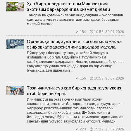
Ҳар бир ҳовлидаги соғлом Микроиқлим
экотизим барқарорлигига хизмат қилади
Томорқа ва ҳовли-жойларни обод сақлаш – экологиядан
ҳам, давлатчилигу маданиятдан ҳам дарак берадиган
миллий масала
✔ 154 🕔 10:56, 30.07.2026
Органик қишлоқ хўжалиги –соғлом келажак ва
озиқ-овқат хавфсизлигига дахлдор масала
Рўзғор учун бозорга тушганда табиий маҳсулот
излашимиз бор гап. Оддийгина тухумнинг ҳам
«жайдари»сини қидирамиз. Негаки, хонадонда боқилган
товуқлар тухумида ҳеч қандай дори ва гормонлар
бўлмайди, дея ишонамиз.
✔ 156 🕔 10:53, 30.07.2026
Тоза ичимлик сув ҳар бир хонадонга узлуксиз
етиб бориши керак
Ичимлик сув ва оқава сув хизматлари аҳоли
саломатлиги, экологик барқарорлик ҳамда ҳудудларнинг
барқарор ривожланишини таъминловчи стратегик
соҳалардан бири ҳисобланади. Шу боис кейинги
йилларда мазкур йўналишни такомиллаштириш давлат
сиёсатининг устувор вазифалари қаторига қўйилди.
✔ 223 🕔 15:22, 23.07.2026