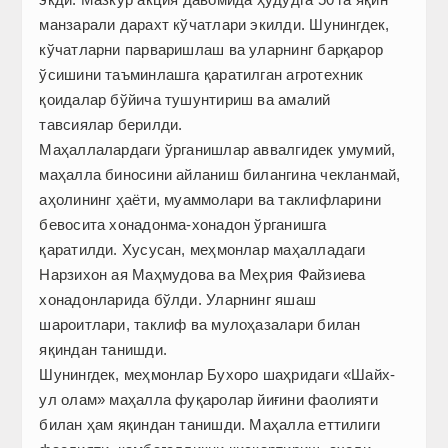
манзарали дарахт кўчатлари экилди. Шунингдек,
кўчатларни парваришлаш ва уларнинг барқарор
ўсишини таъминлашга қаратилган агротехник
қоидалар бўйича тушунтириш ва амалий
тавсиялар берилди.
Маҳаллалардаги ўрганишлар аввалгидек умумий,
маҳалла биносини айланиш билангина чекланмай,
аҳолининг ҳаёти, муаммолари ва таклифларини
бевосита хонадонма-хонадон ўрганишга
қаратилди. Хусусан, меҳмонлар маҳалладаги
Нарзихон ая Маҳмудова ва Меҳрия Файзиева
хонадонларида бўлди. Уларнинг яшаш
шароитлари, таклиф ва мулоҳазалари билан
яқиндан танишди.
Шунингдек, меҳмонлар Бухоро шаҳридаги «Шайх-
ул олам» маҳалла фуқаролар йиғини фаолияти
билан ҳам яқиндан танишди. Маҳалла еттилиги