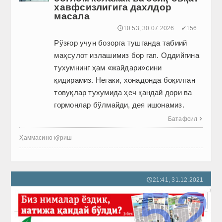
хавфсизлигига дахлдор
масала
🕔10:53, 30.07.2026
✔156
Рўзғор учун бозорга тушганда табиий
маҳсулот излашимиз бор гап. Оддийгина
тухумнинг ҳам «жайдари»сини
қидирамиз. Негаки, хонадонда боқилган
товуқлар тухумида ҳеч қандай дори ва
гормонлар бўлмайди, дея ишонамиз.
Батафсил

Ҳаммасино кўриш
21:41, 31.12.2021
🕔
52