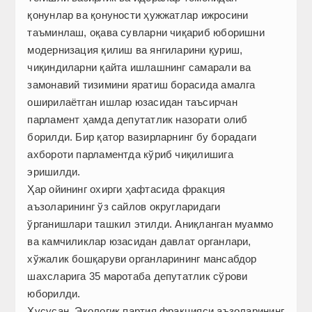
қонунлар ва қонуности ҳужжатлар ижросини
таъминлаш, оқава сувларни чиқариб юборишни
модернизация қилиш ва янгиларини қуриш,
чиқиндиларни қайта ишлашнинг самарали ва
замонавий тизимини яратиш борасида амалга
оширилаётган ишлар юзасидан таъсирчан
парламент ҳамда депутатлик назорати олиб
борилди. Бир қатор вазирларнинг бу борадаги
ахбороти парламентда кўриб чиқилишига
эришилди.
Ҳар ойининг охирги ҳафтасида фракция
аъзоларининг ўз сайлов округларидаги
ўрганишлари ташкил этилди. Аниқланган муаммо
ва камчилик­лар юзасидан давлат органлари,
хўжалик бош­қаруви органларининг мансабдор
шахсларига 35 маротаба депутатлик сўрови
юборилди.
Хусусан, Экологик партия фракцияси аъзо­ларининг