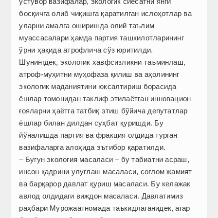
устувор вазифалар, экологик сиёсатни янги
босқичга олиб чиқишга қаратилган ислоҳотлар ва
уларни амалга оширишда олий таълим
муассасалари ҳамда партия ташкилотларининг
ўрни ҳақида атрофлича сўз юритилди.
Шунингдек, экологик хавфсизликни таъминлаш,
атроф-муҳитни муҳофаза қилиш ва аҳолининг
экологик маданиятини юксалтириш борасида
ёшлар томонидан таклиф этилаётган инновацион
ғояларни ҳаётга татбиқ этиш бўйича депутатлар
ёшлар билан дилдан суҳбат қуришди. Бу
йўналишда партия ва фракция олдида турган
вазифаларга алоҳида эътибор қаратилди.
– Бугун экология масаласи – бу табиатни асраш,
инсон қадрини улуғлаш масаласи, соғлом жамият
ва барқарор давлат қуриш масаласи. Бу келажак
авлод олдидаги виждон масаласи. Давлатимиз
раҳбари Мурожаатномада таъкидлаганидек, агар