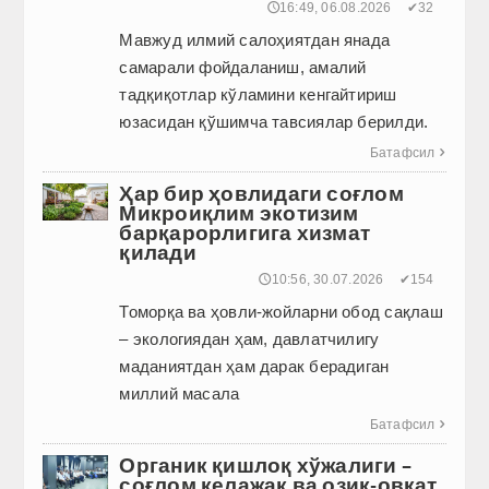
🕔16:49, 06.08.2026
✔32
Мавжуд илмий салоҳиятдан янада
самарали фойдаланиш, амалий
тадқиқотлар кўламини кенгайтириш
юзасидан қўшимча тавсиялар берилди.
Батафсил

Ҳар бир ҳовлидаги соғлом
Микроиқлим экотизим
барқарорлигига хизмат
қилади
🕔10:56, 30.07.2026
✔154
Томорқа ва ҳовли-жойларни обод сақлаш
– экологиядан ҳам, давлатчилигу
маданиятдан ҳам дарак берадиган
миллий масала
Батафсил

Органик қишлоқ хўжалиги –
соғлом келажак ва озиқ-овқат