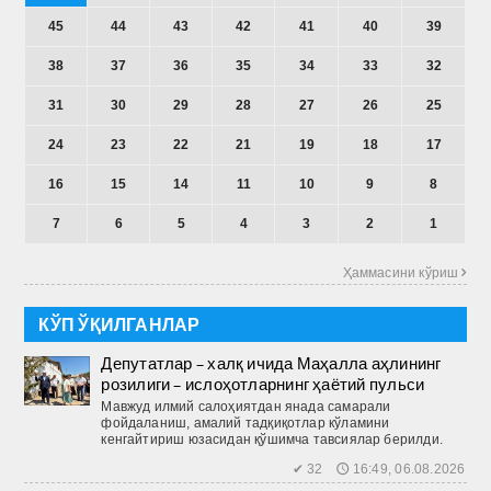
45
44
43
42
41
40
39
38
37
36
35
34
33
32
31
30
29
28
27
26
25
24
23
22
21
19
18
17
16
15
14
11
10
9
8
7
6
5
4
3
2
1
Ҳаммасини кўриш 
КЎП ЎҚИЛГАНЛАР
Депутатлар – халқ ичида Маҳалла аҳлининг
розилиги – ислоҳотларнинг ҳаётий пульси
Мавжуд илмий салоҳиятдан янада самарали
фойдаланиш, амалий тадқиқотлар кўламини
кенгайтириш юзасидан қўшимча тавсиялар берилди.
✔ 32 🕔 16:49, 06.08.2026