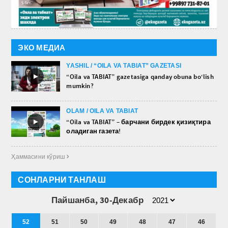
ЭКО МЕДИА
YASHIL / “OILA VA TABIAT” GAZETASI
►
“Oila va TABIAT” gazetasiga qanday obuna bo‘lish
mumkin?
OLAM / OILA VA TABIAT
►
“Oila va TABIAT” – барчани бирдек қизиқтира
оладиган газета!
Ҳаммасини кўриш 
СОНЛАРНИ ТАНЛАШ
Пайшанба, 30-Декабр
52
51
50
49
48
47
46