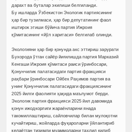
дарахт ва буталар экилиши белгиланди.
Бу ишларда Ўзбекистон Экологик партиясининг
ҳар бир тузилмаси, ҳар бир депутатининг фаол
иштирок этиши бўйича партия Ижроия
қўмитасининг «йўл харитаси» белгилаб олинди.
Экологияни ҳар бир қонунда акс эттириш зарурати
Бухорода ўтган сайёр йиғилишда партия Марказий
Кенгаши Ижроия қўмитаси раиси ўринбосари,
Қонунчилик палатасидаги партия фракцияси
раҳбари ўринбосари Ойбек Раҳимов партия ва
унинг Қонунчилик палатасидаги фракциясининг
2025 йилги фаолияти ҳақида маълумот берди.
Экологик партия фракцияси 2025 йил давомида
қонун ижодкорлиги жараёнларини янада
такомиллаштириш, сайловчилар билан мулоқотни
кучайтириш, жойларда фуқароларни ўйлантириб
келаётган тизимли муаммоларни таҳлил қилиб