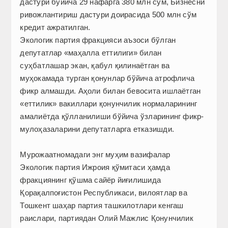
дастури бў­йича 29 нафарга 380 млн сўм, Бизнесни
ривожлантириш дастури доирасида 500 млн сўм
кредит ажратилган.
Экологик партия фракцияси аъзоси бўлган
депутатлар «маҳалла еттилиги» билан
суҳбатлашар экан, қабул қилинаётган ва
муҳокамада турган қонунлар бўйича атрофлича
фикр алмашди. Аҳоли билан бевосита ишлаётган
«еттилик» вакиллари қонунчилик нормаларининг
амалиётда қўлланилиши бўйича ўзларининг фикр-
мулоҳазаларини депутатларга етказишди.
Мурожаатномадаги энг муҳим вазифалар
Экологик партия Ижроия қўмитаси ҳамда
фракциянинг қўшма сайёр йиғилишида
Қорақалпоғистон Республикаси, вилоятлар ва
Тошкент шаҳар партия ташкилотлари кенгаш
раислари, партиядан Олий Мажлис Қонунчилик