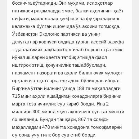
босқичга кўтарилди. Энг муҳими, ислоҳотлар
натижаси рақамларда эмас, балки аҳолининг ҳаёт
сифати, маҳаллалар қиёфаси ва фуқароларнинг
келажакка бўлган ишончида ўз аксини топмоқда.
Ўзбекистон Экологик партияси ва унинг
депутатлар корпуси олдида турган асосий вазифа
– давлатимиз раҳбари белгилаб берган стратегик
йўналишларни ҳаётга татбиқ этишда фаол
иштирок этиш, қонунчилик ташаббуслари,
парламент назорати ва аҳоли билан очиқ мулоқот
орқали ислоҳотларга елкадош бўлишдан иборат.
Биргина ўтган йилнинг ўзида 188 та маҳалладаги
715 минг аҳоли яшайдиган хонадонларга биринчи
марта тоза ичимлик сув кириб борди. Яна 2
миллион 300 мингга яқин аҳолининг сув таъминоти
яхшиланди. Бундан ташқари, 867 та «оғир»
маҳалладаги 470 мингта хонадонга томорқаларни
суғориш учун илк бор сув етиб борди.