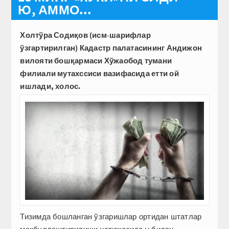
Ю, АММО...
Холтўра Содиқов (исм-шарифлар
ўзгартирилган) Кадастр палатасининг Андижон
вилояти бошқармаси Хўжаобод тумани
филиали мутахссиси вазифасида етти ой
ишлади, холос.
Тизимда бошланган ўзгаришлар ортидан штатлар