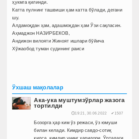
ҳукмга қилинди.
Катта пулнинг ташвиши ҳам катта бўлади, дегани
шу.
Алдамоқдан ҳам, адашмоқдан ҳам Ўзи сақласин.
Аҳмаджон НАЗИРБЕКОВ,
Андижон вилояти Жиноят ишлари бўйича
Хўжаобод туман судининг раиси
Ўхшаш мақолалар
Ака-ука муштумзўрлар жазога
тортилди
🕔19:21, 30.06.2022
✔1507
Бозорга ҳар ким ўз режаси, ўз юмуши
билан келади. Кимдир савдо-сотиқ
қилса, кимдир унинг харидори. Ўртадаги