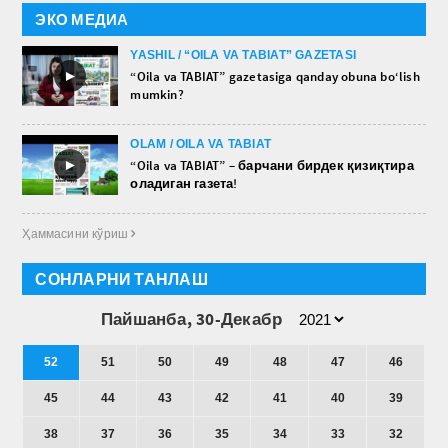
ЭКО МЕДИА
YASHIL / “OILA VA TABIAT” GAZETASI
►
“Oila va TABIAT” gazetasiga qanday obuna bo‘lish
mumkin?
OLAM / OILA VA TABIAT
►
“Oila va TABIAT” – барчани бирдек қизиқтира
оладиган газета!
Ҳаммасини кўриш 
СОНЛАРНИ ТАНЛАШ
Пайшанба, 30-Декабр
52
51
50
49
48
47
46
45
44
43
42
41
40
39
38
37
36
35
34
33
32