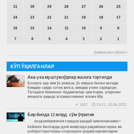
31
30
29
28
27
26
25
24
23
22
21
19
18
17
16
15
14
11
10
9
8
7
6
5
4
3
2
1
Ҳаммасини кўриш 
КЎП ЎҚИЛГАНЛАР
Ака-ука муштумзўрлар жазога тортилди
Бозорга ҳар ким ўз режаси, ўз юмуши билан келади.
Кимдир савдо-сотиқ қилса, кимдир унинг харидори.
Ўртадаги беминнат ёрдамчилар ҳам борки, уларнинг
меҳнати ҳақида эсламасликнинг иложи йўқ.
✔ 1507 🕔 19:21, 30.06.2022
Бир йилда 12 млрд. сўм ўғрилик
ёхуд кибержиноятлардан қандай ҳимояланамиз?
Кейинги йилларда дунё миқёсида рақамлаштириш ва
ахборотлаштириш соҳасидаги ҳуқуқбузарликларни