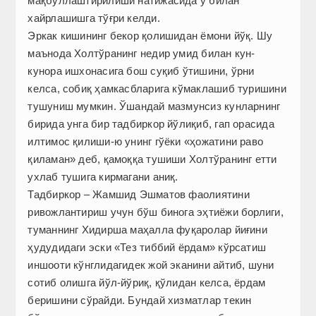
мақбуллаштирилиши натижасида у билан
хайрлашишга тўғри келди.
Эркак кишининг бекор қолишидан ёмони йўқ. Шу
маънода Холтўранинг недир умид билан кун-
кунора ишхонасига бош суқиб ўтишини, ўрни
келса, собиқ ҳамкасбларига кўмаклашиб туришини
тушуниш мумкин. Ўшандай мазмунсиз кунларнинг
бирида унга бир тадбиркор йўлиқиб, гап орасида
илтимос қилиши-ю унинг гўёки «ҳожатини раво
қиламан» деб, қамоққа тушиши Холтўранинг етти
ухлаб тушига кирмагани аниқ.
Тадбиркор – Жамшид Эшматов фаолия­тини
ривожлантириш учун бўш бинога эҳтиёжи борлиги,
туманнинг Хидирша маҳалла фуқаролар йиғини
ҳудудидаги эски «Тез тиббий ёрдам» кўрсатиш
иншооти кўнглидагидек жой эканини айтиб, шуни
сотиб олишга йўл-йўриқ, қўлидан келса, ёрдам
беришини сўрайди. Бундай хизматлар текин