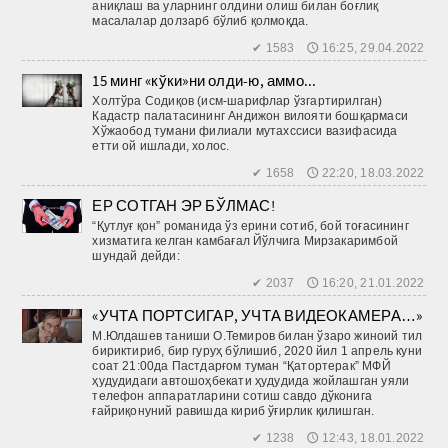
аниқлаш ва уларнинг олдини олиш билан боғлиқ
масалалар долзарб бўлиб қолмоқда.
✔ 1583 🕔 16:25, 29.04.2022
15 минг «кўки»ни олди-ю, аммо...
Холтўра Содиқов (исм-шарифлар ўзгартирилган)
Кадастр палатасининг Андижон вилояти бошқармаси
Хўжаобод тумани филиали мутахссиси вазифасида
етти ой ишлади, холос.
✔ 1658 🕔 22:20, 18.03.2022
ЕР СОТГАН ЭР БЎЛМАС!
“Қутлуғ қон” романида ўз ерини сотиб, бой тоғасининг
хизматига келган камбағал Йўлчига Мирзакаримбой
шундай дейди:
✔ 2037 🕔 16:20, 21.01.2022
«УЧТА ПОРТСИГАР, УЧТА ВИДЕОКАМЕРА…»
М.Юлдашев таниши О.Темиров билан ўзаро жиноий тил
бириктириб, бир гуруҳ бўлишиб, 2020 йил 1 апрель куни
соат 21:00да Пастдарғом туман “Қатортерак” МФЙ
ҳудудидаги автошоҳбекати ҳудудида жойлашган уяли
телефон аппаратларини сотиш савдо дўконига
ғайриқонуний равишда кириб ўғирлик қилишган.
✔ 1238 🕔 12:43, 18.01.2022