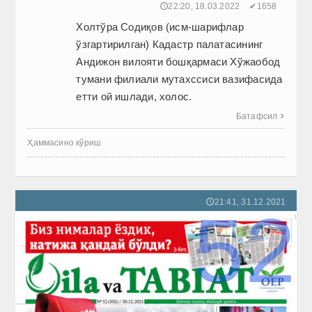
🕔22:20, 18.03.2022
✔1658
Холтўра Содиқов (исм-шарифлар
ўзгартирилган) Кадастр палатасининг
Андижон вилояти бошқармаси Хўжаобод
тумани филиали мутахссиси вазифасида
етти ой ишлади, холос.
Батафсил

Ҳаммасино кўриш
21:41, 31.12.2021
🕔
52