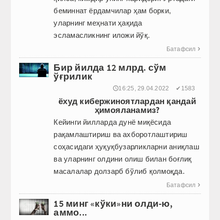
беминнат ёрдамчилар ҳам борки,
уларнинг меҳнати ҳақида
эсламасликнинг иложи йўқ.
Батафсил

Бир йилда 12 млрд. сўм
ўғрилик
🕔16:25, 29.04.2022
✔1583
ёхуд кибержиноятлардан қандай
ҳимояланамиз?
Кейинги йилларда дунё миқёсида
рақамлаштириш ва ахборотлаштириш
соҳасидаги ҳуқуқбузарликларни аниқлаш
ва уларнинг олдини олиш билан боғлиқ
масалалар долзарб бўлиб қолмоқда.
Батафсил

15 минг «кўки»ни олди-ю,
аммо...