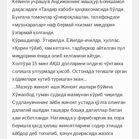
Кейинги учрашув Андижоннинг машҳур Боғишамол
даҳасидаги «Тандир кабоб» қаҳвахонасида бўлди.
Бунгача томонлар қўнғироқлашган, телефондаги
«музокаралар» наф бермай «хизмат миқдори»
ўзгармай қолганди.
Кўришдилар. Ўтирилди. Ейилди-ичилди, хуллас.
«Қорин тўйиб, ғам кетгач», тадбиркор айтилган пул
миқдорини ёнида олиб келганини айтди.
Холтўра 15 минг АҚШ долларини олди-ю чўнтакка
солишга улгурмади ҳисоб. Остонада тегишли орган
ходимлари кутиб туришган экан...
...Мазкур жиноят иши Жиноят ишлари бўйича
Хўжаобод туман судида мазмунан кўриб чиқилди.
Судланувчининг айби жиноят устида қўлга олинган
далилий ашёдан ташқари бошқа далиллар билан
ҳам исботланди. Натижада у фирибгарлик ва пора
беришга қасд қилиш жиноятларини содир этишда
айбдор деб топилиб, қонун доирасида жазога