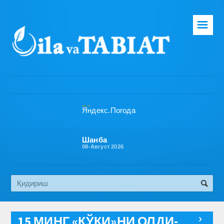
☰
Бош саҳифа
Таҳририят
Газета ҳақида
Раҳбарият
Бўлимлар
Шанба
08-Август 2026
Обуна
Алоқа
Эко медиа
15 МИНГ «КЎКИ»НИ ОЛДИ-
