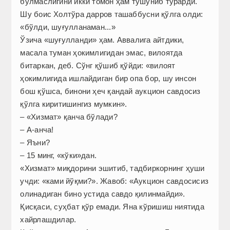
бўлмаслигини икки томон ҳам тушуниб турарди.
Шу боис Холтўра дарров ташаббусни қўлга олди:
«бўлди, шуғулланаман...»
Ўзича «шуғулланди» ҳам. Аввалига айт­дики,
масала туман ҳокимлигидан эмас, вилоятда
битаркан, деб. Сўнг қўшиб қўйди: «вилоят
ҳокимлигида ишлайдиган бир опа бор, шу инсон
бош қўшса, бинони ҳеч қандай аукцион савдосиз
қўлга киритишингиз мумкин».
– «Хизмат» қанча бўлади?
– А-анча!
– Яъни?
– 15 минг, «кўки»дан.
«Хизмат» миқдорини эшитиб, тадбиркорнинг ҳуши
учди: «ками йўқми?». Жавоб: «Аукцион савдосисиз
олинадиган бино устида савдо қилинмайди».
Қисқаси, суҳбат қўр емади. Яна кўришиш ниятида
хайрлашдилар.