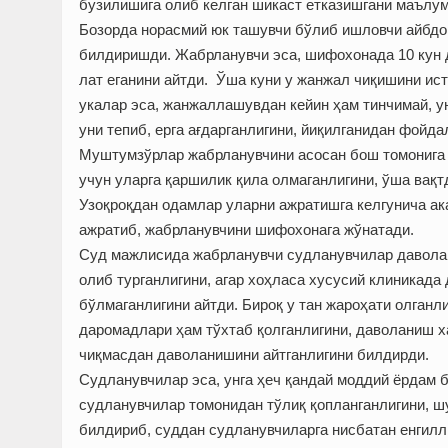
бузилишига олиб келган шикаст етказишгани маълум
Бозорда норасмий юк ташувчи бўлиб ишловчи айбд
билдиришди. Жабрланувчи эса, шифохонада 10 кун 
лат еганини айтди. Ўша куни у жанжал чиқишини ист
укалар эса, жанжаллашувдан кейин ҳам тинчимай, ун
уни тепиб, ерга ағдарганлигини, йиқилганидан фойд
Муштумзўрлар жабрланувчини асосан бош томонига у
учун уларга қаршилик қила олмаганлигини, ўша вақт
Узоқроқдан одамлар уларни ажратишга келгунича ак
ажратиб, жабрланувчини шифохонага жўнатади.
Суд мажлисида жабрланувчи судланувчилар даволан
олиб турганлигини, агар хоҳласа хусусий клиникада 
бўлмаганлигини айтди. Бироқ у тан жароҳати олганли
даромадлари ҳам тўхтаб қолганлигини, даволаниш ха
чиқмасдан даволанишини айтганлигини билдирди.
Судланувчилар эса, унга ҳеч қандай моддий ёрдам б
судланувчилар томонидан тўлиқ қопланганлигини, ш
билдириб, суддан судланувчиларга нисбатан енгилл