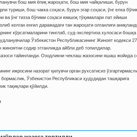
рланувчи бош мия ёпиқ жароҳати, бош мия чайқалиши, бурун
рли туриши, бош чакка соҳаси, бурун эгар соҳаси, ўнг елка бўғи
они ва ўнг тизза бўғими соҳаси юмшоқ тўқималари лат ейиши
 олиб келган енгил даражадаги тан жароҳати олганлиги аниқланд
арнинг кўрсатмаларини тинглаб, суд-экспертиза хулосаси бошқа
Судланувчилар Ўзбекистон Республикасининг Жиноят кодекси 27
н жиноятни содир этганликда айбли деб топилдилар.
 жазоси тайинланди. Озодликни чеклаш жазосини яшаш жойида с
мнинг ижросини назорат қилувчи орган рухсатисиз ўзгартирмасли
а бормаслик, Ўзбекистон Республикаси ҳудудидан ташқарига
ик тақиқлари қўйилди.
и
мзўрлар жазога тортилди