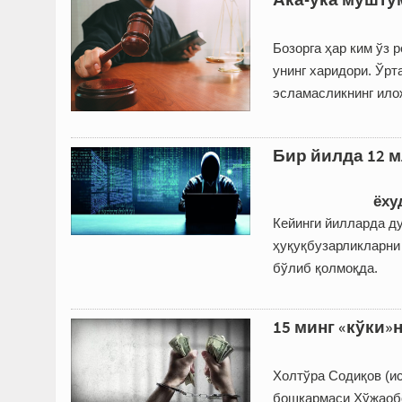
Бозорга ҳар ким ўз 
унинг харидори. Ўрт
эсламасликнинг ило
Бир йилда 12 м
ёху
Кейинги йилларда д
ҳуқуқбузарликларни
бўлиб қолмоқда.
15 минг «кўки»н
Холтўра Содиқов (и
бошқармаси Хўжаобо