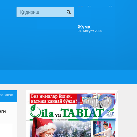
Жума
07-Август 2026
52
ва жазо
аги