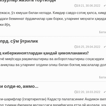
🕔19:21, 30.06.2022
✔
режаси, ўз юмуши билан келади. Кимдир савдо-сотиқ қилса, ким
адаги беминнат ёрдамчилар ҳам борки, уларнинг меҳнати ҳақида
жи йўқ.
Бата
лрд. сўм ўғрилик
🕔16:25, 29.04.2022
✔
д кибержиноятлардан қандай ҳимояланамиз?
унё миқёсида рақамлаштириш ва ахборотлаштириш соҳасидаги
 аниқлаш ва уларнинг олдини олиш билан боғлиқ масалалар до
Бата
и олди-ю, аммо...
🕔22:20, 18.03.2022
✔
см-шарифлар ўзгартирилган) Кадастр палатасининг Андижон ви
д тумани филиали мутахссиси вазифасида етти ой ишлади, хо