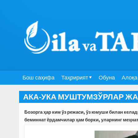
Бош саҳифа
Таҳририят
Обуна
Алоқа
АКА-УКА МУШТУМЗЎРЛАР ЖА
Бозорга ҳар ким ўз режаси, ўз юмуши билан келад
беминнат ёрдамчилар ҳам борки, уларнинг меҳна