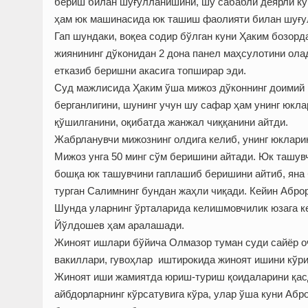
бериш билан шуғулланишини, шу сабабли деярли кун
ҳам юк машинасида юк ташиш фаолияти билан шуғу
Гап шундаки, воқеа содир бўлган куни Ҳаким бозорд
жиянининг дўконидан 2 дона панел маҳсулотини олад
етказиб беришни акасига топширар эди.
Суд мажлисида Ҳаким ўша мижоз дўконнинг доимий 
берганлигини, шунинг учун шу сафар ҳам унинг юкл
қўшилганини, оқибатда жанжал чиққанини айтди.
Жабрланувчи мижознинг олдига келиб, унинг юклари
Мижоз унга 50 минг сўм беришини айтади. Юк ташувч
бошқа юк ташувчини гаплашиб беришини айтиб, яна 
турган Салимнинг бундан жаҳли чиқади. Кейин Аброр
Шунда уларнинг ўрталарида келишмовчилик юзага к
Йўлдошев ҳам аралашади.
Жиноят ишлари бўйича Олмазор туман суди сайёр оч
вакиллари, гувоҳлар иштирокида жиноят ишини кўри
Жиноят иши жамиятда юриш-туриш қоидаларини қас
айбдорларнинг кўрсатувига кўра, улар ўша куни Абр