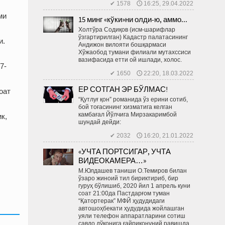
✔ 1578 🕔 16:25, 29.04.2022
ми
15 минг «кўки»ни олди-ю, аммо...
Холтўра Содиқов (исм-шарифлар
ўзгартирилган) Кадастр палатасининг
и.
Андижон вилояти бошқармаси
Хўжаобод тумани филиали мутахссиси
вазифасида етти ой ишлади, холос.
7-
✔ 1650 🕔 22:20, 18.03.2022
ЕР СОТГАН ЭР БЎЛМАС!
оат
“Қутлуғ қон” романида ўз ерини сотиб,
бой тоғасининг хизматига келган
камбағал Йўлчига Мирзакаримбой
к,
шундай дейди:
✔ 2032 🕔 16:20, 21.01.2022
«УЧТА ПОРТСИГАР, УЧТА
ВИДЕОКАМЕРА…»
М.Юлдашев таниши О.Темиров билан
ўзаро жиноий тил бириктириб, бир
гуруҳ бўлишиб, 2020 йил 1 апрель куни
соат 21:00да Пастдарғом туман
“Қатортерак” МФЙ ҳудудидаги
автошоҳбекати ҳудудида жойлашган
уяли телефон аппаратларини сотиш
савдо дўконига ғайриқонуний равишда