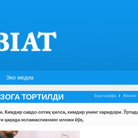
Эко медиа
ЗОГА ТОРТИЛДИ

Бош саҳифа
Жиноят 
и. Кимдир савдо-сотиқ қилса, кимдир унинг харидори. Ўртад
ти ҳақида эсламасликнинг иложи йўқ.