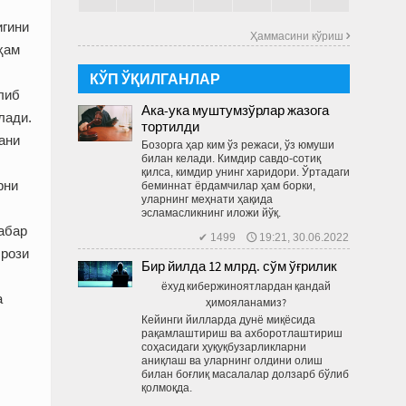
игини
Ҳаммасини кўриш 
ҳам
КЎП ЎҚИЛГАНЛАР
либ
Ака-ука муштумзўрлар жазога
лади.
тортилди
ани
Бозорга ҳар ким ўз режаси, ўз юмуши
билан келади. Кимдир савдо-сотиқ
қилса, кимдир унинг харидори. Ўртадаги
рни
беминнат ёрдамчилар ҳам борки,
уларнинг меҳнати ҳақида
эсламасликнинг иложи йўқ.
абар
✔ 1499 🕔 19:21, 30.06.2022
 рози
Бир йилда 12 млрд. сўм ўғрилик
ёхуд кибержиноятлардан қандай
а
ҳимояланамиз?
Кейинги йилларда дунё миқёсида
рақамлаштириш ва ахборотлаштириш
соҳасидаги ҳуқуқбузарликларни
аниқлаш ва уларнинг олдини олиш
билан боғлиқ масалалар долзарб бўлиб
қолмоқда.