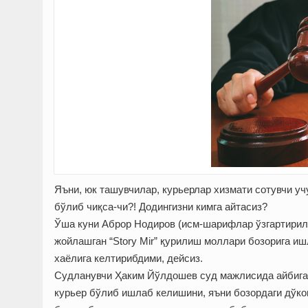
Яъни, юк ташувчилар, курьерлар хизмати сотувчи учу
бўлиб чиқса-чи?! Додингизни кимга айтасиз?
Ўша куни Аброр Нодиров (исм-шарифлар ўзгартирил
жойлашган “Story Mir” қурилиш моллари бозорига и
хаёлига келтирибдими, дейсиз.
Судланувчи Ҳаким Йўлдошев суд мажлисида айбига т
курьер бўлиб ишлаб келишини, яъни бозордаги дўк