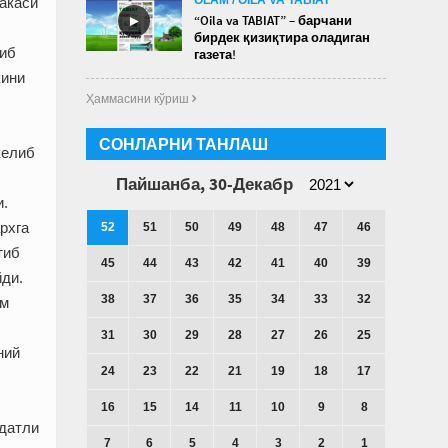
акаси
►
“Oila va TABIAT” – барчани
бирдек қизиқтира оладиган
либ
газета!
кини
Ҳаммасини кўриш 
СОНЛАРНИ ТАНЛАШ
келиб
Пайшанба, 30-Декабр
и.
рхга
52
51
50
49
48
47
46
тиб
45
44
43
42
41
40
39
йди.
38
37
36
35
34
33
32
им
31
30
29
28
27
26
25
ний
24
23
22
21
19
18
17
16
15
14
11
10
9
8
ддатли
7
6
5
4
3
2
1