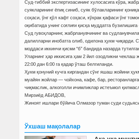
Суд-тиббий экспертизасининг хулосасига кўра, жаб
суякларининг ёпиқ синиб, суяк бўлакларининг қониқа
соҳаси, ўнг қўл кафт соҳаси, кўкрак қафаси ўнг том
оқибатида унинг соғлиғи қисқа муддатга бузилишига
Суд гувоҳларнинг, жабрланувчининг ва судланувчил
далилларни инобатга олиб, одилона ҳукм чиқарди. 
моддаси иккинчи қисми “б” бандида назарда тутилга
Уларнинг ҳар иккисига ҳам 2 йил озодликни чеклаш
22:00 дан 6:00 га қадар ўташ белгиланди.
Ҳукм қонуний кучга киргандан сўнг яшаш жойини ҳук
муайян жойлар — чойхона, кафе, бар, ресторанларг
чиқмаслик, алкоголли ичимликлар истеъмол қилмасл
Мирзиёд АБИДОВ,
Жиноят ишлари бўйича Олмазор туман суди судьяс
Ўхшаш мақолалар
Ака-ука мушту