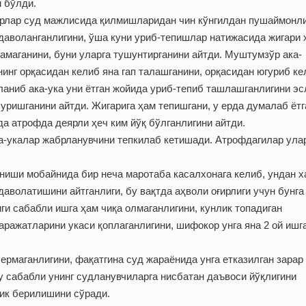
 бўлди.
орлар суд мажлисида қилмишларидан чин кўнгилдан пушаймонл
даволанганлигини, ўша куни уриб-тепишлар натижасида жигари 
амаганини, буни уларга тушунтирганини айтди. Муштумзўр ака-
инг орқасидан келиб яна гап талашганини, орқасидан югуриб ке
аланиб ака-ука уни ётган жойида уриб-тепиб ташлашганлигини эс
ришганини айтди. Жигарига ҳам тепишгани, у ерда думалаб ётг
да атрофда деярли ҳеч ким йўқ бўлганлигини айтди.
а-укалар жабрланувчини тепкилаб кетишади. Атрофдагилар ула
иши мобайнида бир неча маротаба касалхонага келиб, ундан х
даволатишини айтганлиги, бу вақтда аҳволи оғирлиги учун бунга
ги сабабли ишга ҳам чиқа олмаганлигини, кунлик топадиган
ражатларини укаси қоплаганлигини, шифокор унга яна 2 ой ишг
ермаганлигини, фақатгина суд жараёнида унга етказилган зарар
у сабабли унинг судланувчиларга нисбатан даъвоси йўқлигини
ик берилишини сўради.