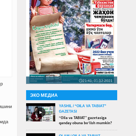
21:41, 31.12.2021
🕔
ўр
ЭКО МЕДИА
YASHIL / “OILA VA TABIAT”
ришини
GAZETASI
►
“Oila va TABIAT” gazetasiga
рида
qanday obuna bo‘lish mumkin?
OLAM / OILA VA TABIAT