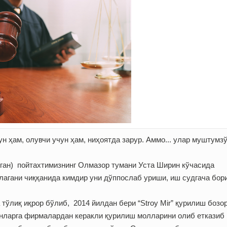
н ҳам, олувчи учун ҳам, ниҳоятда зарур. Аммо... улар муштумз
ган) пойтахтимизнинг Олмазор тумани Уста Ширин кўчасида
шлагани чиққанида кимдир уни дўппослаб уриши, иш судгача бо
ўлиқ иқрор бўлиб, 2014 йилдан бери “Stroy Mir” қурилиш бозо
онларга фирмалардан керакли қурилиш молларини олиб етказиб