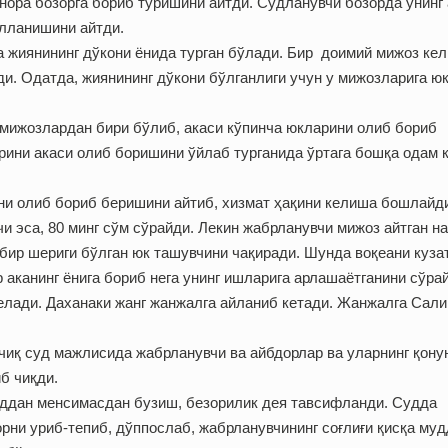
ора бозорга бориб туришини айтди. Судланувчи бозорда унинг 
лланишини айтди.
а жиянининг дўкони ёнида турган бўлади. Бир доимий мижоз ке
и. Одатда, жиянининг дўкони бўлганлиги учун у мижозларига ю
мижозлардан бири бўлиб, акаси кўпинча юкларини олиб бориб
арини акаси олиб боришини ўйлаб турганида ўртага бошқа одам 
ни олиб бориб беришини айтиб, хизмат ҳақини келиша бошлайд
и эса, 80 минг сўм сўрайди. Лекин жабрланувчи мижоз айтган на
бир шериги бўлган юк ташувчини чақиради. Шунда воқеани куза
 аканинг ёнига бориб нега унинг ишларига арлашаётганини сўра
елади. Даханаки жанг жанжалга айланиб кетади. Жанжалга Сал
иқ суд мажлисида жабрланувчи ва айбдорлар ва уларнинг қону
б чиқди.
ддан менсимасдан бузиш, безорилик дея тавсифланди. Судда
орни уриб-тепиб, дўппослаб, жабрланувчининг соғлиғи қисқа му