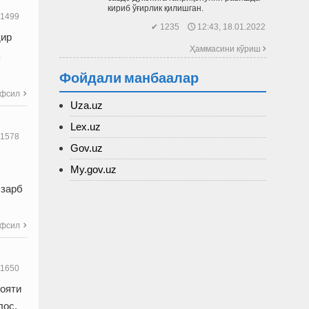
кириб ўғирлик қилишган.
1499
✔ 1235 🕔 12:43, 18.01.2022
дир
Ҳаммасини кўриш 
Фойдали манбаалар
фсил

Uza.uz
Lex.uz
1578
Gov.uz
My.gov.uz
лзарб
фсил

1650
лояти
лос.