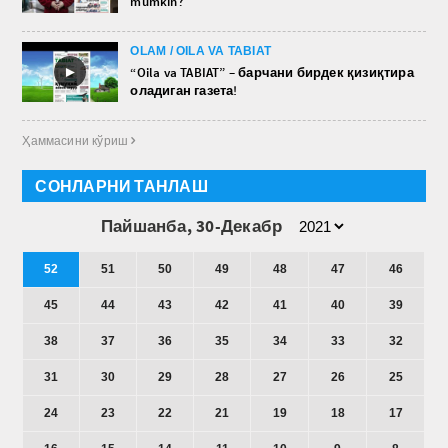
mumkin?
OLAM / OILA VA TABIAT
►
“Oila va TABIAT” – барчани бирдек қизиқтира
оладиган газета!
Ҳаммасини кўриш 
СОНЛАРНИ ТАНЛАШ
Пайшанба, 30-Декабр
52
51
50
49
48
47
46
45
44
43
42
41
40
39
38
37
36
35
34
33
32
31
30
29
28
27
26
25
24
23
22
21
19
18
17