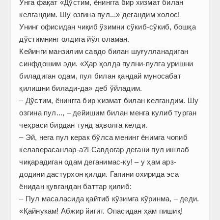
Унга фақат «Дўстим, ёнингга бир хизмат билан
келгандим. Шу озгина пул...» дегандим холос!
Унинг офисидан чиқиб ўзимни сўкиб-сўкиб, бошқа
дўстимнинг олдига йўл оламан.
Кейинги манзилим савдо билан шуғулланадиган
синф­дошим эди. «Ҳар ҳолда пулни-пулга уришни
биладиган одам, пул билан қандай муносабат
қилишни билади-да» деб ўйладим.
– Дўстим, ёнингга бир хизмат билан келгандим. Шу
озгина пул..., – дейишим билан менга кулиб турган
чеҳраси бирдан тунд аҳволга келди.
– Эй, нега пул керак бўлса менинг ёнимга чопиб
келаверасанлар-а?! Савдогар дегани пул ишлаб
чиқарадиган одам деганимас-ку! – у ҳам арз-
додини дастурхон қилди. Гапини охирида эса
ёнидан қувгандан баттар қилиб:
– Пул масаласида қайтиб кўзимга кўринма, – деди.
«Қайнукам! Абжир йигит. Опасидан ҳам пишиқ!