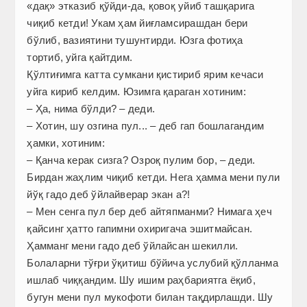
«дақ» этказиб қўйди-да, қовоқ уйиб ташқарига
чиқиб кетди! Укам ҳам йиғламсирашдан бери
бўлиб, вазиятини тушунтирди. Юзга фотиҳа
тортиб, уйга қайтдим.
Қўлтиғимга катта сумкани қистириб ярим кечаси
уйга кириб келдим. Юзимга қараган хотиним:
– Ҳа, нима бўлди? – деди.
– Хотин, шу озгина пул... – деб гап бошлагандим
ҳамки, хотиним:
– Қанча керак сизга? Озроқ пулим бор, – деди.
Бирдан жаҳлим чиқиб кетди. Нега ҳамма мени пули
йўқ гадо деб ўйлайверар экан а?!
– Мен сенга пул бер деб айтяпманми? Нимага ҳеч
қайсинг ҳатто гапимни охиригача эшитмайсан.
Ҳамманг мени гадо деб ўйлайсан шекилли.
Болаларни тўғри ўқитиш бўйича услубий қўлланма
ишлаб чиққандим. Шу ишим раҳбариятга ёқиб,
бугун мени пул мукофоти билан тақдирлашди. Шу