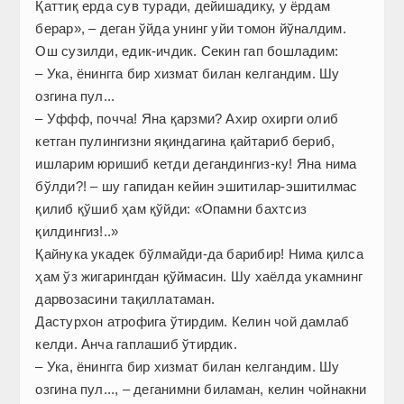
Қаттиқ ерда сув туради, дейишадику, у ёрдам
берар», – деган ўйда унинг уйи томон йўналдим.
Ош сузилди, едик-ичдик. Секин гап бошладим:
– Ука, ёнингга бир хизмат билан келгандим. Шу
озгина пул...
– Уффф, почча! Яна қарзми? Ахир охирги олиб
кетган пулингизни яқиндагина қайтариб бериб,
ишларим юришиб кетди дегандингиз-ку! Яна нима
бўлди?! – шу гапидан кейин эшитилар-эшитилмас
қилиб қўшиб ҳам қўйди: «Опамни бахтсиз
қилдингиз!..»
Қайнука укадек бўлмайди-да барибир! Нима қилса
ҳам ўз жигарингдан қўймасин. Шу хаёлда укамнинг
дарвозасини тақиллатаман.
Дастурхон атрофига ўтирдим. Келин чой дамлаб
келди. Анча гаплашиб ўтирдик.
– Ука, ёнингга бир хизмат билан келгандим. Шу
озгина пул..., – деганимни биламан, келин чойнакни