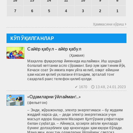
16
15
14
11
10
9
8
7
6
5
4
3
2
1
Ҳаммасини кўриш 
КЎП ЎҚИЛГАНЛАР
Сайёр қабул – айёр қабул
(Ҳажвия)
Маҳалла фуқаролар йиғинида ишлайман. Иш шундай
болалаб кетганки асло сўраманг. Бир зум ҳам тиним йўқ.
Кечаси соат ўн иккига яқин уйга келиб, овқат ейишни
ҳам насия қилиб ухлагани ётгандим, эрталаб тонг
саҳарлаб раис телефон қилиб қолди.
✔ 1670 🕔 13:48, 24.01.2023
«Одамларни ўйлайман!..»
(фельетон)
– Энди, жўражонлар, электр энергетикаси – бу жудаям
жиддий нарса-да, – деди электр энергетикаси учун
масъул идора бошлиғи Мазарип Қултўраев улфатлари
билан суҳбатда. – Айниқса, ҳозирги аёзли кунларда
бунинг долзарблиги ҳар қачонгидан ҳам юқори бўлади.
Мана мен, куну тун одамларни ўйлайман: светсиз