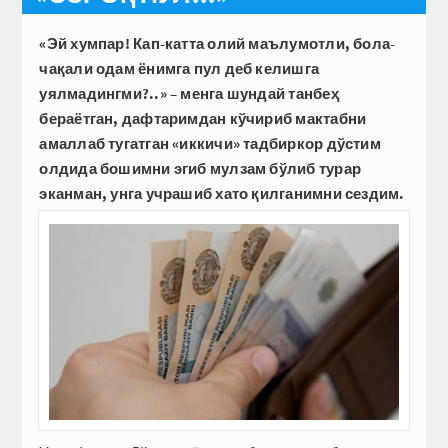
«Эй хумпар! Кап-катта олий маълумотли, бола-
чақали одам ёнимга пул деб келишга
уялмадингми?..» – менга шундай танбеҳ
бераётган, дафтаримдан кўчириб мактабни
амаллаб тугатган «иккичи» тадбиркор дўстим
олдида бошимни эгиб мулзам бўлиб турар
эканман, унга учрашиб хато қилганимни сездим.