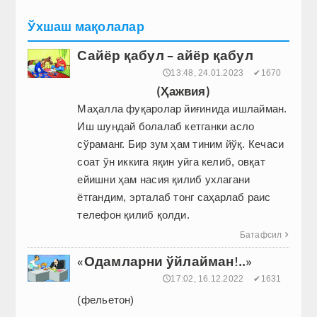
Ўхшаш мақолалар
Сайёр қабул – айёр қабул
🕔13:48, 24.01.2023
✔1670
(Ҳажвия)
Маҳалла фуқаролар йиғинида ишлайман.
Иш шундай болалаб кетганки асло
сўраманг. Бир зум ҳам тиним йўқ. Кечаси
соат ўн иккига яқин уйга келиб, овқат
ейишни ҳам насия қилиб ухлагани
ётгандим, эрталаб тонг саҳарлаб раис
телефон қилиб қолди.
Батафсил

«Одамларни ўйлайман!..»
🕔17:02, 16.12.2022
✔1631
(фельетон)