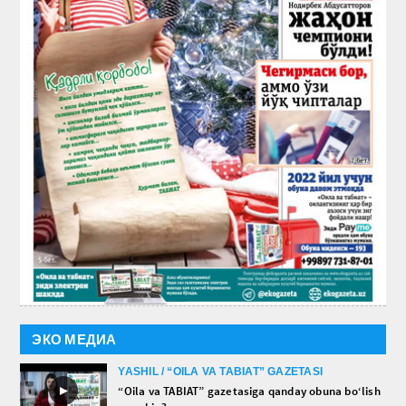
ЭКО МЕДИА
YASHIL / “OILA VA TABIAT” GAZETASI
►
“Oila va TABIAT” gazetasiga qanday obuna bo‘lish