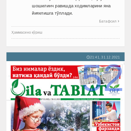
шошилинч равишда ходимларини яна
йиғилишга тўплади.
Батафсил

Ҳаммасино кўриш
21:41, 31.12.2021
🕔
52