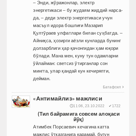
– Энди, жўражонлар, электр
энергетикаси – бу жудаям жиддий нарса-
да, – деди электр энергетикаси учун
масъул идора бошлиғи Мазарип
Қултўраев улфатлари билан суҳбатда. –
Айниқса, ҳозирги аёзли кунларда бунинг
долзарблиги ҳар қачонгидан ҳам юқори
бўлади. Мана мен, куну тун одамларни
ўйлайман: светсиз ўтирганлар сон
мингта, улар қандай кун кечиряпти,
дейман.
Батафсил

«Антимайлиз» мажлиси
🕔11:06, 23.10.2022
✔1722
(Тил байрамига совсем алоқаси
йўқ)
Атимбек Порсаевич кечагина катта
мажлис ўтказганига қарамай, бугун