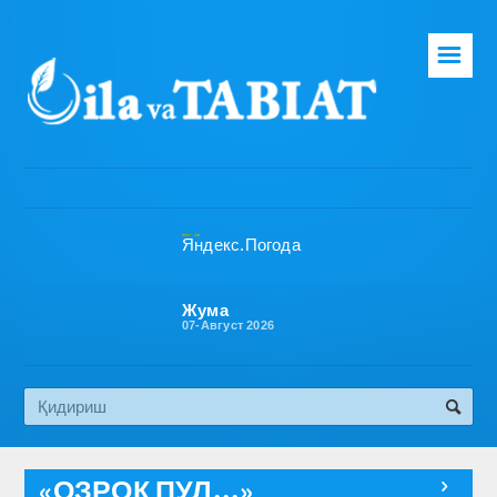
☰
Бош саҳифа
Таҳририят
Газета ҳақида
Раҳбарият
Бўлимлар
Жума
07-Август 2026
Обуна
Алоқа
Эко медиа
«ОЗРОҚ ПУЛ...»
