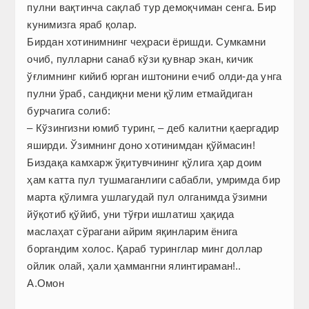
пулни вақтинча сақлаб тур демоқчиман сенга. Бир
кунимизга яраб қолар.
Бирдан хотинимнинг чеҳраси ёришди. Сумкамни
очиб, пулларни санаб кўзи қувнар экан, кичик
ўғлимнинг кийиб юрган иштонини ечиб олди-да унга
пулни ўраб, сандиқни мени қўлим етмайдиган
бурчагига солиб:
– Кўзингизни юмиб туринг, – деб калитни қаергадир
яширди. Ўзимнинг доно хотинимдан қўймасин!
Биздақа камхарж ўқитувчининг қўлига ҳар доим
ҳам катта пул тушмаганлиги сабабли, умримда бир
марта қўлимга ушлагудай пул олганимда ўзимни
йўқотиб қў­йиб, уни тўғри ишлатиш ҳақида
маслаҳат сўрагани айрим яқинларим ёнига
боргандим холос. Қараб туринглар минг доллар
ойлик олай, ҳали ҳаммангни ялинтираман!..
А.Омон