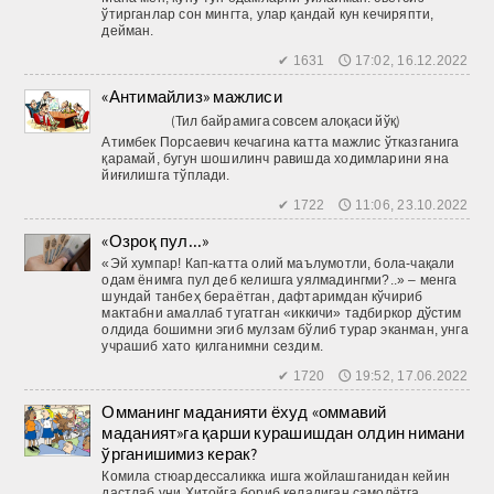
ўтирганлар сон мингта, улар қандай кун кечиряпти,
дейман.
✔ 1631 🕔 17:02, 16.12.2022
«Антимайлиз» мажлиси
(Тил байрамига совсем алоқаси йўқ)
Атимбек Порсаевич кечагина катта мажлис ўтказганига
қарамай, бугун шошилинч равишда ходимларини яна
йиғилишга тўплади.
✔ 1722 🕔 11:06, 23.10.2022
«Озроқ пул...»
«Эй хумпар! Кап-катта олий маълумотли, бола-чақали
одам ёнимга пул деб келишга уялмадингми?..» – менга
шундай танбеҳ бераётган, дафтаримдан кўчириб
мактабни амаллаб тугатган «иккичи» тадбиркор дўстим
олдида бошимни эгиб мулзам бўлиб турар эканман, унга
учрашиб хато қилганимни сездим.
✔ 1720 🕔 19:52, 17.06.2022
Омманинг маданияти ёхуд «оммавий
маданият»га қарши курашишдан олдин нимани
ўрганишимиз керак?
Комила стюардессаликка ишга жойлашганидан кейин
дастлаб уни Хитойга бориб келадиган самолётга