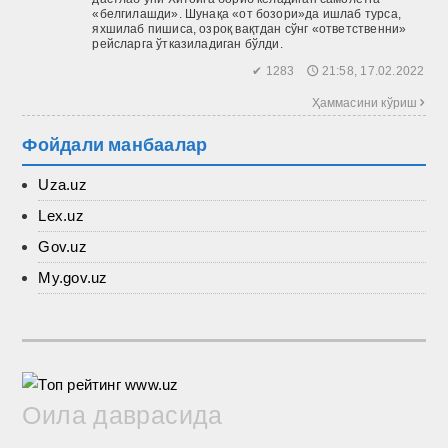
«белгилашди». Шунақа «от бозори»да ишлаб турса,
яхшилаб пишиса, озроқ вақтдан сўнг «ответственни»
рейсларга ўтказиладиган бўлди.
✔ 1283 🕔 21:58, 17.02.2022
Ҳаммасини кўриш 
Фойдали манбаалар
Uza.uz
Lex.uz
Gov.uz
My.gov.uz
Оила даврасида