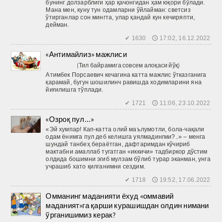
бунинг долзарблиги ҳар қачонгидан ҳам юқори бўлади.
Мана мен, куну тун одамларни ўйлайман: светсиз
ўтирганлар сон мингта, улар қандай кун кечиряпти,
дейман.
✔ 1630 🕔 17:02, 16.12.2022
«Антимайлиз» мажлиси
(Тил байрамига совсем алоқаси йўқ)
Атимбек Порсаевич кечагина катта мажлис ўтказганига
қарамай, бугун шошилинч равишда ходимларини яна
йиғилишга тўплади.
✔ 1721 🕔 11:06, 23.10.2022
«Озроқ пул...»
«Эй хумпар! Кап-катта олий маълумотли, бола-чақали
одам ёнимга пул деб келишга уялмадингми?..» – менга
шундай танбеҳ бераётган, дафтаримдан кўчириб
мактабни амаллаб тугатган «иккичи» тадбиркор дўстим
олдида бошимни эгиб мулзам бўлиб турар эканман, унга
учрашиб хато қилганимни сездим.
✔ 1718 🕔 19:52, 17.06.2022
Омманинг маданияти ёхуд «оммавий
маданият»га қарши курашишдан олдин нимани
ўрганишимиз керак?