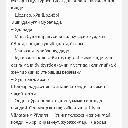
Мазарип Қултўраев тўсатдан баланд овозда хитоб
қилди:
– Шодиёр, ҳўв Шодиёр!
Эшикдан ўғли мўралади.
– Ҳа, дада.
– Мана бунинг градусини сал кўтариб қўй, кеч
бўлди, салқин тушиб қолди, болам.
– Ўзи яхши турибди-ку, дада.
– Кўтар дегандан кейин кўтар-да! Нима, энди мен
сенга мана бу футболкамнинг устидан олимпийка ё
жемпир кийиб ўтиришим керакми?
– Хўп, дада, ҳозир.
Шодиёр дадасининг айтганини қилди ва секин
чиқиб кетди.
– Энди, жўражонлар, аҳвол, умуман олганда,
шундай. Одамлар қаттиқ қийналяпти. Шуни
ўйлаганим ўйлаган. – Унинг телефони жиринг­лаб
қолди. – Узр, бир минут, жўражонлар... Лаббай!