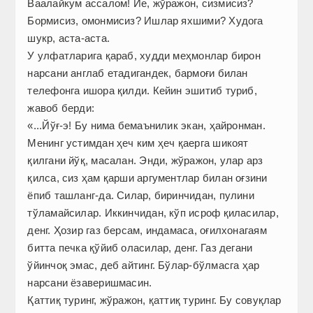
Ваалайкум ассалом! Ие, жўражон, сизмисиз?
Бормисиз, омонмисиз? Ишлар яхшими? Худога
шукр, аста-аста.
У улфатларига қараб, худди меҳмонлар бирон
нарсани англаб етадигандек, бармоғи билан
телефонга ишора қилди. Кейин эшитиб туриб,
жавоб берди:
«...Йўғ-э! Бу нима бемаънилик экан, ҳайронман.
Менинг устимдан ҳеч ким ҳеч қаерга шикоят
қилгани йўқ, масалан. Энди, жўражон, улар арз
қилса, сиз ҳам қарши аргументлар билан оғзини
ёпиб ташланг-да. Силар, биринчидан, пулини
тўламайсилар. Иккинчидан, кўп исроф қиласилар,
денг. Ҳозир газ берсам, индамаса, оғилхонагаям
битта печка қўйиб оласилар, денг. Газ дегани
ўйинчоқ эмас, деб айтинг. Бўлар-бўлмасга ҳар
нарсани ёзаверишмасин.
Қаттиқ туринг, жўражон, қаттиқ туринг. Бу совуқлар