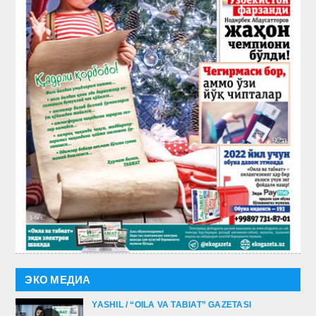
ЭКО МЕДИА
YASHIL / “OILA VA TABIAT” GAZETASI