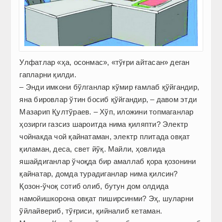
Улфатлар «ҳа, осонмас», «тўғри айтасан» деган
гапларни қилди.
– Энди имкони бўлганлар кўмир ғамлаб қўйгандир,
яна бировлар ўтин босиб қўйгандир, – давом этди
Мазарип Қултўраев. – Хўп, иложини топмаганлар
ҳозирги газсиз шароитда нима қиляпти? Электр
чойнакда чой қайнатаман, электр плитада овқат
қиламан, деса, свет йўқ. Майли, ҳовлида
яшайдиганлар ўчоқда бир амаллаб қора қозонини
қайнатар, домда турадиганлар нима қилсин?
Қозон-ўчоқ сотиб олиб, бутун дом олдида
намойишкорона овқат пиширсинми? Эҳ, шуларни
ўйлайвериб, тўғриси, қийналиб кетаман.