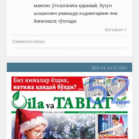
мажлис ўтказганига қарамай, бугун
шошилинч равишда ходимларини яна
йиғилишга тўплади.
Батафсил

Ҳаммасино кўриш
21:41, 31.12.2021
🕔
52