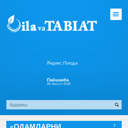
☰
Бош саҳифа
Таҳририят
Газета ҳақида
Раҳбарият
Бўлимлар
Пайшанба
06-Август 2026
Обуна
Алоқа
Эко медиа
«ОДАМЛАРНИ
