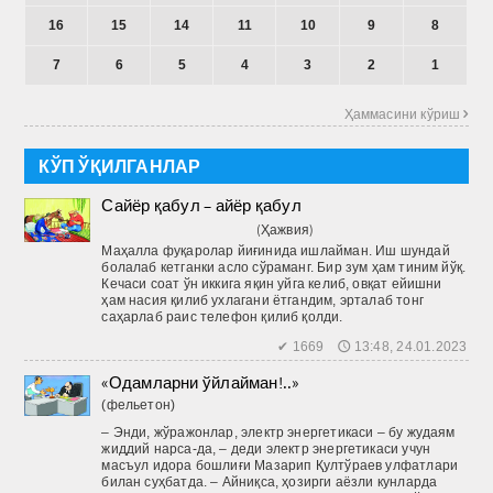
16
15
14
11
10
9
8
7
6
5
4
3
2
1
Ҳаммасини кўриш 
КЎП ЎҚИЛГАНЛАР
Сайёр қабул – айёр қабул
(Ҳажвия)
Маҳалла фуқаролар йиғинида ишлайман. Иш шундай
болалаб кетганки асло сўраманг. Бир зум ҳам тиним йўқ.
Кечаси соат ўн иккига яқин уйга келиб, овқат ейишни
ҳам насия қилиб ухлагани ётгандим, эрталаб тонг
саҳарлаб раис телефон қилиб қолди.
✔ 1669 🕔 13:48, 24.01.2023
«Одамларни ўйлайман!..»
(фельетон)
– Энди, жўражонлар, электр энергетикаси – бу жудаям
жиддий нарса-да, – деди электр энергетикаси учун
масъул идора бошлиғи Мазарип Қултўраев улфатлари
билан суҳбатда. – Айниқса, ҳозирги аёзли кунларда