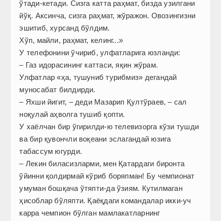
ўтади-кетади. Сизга катта раҳмат, бизда узилгани
йўқ. Аксинча, сизга раҳмат, жўражон. Овозингизни
эшитиб, хурсанд бўлдим.
Хўп, майли, раҳмат, келинг...»
У телефонини ўчириб, улфатларига юзланди:
– Газ идорасининг каттаси, яқин жўрам.
Улфатлар «ҳа, тушуниб турибмиз» дегандай
муносабат билдирди.
– Яхши йигит, – деди Мазарип Қултўраев, – сал
ноқулай аҳволга тушиб қопти.
У хаёлчан бир ўгирилди-ю телевизорга кўзи тушди
ва бир қувончли воқеани эслагандай юзига
табассум югурди.
– Лекин биласизларми, мен Қатардаги биронта
ўйинни қолдирмай кўриб боряпман! Бу чемпионат
умуман бошқача ўтяпти-да ўзиям. Кутилмаган
ҳисоблар бўляпти. Қаёқдаги командалар икки-уч
карра чемпион бўлган мамлакатларнинг