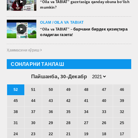
►
“Oila va TABIAT” gazetasiga qanday obuna bo‘lish
mumkin?
OLAM / OILA VA TABIAT
►
“Oila va TABIAT” – барчани бирдек қизиқтира
оладиган газета!
Ҳаммасини кўриш 
СОНЛАРНИ ТАНЛАШ
Пайшанба, 30-Декабр
52
51
50
49
48
47
46
45
44
43
42
41
40
39
38
37
36
35
34
33
32
31
30
29
28
27
26
25
24
23
22
21
19
18
17