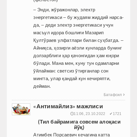
– Энди, жўражонлар, электр
энергетикаси – бу жудаям жиддий нарса-
да, – деди электр энергетикаси учун
масъул идора бошлиғи Мазарип
Қултўраев улфатлари билан суҳбатда. –
Айниқса, ҳозирги аёзли кунларда бунинг
долзарблиги ҳар қачонгидан ҳам юқори
бўлади. Мана мен, куну тун одамларни
ўйлайман: светсиз ўтирганлар сон
мингта, улар қандай кун кечиряпти,
дейман.
Батафсил

«Антимайлиз» мажлиси
🕔11:06, 23.10.2022
✔1721
(Тил байрамига совсем алоқаси
йўқ)
Атимбек Порсаевич кечагина катта