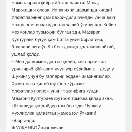
жамоаларини қийратиб ташлаяпти. Мана,
Марокашни олсак, Испания­ни шарманда қилди!
Улфатларнинг ҳам баҳри-дили очилди. Анча вақт
жаҳон чемпионатидан гаплашиб ўтиришди. Кейин
меҳмонлар турмоқчи бўлган эди, Мазарип
Қултўраев бугун ҳам битта ўйин борлигини,
бошланишига ўн-ўн беш дақиқа қолганини айтиб,
ушлаб қолди.
– Мен дардимни достон қилиб, сизларни сал
уринтириб қўйганим учун узр сўрайман, – деди у. –
Шунинг учун бу гапларни эсдан чиқарингизлар.
Ҳозир маза қилиб футбол кўрамиз.
Улфатлар ноилож унинг таклифига кўнди.
Мазарип Қултўраев футбол томоша қилар экан,
кўзларида қандайдир ғам бор эди. Чунки у
мухлислик қилаётган жамоа гол ўтказиб
юборганди.
ЖУЛҚУНБОЙнинг жияни