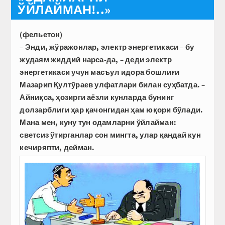
ЎЙЛАЙМАН!..»
(фельетон)
– Энди, жўражонлар, электр энергетикаси – бу
жудаям жиддий нарса-да, – деди электр
энергетикаси учун масъул идора бошлиғи
Мазарип Қултўраев улфатлари билан суҳбатда. –
Айниқса, ҳозирги аёзли кунларда бунинг
долзарблиги ҳар қачонгидан ҳам юқори бўлади.
Мана мен, куну тун одамларни ўйлайман:
светсиз ўтирганлар сон мингта, улар қандай кун
кечиряпти, дейман.