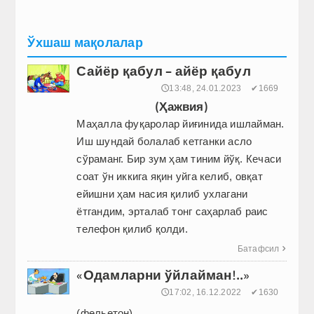
Ўхшаш мақолалар
Сайёр қабул – айёр қабул
🕔13:48, 24.01.2023
✔1669
(Ҳажвия)
Маҳалла фуқаролар йиғинида ишлайман.
Иш шундай болалаб кетганки асло
сўраманг. Бир зум ҳам тиним йўқ. Кечаси
соат ўн иккига яқин уйга келиб, овқат
ейишни ҳам насия қилиб ухлагани
ётгандим, эрталаб тонг саҳарлаб раис
телефон қилиб қолди.
Батафсил

«Одамларни ўйлайман!..»
🕔17:02, 16.12.2022
✔1630
(фельетон)