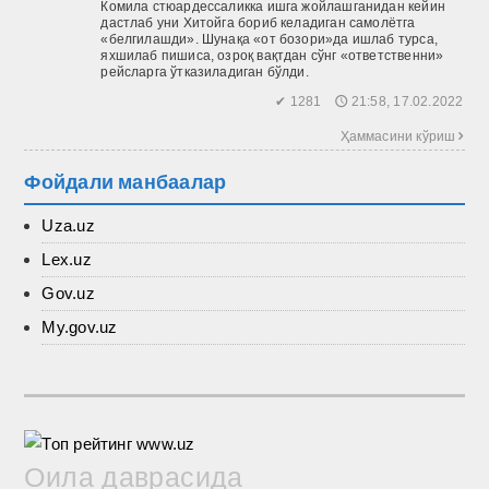
Комила стюардессаликка ишга жойлашганидан кейин
дастлаб уни Хитойга бориб келадиган самолётга
«белгилашди». Шунақа «от бозори»да ишлаб турса,
яхшилаб пишиса, озроқ вақтдан сўнг «ответственни»
рейсларга ўтказиладиган бўлди.
✔ 1281 🕔 21:58, 17.02.2022
Ҳаммасини кўриш 
Фойдали манбаалар
Uza.uz
Lex.uz
Gov.uz
My.gov.uz
Оила даврасида