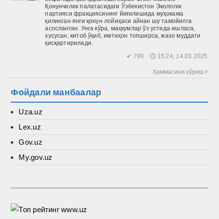
Қонунчилик палатасидаги Ўзбекистон Экологик
партияси фракциясининг йиғилишида муҳокама
қилинган янги қонун лойиҳаси айнан шу тамойилга
асосланган. Унга кўра, маҳкумлар ўз устида ишласа,
хусусан, китоб ўқиб, имтиҳон топширса, жазо муддати
қисқартирилади.
✔ 799 🕔 15:24, 14.03.2025
Ҳаммасини кўриш 
Фойдали манбаалар
Uza.uz
Lex.uz
Gov.uz
My.gov.uz