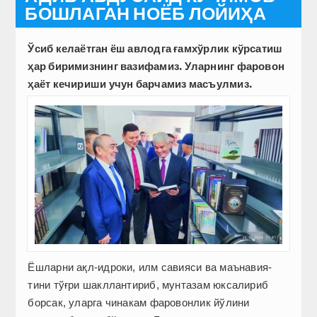
БОШЛАГАН НОЁБ ЛОЙИҲА
Ўсиб келаётган ёш авлодга ғамхўрлик кўрсатиш
ҳар биримизнинг вазифамиз. Уларнинг фаровон
ҳаёт кечириши учун барчамиз масъулмиз.
Ёшларни ақл-­идроки, илм савияси ва маънавия­
тини тўғри шакллантириб, мунтазам юксалириб
борсак, уларга чинакам фаровонлик йўлини