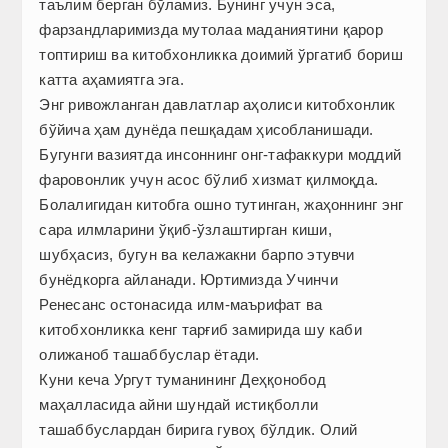
таълим берган бўламиз. Бунинг учун эса,
фарзандларимизда мутолаа маданиятини қарор
топтириш ва китобхонликка доимий ўргатиб бориш
катта аҳамиятга эга.
Энг ривожланган давлатлар аҳолиси китобхонлик
бўйича ҳам дунёда пешқадам ҳисобланишади.
Бугунги вазиятда инсоннинг онг-тафаккури моддий
фаровонлик учун асос бўлиб хизмат қилмоқда.
Болалигидан китобга ошно тутинган, жаҳоннинг энг
сара илмларини ўқиб-ўзлаштирган киши,
шубҳасиз, бугун ва келажакни барпо этувчи
бунёдкорга айланади. Юртимизда Учинчи
Ренесанс остонасида илм-маърифат ва
китобхонликка кенг тарғиб замирида шу каби
олижаноб ташаббуслар ётади.
Куни кеча Ургут туманининг Деҳқонобод
маҳалласида айни шундай истиқболли
ташаббуслардан бирига гувоҳ бўлдик. Олий