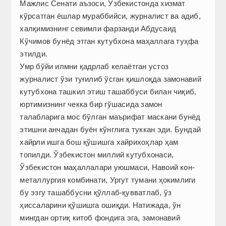
Мажлис Сенати аъзоси, Ўзбекистонда хизмат
кўрсатган ёшлар мураббийси, журналист ва адиб,
халқимизнинг севимли фарзанди Абдусаид
Кўчимов бунёд этган кутубхона маҳаллага туҳфа
этилди.
Умр бўйи илмни қадрлаб келаётган устоз
журналист ўзи туғилиб ўсган қишлоқда замонавий
кутубхона ташкил этиш ташаббуси билан чиқиб,
юртимизнинг чекка бир гўшасида замон
талабларига мос бўлган маърифат маскани бунёд
этишни анчадан буён кўнглига туккан эди. Бундай
хайрли ишга бош қўшишга хайрихоҳлар ҳам
топилди. Ўзбекистон миллий кутубхонаси,
Ўзбекистон маҳаллалари уюшмаси, Навоий кон-
металлургия комбинати, Ургут тумани ҳокимлиги
бу эзгу ташаббусни қўллаб-қувватлаб, ўз
ҳиссаларини қўшишга ошиқди. Натижада, ўн
мингдан ортиқ китоб фондига эга, замонавий