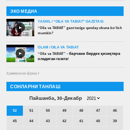
ЭКО МЕДИА
YASHIL / “OILA VA TABIAT” GAZETASI
►
“Oila va TABIAT” gazetasiga qanday obuna bo‘lish
mumkin?
OLAM / OILA VA TABIAT
►
“Oila va TABIAT” – барчани бирдек қизиқтира
оладиган газета!
Ҳаммасини кўриш 
СОНЛАРНИ ТАНЛАШ
Пайшанба, 30-Декабр
52
51
50
49
48
47
46
45
44
43
42
41
40
39