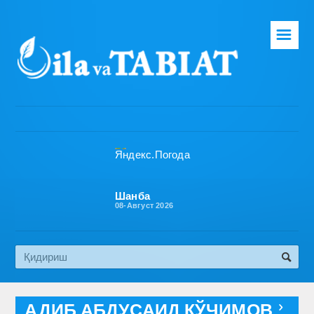
☰
Бош саҳифа
Таҳририят
Газета ҳақида
Раҳбарият
Бўлимлар
Шанба
08-Август 2026
Обуна
Алоқа
Эко медиа
АДИБ АБДУСАИД КЎЧИМОВ
