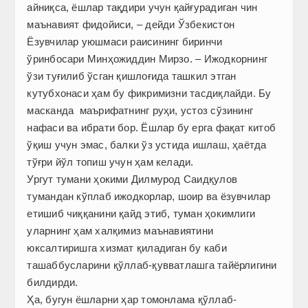
айниқса, ёшлар тақдири учун қайғурадиган чин
маънавият фидойиси, – дейди Ўзбекистон
Ёзувчилар уюшмаси раисининг биринчи
ўринбосари Минҳожиддин Мирзо. – Ижодкорнинг
ўзи туғилиб ўсган қишлоғида ташкил этган
кутубхонаси ҳам бу фикримизни тасдиқлайди. Бу
масканда маърифатнинг руҳи, устоз сўзининг
нафаси ва ибрати бор. Ёшлар бу ерга фақат китоб
ўқиш учун эмас, балки ўз устида ишлаш, ҳаётда
тўғри йўл топиш учун ҳам келади.
Ургут тумани ҳокими Дилмурод Саидқулов
тумандан кўплаб ижодкорлар, шоир ва ёзувчилар
етишиб чиққанини қайд этиб, туман ҳокимлиги
уларнинг ҳам халқимиз маънавиятини
юксалтиришга хизмат қиладиган бу каби
ташаббусларини қўллаб-қувватлашга тайёрлигини
билдирди.
Ҳа, бугун ёшларни ҳар томонлама қўллаб-