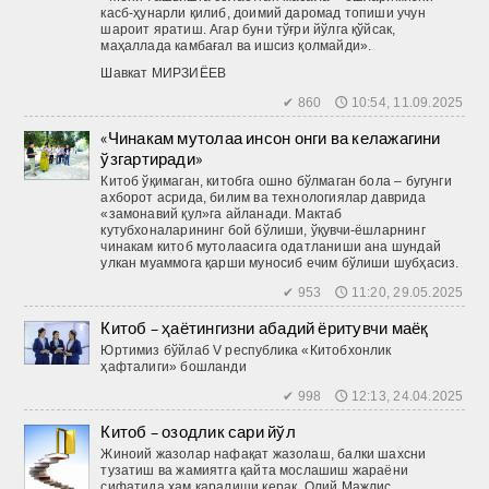
касб-ҳунарли қилиб, доимий даромад топиши учун
шароит яратиш. Агар буни тўғри йўлга қўйсак,
маҳаллада камбағал ва ишсиз қолмайди».
Шавкат МИРЗИЁЕВ
✔ 860 🕔 10:54, 11.09.2025
«Чинакам мутолаа инсон онги ва келажагини
ўзгартиради»
Китоб ўқимаган, китоб­га ошно бўлмаган бола – бугунги
ахборот асрида, билим ва технологиялар даврида
«замонавий қул»га айланади. Мактаб
кутубхоналарининг бой бўлиши, ўқувчи-ёшларнинг
чинакам китоб мутолаасига одатланиши ана шундай
улкан муаммога қарши муносиб ечим бўлиши шубҳасиз.
✔ 953 🕔 11:20, 29.05.2025
Китоб – ҳаётингизни абадий ёритувчи маёқ
Юртимиз бўйлаб V республика «Китобхонлик
ҳафталиги» бошланди
✔ 998 🕔 12:13, 24.04.2025
Китоб – озодлик сари йўл
Жиноий жазолар нафақат жазолаш, балки шахсни
тузатиш ва жамиятга қайта мослашиш жараёни
сифатида ҳам қаралиши керак. Олий Мажлис