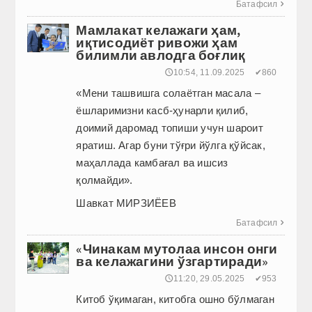
Батафсил

Мамлакат келажаги ҳам,
иқтисодиёт ривожи ҳам
билимли авлодга боғлиқ
🕔10:54, 11.09.2025
✔860
«Мени ташвишга солаётган масала –
ёшларимизни касб-ҳунарли қилиб,
доимий даромад топиши учун шароит
яратиш. Агар буни тўғри йўлга қўйсак,
маҳаллада камбағал ва ишсиз
қолмайди».
Шавкат МИРЗИЁЕВ
Батафсил

«Чинакам мутолаа инсон онги
ва келажагини ўзгартиради»
🕔11:20, 29.05.2025
✔953
Китоб ўқимаган, китоб­га ошно бўлмаган