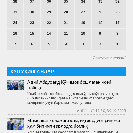
38
37
36
35
34
33
32
31
30
29
28
27
26
25
24
23
22
21
19
18
17
16
15
14
11
10
9
8
7
6
5
4
3
2
1
Ҳаммасини кўриш 
КЎП ЎҚИЛГАНЛАР
Адиб Абдусаид Кўчимов бошлаган ноёб
лойиҳа
Ўсиб келаётган ёш авлодга ғамхўрлик кўрсатиш ҳар
биримизнинг вазифамиз. Уларнинг фаровон ҳаёт
кечириши учун барчамиз масъулмиз.
✔ 911 🕔 16:30, 30.10.2025
Мамлакат келажаги ҳам, иқтисодиёт ривожи
ҳам билимли авлодга боғлиқ
«Мени ташвишга солаётган масала – ёшларимизни