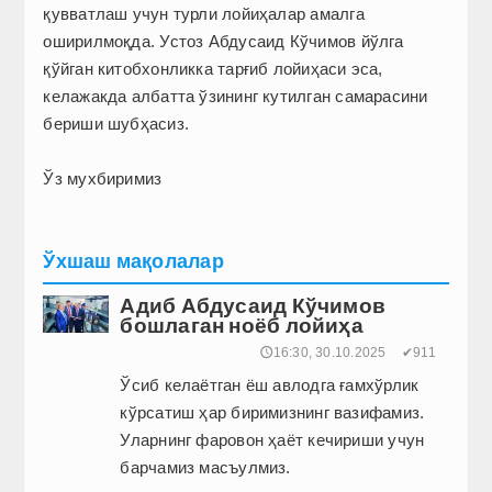
қувватлаш учун турли лойиҳалар амалга
оширилмоқда. Устоз Абдусаид Кўчимов йўлга
қўйган китобхонликка тарғиб лойиҳаси эса,
келажакда албатта ўзининг кутилган самарасини
бериши шубҳасиз.
Ўз мухбиримиз
Ўхшаш мақолалар
Адиб Абдусаид Кўчимов
бошлаган ноёб лойиҳа
🕔16:30, 30.10.2025
✔911
Ўсиб келаётган ёш авлодга ғамхўрлик
кўрсатиш ҳар биримизнинг вазифамиз.
Уларнинг фаровон ҳаёт кечириши учун
барчамиз масъулмиз.