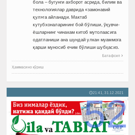
бола – бугунги ахборот асрида, билим ва
технологиялар даврида «замонавий
қул»га айланади. Мактаб
кутубхоналарининг бой бўлиши, ўқувчи-
ёшларнинг чинакам китоб мутолаасига
одатланиши ана шундай улкан муаммога
қарши муносиб ечим бўлиши шубҳасиз.
Батафсил

Ҳаммасино кўриш
21:41, 31.12.2021
🕔
52