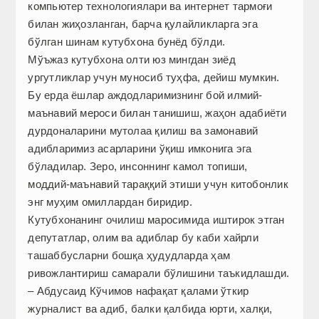
компьютер технологиялари ва интернет тармоғи
билан жиҳозланган, барча қулайликларга эга
бўлган шинам кутубхона бунёд бўлди.
Мўъжаз кутубхона олти юз мингдан зиёд
ургутликлар учун муносиб туҳфа, дейиш мумкин.
Бу ерда ёшлар аждодларимизнинг бой илмий-
маънавий мероси билан танишиш, жаҳон адабиёти
дурдоналарини мутолаа қилиш ва замонавий
адибларимиз асарларини ўқиш имконига эга
бўладилар. Зеро, инсоннинг камол топиши,
моддий-маънавий тараққий этиши учун китобонлик
энг муҳим омиллардан биридир.
Кутубхонанинг очилиш маросимида иштирок этган
депутатлар, олим ва адиблар бу каби хайрли
ташаббусларни бошқа ҳудудларда ҳам
ривожлантириш самарали бўлишини таъкидлашди.
– Абдусаид Кўчимов нафақат қалами ўткир
журналист ва адиб, балки қалбида юрти, халқи,