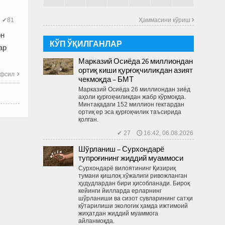
Ҳаммасини кўриш 
✔81
он
КЎП ЎҚИЛГАНЛАР
ар
Марказий Осиёда 26 миллиондан
ортиқ киши қурғоқчиликдан азият
фсил

чекмоқда – БМТ
Марказий Осиё­да 26 миллиондан зиёд
аҳоли қурғоқчиликдан жабр кўрмоқда.
Минтақадаги 152 миллион гектардан
ортиқ ер эса қурғоқчилик таъсирида
қолган.
✔ 27 🕔 16:42, 06.08.2026
Шўрланиш – Сурхондарё
тупроғининг жиддий муаммоси
Сурхондарё вилоятининг Қизириқ
тумани қишлоқ хўжалиги ривожланган
ҳудудлардан бири ҳисобланади. Бироқ
кейинги йилларда ерларнинг
шўрланиши ва сизот сувларининг сатҳи
кўтарилиши экологик ҳамда ижтимоий
жиҳатдан жиддий муаммога
айланмоқда.