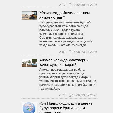
✔ 77 🕔 10:52, 30.07.2026
Жазирамада Ишчиларни ким
ҳимоя қилади?
Шу кунларда мамлакатимиз бўйлаб
ҳукм сураётган жазирама вақтида
кўпчилик имкон қадар кўчага
чиқмасликка ҳаракат қилмоқда.
Соғлиқни сақлаш, фавқулодда
вазиятлар масъул ходимлари ҳам бу
ҳақда аҳолини огоҳлантирмоқда.
✔ 81 🕔 15:08, 23.07.2026
Аномал иссиқда кўчатларни
қачон суғориш керак?
Аномал иссиқда дарахт ва бута
кўчатларини, шунингдек, бошқа
ўсимликларни тўғри вақтда суғориш
уларни иссиқ стрессидан ҳимоя қилади,
намликни сақлайди ва соғлом ўсишини
таъминлайди.
✔ 70 🕔 15:06, 23.07.2026
«Эл-Ниньо» ҳодисасига денгиз
булутларини ёритиш ечим
бўлади...ми?