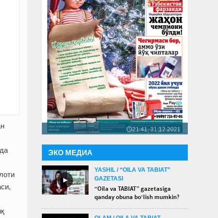
ан
21:41, 31.12.2021
🕔
ида
ЭКО МЕДИА
YASHIL / “OILA VA TABIAT”
илоти
GAZETASI
►
си,
“Oila va TABIAT” gazetasiga
qanday obuna bo‘lish mumkin?
иқ
OLAM / OILA VA TABIAT