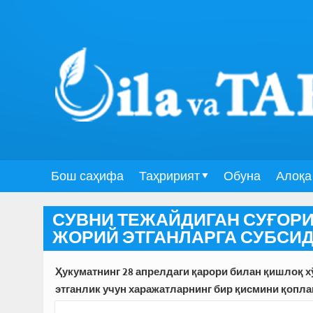
Бош саҳифа
Таҳририят
Обуна
Алоқа
СУВНИ ТЕЖАЙДИГАН СУҒОР
ЖОРИЙ ЭТГАНЛАРГА СУБСИ
Ҳукуматнинг 28 апрелдаги қарори билан қишлоқ 
этганлик учун харажатларнинг бир қисмини қопла