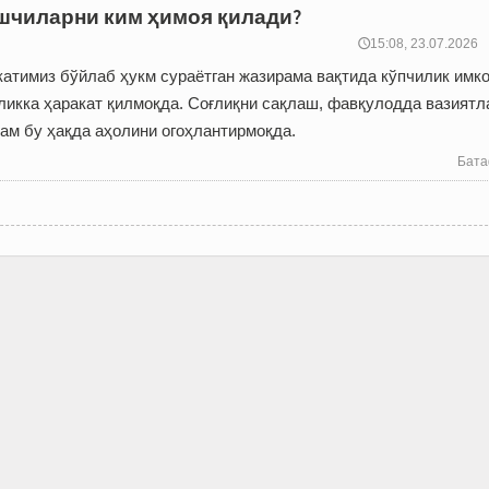
чиларни ким ҳимоя қилади?
🕔15:08, 23.07.2026
атимиз бўйлаб ҳукм сураётган жазирама вақтида кўпчилик имк
ликка ҳаракат қилмоқда. Соғлиқни сақлаш, фавқулодда вазиятл
ам бу ҳақда аҳолини огоҳлантирмоқда.
Бата