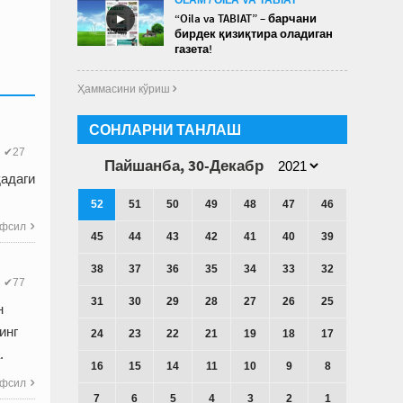
►
“Oila va TABIAT” – барчани
бирдек қизиқтира оладиган
газета!
Ҳаммасини кўриш 
СОНЛАРНИ ТАНЛАШ
✔27
Пайшанба, 30-Декабр
қадаги
52
51
50
49
48
47
46
фсил

45
44
43
42
41
40
39
38
37
36
35
34
33
32
✔77
31
30
29
28
27
26
25
н
инг
24
23
22
21
19
18
17
.
16
15
14
11
10
9
8
фсил

7
6
5
4
3
2
1