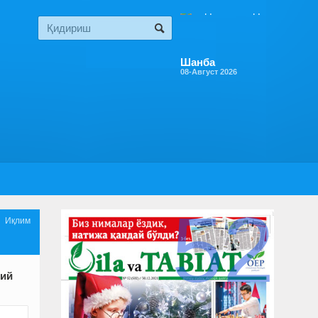
Шанба
08-Август 2026
52

Иқлим
рий