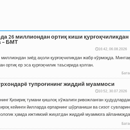
да 26 миллиондан ортиқ киши қурғоқчиликдан
а – БМТ
🕔16:42, 06.08.2026
6 миллиондан зиёд аҳоли қурғоқчиликдан жабр кўрмоқда. Минта
ан ортиқ ер эса қурғоқчилик таъсирида қолган.
Бата
рхондарё тупроғининг жиддий муаммоси
🕔10:52, 30.07.2026
нинг Қизириқ тумани қишлоқ хўжалиги ривожланган ҳудудларда
ироқ кейинги йилларда ерларнинг шўрланиши ва сизот сувларин
кологик ҳамда ижтимоий жиҳатдан жиддий муаммога айланмоқда
Бата