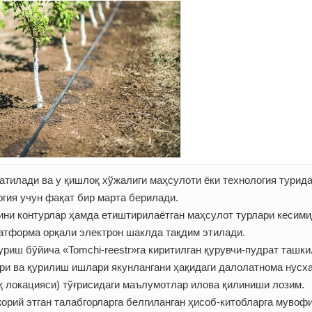
тилади ва у қишлоқ хўжалиги маҳсулоти ёки технология турид
огия учун фақат бир марта берилади.
ини контурлар ҳамда етиштирилаётган маҳсулот турлари кесим
латформа орқали электрон шаклда тақдим этилади.
уриш бўйича «Tomchi-reestr»га киритилган қурувчи-пудрат ташк
ри ва қурилиш ишлари якунлангани ҳақидаги далолатнома нусха
иқ локацияси) тўғрисидаги маълумотлар илова қилиниши лозим.
орий этган талабгорларга белгиланган ҳисоб-китобларга мувоф