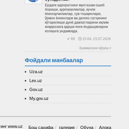
Ердаги ҳароратнинг мунтазам ошиб
бориши, қурғоқчиликлар, кучли
ёғингарчиликлар, сув тошқинлари,
ўрмон ёнғинлари ва денгиз сатҳининг
кўтарилиши дунё давлатларини иқлим
инқирозига қарши янги ёндашувларни
излашга ундамоқда.
✔ 89 🕔 15:04, 23.07.2026
Ҳаммасини кўриш 
Фойдали манбаалар
Uza.uz
Lex.uz
Gov.uz
My.gov.uz
Бош саҳифа
галерия
Обуна
Алоқа