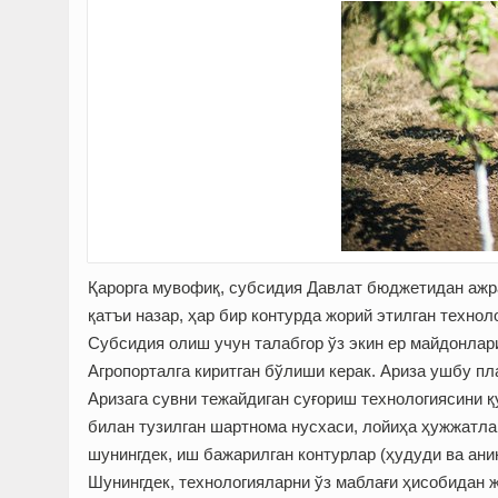
Қарорга мувофиқ, субсидия Давлат бюджетидан ажра
қатъи назар, ҳар бир контурда жорий этилган технол
Субсидия олиш учун талабгор ўз экин ер майдонлар
Агропорталга киритган бўлиши керак. Ариза ушбу п
Аризага сувни тежайдиган суғориш технологиясини қ
билан тузилган шартнома нусхаси, лойиҳа ҳужжатла
шунингдек, иш бажарилган контурлар (ҳудуди ва ан
Шунингдек, технологияларни ўз маблағи ҳисобидан ж