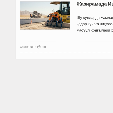
Жазирамада Иш
Шу кунларда мамлак
қадар кўчага чиқмас
масъул ходимлари ҳ
Ҳаммасино кўриш