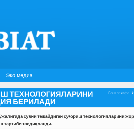
Эко медиа
ИШ ТЕХНОЛОГИЯЛАРИНИ
Бош саҳифа
ДИЯ БЕРИЛАДИ
хўжалигида сувни тежайдиган суғориш технологияларини жо
ш тартиби тасдиқланди.