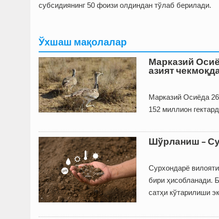
субсидиянинг 50 фоизи олдиндан тўлаб берилади.
Ўхшаш мақолалар
Марказий Осиё
азият чекмоқд
Марказий Осиё­да 2
152 миллион гектард
Шўрланиш – Су
Сурхондарё вилояти
бири ҳисобланади. Б
сатҳи кўтарилиши э