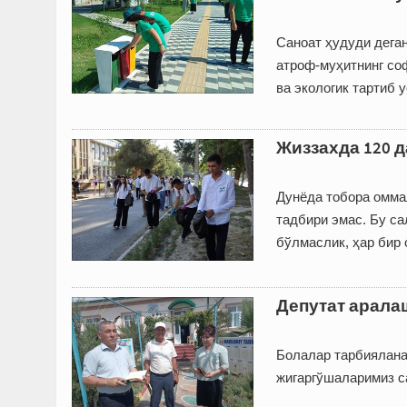
Саноат ҳудуди дега
атроф-муҳитнинг со
ва экологик тартиб 
Жиззахда 120 
Дунёда тобора оммал
тадбири эмас. Бу с
бўлмаслик, ҳар бир 
Депутат арала
Болалар тарбияланад
жигаргўшаларимиз са