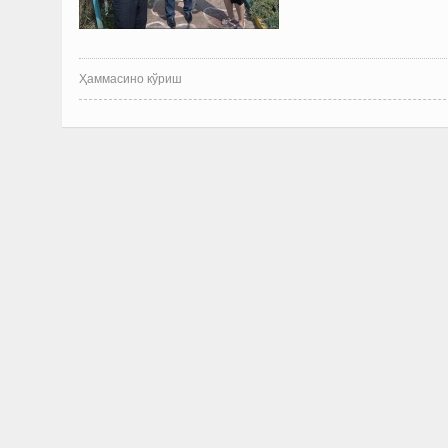
Ҳаммасино кўриш