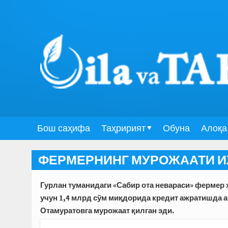
Бош саҳифа
Таҳририят
Обуна
Алоқа
ФЕРМЕРНИНГ МУРОЖААТИ И
Гурлан туманидаги «Сабир ота невараси» фермер
учун 1,4 млрд сўм миқдорида кредит ажратишда а
Отамуратовга мурожаат қилган эди.