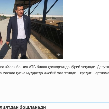
ва «Халқ банки» АТБ билан ҳамкорликда кўриб чиқилди. Депута
а масала қисқа муддатда ижобий ҳал этилди – кредит шартном
улиятдан бошланади