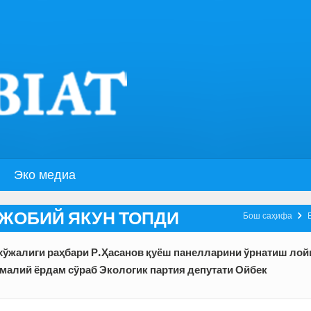
Эко медиа
ЖОБИЙ ЯКУН ТОПДИ

Бош саҳифа
 хўжалиги раҳбари Р.Ҳасанов қуёш панелларини ўрнатиш лой
малий ёрдам сўраб Экологик партия депутати Ойбек