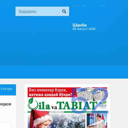
Шанба
08-Август 2026
52
Етти кун
иҳаси