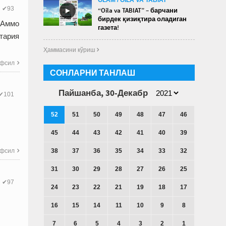
✔93
►
“Oila va TABIAT” – барчани
бирдек қизиқтира оладиган
. Аммо
газета!
тария
Ҳаммасини кўриш 
фсил

СОНЛАРНИ ТАНЛАШ
Пайшанба, 30-Декабр
✔101
52
51
50
49
48
47
46
45
44
43
42
41
40
39
38
37
36
35
34
33
32
фсил

31
30
29
28
27
26
25
✔97
24
23
22
21
19
18
17
16
15
14
11
10
9
8
7
6
5
4
3
2
1