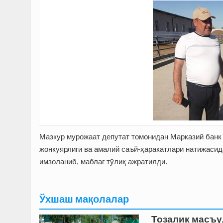
Мазкур мурожаат депутат томонидан Марказий банк 
жонкуярлиги ва амалий саъй-ҳаракатлари натижасид
имзоланиб, маблағ тўлиқ ажратилди.
Ўхшаш мақолалар
Тозалик масъ