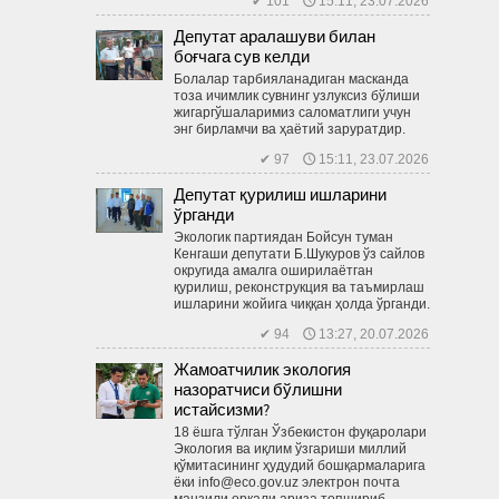
✔ 101 🕔 15:11, 23.07.2026
Депутат аралашуви билан
боғчага сув келди
Болалар тарбияланадиган мас­канда
тоза ичимлик сувнинг узлуксиз бўлиши
жигаргўшаларимиз саломатлиги учун
энг бирламчи ва ҳаётий заруратдир.
✔ 97 🕔 15:11, 23.07.2026
Депутат қурилиш ишларини
ўрганди
Экологик партиядан Бойсун туман
Кенгаши депутати Б.Шукуров ўз сайлов
округида амалга оширилаётган
қурилиш, реконструкция ва таъмирлаш
ишларини жойига чиққан ҳолда ўрганди.
✔ 94 🕔 13:27, 20.07.2026
Жамоатчилик экология
назоратчиси бўлишни
истайсизми?
18 ёшга тўлган Ўзбекистон фуқаролари
Экология ва иқлим ўзгариши миллий
қўмитасининг ҳудудий бош­қармаларига
ёки info@eco.gov.uz электрон почта
манзили орқали ариза топшириб,