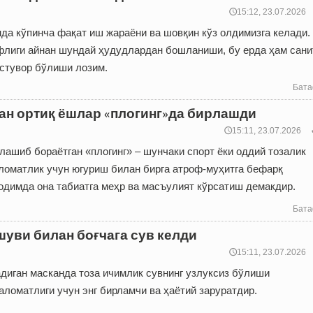
🕔15:12, 23.07.2026
нда кўпинча фақат иш жараёни ва шовқин кўз олдимизга келади
флиги айнан шундай ҳудудлардан бошланиши, бу ерда ҳам сани
устувор бўлиши лозим.
Бата
дан ортиқ ёшлар «плогинг»да бирлашди
🕔15:11, 23.07.2026
ашиб бораётган «плогинг» – шунчаки спорт ёки оддий тозалик
аломатлик учун югуриш билан бирга атроф-муҳитга бефарқ
одимда она табиатга меҳр ва масъулият кўрсатиш демакдир.
Бата
шуви билан боғчага сув келди
🕔15:11, 23.07.2026
иган мас­канда тоза ичимлик сувнинг узлуксиз бўлиши
ломатлиги учун энг бирламчи ва ҳаётий заруратдир.