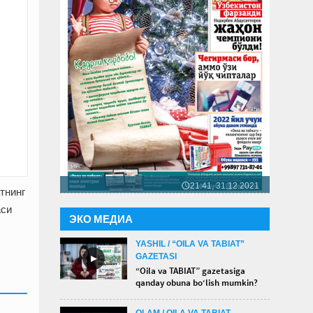
21:41, 31.12.2021
🕔
тнинг
аси
ЭКО МЕДИА
YASHIL / “OILA VA TABIAT”
GAZETASI
►
“Oila va TABIAT” gazetasiga
qanday obuna bo‘lish mumkin?
OLAM / OILA VA TABIAT