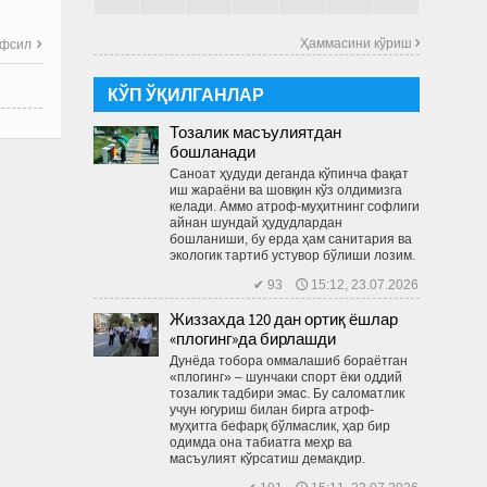
Ҳаммасини кўриш 
фсил

КЎП ЎҚИЛГАНЛАР
Тозалик масъулиятдан
бошланади
Саноат ҳудуди деганда кўпинча фақат
иш жараёни ва шовқин кўз олдимизга
келади. Аммо атроф-муҳитнинг софлиги
айнан шундай ҳудудлардан
бошланиши, бу ерда ҳам санитария ва
экологик тартиб устувор бўлиши лозим.
✔ 93 🕔 15:12, 23.07.2026
Жиззахда 120 дан ортиқ ёшлар
«плогинг»да бирлашди
Дунёда тобора оммалашиб бораётган
«плогинг» – шунчаки спорт ёки оддий
тозалик тадбири эмас. Бу саломатлик
учун югуриш билан бирга атроф-
муҳитга бефарқ бўлмаслик, ҳар бир
одимда она табиатга меҳр ва
масъулият кўрсатиш демакдир.