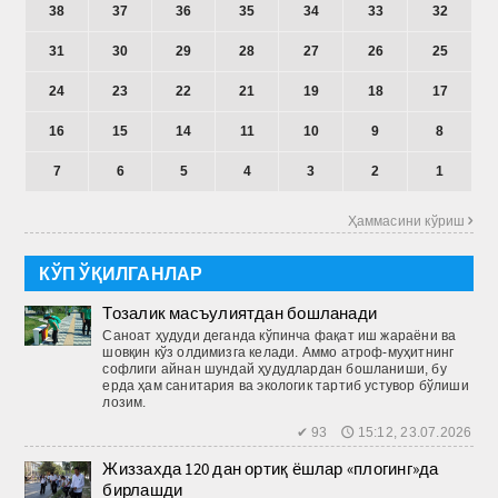
38
37
36
35
34
33
32
31
30
29
28
27
26
25
24
23
22
21
19
18
17
16
15
14
11
10
9
8
7
6
5
4
3
2
1
Ҳаммасини кўриш 
КЎП ЎҚИЛГАНЛАР
Тозалик масъулиятдан бошланади
Саноат ҳудуди деганда кўпинча фақат иш жараёни ва
шовқин кўз олдимизга келади. Аммо атроф-муҳитнинг
софлиги айнан шундай ҳудудлардан бошланиши, бу
ерда ҳам санитария ва экологик тартиб устувор бўлиши
лозим.
✔ 93 🕔 15:12, 23.07.2026
Жиззахда 120 дан ортиқ ёшлар «плогинг»да
бирлашди