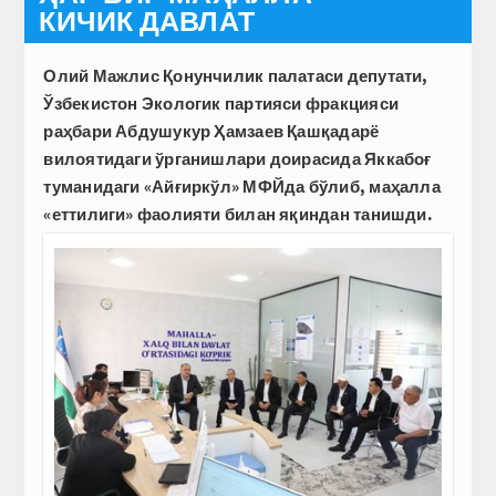
КИЧИК ДАВЛАТ
Олий Мажлис Қонунчилик палатаси депутати,
Ўзбекистон Экологик партияси фракцияси
раҳбари Абдушукур Ҳамзаев Қашқадарё
вилоятидаги ўрганишлари доирасида Яккабоғ
туманидаги «Айғиркўл» МФЙда бўлиб, маҳалла
«еттилиги» фаолияти билан яқиндан танишди.