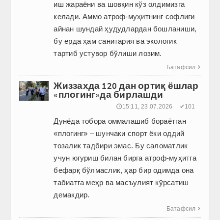
иш жараёни ва шовқин кўз олдимизга
келади. Аммо атроф-муҳитнинг софлиги
айнан шундай ҳудудлардан бошланиши,
бу ерда ҳам санитария ва экологик
тартиб устувор бўлиши лозим.
Батафсил

Жиззахда 120 дан ортиқ ёшлар
«плогинг»да бирлашди
🕔15:11, 23.07.2026
✔101
Дунёда тобора оммалашиб бораётган
«плогинг» – шунчаки спорт ёки оддий
тозалик тадбири эмас. Бу саломатлик
учун югуриш билан бирга атроф-муҳитга
бефарқ бўлмаслик, ҳар бир одимда она
табиатга меҳр ва масъулият кўрсатиш
демакдир.
Батафсил
