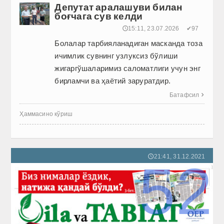
Депутат аралашуви билан
боғчага сув келди
🕔15:11, 23.07.2026
✔97
Болалар тарбияланадиган мас­канда тоза
ичимлик сувнинг узлуксиз бўлиши
жигаргўшаларимиз саломатлиги учун энг
бирламчи ва ҳаётий заруратдир.
Батафсил

Ҳаммасино кўриш
21:41, 31.12.2021
🕔
52