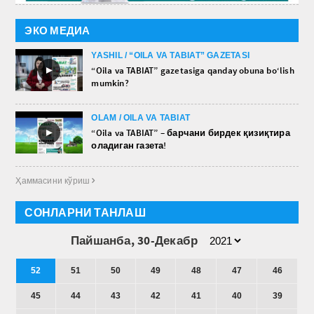
ЭКО МЕДИА
YASHIL / “OILA VA TABIAT” GAZETASI
►
“Oila va TABIAT” gazetasiga qanday obuna bo‘lish
mumkin?
OLAM / OILA VA TABIAT
►
“Oila va TABIAT” – барчани бирдек қизиқтира
оладиган газета!
Ҳаммасини кўриш 
СОНЛАРНИ ТАНЛАШ
Пайшанба, 30-Декабр
52
51
50
49
48
47
46
45
44
43
42
41
40
39