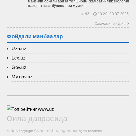
манзили орқали ариза топшириб, жамоатчилик экология
назоратчиси бўлишлари мумкин.
✔ 93 🕔 13:20, 20.07.2026
Ҳаммасини кўриш 
Фойдали манбаалар
Uza.uz
Lex.uz
Gov.uz
My.gov.uz
Оила даврасида
Asar Technologies
© 2016 copyright
. All Rights reserved.