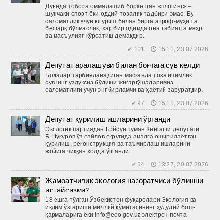
Дунёда тобора оммалашиб бораётган «плогинг» –
шунчаки спорт ёки оддий тозалик тадбири эмас. Бу
саломатлик учун югуриш билан бирга атроф-муҳитга
бефарқ бўлмаслик, ҳар бир одимда она табиатга меҳр
ва масъулият кўрсатиш демакдир.
✔ 101 🕔 15:11, 23.07.2026
Депутат аралашуви билан боғчага сув келди
Болалар тарбияланадиган мас­канда тоза ичимлик
сувнинг узлуксиз бўлиши жигаргўшаларимиз
саломатлиги учун энг бирламчи ва ҳаётий заруратдир.
✔ 97 🕔 15:11, 23.07.2026
Депутат қурилиш ишларини ўрганди
Экологик партиядан Бойсун туман Кенгаши депутати
Б.Шукуров ўз сайлов округида амалга оширилаётган
қурилиш, реконструкция ва таъмирлаш ишларини
жойига чиққан ҳолда ўрганди.
✔ 94 🕔 13:27, 20.07.2026
Жамоатчилик экология назоратчиси бўлишни
истайсизми?
18 ёшга тўлган Ўзбекистон фуқаролари Экология ва
иқлим ўзгариши миллий қўмитасининг ҳудудий бош­
қармаларига ёки info@eco.gov.uz электрон почта