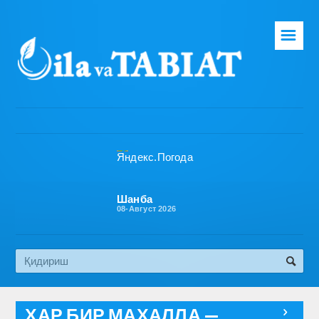
☰
Бош саҳифа
Таҳририят
Газета ҳақида
Раҳбарият
Бўлимлар
Шанба
08-Август 2026
Обуна
Алоқа
Эко медиа
ҲАР БИР МАҲАЛЛА —
