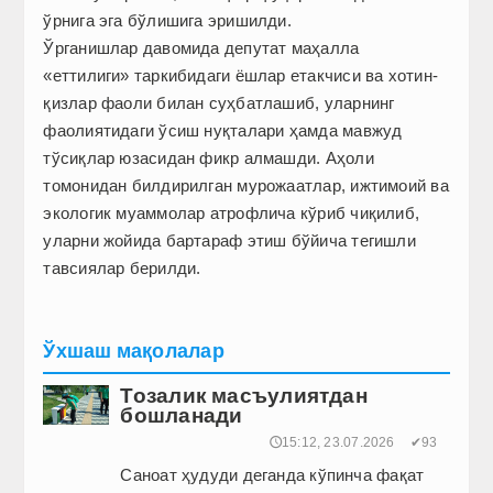
ўрнига эга бўлишига эришилди.
Ўрганишлар давомида депутат маҳалла
«еттилиги» таркибидаги ёшлар етакчиси ва хотин-
қизлар фаоли билан суҳбатлашиб, уларнинг
фаолиятидаги ўсиш нуқталари ҳамда мавжуд
тўсиқлар юзасидан фикр алмашди. Аҳоли
томонидан билдирилган мурожаатлар, ижтимоий ва
экологик муаммолар атрофлича кўриб чиқилиб,
уларни жойида бартараф этиш бўйича тегишли
тавсиялар берилди.
Ўхшаш мақолалар
Тозалик масъулиятдан
бошланади
🕔15:12, 23.07.2026
✔93
Саноат ҳудуди деганда кўпинча фақат