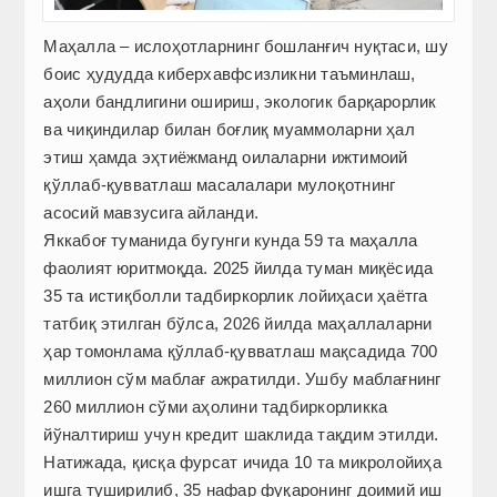
Маҳалла – ислоҳотларнинг бошланғич нуқтаси, шу
боис ҳудудда киберхавфсизликни таъминлаш,
аҳоли бандлигини ошириш, экологик барқарорлик
ва чиқиндилар билан боғлиқ муаммоларни ҳал
этиш ҳамда эҳтиёжманд оилаларни ижтимоий
қўллаб-қувватлаш масалалари мулоқотнинг
асосий мавзусига айланди.
Яккабоғ туманида бугунги кунда 59 та маҳалла
фаолият юритмоқда. 2025 йилда туман миқёсида
35 та истиқболли тадбиркорлик лойиҳаси ҳаётга
татбиқ этилган бўлса, 2026 йилда маҳаллаларни
ҳар томонлама қўллаб-қувватлаш мақсадида 700
миллион сўм маблағ ажратилди. Ушбу маблағнинг
260 миллион сўми аҳолини тадбиркорликка
йўналтириш учун кредит шаклида тақдим этилди.
Натижада, қисқа фурсат ичида 10 та микролойиҳа
ишга туширилиб, 35 нафар фуқаронинг доимий иш