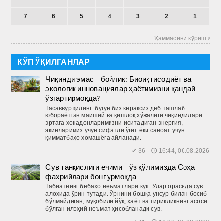
7
6
5
4
3
2
1
Ҳаммасини кўриш 
КЎП ЎҚИЛГАНЛАР
Чиқинди эмас – бойлик: Биоиқтисодиёт ва
экологик инновациялар ҳаётимизни қандай
ўзгартирмоқда?
Тасаввур қилинг: бугун биз кераксиз деб ташлаб
юбораётган маиший ва қиш­лоқ хўжалиги чиқиндилари
эртага хонадонларимизни иситадиган энергия,
экинларимиз учун сифатли ўғит ёки саноат учун
қимматбаҳо хомашёга айланади.
✔ 36 🕔 16:44, 06.08.2026
Сув танқислиги ечими – ўз қўлимизда Соҳа
фахрийлари бонг урмоқда
Табиатнинг бебаҳо неъматлари кўп. Улар орасида сув
алоҳида ўрин тутади. Ўрнини бошқа унсур билан босиб
бўлмайдиган, муқобили йўқ, ҳаёт ва тирикликнинг асоси
бўлган илоҳий неъмат ҳисобланади сув.