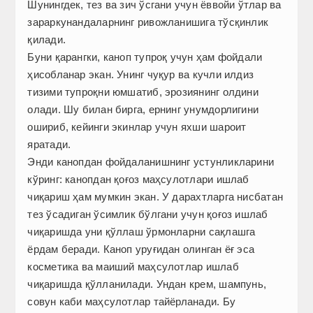
Шунингдек, тез ва зич ўсгани учун ёввойи ўтлар ва
зараркунандаларнинг ривожланишига тўсқинлик
қилади.
Буни қарангки, каноп тупроқ учун ҳам фойдали
ҳисобланар экан. Унинг чуқур ва кучли илдиз
тизими тупроқни юмшатиб, эрозиянинг олдини
олади. Шу билан бирга, ернинг унумдорлигини
ошириб, кейинги экинлар учун яхши шароит
яратади.
Энди канопдан фойдаланишнинг устунликларини
кўринг: канопдан қоғоз маҳсулотлари ишлаб
чиқариш ҳам мумкин экан. У дарахтларга нисбатан
тез ўсадиган ўсимлик бўлгани учун қоғоз ишлаб
чиқаришда уни қўллаш ўрмонларни сақлашга
ёрдам беради. Каноп уруғидан олинган ёғ эса
косметика ва маиший маҳсулотлар ишлаб
чиқаришда қўлланилади. Ундан крем, шампунь,
совун каби маҳсулотлар тайёрланади. Бу