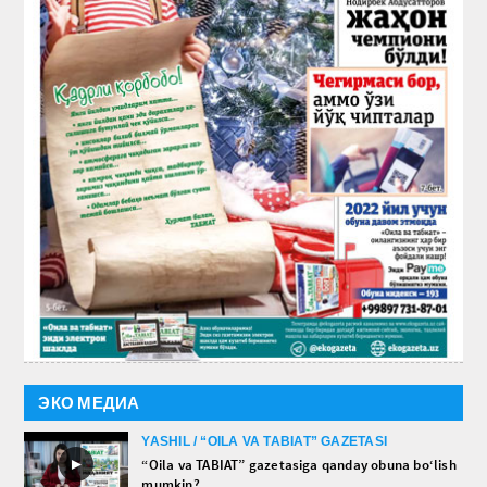
ЭКО МЕДИА
YASHIL / “OILA VA TABIAT” GAZETASI
►
“Oila va TABIAT” gazetasiga qanday obuna bo‘lish
mumkin?