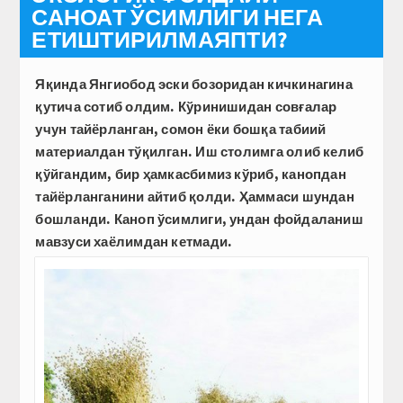
САНОАТ ЎСИМЛИГИ НЕГА
ЕТИШТИРИЛМАЯПТИ?
Яқинда Янгиобод эски бозоридан кичкинагина
қутича сотиб олдим. Кўринишидан совғалар
учун тайёрланган, сомон ёки бошқа табиий
материалдан тўқилган. Иш столимга олиб келиб
қўйгандим, бир ҳамкасбимиз кўриб, канопдан
тайёрланганини айтиб қолди. Ҳаммаси шундан
бошланди. Каноп ўсимлиги, ундан фойдаланиш
мавзуси хаёлимдан кетмади.