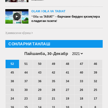
OLAM / OILA VA TABIAT
►
“Oila va TABIAT” – барчани бирдек қизиқтира
оладиган газета!
Ҳаммасини кўриш 
СОНЛАРНИ ТАНЛАШ
Пайшанба, 30-Декабр
52
51
50
49
48
47
46
45
44
43
42
41
40
39
38
37
36
35
34
33
32
31
30
29
28
27
26
25
24
23
22
21
19
18
17
16
15
14
11
10
9
8