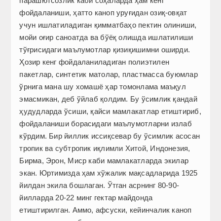
парашютсозлик каби соҳаларда ҳам кенг
фойдаланиши, ҳатто каноп уруғидан озиқ-овқат
учун ишлатиладиган қимматбаҳо пектин олиниши,
мойи оғир саноатда ва бўёқ олишда ишлатилиши
тўғрисидаги маълумотлар қизиқишимни оширди.
Ҳозир кенг фойдаланиладиган полиэтилен
пакетлар, синтетик матолар, пластмасса буюмлар
ўрнига мана шу хомашё ҳар томонлама маъқул
эмасмикан, деб ўйлаб қолдим. Бу ўсимлик қандай
ҳудудларда ўсиши, қайси мамлакатлар етиштириб,
фойдаланиши борасидаги маълумотларни излаб
кўрдим. Бир йиллик иссиқсевар бу ўсимлик асосан
тропик ва субтропик иқлимли Хитой, Индонезия,
Бирма, Эрон, Миср каби мамлакатларда экилар
экан. Юртимизда ҳам хўжалик мақсадларида 1925
йилдан экила бошлаган. Ўтган асрнинг 80-90-
йилларда 20-22 минг гектар майдонда
етиштирилган. Аммо, афсуски, кейинчалик каноп