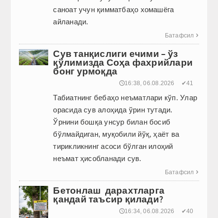
саноат учун қимматбаҳо хомашёга
айланади.
Батафсил

Сув танқислиги ечими – ўз
қўлимизда Соҳа фахрийлари
бонг урмоқда
🕔16:38, 06.08.2026
✔41
Табиатнинг бебаҳо неъматлари кўп. Улар
орасида сув алоҳида ўрин тутади.
Ўрнини бошқа унсур билан босиб
бўлмайдиган, муқобили йўқ, ҳаёт ва
тирикликнинг асоси бўлган илоҳий
неъмат ҳисобланади сув.
Батафсил

Бетонлаш дарахтларга
қандай таъсир қилади?
🕔16:34, 06.08.2026
✔40