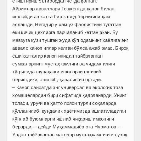
етиштириш эътибордан четда қолган.
Айримлар авваллари Тошкентда каноп билан
ишлайдиган катта бир завод борлигини ҳам
эслашди. Негадир у ҳам ўз фаолиятини тугатган
ёки кичик цехларга парчаланиб кетган экан. Бу
мавзуга кўзи тушган жуда кўп одамнинг хаёлига энг
аввало каноп иплар келган бўлса ажаб эмас. Бироқ
ёши катталар каноп ипидан тайёрланган
сумкаларнинг мустаҳкамлиги ва чидамлилиги
тўғрисида шунақанги ишонарли гапириб
беришдики, эшитиб, ҳавасингиз ортади.
– Каноп саноатда энг универсал ва экологик тоза
хомашёлардан бири сифатида қадрланарди. Унинг
толаси, уруғи ва ҳатто пояси турли соҳаларда
қўлланилиб, кундалик ҳаётимизда ишлатиладиган
кўплаб буюмларни ишлаб чиқариш имконини
берарди, – дейди Муҳаммадиёр ота Нурматов. –
Ундан тайёрланган матолар мустаҳкамлиги ва узоқ