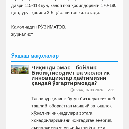
даври 115-118 кун, каноп поя ҳосилдорлиги 170-180
ц/га, уруғ ҳосили 3-5 ц/га. ни ташкил этади.
Камолиддин РЎЗИМАТОВ,
журналист
Ўхшаш мақолалар
Чиқинди эмас – бойлик:
Биоиқтисодиёт ва экологик
инновациялар ҳаётимизни
қандай ўзгартирмоқда?
🕔16:44, 06.08.2026
✔36
Тасаввур қилинг: бугун биз кераксиз деб
ташлаб юбораётган маиший ва қиш­лоқ
хўжалиги чиқиндилари эртага
хонадонларимизни иситадиган энергия,
экинларимиз учун сифатли ўғит ёки