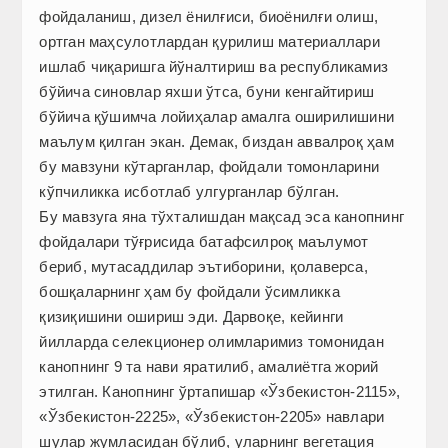
фойдаланиш, дизел ёнилғиси, биоёнилғи олиш,
ортган маҳсулотлардан қурилиш материаллари
ишлаб чиқаришга йўналтириш ва республикамиз
бўйича синовлар яхши ўтса, буни кенгайтириш
бўйича қўшимча лойиҳалар амалга оширилишини
маълум қилган экан. Демак, биздан аввалроқ ҳам
бу мавзуни кўтарганлар, фойдали томонларини
кўпчиликка исботлаб улгурганлар бўлган.
Бу мавзуга яна тўхталишдан мақсад эса канопнинг
фойдалари тўғрисида батафсилроқ маълумот
бериб, мутасаддилар эътиборини, қолаверса,
бошқаларнинг ҳам бу фойдали ўсимликка
қизиқишини ошириш эди. Дарвоқе, кейинги
йилларда селекционер олимларимиз томонидан
канопнинг 9 та нави яратилиб, амалиётга жорий
этилган. Канопнинг ўртапишар «Ўзбекистон-2115»,
«Ўзбекистон-2225», «Ўзбекистон-2205» навлари
шулар жумласидан бўлиб, уларнинг вегетация