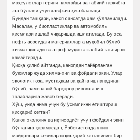
маҳсулотлар терини намлайди ва табиий таркибга
эга бўлгани учун хавфсиз ҳисобланади.
Бундан ташқари, каноп саноатда ҳам қўлланилади.
Масалан, у биопластиклар ва автомобиль
қисмлари ишлаб чиқаришда ишлатилади. Бу эса
нефть асосидаги материалларга муқобил бўлиб
хизмат қилади ва атроф-муҳитга салбий таъсирни
камайтиради.
Қисқа қилиб айтганда, канопдан тайёрланган
буюмлар жуда хилма-хил ва фойдали экан. Улар
экологик тоза, мустаҳкам ва қайта ишланадиган
бўлиб, замонавий барқарор ривожланиш
талабларига жавоб беради.
Хўш, унда нима учун бу ўсимликни етиштириш
қисқариб кетган?
Каноп экология ва иқтисодиёт учун фойдали экин
бўлганига қарамасдан, Ўзбекистонда унинг
майдонлари сезиларли қисқариб кетганининг бир