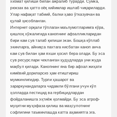
хизмат қилиши билан ажралиб турарди. Сумка,
рюкзак ва ҳатто оёқ кийимлар ишлаб чиқариларди.
Улар нафақат табиий, балки ҳаво ўтказувчан ва
қулай ҳисобланган.
Интернет орқали тўплаган маълумотларимга кўра,
қишлоқ хўжалигида канопнинг афзалликларидан
бири кам сув талаб қилиши экан. Бошқа кўплаб
экинларга, айниқса пахтага нисбатан каноп анча
кам сув билан ҳам яхши ҳосил бера олади. Бу эса
сув ресурслари чекланган ҳудудларда уни жуда
мақбул қилади. Канопнинг яна бир афзал жиҳати
кимёвий дориларсиз ҳам етиштириш
мумкинлигидир. Турли ҳашарот ва
зараркунандаларга чидамли бўлгани учун кўп
ҳолларда пестицид ва гербицидлардан
фойдаланишга эҳтиёж қолмайди. Бу эса атроф-
муҳитни муҳофаза қилиш ва маҳсулотнинг
софлигини таъминлашда катта аҳамиятга эга.