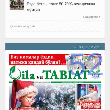
Ёзда бетон юзаси 50-70°C гача қизиши
мумкин.
Батафсил

Ҳаммасино кўриш
21:41, 31.12.2021
🕔
52