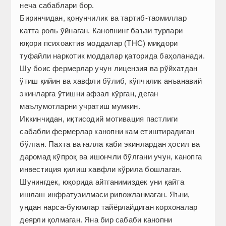
неча сабаблари бор.
Биринчидан, қонунчилик ва тартиб-таомиллар
катта роль ўйнаган. Канопнинг баъзи турлари
юқори психоактив моддалар (THC) миқдори
туфайли наркотик моддалар қаторида баҳоланади.
Шу боис фермерлар учун лицензия ва рўйхатдан
ўтиш қийин ва хавфли бўлиб, кўпчилик анъанавий
экинларга ўтишни афзал кўрган, деган
маълумотларни учратиш мумкин.
Иккинчидан, иқтисодий мотивация пастлиги
сабабли фермерлар канопни кам етиштирадиган
бўлган. Пахта ва ғалла каби экинлардан ҳосил ва
даромад кўпроқ ва ишончли бўлгани учун, канопга
инвестиция қилиш хавфли кўрила бошлаган.
Шунингдек, юқорида айтганимиздек уни қайта
ишлаш инфратузилмаси ривожланмаган. Яъни,
ундан нарса-буюмлар тайёрлайдиган корхоналар
деярли қолмаган. Яна бир сабаби канопни