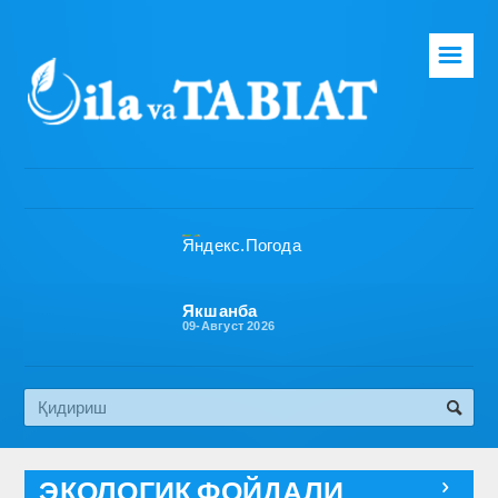
☰
Бош саҳифа
Таҳририят
Газета ҳақида
Раҳбарият
Бўлимлар
Якшанба
09-Август 2026
Обуна
Алоқа
Эко медиа
ЭКОЛОГИК ФОЙДАЛИ
