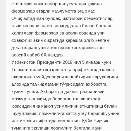
етиштиришнинг самарали усуллари ҳақида
фермерлар етарли маълумотга эга эмас.
Очиқ айтадиган бўлсак, ижтимоий стереотиплар,
яъни канопни наркотик моддалар билан боғлаш
ҳолатлари фермерлар ва аҳоли орасида уни
«хавфли» экин сифатида қарашга олиб келган
деган қараш уни етиштириш қисқаришига энг
асосий сабаб бўлгандир.
Ўзбекистон Президенти 2018 йил 5 январь куни
Тошкент вилоятига қилган ташрифи чоғида каноп
экиладиган майдонларни кенгайтириш зарурлигини
алоҳида таъкидлагани тўғрисидаги ахборотга
кўзим тушди. Ахборотда давлат раҳбарининг
мазкур ташрифида берилган топшириқлар
юзасидан яна каноп ўсимлигини етиштириш билан
шуғулланиш лозимлигига катта урғу берилиб, унинг
илк ижроси сифатида вилоятнинг Қуйи Чирчиқ
туманига экилиши лозимлиги белгилангани