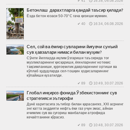
✔ 41 🕔 16:38, 06.08.2026
Бетонлаш дарахтларга қандай таъсир қилади?
Ёзда бетон юзаси 50-70°C гача қизиши мумкин.
✔ 40 🕔 16:34, 06.08.2026
Сел, сой ва ёмғир сувларини йиғувчи сунъий
сув ҳавзалари нимаси билан муҳим?
Сўнгги йилларда иқлим ўзгариши таъсирида тоғ
музликларининг қисқариши, ёғинларнинг нотекис
тақсимланиши, қурғоқчилик даврларининг ортиши ва
кўплаб ҳудудларда сел-тош­қин ҳодисаларининг
кўпайиши кузатилди.
✔ 89 🕔 10:49, 30.07.2026
Глобал инқироз фонида Ўзбекистоннинг сув
стратегияси эътирофи
Дунё харитасига эътибор билан қарасангиз, XXI асрнинг
энг катта зиддияти нефть ёки газ учун эмас, айнан
ичимлик сув ва суғориш манбалари атрофида
кечаётганини кўрасиз.
✔ 89 🕔 10:48, 30.07.2026