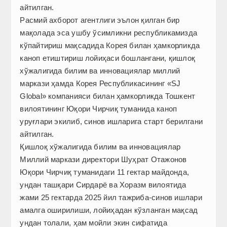
айтилган.
Расмий ахборот агентлиги эълон қилган бир
мақолада эса ушбу ўсимликни республикамизда
кўпайтириш мақсадида Корея билан ҳамкорликда
каноп етиштириш лойиҳаси бошлангани, қишлоқ
хўжалигида билим ва инновациялар миллий
маркази ҳамда Корея Республикасининг «SJ
Global» компанияси билан ҳамкорликда Тошкент
вилоятининг Юқори Чирчиқ туманида каноп
уруғлари экилиб, синов ишларига старт берилгани
айтилган.
Қишлоқ хўжалигида билим ва инновациялар
Миллий маркази директори Шуҳрат Отажонов
Юқори Чирчиқ туманидаги 11 гектар майдонда,
ундан ташқари Сирдарё ва Хоразм вилоятида
жами 25 гектарда 2025 йил тажриба-синов ишлари
амалга оширилиши, ло­йиҳадан кўзланган мақсад
ундан толали, ҳам мойли экин сифатида