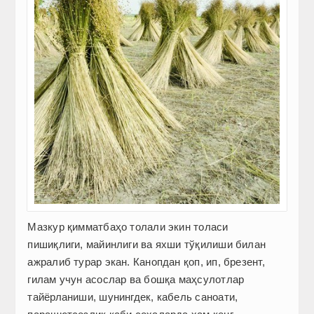
Мазкур қимматбаҳо толали экин толаси
пишиқлиги, майин­лиги ва яхши тўқилиши билан
ажралиб турар экан. Канопдан қоп, ип, брезент,
гилам учун асослар ва бошқа маҳсулотлар
тайёрланиши, шунингдек, кабель саноати,