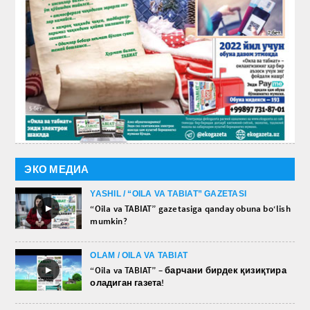
ЭКО МЕДИА
YASHIL / “OILA VA TABIAT” GAZETASI
►
“Oila va TABIAT” gazetasiga qanday obuna bo‘lish
mumkin?
OLAM / OILA VA TABIAT
►
“Oila va TABIAT” – барчани бирдек қизиқтира
оладиган газета!