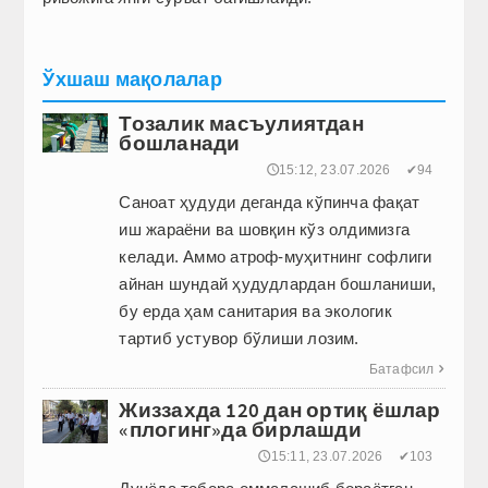
Ўхшаш мақолалар
Тозалик масъулиятдан
бошланади
🕔15:12, 23.07.2026
✔94
Саноат ҳудуди деганда кўпинча фақат
иш жараёни ва шовқин кўз олдимизга
келади. Аммо атроф-муҳитнинг софлиги
айнан шундай ҳудудлардан бошланиши,
бу ерда ҳам санитария ва экологик
тартиб устувор бўлиши лозим.
Батафсил

Жиззахда 120 дан ортиқ ёшлар
«плогинг»да бирлашди
🕔15:11, 23.07.2026
✔103