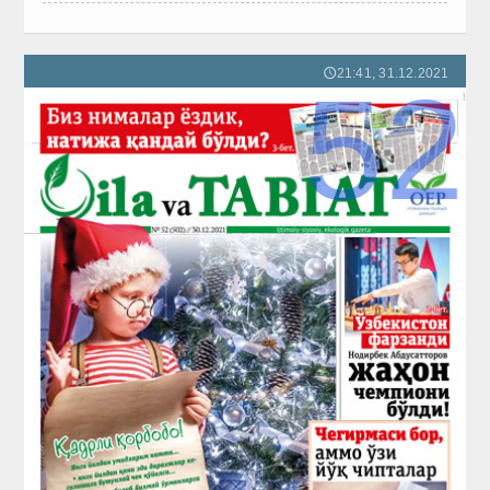
21:41, 31.12.2021
🕔
52