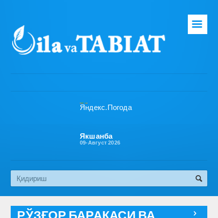
☰
Бош саҳифа
Таҳририят
Газета ҳақида
Раҳбарият
Бўлимлар
Якшанба
09-Август 2026
Обуна
Алоқа
Эко медиа
РЎЗҒОР БАРАКАСИ ВА
