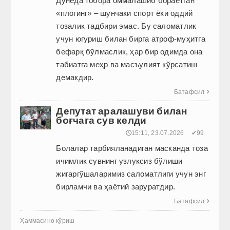
Дунёда тобора оммалашиб бораётган
«плогинг» – шунчаки спорт ёки оддий
тозалик тадбири эмас. Бу саломатлик
учун югуриш билан бирга атроф-муҳитга
бефарқ бўлмаслик, ҳар бир одимда она
табиатга меҳр ва масъулият кўрсатиш
демакдир.
Батафсил

Депутат аралашуви билан
боғчага сув келди
🕔15:11, 23.07.2026
✔99
Болалар тарбияланадиган мас­канда тоза
ичимлик сувнинг узлуксиз бўлиши
жигаргўшаларимиз саломатлиги учун энг
бирламчи ва ҳаётий заруратдир.
Батафсил

Ҳаммасино кўриш