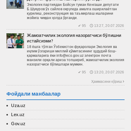
Экологик партиядан Бойсун туман Кенгаши депутати
Б.Шукуров ўз сайлов округида амалга оширилаётган
қурилиш, реконструкция ва таъмирлаш ишларини
жойига чиққан ҳолда ўрганди.
✔ 95 🕔 13:27, 20.07.2026
Жамоатчилик экология назоратчиси бўлишни
истайсизми?
18 ёшга тўлган Ўзбекистон фуқаролари Экология ва
иқлим ўзгариши миллий қўмитасининг ҳудудий бош­
қармаларига ёки info@eco.gov.uz электрон почта
манзили орқали ариза топшириб, жамоатчилик экология
назоратчиси бўлишлари мумкин.
✔ 95 🕔 13:20, 20.07.2026
Ҳаммасини кўриш 
Фойдали манбаалар
Uza.uz
Lex.uz
Gov.uz