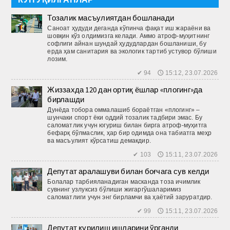
Тозалик масъулиятдан бошланади
Саноат ҳудуди деганда кўпинча фақат иш жараёни ва
шовқин кўз олдимизга келади. Аммо атроф-муҳитнинг
софлиги айнан шундай ҳудудлардан бошланиши, бу
ерда ҳам санитария ва экологик тартиб устувор бўлиши
лозим.
✔ 94 🕔 15:12, 23.07.2026
Жиззахда 120 дан ортиқ ёшлар «плогинг»да
бирлашди
Дунёда тобора оммалашиб бораётган «плогинг» –
шунчаки спорт ёки оддий тозалик тадбири эмас. Бу
саломатлик учун югуриш билан бирга атроф-муҳитга
бефарқ бўлмаслик, ҳар бир одимда она табиатга меҳр
ва масъулият кўрсатиш демакдир.
✔ 103 🕔 15:11, 23.07.2026
Депутат аралашуви билан боғчага сув келди
Болалар тарбияланадиган мас­канда тоза ичимлик
сувнинг узлуксиз бўлиши жигаргўшаларимиз
саломатлиги учун энг бирламчи ва ҳаётий заруратдир.
✔ 99 🕔 15:11, 23.07.2026
Депутат қурилиш ишларини ўрганди