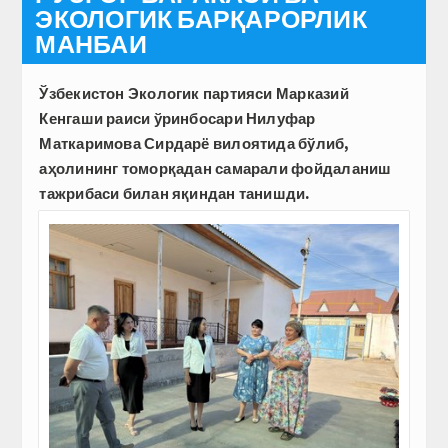
ЭКОЛОГИК БАРҚАРОРЛИК
МАНБАИ
Ўзбекистон Экологик партияси Марказий
Кенгаши раиси ўринбосари Нилуфар
Маткаримова Сирдарё вилоятида бўлиб,
аҳолининг томорқадан самарали фойдаланиш
тажрибаси билан яқиндан танишди.