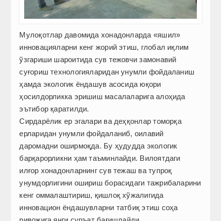
Мулоқотлар давомида хонадонларда «яшил»
инновацияларни кенг жорий этиш, глобал иқлим
ўзгариши шароитида сув тежовчи замонавий
суғориш технологияларидан унумли фойдаланиш
ҳамда экологик ёндашув асосида юқори
ҳосилдорликка эришиш масалаларига алоҳида
эътибор қаратилди.
Сирдарёлик ер эгалари ва деҳқонлар томорқа
ерларидан унумли фойдаланиб, оилавий
даромадни оширмоқда. Бу ҳудудда экологик
барқарорликни ҳам таъминлайди. Вилоятдаги
илғор хонадонларнинг сув тежаш ва тупроқ
унумдорлигини ошириш борасидаги тажрибаларини
кенг оммалаштириш, қишлоқ хўжалигида
инновацион ёндашувларни татбиқ этиш соҳа
ривожига янги суръат бағишлайди.