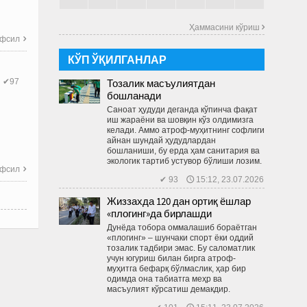
Ҳаммасини кўриш 
фсил

КЎП ЎҚИЛГАНЛАР
Тозалик масъулиятдан
✔97
бошланади
Саноат ҳудуди деганда кўпинча фақат
иш жараёни ва шовқин кўз олдимизга
келади. Аммо атроф-муҳитнинг софлиги
айнан шундай ҳудудлардан
бошланиши, бу ерда ҳам санитария ва
экологик тартиб устувор бўлиши лозим.
фсил

✔ 93 🕔 15:12, 23.07.2026
Жиззахда 120 дан ортиқ ёшлар
«плогинг»да бирлашди
Дунёда тобора оммалашиб бораётган
«плогинг» – шунчаки спорт ёки оддий
тозалик тадбири эмас. Бу саломатлик
учун югуриш билан бирга атроф-
муҳитга бефарқ бўлмаслик, ҳар бир
одимда она табиатга меҳр ва
масъулият кўрсатиш демакдир.