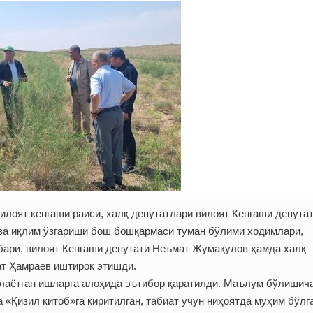
лоят кенгаши раиси, халқ депутатлари вилоят Кенгаши депута
 ва иқлим ўзгариши бош бошқармаси туман бўлими ходимлари,
бари, вилоят Кенгаши депутати Неъмат Жумақулов ҳамда халқ
ат Ҳамраев иштирок этишди.
лаётган ишларга алоҳида эътибор қаратилди. Маълум бўлишича
 «Қизил китоб»га киритилган, табиат учун ниҳоятда муҳим бўлг