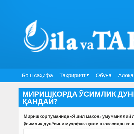
Бош саҳифа
Таҳририят
Обуна
Алоқа
МИРИШКОРДА ЎСИМЛИК ДУН
ҚАНДАЙ?
Миришкор туманида «Яшил макон» умуммиллий л
ўсимлик дунёсини муҳофаза қилиш юзасидан кенг