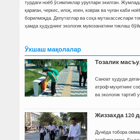
турдаги ноёб ўсимликлар уруғлари экилган. Жумлад
қараған, черкес, илоқ, изен, коврак ва чуған каби 
борилмоқда. Депутатлар ва соҳа мутахассислари т
ҳамда ҳудуднинг экологик мувозанатини тиклаш бўй
Ўхшаш мақолалар
Тозалик масъ
Саноат ҳудуди дега
атроф-муҳитнинг со
ва экологик тартиб 
Жиззахда 120 
Дунёда тобора оммал
тадбири эмас. Бу с