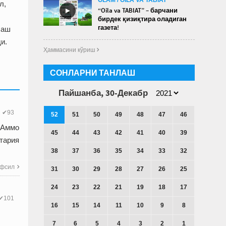
л,
►
“Oila va TABIAT” – барчани
бирдек қизиқтира оладиган
газета!
лаш
и.
Ҳаммасини кўриш 
СОНЛАРНИ ТАНЛАШ
Пайшанба, 30-Декабр
✔93
52
51
50
49
48
47
46
. Аммо
45
44
43
42
41
40
39
тария
38
37
36
35
34
33
32
фсил

31
30
29
28
27
26
25
24
23
22
21
19
18
17
✔101
16
15
14
11
10
9
8
7
6
5
4
3
2
1