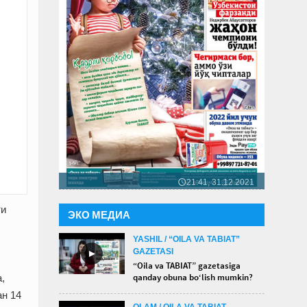
21:41, 31.12.2021
🕔
ти
ЭКО МЕДИА
YASHIL / “OILA VA TABIAT”
GAZETASI
►
“Oila va TABIAT” gazetasiga
qanday obuna bo‘lish mumkin?
,
ан 14
OLAM / OILA VA TABIAT