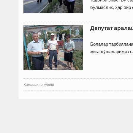
бўлмаслик, ҳар бир 
Депутат арала
Болалар тарбияланад
жигаргўшаларимиз са
Ҳаммасино кўриш