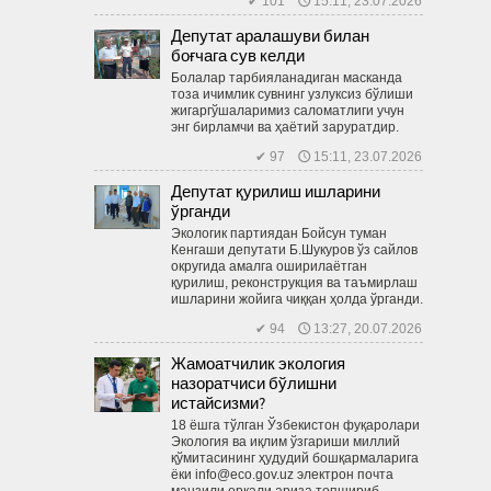
✔ 101 🕔 15:11, 23.07.2026
Депутат аралашуви билан
боғчага сув келди
Болалар тарбияланадиган мас­канда
тоза ичимлик сувнинг узлуксиз бўлиши
жигаргўшаларимиз саломатлиги учун
энг бирламчи ва ҳаётий заруратдир.
✔ 97 🕔 15:11, 23.07.2026
Депутат қурилиш ишларини
ўрганди
Экологик партиядан Бойсун туман
Кенгаши депутати Б.Шукуров ўз сайлов
округида амалга оширилаётган
қурилиш, реконструкция ва таъмирлаш
ишларини жойига чиққан ҳолда ўрганди.
✔ 94 🕔 13:27, 20.07.2026
Жамоатчилик экология
назоратчиси бўлишни
истайсизми?
18 ёшга тўлган Ўзбекистон фуқаролари
Экология ва иқлим ўзгариши миллий
қўмитасининг ҳудудий бош­қармаларига
ёки info@eco.gov.uz электрон почта
манзили орқали ариза топшириб,