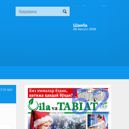
Шанба
08-Август 2026
52
Етти кун