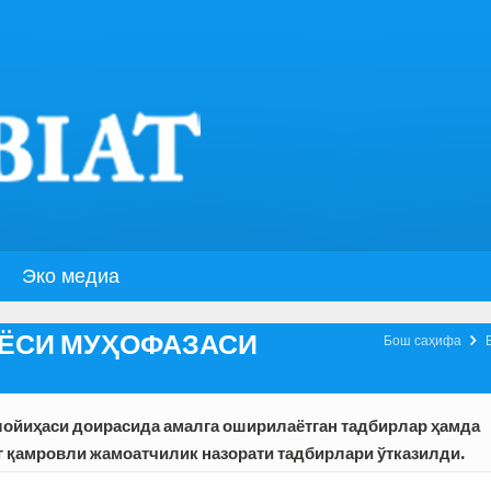
Эко медиа
ЁСИ МУҲОФАЗАСИ

Бош саҳифа
ойиҳаси доирасида амалга оширилаётган тадбирлар ҳамда
 қамровли жамоатчилик назорати тадбирлари ўтказилди.