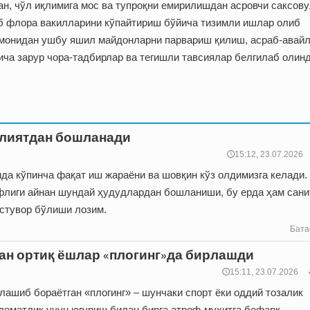
ан, чўл иқлимига мос ва тупроқни емирилишдан асровчи саксову
ноёб флора вакилларини кўпайтириш бўйича тизимли ишлар олиб
омонидан ушбу яшил майдонларни парвариш қилиш, асраб-авай
ича зарур чора-тадбирлар ва тегишли тавсиялар белгилаб олинд
улиятдан бошланади
🕔15:12, 23.07.2026
нда кўпинча фақат иш жараёни ва шовқин кўз олдимизга келади
флиги айнан шундай ҳудудлардан бошланиши, бу ерда ҳам сани
устувор бўлиши лозим.
Бата
дан ортиқ ёшлар «плогинг»да бирлашди
🕔15:11, 23.07.2026
ашиб бораётган «плогинг» – шунчаки спорт ёки оддий тозалик
аломатлик учун югуриш билан бирга атроф-муҳитга бефарқ