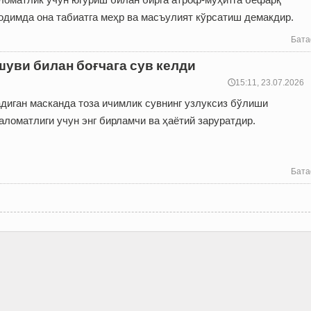
одимда она табиатга меҳр ва масъулият кўрсатиш демакдир.
Бата
шуви билан боғчага сув келди
🕔15:11, 23.07.2026
иган мас­канда тоза ичимлик сувнинг узлуксиз бўлиши
ломатлиги учун энг бирламчи ва ҳаётий заруратдир.
Бата