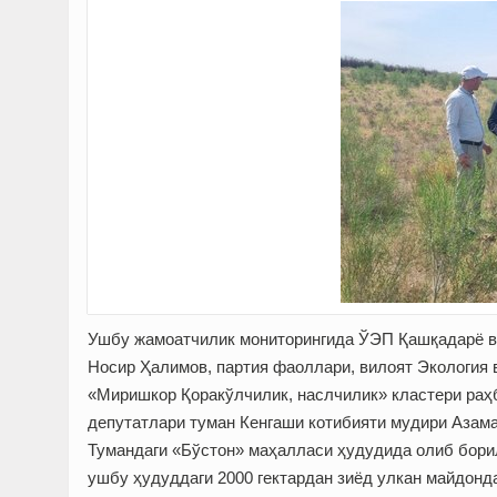
Ушбу жамоатчилик мониторингида ЎЭП Қашқадарё ви
Носир Ҳалимов, партия фаоллари, вилоят Экология
«Миришкор Қоракўлчилик, наслчилик» кластери раҳ
депутатлари туман Кенгаши котибияти мудири Азам
Тумандаги «Бўстон» маҳалласи ҳудудида олиб бори
ушбу ҳудуддаги 2000 гектардан зиёд улкан майдонда