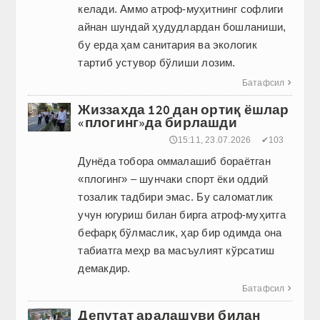
келади. Аммо атроф-муҳитнинг софлиги
айнан шундай ҳудудлардан бошланиши,
бу ерда ҳам санитария ва экологик
тартиб устувор бўлиши лозим.
Батафсил

Жиззахда 120 дан ортиқ ёшлар
«плогинг»да бирлашди
🕔15:11, 23.07.2026
✔103
Дунёда тобора оммалашиб бораётган
«плогинг» – шунчаки спорт ёки оддий
тозалик тадбири эмас. Бу саломатлик
учун югуриш билан бирга атроф-муҳитга
бефарқ бўлмаслик, ҳар бир одимда она
табиатга меҳр ва масъулият кўрсатиш
демакдир.
Батафсил

Депутат аралашуви билан