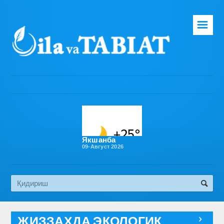
☰
Бош саҳифа
Таҳририят
Газета ҳақида
Раҳбарият
Бўлимлар
Якшанба
09-Август 2026
Обуна
Алоқа
Эко медиа
ЖИЗЗАХДА ЭКОЛОГИК
