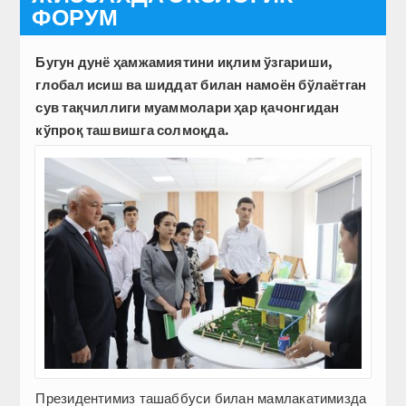
ФОРУМ
Бугун дунё ҳамжамиятини иқлим ўзгариши,
глобал исиш ва шиддат билан намоён бўлаётган
сув тақчиллиги муаммолари ҳар қачонгидан
кўпроқ ташвишга солмоқда.
Президентимиз ташаббуси билан мамлакатимизда