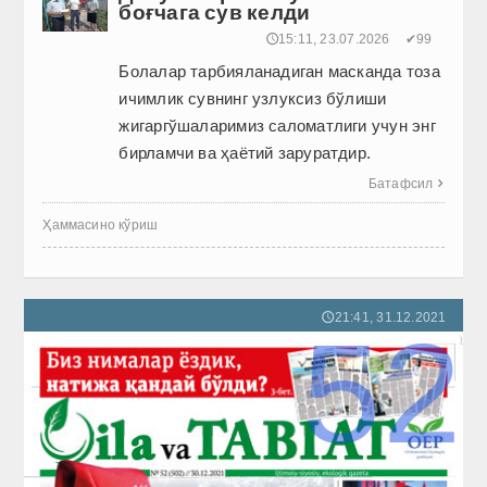
боғчага сув келди
🕔15:11, 23.07.2026
✔99
Болалар тарбияланадиган мас­канда тоза
ичимлик сувнинг узлуксиз бўлиши
жигаргўшаларимиз саломатлиги учун энг
бирламчи ва ҳаётий заруратдир.
Батафсил

Ҳаммасино кўриш
21:41, 31.12.2021
🕔
52