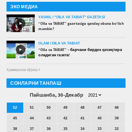
ЭКО МЕДИА
YASHIL / “OILA VA TABIAT” GAZETASI
►
“Oila va TABIAT” gazetasiga qanday obuna bo‘lish
mumkin?
OLAM / OILA VA TABIAT
►
“Oila va TABIAT” – барчани бирдек қизиқтира
оладиган газета!
Ҳаммасини кўриш 
СОНЛАРНИ ТАНЛАШ
Пайшанба, 30-Декабр
52
51
50
49
48
47
46
45
44
43
42
41
40
39
38
37
36
35
34
33
32