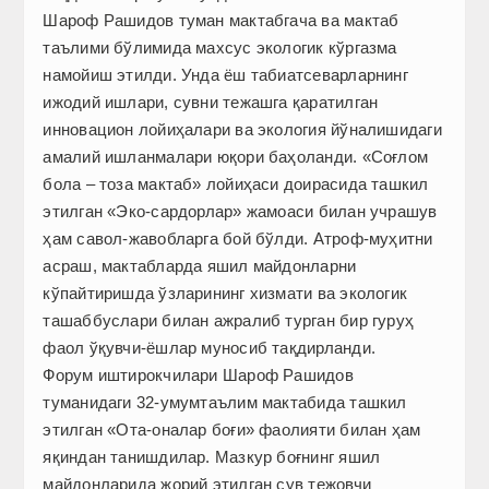
Шароф Рашидов туман мактабгача ва мактаб
таълими бўлимида махсус экологик кўргазма
намойиш этилди. Унда ёш табиатсеварларнинг
ижодий ишлари, сувни тежашга қаратилган
инновацион лойиҳалари ва экология йўналишидаги
амалий ишланмалари юқори баҳоланди. «Соғлом
бола – тоза мактаб» лойиҳаси доирасида ташкил
этилган «Эко-сардорлар» жамоаси билан учрашув
ҳам савол-жавобларга бой бўлди. Атроф-муҳитни
асраш, мактабларда яшил майдонларни
кўпайтиришда ўзларининг хизмати ва экологик
ташаббуслари билан ажралиб турган бир гуруҳ
фаол ўқувчи-ёшлар муносиб тақдирланди.
Форум иштирокчилари Шароф Рашидов
туманидаги 32-умумтаълим мактабида ташкил
этилган «Ота-оналар боғи» фаолияти билан ҳам
яқиндан танишдилар. Мазкур боғнинг яшил
майдонларида жорий этилган сув тежовчи