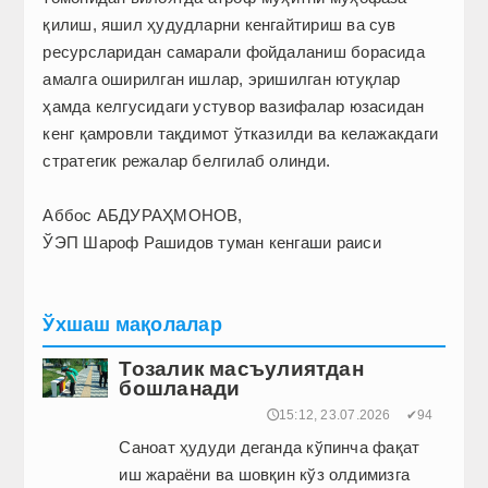
қилиш, яшил ҳудудларни кенгайтириш ва сув
ресурсларидан самарали фойдаланиш борасида
амалга оширилган ишлар, эришилган ютуқлар
ҳамда келгусидаги устувор вазифалар юзасидан
кенг қамровли тақдимот ўтказилди ва келажакдаги
стратегик режалар белгилаб олинди.
Аббос АБДУРАҲМОНОВ,
ЎЭП Шароф Рашидов туман кенгаши раиси
Ўхшаш мақолалар
Тозалик масъулиятдан
бошланади
🕔15:12, 23.07.2026
✔94
Саноат ҳудуди деганда кўпинча фақат
иш жараёни ва шовқин кўз олдимизга