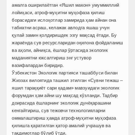
амалга оширилаётган «Яшил макон» умуммиллий
лойиҳаси, атроф-муҳитни муҳофаза қилиш
борасидаги ислоҳотлар замирида ҳам айнан она
табиатни асраш, келажак авлодга яшаш учун
қулай замин қолдиришдек эзгу мақсад ётади. Бу
жараёнда сув ресурсларидан оқилона фойдаланиш
ва аҳоли, айниқса, ёшлар ўртасида экологик
маданиятни юксалтириш энг устувор
вазифалардан биридир.
Ўзбекистон Экологик партияси ташаббуси билан
Жиззах вилоятида ташкил этилган «Сувни тежаш –
яшил тараққиёт сари қадам» мавзуидаги экологик
форумдан ҳам айни шу мақсад кўзланди. Тадбир
доирасида ёшларнинг экологик дунёқарашини
кенгайтириш, сув тежовчи технологияларни
оммалаштириш ҳамда атроф-муҳитни муҳофаза
қилишга қаратилган қатор амалий учрашув ва
тақдимотлар бўлиб ўтди.