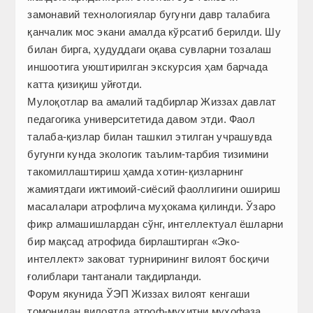
замонавий технологиялар бугунги давр талабига
қанчалик мос экани амалда кўрсатиб берилди. Шу
билан бирга, ҳудуддаги оқава сувларни тозалаш
иншоотига уюштирилган экскурсия ҳам барчада
катта қизиқиш уйғотди.
Мулоқотлар ва амалий тадбирлар Жиззах давлат
педагогика университетида давом этди. Фаол
талаба-қизлар билан ташкил этилган учрашувда
бугунги кунда экологик таълим-тарбия тизимини
такомиллаштириш ҳамда хотин-қизларнинг
жамиятдаги ижтимоий-сиёсий фаоллигини ошириш
масалалари атрофлича муҳокама қилинди. Ўзаро
фикр алмашишлардан сўнг, интеллектуал ёшларни
бир мақсад атрофида бирлаштирган «Эко-
интеллект» заковат турнирининг вилоят босқичи
ғолиблари тантанали тақдирланди.
Форум якунида ЎЭП Жиззах вилоят кенгаши
томонидан вилоятда атроф-муҳитни муҳофаза