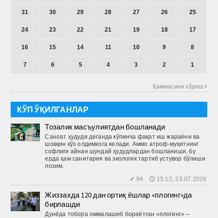
31
30
29
28
27
26
25
24
23
22
21
19
18
17
16
15
14
11
10
9
8
7
6
5
4
3
2
1
Ҳаммасини кўриш 
КЎП ЎҚИЛГАНЛАР
Тозалик масъулиятдан бошланади
Саноат ҳудуди деганда кўпинча фақат иш жараёни ва
шовқин кўз олдимизга келади. Аммо атроф-муҳитнинг
софлиги айнан шундай ҳудудлардан бошланиши, бу
ерда ҳам санитария ва экологик тартиб устувор бўлиши
лозим.
✔ 94 🕔 15:12, 23.07.2026
Жиззахда 120 дан ортиқ ёшлар «плогинг»да
бирлашди
Дунёда тобора оммалашиб бораётган «плогинг» –