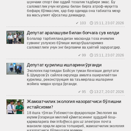
шунчаки спорт ёки оддий тозалик тадбири эмас. Бу
саломатлик учун югуриш билан бирга атроф-муҳитга
бефарқ бўлмаслик, ҳар бир одимда она табиатга меҳр
ва масъулият кўрсатиш демакдир.
✔ 103 🕔 15:11, 23.07.2026
Депутат аралашуви билан боғчага сув келди
Болалар тарбияланадиган мас­канда тоза ичимлик
сувнинг узлуксиз бўлиши жигаргўшаларимиз
саломатлиги учун энг бирламчи ва ҳаётий заруратдир.
✔ 99 🕔 15:11, 23.07.2026
Депутат қурилиш ишларини ўрганди
Экологик партиядан Бойсун туман Кенгаши депутати
Б.Шукуров ўз сайлов округида амалга оширилаётган
қурилиш, реконструкция ва таъмирлаш ишларини
жойига чиққан ҳолда ўрганди.
✔ 95 🕔 13:27, 20.07.2026
Жамоатчилик экология назоратчиси бўлишни
истайсизми?
18 ёшга тўлган Ўзбекистон фуқаролари Экология ва
иқлим ўзгариши миллий қўмитасининг ҳудудий бош­
қармаларига ёки info@eco.gov.uz электрон почта
манзили орқали ариза топшириб, жамоатчилик экология
назоратчиси бўлишлари мумкин.