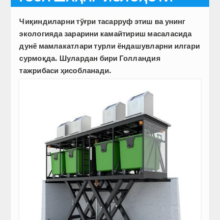
Чиқиндиларни тўғри тасарруф этиш ва унинг
экология­да зарарини камайтириш масаласида
дунё мамлакатлари турли ёндашувларни илгари
сурмоқда. Шулардан бири Голландия
тажрибаси ҳисобланади.