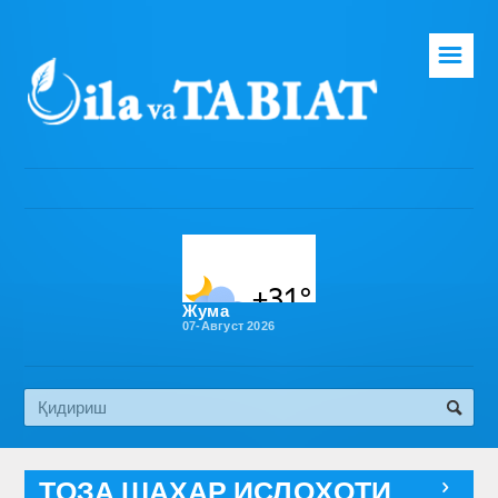
☰
Бош саҳифа
Таҳририят
Газета ҳақида
Раҳбарият
Бўлимлар
Жума
07-Август 2026
Обуна
Алоқа
Эко медиа
ТОЗА ШАҲАР ИСЛОҲОТИ
