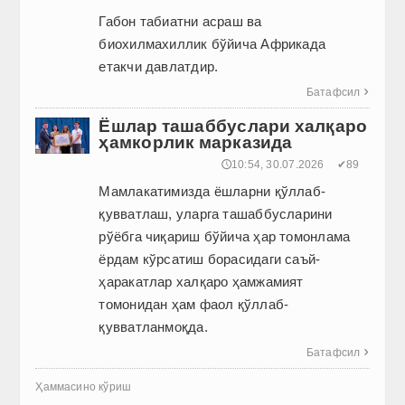
Габон табиатни асраш ва
биохилмахиллик бўйича Африкада
етакчи давлатдир.
Батафсил

Ёшлар ташаббуслари халқаро
ҳамкорлик марказида
🕔10:54, 30.07.2026
✔89
Мамлакатимизда ёшларни қўллаб-
қувватлаш, уларга ташаб­бусларини
рўёбга чиқариш бўйича ҳар томонлама
ёрдам кўрсатиш борасидаги саъй-
ҳаракатлар халқаро ҳамжамият
томонидан ҳам фаол қўллаб-
қувватланмоқда.
Батафсил

Ҳаммасино кўриш