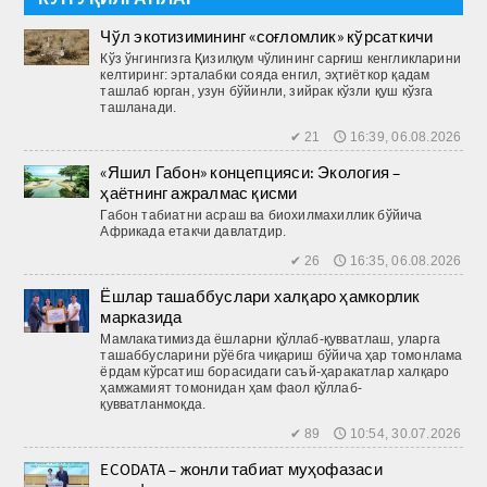
Чўл экотизимининг «соғломлик» кўрсаткичи
Кўз ўнгингизга Қизилқум чўлининг сарғиш кенгликларини
келтиринг: эрталабки сояда енгил, эҳтиёткор қадам
ташлаб юрган, узун бўйинли, зийрак кўзли қуш кўзга
ташланади.
✔ 21 🕔 16:39, 06.08.2026
«Яшил Габон» концепцияси: Экология –
ҳаётнинг ажралмас қисми
Габон табиатни асраш ва биохилмахиллик бўйича
Африкада етакчи давлатдир.
✔ 26 🕔 16:35, 06.08.2026
Ёшлар ташаббуслари халқаро ҳамкорлик
марказида
Мамлакатимизда ёшларни қўллаб-қувватлаш, уларга
ташаб­бусларини рўёбга чиқариш бўйича ҳар томонлама
ёрдам кўрсатиш борасидаги саъй-ҳаракатлар халқаро
ҳамжамият томонидан ҳам фаол қўллаб-
қувватланмоқда.
✔ 89 🕔 10:54, 30.07.2026
ECODATA – жонли табиат муҳофазаси