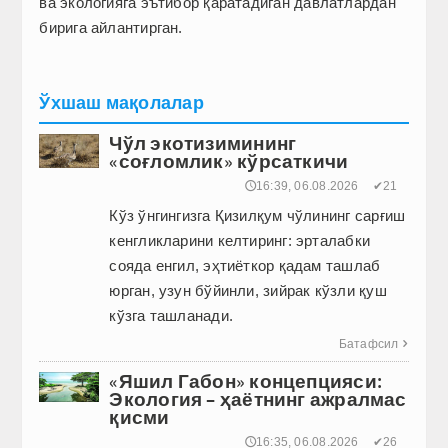
ва экологияга эътибор қаратадиган давлатлардан
бирига айлантирган.
Ўхшаш мақолалар
Чўл экотизимининг
«соғломлик» кўрсаткичи
🕔16:39, 06.08.2026
✔21
Кўз ўнгингизга Қизилқум чўлининг сарғиш
кенгликларини келтиринг: эрталабки
сояда енгил, эҳтиёткор қадам ташлаб
юрган, узун бўйинли, зийрак кўзли қуш
кўзга ташланади.
Батафсил

«Яшил Габон» концепцияси:
Экология – ҳаётнинг ажралмас
қисми
🕔16:35, 06.08.2026
✔26