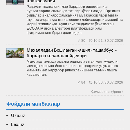
платформаси
Рақамли технологиялар барқарор ривожланиш
суръатларига салмоқли таъсир кўрсатмоқда. Юртимиз
олимлари халқаро ҳамжамият мутахассислари билан
яқин ҳамкорликда янги экологик лойиҳаларни амалиётга
жорий этишмоқда. Куни кеча тақдимоти ўтказилган
ECODATA ягона электрон платформаси ҳам
фикримизнинг ёрқин далилидир.
✔ 80 🕔 10:51, 30.07.2026
Маҳалладан Бошланган «яшил» ташаббус –
барқарор келажак пойдевори
Мамлакатимизда амалга оширилаётган кенг кўламли
ислоҳотларнинг бош ғояси инсон қадрини улуғлаш ва
жамиятнинг барқарор ривожланишини таъминлашга
қаратилган.
✔ 84 🕔 10:50, 30.07.2026
Ҳаммасини кўриш 
Фойдали манбаалар
Uza.uz
Lex.uz