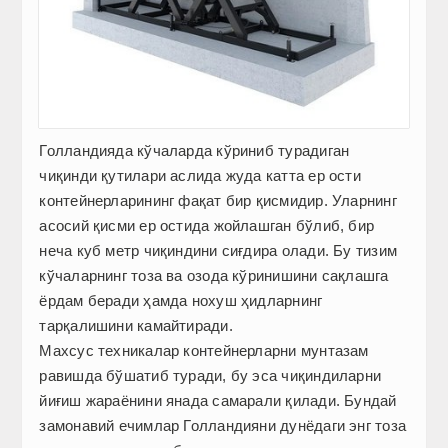
Голландияда кўчаларда кўриниб турадиган
чиқинди қутилари аслида жуда катта ер ости
контейнерларининг фақат бир қисмидир. Уларнинг
асосий қисми ер остида жойлашган бўлиб, бир
неча куб метр чиқиндини сиғдира олади. Бу тизим
кўчаларнинг тоза ва озода кўринишини сақлашга
ёрдам беради ҳамда нохуш ҳидларнинг
тарқалишини камайтиради.
Махсус техникалар контейнерларни мунтазам
равишда бўшатиб туради, бу эса чиқиндиларни
йиғиш жараёнини янада самарали қилади. Бундай
замонавий ечимлар Голландияни дунёдаги энг тоза