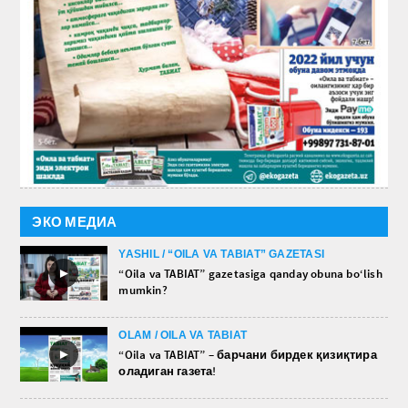
ЭКО МЕДИА
YASHIL / “OILA VA TABIAT” GAZETASI
►
“Oila va TABIAT” gazetasiga qanday obuna bo‘lish
mumkin?
OLAM / OILA VA TABIAT
►
“Oila va TABIAT” – барчани бирдек қизиқтира
оладиган газета!