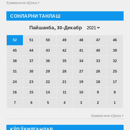
Ҳаммасини кўриш 
СОНЛАРНИ ТАНЛАШ
Пайшанба, 30-Декабр
52
51
50
49
48
47
46
45
44
43
42
41
40
39
38
37
36
35
34
33
32
31
30
29
28
27
26
25
24
23
22
21
19
18
17
16
15
14
11
10
9
8
7
6
5
4
3
2
1
Ҳаммасини кўриш 
КЎП ЎҚИЛГАНЛАР