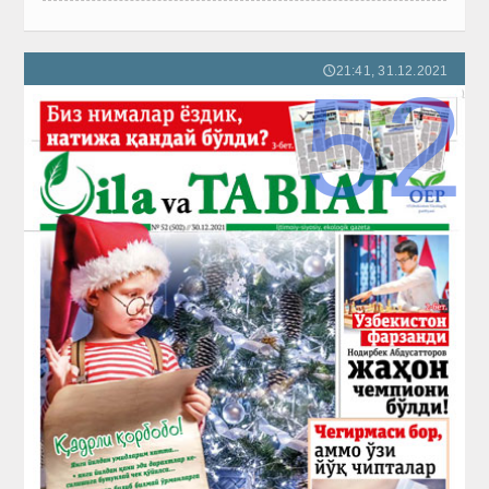
21:41, 31.12.2021
🕔
52