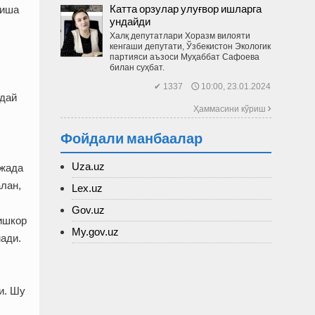
Катта орзулар улуғвор ишларга
миша
ундайди
Халқ депутатлари Хоразм вилояти
кенгаши депутати, Ўзбекис­тон Экологик
партияси аъзоси Муҳаббат Сафоева
билан суҳбат.
✔ 1337 🕔 10:00, 23.01.2024
ндай
Ҳаммасини кўриш 
Фойдали манбаалар
Uza.uz
ажада
лан,
Lex.uz
Gov.uz
ишкор
My.gov.uz
ади.
и. Шу