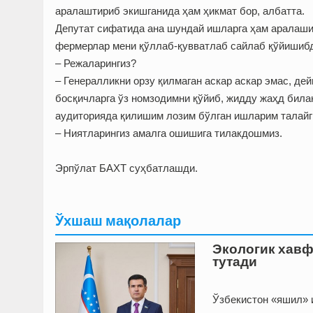
аралаштириб экишганида ҳам ҳикмат бор, албатта.
Депутат сифатида ана шундай ишларга ҳам аралашиш
фермерлар мени қўллаб-қувватлаб сайлаб қўйишиб
– Режаларингиз?
– Генералликни орзу қилмаган аскар аскар эмас, д
босқичларга ўз номзодимни қўйиб, жидду жаҳд билан
аудиторияда қилишим лозим бўлган ишларим талайги
– Ниятларингиз амалга ошишига тилакдошмиз.
Эрпўлат БАХТ суҳбатлашди.
Ўхшаш мақолалар
Экологик хавф
тутади
Ўзбекистон «яшил» 