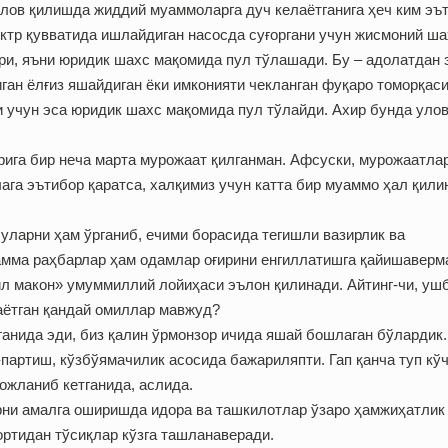
лов қилишда жиддий муаммоларга дуч келаётганига ҳеч ким эъ
ктр қувватида ишлайдиган насосда суғоргани учун жисмоний ша
и, яъни юридик шахс мақомида пул тўлашади. Бу – адолатдан 
ган ёлғиз яшайдиган ёки имконияти чекланган фуқаро томорқас
ни учун эса юридик шахс мақомида пул тўлайди. Ахир бунда уло
рига бир неча марта мурожаат қилганман. Афсуски, мурожаатла
ага эътибор қаратса, халқимиз учун катта бир муаммо ҳал қили
уларни ҳам ўрганиб, ечими борасида тегишли вазирлик ва
амма раҳбарлар ҳам одамлар оғирини енгиллатишга қайишаверм
л макон» умуммиллий лойиҳаси эълон қилинади. Айтинг-чи, уш
аётган қандай омиллар мавжуд?
ганида эди, биз қалин ўрмонзор ичида яшай бошлаган бўлардик.
артиш, кўзбўямачилик асосида бажариляпти. Гап қанча туп кў
вожланиб кетганида, аслида.
рни амалга оширишда идора ва ташкилотлар ўзаро ҳамжиҳатлик
ортидан тўсиқлар кўзга ташланаверади.