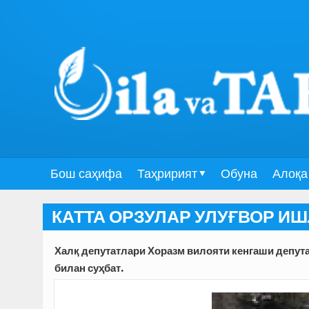
Бош саҳифа
Таҳририят
Обуна
Алоқа
КАТТА ОРЗУЛАР УЛУҒВОР И
Халқ депутатлари Хоразм вилояти кенгаши депута
билан суҳбат.