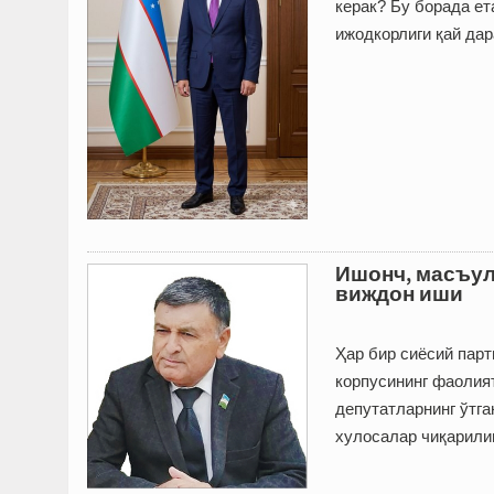
керак? Бу борада ет
ижодкорлиги қай д
Ишонч, масъул
виждон иши
Ҳар бир сиёсий парт
корпусининг фаолият
депутатларнинг ўтга
хулосалар чиқарили