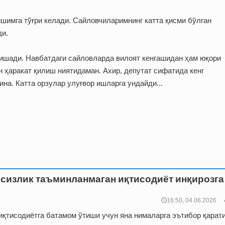
имга тўғри келади. Сайловчиларимнинг катта қисми бўлган
ди.
ейишади. Навбатдаги сайловларда вилоят кенгашидан ҳам юқори
 ҳаракат қилиш ниятидаман. Ахир, депутат сифатида кенг
на. Катта орзулар улуғвор ишларга ундайди...
сизлик таъминланмаган иқтисодиёт инқирозга
🕔16:50, 04.06.2026
иқтисодиётга батамом ўтиши учун яна нималарга эътибор қарат