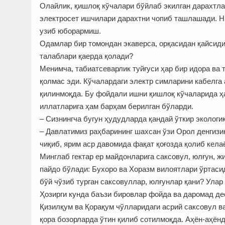
Олайлик, қишлоқ кўчалари бўйлаб экилган дарахтла
электросет ишчилари дарахтни чопиб ташлашади. Н
узиб юборармиш.
Одамлар бир томондан экаверса, орқасидан қайсид
талаблари қаерда қолади?
Менимча, табиатсеварлик туйғуси ҳар бир идора ва
қолмас эди. Кўчалардаги электр симларини кабелга
қилинмоқда. Бу фойдали ишни қишлоқ кўчаларида ҳ
иллатларига ҳам барҳам берилган бўларди.
– Сизнингча бугун ҳудудларда қандай ўткир эколог
– Давлатимиз раҳбарининг шахсан ўзи Орол денгизи
чиқиб, ярим аср давомида фақат қоғозда қолиб келаё
Минглаб гектар ер майдонларига саксовул, юлғун, ж
пайдо бўлади: Бухоро ва Хоразм вилоятлари ўртаси
бўй чўзиб турган саксовуллар, юлғунлар қани? Улар 
Ҳозирги кунда баъзи бировлар фойда ва даромад дес
Қизилқум ва Қорақум чўлларидаги асрий саксовул в
қора бозорларда ўтин қилиб сотилмоқда. Аҳён-аҳён