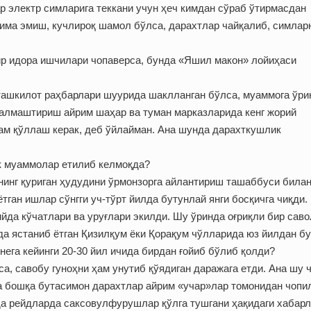
р электр симларига теккани учун ҳеч кимдан сўраб ўтирмасдан
има эмиш, кучлироқ шамол бўлса, дарахтлар чайқалиб, симлар
ир идора ишчилари чопаверса, бунда «Яшил макон» лойиҳаси
 ташкилот раҳбарлари шуурида шаклланган бўлса, муаммога ўри
 алмаштириш айрим шаҳар ва туман марказларида кенг жорий
ам қўллаш керак, деб ўйлайман. Ана шунда дарахткушлик
ик муаммолар етилиб келмоқда?
нинг қуриган ҳудудини ўрмонзорга айлантириш ташаббуси била
тган ишлар сўнгги уч-тўрт йилда бутунлай янги босқичга чиқди.
ийда кўчатлари ва уруғлари экилди. Шу ўринда оғриқли бир саво
да ястаниб ётган Қизилқум ёки Қорақум чўлларида юз йилдан б
нега кейинги 20-30 йил ичида бирдан ғойиб бўлиб қолди?
а, савобу гуноҳни ҳам унутиб қўядиган даражага етди. Ана шу 
а бошқа бутасимон дарахтлар айрим «учар»лар томонидан чопи
да рейдларда саксовулфурушлар қўлга тушгани ҳақидаги хабар