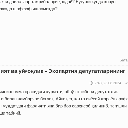
акчи давлатлар тажрибалари қандай? Бугунги кунда қонун
аражада шаффоф ишламоқда?
Бата
ият ва уйғоқлик – Экопартия депутатларининг
🕔17:43, 23.08.2024
✔
иянинг омма орасидаги ҳурмати, обрў-эътибори депутатлик
и билан чамбарчас боғлиқ. Айниқса, катта сиёсий жараён араф
н муддатдаги фаолияти яна бир бор сарҳисоб қилиниб, тегишли
ши табиий.