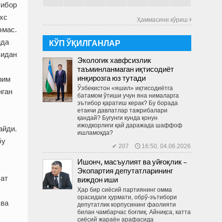
тибор
хс
Ҳаммасини кўриш 
эмас.
ида
КЎП ЎҚИЛГАНЛАР
видан
Экологик хавфсизлик
таъминланмаган иқтисодиёт
инқирозга юз тутади
рим
Ўзбекистон «яшил» иқтисодиётга
нган
батамом ўтиши учун яна нималарга
эътибор қаратиш керак? Бу борада
етакчи давлатлар тажрибалари
қандай? Бугунги кунда қонун
ижодкорлиги қай даражада шаффоф
айди.
ишламоқда?
бу
✔ 207 🕔 16:50, 04.06.2026
Ишонч, масъулият ва уйғоқлик –
Экопартия депутатларининг
чат
виждон иши
Ҳар бир сиёсий партиянинг омма
орасидаги ҳурмати, обрў-эътибори
 ва
депутатлик корпусининг фаолияти
билан чамбарчас боғлиқ. Айниқса, катта
сиёсий жараён арафасида