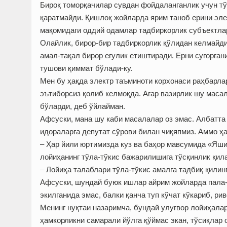
Бироқ томорқачилар сувдан фойдаланганлик учун тў
қаратмайди. Қишлоқ жойларда ярим таноб ерини эле
мақомидаги оддий одамлар тадбиркорлик субъектлар
Олайлик, бирор-бир тадбиркорлик қўлидан келмайди
амал-тақал бирор егулик етиштиради. Ерни суғорга
тушови қиммат бўлади-ку.
Мен бу ҳақда электр таъминоти корхонаси раҳбарла
эътиборсиз қолиб келмоқда. Агар вазирлик шу масал
бўларди, деб ўйлайман.
Афсуски, мана шу каби масалалар оз эмас. Албатта 
идораларга депутат сўрови билан чиқяпмиз. Аммо ҳ
– Ҳар йили юртимизда куз ва баҳор мавсумида «Яши
лойиҳанинг тўла-тўкис бажарилишига тўсқинлик қил
– Лойиҳа талаблари тўла-тўкис амалга тадбиқ қилин
Афсуски, шундай буюк ишлар айрим жойларда пала-п
экилганида эмас, балки қанча туп кўчат кўкариб, ри
Менинг нуқтаи назаримча, бундай улуғвор лойиҳала
ҳамкорликни самарали йўлга қўймас экан, тўсиқлар 