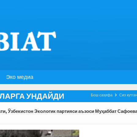
Эко медиа
ШЛАРГА УНДАЙДИ

Бош саҳифа
Сиз кутга
ти, Ўзбекис­тон Экологик партияси аъзоси Муҳаббат Сафоев