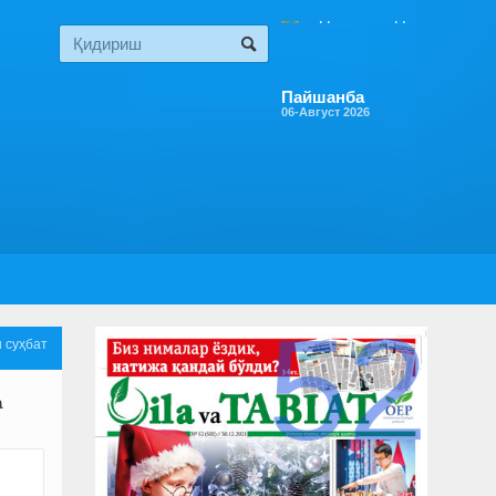
Пайшанба
06-Август 2026
52
н суҳбат
а