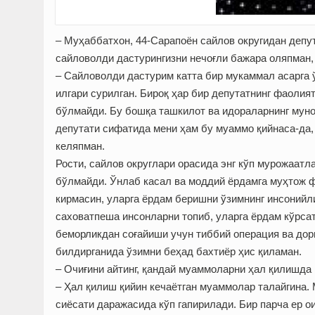
– Муҳаббатхон, 44-Сарапоён сайлов округидан депут
сайловолди дастурингизни нечоғли бажара оляпман,
– Сайловолди дастурим катта бир мукаммал асарга ў
илгари сурилган. Бироқ ҳар бир депутатнинг фаоли
бўлмайди. Бу бошқа ташкилот ва идораларнинг муно
депутати сифатида мени ҳам бу муаммо қийнаса-да,
келяпман.
Рости, сайлов округлари орасида энг кўп мурожаат
бўлмайди. Ўнлаб касал ва моддий ёрдамга муҳтож ф
кирмасин, уларга ёрдам беришни ўзимнинг инсонийл
саховатпеша инсонларни топиб, уларга ёрдам кўрса
беморликдан соғайиши учун тиббий операция ва дор
билдирганида ўзимни беҳад бахтиёр ҳис қиламан.
– Очиғини айтинг, қандай муаммоларни ҳал қилишда
– Ҳал қилиш қийин кечаётган муаммолар талайгина.
сиёсати даражасида кўп гапирилади. Бир парча ер о