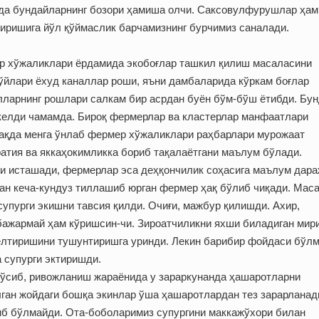
рида бундайларнинг бозори ҳамиша олчи. Саксовулфурушлар ҳа
тиришига йўл қўймаслик барчамизнинг бурчимиз саналади.
р хўжаликлари ёрдамида экобоғлар ташкил қилиш масаласини
 бўйлари ёхуд каналлар роши, яъни дамбаларида кўркам боғлар
алларнинг рошлари салкам бир асрдан буён бўм-бўш ётибди. Бу
келди чамамда. Бироқ фермерлар ва кластерлар манфаатлари
ҳақда менга ўнлаб фермер хўжаликлари раҳбарлари мурожаат
атия ва яккаҳокимликка бориб тақалаётгани маълум бўлади.
и исташади, фермерлар эса деҳқончилик соҳасига маълум дар
ан кеча-кундуз тиллашиб юрган фермер ҳақ бўлиб чиқади. Маса
супурги экишни тавсия қилди. Очиғи, мажбур қилишди. Ахир,
 бажармай ҳам кўришсин-чи. Зироатчиликни яхши биладиган мир
келтиришини тушунтиришга уринди. Лекин барибир фойдаси бўлм
а супурги эктиришди.
о ўсиб, ривожланиш жараёнида у зараркунанда ҳашаротларни
лган жойдаги бошқа экинлар ўша ҳашаротлардан тез зарарланад
иб бўлмайди. Ота-боболаримиз супургини маккажўхори билан