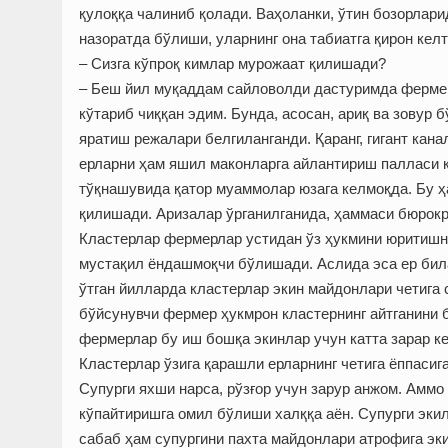
қулоққа чалиниб қолади. Ваҳоланки, ўтин бозорла
назоратда бўлиши, уларнинг она табиатга қирон кел
– Сизга кўпроқ кимлар мурожаат қилишади?
– Беш йил муқаддам сайловолди дастуримда ферме
кўтариб чиққан эдим. Бунда, асосан, ариқ ва зовур
яратиш режалари белгиланганди. Қаранг, гигант кан
ерларни ҳам яшил маконларга айлантириш палласи 
тўқнашувида қатор муаммолар юзага келмоқда. Бу 
қилишади. Аризалар ўрганилганида, ҳаммаси бюрокр
Кластерлар фермерлар устидан ўз ҳукмини юритишн
мустақил ёндашмоқчи бўлишади. Аслида эса ер бил
ўтган йилларда кластерлар экин майдонлари четига 
бўйсунувчи фермер ҳукмрон кластернинг айтганини
фермерлар бу иш бошқа экинлар учун катта зарар 
Кластерлар ўзига қарашли ерларнинг четига ёппасиг
Супурги яхши нарса, рўзғор учун зарур анжом. Амм
кўпайтиришга омил бўлиши халққа аён. Супурги эки
сабаб ҳам супургини пахта майдонлари атрофига эк