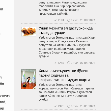
депутатларнинг ўтган муддатдаги
фаолияти яна бир бор сарҳисоб
ни
қилиниб, тегишли хулосалар
чиқарилиши табиий.
✔ 1181 🕔 17:43, 23.08.2024
Унинг меҳнати эл дастурхонида
эъзозда туради
н
Ўзбекистон Экологик партиясидан Халқ
депутатлари Хонқа туман Кенгаши
депутати, «Сотим Гўйинчи» хусусий
корхонаси раҳбари Жалоладдин
Сотимов билан учрашибоқ, уни саволга
тутдим.
✔ 1287 🕔 22:35, 07.04.2024
н
Ҳамиша масъулиятли бўлиш –
партия ходими ва
л
экофаолликнинг муҳим шарти
уён
Ўзбекистон Экологик партияси
Қорақалпоғистон Республикаси партия
ташкилоти кенгаши Ижроия қўмитаси
чексиз
раиси Айсaнeм БЕГИМОВА билан
суҳбат
либ,
✔ 1326 🕔 16:47, 25.01.2024
лар