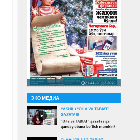
21:41, 31.12.2021
🕔
ЭКО МЕДИА
YASHIL / “OILA VA TABIAT”
GAZETASI
►
“Oila va TABIAT” gazetasiga
qanday obuna bo‘lish mumkin?
OLAM / OILA VA TABIAT