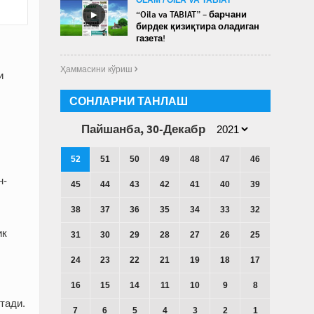
►
“Oila va TABIAT” – барчани
бирдек қизиқтира оладиган
газета!
Ҳаммасини кўриш 
и
СОНЛАРНИ ТАНЛАШ
Пайшанба, 30-Декабр
52
51
50
49
48
47
46
н-
45
44
43
42
41
40
39
38
37
36
35
34
33
32
ик
31
30
29
28
27
26
25
24
23
22
21
19
18
17
16
15
14
11
10
9
8
тади.
7
6
5
4
3
2
1