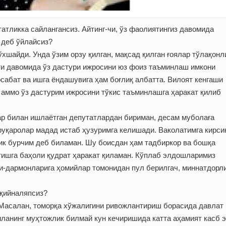
атликка сайлангансиз. Айтинг-чи, ўз фаолиятингиз давомида
 деб ўйлайсиз?
хшайди. Унда ўзим орзу қилган, мақсад қилган ғоялар тўлақонл
яти давомида ўз дастури ижросини юз фоиз таъминлаш имкони
сабат ва ишга ёндашувига ҳам боғлиқ албатта. Вилоят кенгаши
 аммо ўз дастурим ижросини тўкис таъминлашга ҳаракат қилиб
лар билан ишлаётган депутатлардан бириман, десам муболаға
уқаролар мадад истаб ҳузуримга келишади. Ваколатимга кирси
ик бурчим деб биламан. Шу боисдан ҳам тадбиркор ва бошқа
тишга баҳоли қудрат ҳаракат қиламан. Кўплаб элдошларимиз
и-дармонларига ҳомийлар томонидан пул берилгач, миннатдорл
 қийналяпсиз?
 Масалан, томорқа хўжалигини ривожлантириш борасида давлат
иланинг муҳтожлик билмай кун кечиришида катта аҳамият касб э