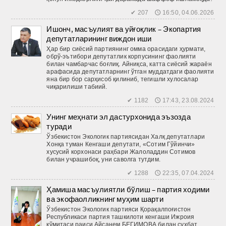
✔ 207 🕔 16:50, 04.06.2026
Ишонч, масъулият ва уйғоқлик – Экопартия
депутатларининг виждон иши
Ҳар бир сиёсий партиянинг омма орасидаги ҳурмати,
обрў-эътибори депутатлик корпусининг фаолияти
билан чамбарчас боғлиқ. Айниқса, катта сиёсий жараён
арафасида депутатларнинг ўтган муддатдаги фаолияти
яна бир бор сарҳисоб қилиниб, тегишли хулосалар
чиқарилиши табиий.
✔ 1182 🕔 17:43, 23.08.2024
Унинг меҳнати эл дастурхонида эъзозда
туради
Ўзбекистон Экологик партиясидан Халқ депутатлари
Хонқа туман Кенгаши депутати, «Сотим Гўйинчи»
хусусий корхонаси раҳбари Жалоладдин Сотимов
билан учрашибоқ, уни саволга тутдим.
✔ 1288 🕔 22:35, 07.04.2024
Ҳамиша масъулиятли бўлиш – партия ходими
ва экофаолликнинг муҳим шарти
Ўзбекистон Экологик партияси Қорақалпоғистон
Республикаси партия ташкилоти кенгаши Ижроия
қўмитаси раиси Айсaнeм БЕГИМОВА билан суҳбат