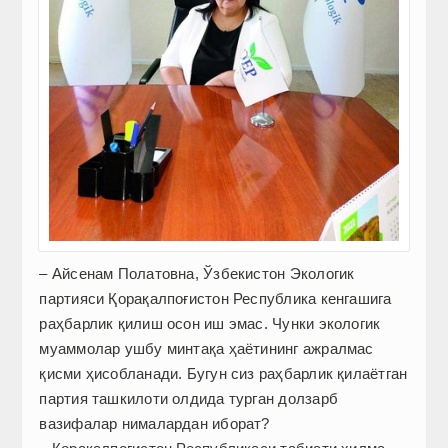
– Айсенам Полатовна, Ўзбекистон Экологик
партияси Қорақалпоғистон Республика кенгашига
раҳбарлик қилиш осон иш эмас. Чунки экологик
муаммолар ушбу минтақа ҳаётининг ажралмас
қисми ҳисобланади. Бугун сиз раҳбарлик қилаётган
партия ташкилоти олдида турган долзарб
вазифалар нималардан иборат?