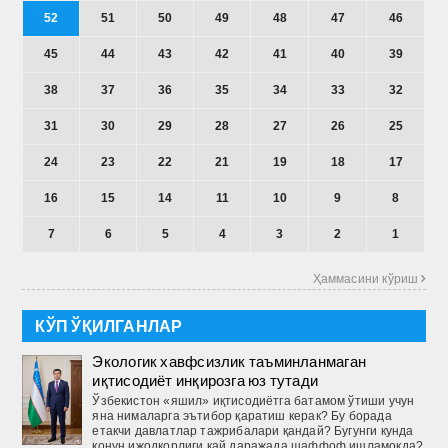
52
51
50
49
48
47
46
45
44
43
42
41
40
39
38
37
36
35
34
33
32
31
30
29
28
27
26
25
24
23
22
21
19
18
17
16
15
14
11
10
9
8
7
6
5
4
3
2
1
Ҳаммасини кўриш 
КЎП ЎҚИЛГАНЛАР
Экологик хавфсизлик таъминланмаган
иқтисодиёт инқирозга юз тутади
Ўзбекистон «яшил» иқтисодиётга батамом ўтиши учун
яна нималарга эътибор қаратиш керак? Бу борада
етакчи давлатлар тажрибалари қандай? Бугунги кунда
қонун ижодкорлиги қай даражада шаффоф ишламоқда?