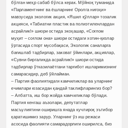
бўлган меҳр сабаб бўлса керак. Мўйноқ туманида
«Парламентнинг ва ёшларнинг Оролга нигоҳи»
мавзусида экологик акция, «Яшил қўллар» тозалик
акцияси, «Табиатни пластик ва полиэтиленлардан
асрайлик!» шиори остида экоҳашар, «Соғлом
муҳит – соғлом она» шиори остидаги хотин-қизлар
ўртасида спорт мусобақаси, Экологик саналарга
бағишлаб тадбирлар, заковат ўйинлари, акциялар,
«Сувни биргаликда асрайлик!» шиори остида
тадбирлар ўтказилаётгани тарғибот ишларимизнинг
самарасидир, деб ўйлайман.
– Партия фаолиятидаги камчиликлар ва уларнинг
ечимлари юзасидан қандай таклифларингиз бор?
– Албатта, иш бор жойда камчиликлар бўлади.
Партия кенгаш аъзолари, депутатлар
масъулиятини оширишга янада кучлироқ эътибор
қаратишимиз зарур. Уларнинг ўз иш режаси
асосида фаолияти самарадорлиги оширилса, биз