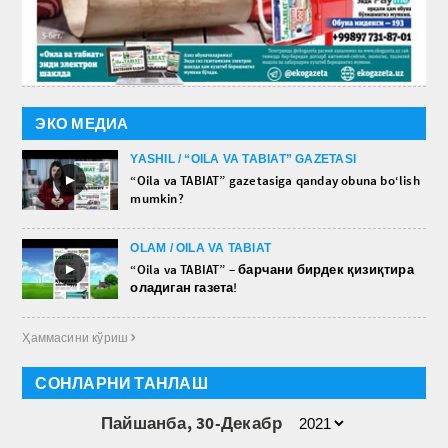
ЭКО МЕДИА
YASHIL / “OILA VA TABIAT” GAZETASI
►
“Oila va TABIAT” gazetasiga qanday obuna bo‘lish
mumkin?
OLAM / OILA VA TABIAT
►
“Oila va TABIAT” – барчани бирдек қизиқтира
оладиган газета!
Ҳаммасини кўриш 
СОНЛАРНИ ТАНЛАШ
Пайшанба, 30-Декабр