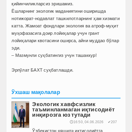
қийинчиликларсиз эришамиз.
Ёшларнинг экологик маданиятини оширишда
нотижорат-нодавлат ташкилотларнинг ҳам хизмати
катта. Жамоат фондлари экология ва атроф-муҳит
муҳофазасига доир лойиҳалар учун грант
лойиҳалари квотасини оширса, айни муддао бўлар
эди.
– Мазмунли суҳбатингиз учун ташаккур!
Эрпўлат БАХТ суҳбатлашди.
Ўхшаш мақолалар
Экологик хавфсизлик
таъминланмаган иқтисодиёт
инқирозга юз тутади
🕔16:50, 04.06.2026
✔207
Ўзбекистон «яшил» иқтисодиётга