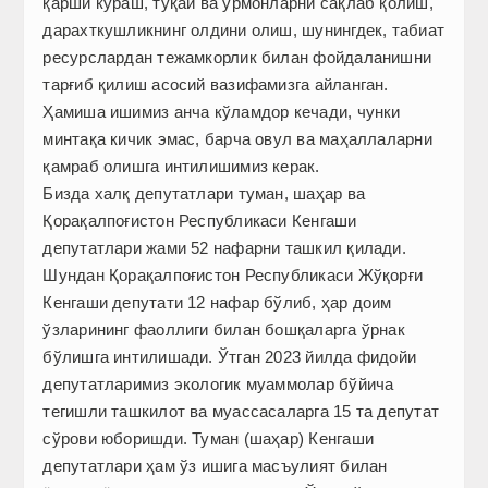
қарши кураш, тўқай ва ўрмонларни сақлаб қолиш,
дарахткушликнинг олдини олиш, шунингдек, табиат
ресурслардан тежамкорлик билан фойдаланишни
тарғиб қилиш асосий вазифамизга айланган.
Ҳамиша ишимиз анча кўламдор кечади, чунки
минтақа кичик эмас, барча овул ва маҳаллаларни
қамраб олишга интилишимиз керак.
Бизда халқ депутатлари туман, шаҳар ва
Қорақалпоғистон Республикаси Кенгаши
депутатлари жами 52 нафарни ташкил қилади.
Шундан Қорақалпоғистон Республикаси Жўқорғи
Кенгаши депутати 12 нафар бўлиб, ҳар доим
ўзларининг фаоллиги билан бошқаларга ўрнак
бўлишга интилишади. Ўтган 2023 йилда фидойи
депутатларимиз экологик муаммолар бўйича
тегишли ташкилот ва муассасаларга 15 та депутат
сўрови юборишди. Туман (шаҳар) Кенгаши
депутатлари ҳам ўз ишига масъ­улият билан