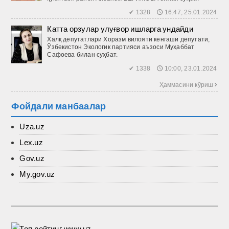
✔ 1328 🕔 16:47, 25.01.2024
Катта орзулар улуғвор ишларга ундайди
Халқ депутатлари Хоразм вилояти кенгаши депутати,
Ўзбекис­тон Экологик партияси аъзоси Муҳаббат
Сафоева билан суҳбат.
✔ 1338 🕔 10:00, 23.01.2024
Ҳаммасини кўриш 
Фойдали манбаалар
Uza.uz
Lex.uz
Gov.uz
My.gov.uz