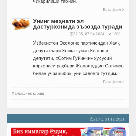
чиқарилиши табиий.
Батафсил

Унинг меҳнати эл
дастурхонида эъзозда туради
🕔22:35, 07.04.2024
✔1288
Ўзбекистон Экологик партиясидан Халқ
депутатлари Хонқа туман Кенгаши
депутати, «Сотим Гўйинчи» хусусий
корхонаси раҳбари Жалоладдин Сотимов
билан учрашибоқ, уни саволга тутдим.
Батафсил

Ҳаммасино кўриш
21:41, 31.12.2021
🕔