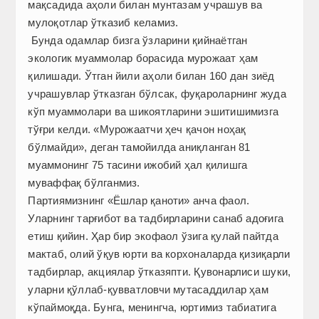
мақсадида аҳоли билан мунтазам учрашув ва
мулоқотлар ўтказиб келамиз.
Бунда одамлар бизга ўзларини қийнаётган
экологик муаммолар борасида мурожаат ҳам
қилишади. Ўтган йили аҳоли билан 160 дан зиёд
учрашувлар ўтказган бўлсак, фуқароларнинг жуда
кўп муаммолари ва шикоятларини эшитишимизга
тўғри келди. «Мурожаатчи ҳеч қачон ноҳақ
бўлмайди», деган тамойилда аниқланган 81
муаммонинг 75 тасини ижобий ҳал қилишга
муваффақ бўлганмиз.
Партиямизнинг «Ёшлар қаноти» анча фаол.
Уларнинг тарғибот ва тадбирларини санаб адоғига
етиш қийин. Ҳар бир экофаол ўзига қулай пайтда
мактаб, олий ўқув юрти ва корхоналарда қизиқарли
тадбирлар, акциялар ўтказяпти. Қувонарлиси шуки,
уларни қўллаб-қувватловчи мутасаддилар ҳам
кўпаймоқда. Бунга, менингча, юртимиз табиатига