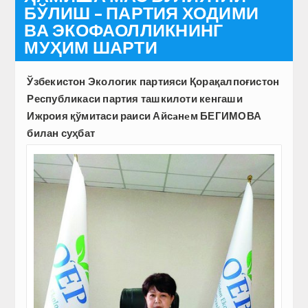
БЎЛИШ – ПАРТИЯ ХОДИМИ
ВА ЭКОФАОЛЛИКНИНГ
МУҲИМ ШАРТИ
Ўзбекистон Экологик партияси Қорақалпоғистон
Республикаси партия ташкилоти кенгаши
Ижроия қўмитаси раиси Айсaнeм БЕГИМОВА
билан суҳбат