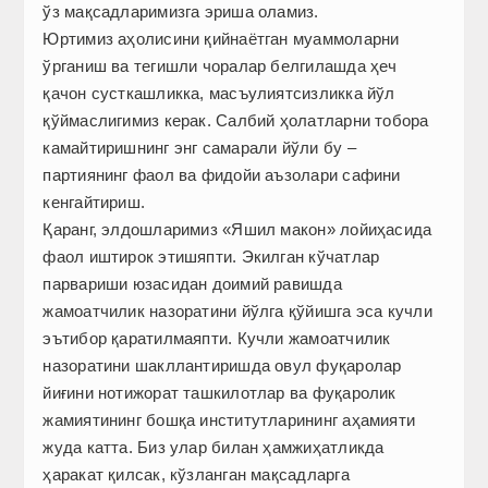
ўз мақсадларимизга эриша оламиз.
Юртимиз аҳолисини қийнаётган муаммоларни
ўрганиш ва тегишли чоралар белгилашда ҳеч
қачон сусткашликка, масъ­улиятсизликка йўл
қўймаслигимиз керак. Салбий ҳолатларни тобора
камайтиришнинг энг самарали йўли бу –
партиянинг фаол ва фидойи аъзолари сафини
кенгайтириш.
Қаранг, элдошларимиз «Яшил макон» лойиҳасида
фаол иштирок этишяпти. Экилган кўчатлар
парвариши юзасидан доимий равишда
жамоатчилик назоратини йўлга қўйишга эса кучли
эътибор қаратилмаяпти. Кучли жамоатчилик
назоратини шакллантиришда овул фуқаролар
йиғини нотижорат ташкилотлар ва фуқаролик
жамиятининг бошқа институтларининг аҳамияти
жуда катта. Биз улар билан ҳамжиҳатликда
ҳаракат қилсак, кўзланган мақсадларга