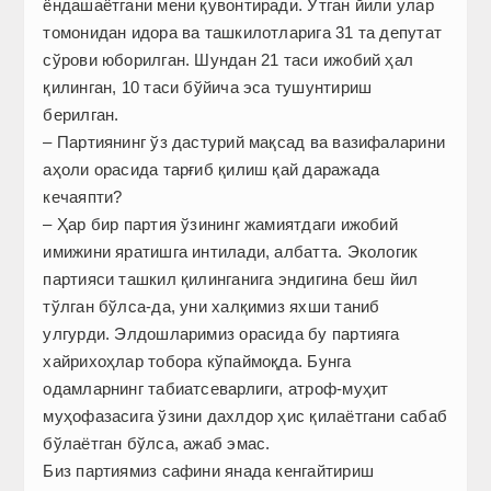
ёндашаётгани мени қувонтиради. Ўтган йили улар
томонидан идора ва ташкилотларига 31 та депутат
сўрови юборилган. Шундан 21 таси ижобий ҳал
қилинган, 10 таси бўйича эса тушунтириш
берилган.
– Партиянинг ўз дастурий мақсад ва вазифаларини
аҳоли орасида тарғиб қилиш қай даражада
кечаяпти?
– Ҳар бир партия ўзининг жамиятдаги ижобий
имижини яратишга интилади, албатта. Экологик
партияси ташкил қилинганига эндигина беш йил
тўлган бўлса-да, уни халқимиз яхши таниб
улгурди. Элдош­ларимиз орасида бу партияга
хайрихоҳлар тобора кўпаймоқда. Бунга
одамларнинг табиатсеварлиги, атроф-муҳит
муҳофазасига ўзини дахлдор ҳис қилаётгани сабаб
бўлаётган бўлса, ажаб эмас.
Биз партиямиз сафини янада кенгайтириш