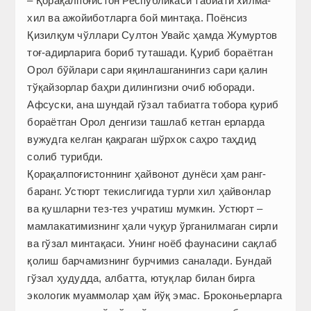
– Қорақалпоғистон Республикаси табиати хилма-
хил ва ажойиботларга бой минтақа. Поёнсиз
Қизилқум чўллари Султон Увайс ҳамда Жумуртов
тоғ-адирларига бориб туташади. Қуриб бораётган
Орол бўйлари сари яқинлашганингиз сари қалин
тўқайзорлар баҳри дилингизни очиб юборади.
Афсуски, ана шундай гўзал табиатга тобора қуриб
бораётган Орол денгизи ташлаб кетган ерларда
вужудга келган қақраган шўрхок саҳро таҳдид
солиб турибди.
Қорақалпоғистоннинг ҳайвонот дунёси ҳам ранг-
баранг. Устюрт текислигида турли хил ҳайвонлар
ва қушларни тез-тез учратиш мумкин. Устюрт –
мамлакатимизнинг ҳали чуқур ўрганилмаган сирли
ва гўзал минтақаси. Унинг ноёб фаунасини сақлаб
қолиш барчамизнинг бурчимиз саналади. Бундай
гўзал ҳудудда, албатта, ютуқлар билан бирга
экологик муаммолар ҳам йўқ эмас. Броконьерларга