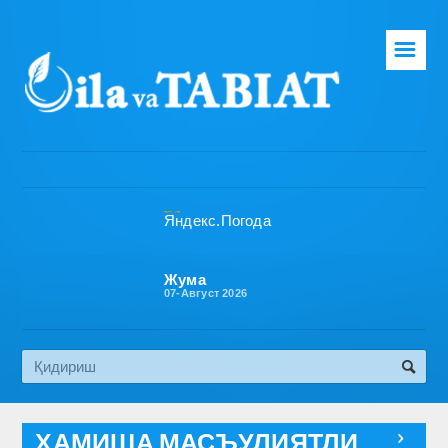
☰
Бош саҳифа
Таҳририят
Газета ҳақида
Раҳбарият
Бўлимлар
Жума
07-Август 2026
Обуна
Алоқа
Эко медиа
ҲАМИША МАСЪУЛИЯТЛИ
