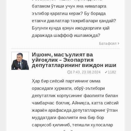
батамом ўтиши учун яна нималарга
эътибор қаратиш керак? Бу борада
етакчи давлатлар тажрибалари қандай?
Бугунги кунда қонун ижодкорлиги қай
даражада шаффоф ишламоқда?
Батафсил

Ишонч, масъулият ва
уйғоқлик – Экопартия
депутатларининг виждон иши
🕔17:43, 23.08.2024
✔1182
Ҳар бир сиёсий партиянинг омма
орасидаги ҳурмати, обрў-эътибори
депутатлик корпусининг фаолияти билан
чамбарчас боғлиқ. Айниқса, катта сиёсий
жараён арафасида депутатларнинг ўтган
муддатдаги фаолияти яна бир бор
сарҳисоб қилиниб, тегишли хулосалар