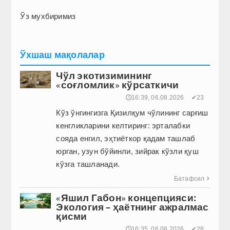
Ўз мухбиримиз
Ўхшаш мақолалар
Чўл экотизимининг
«соғломлик» кўрсаткичи
🕔16:39, 06.08.2026
✔23
Кўз ўнгингизга Қизилқум чўлининг сарғиш
кенгликларини келтиринг: эрталабки
сояда енгил, эҳтиёткор қадам ташлаб
юрган, узун бўйинли, зийрак кўзли қуш
кўзга ташланади.
Батафсил

«Яшил Габон» концепцияси:
Экология – ҳаётнинг ажралмас
қисми
🕔16:35, 06.08.2026
✔28