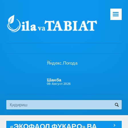
☰
Бош саҳифа
Таҳририят
Газета ҳақида
Раҳбарият
Бўлимлар
Шанба
08-Август 2026
Обуна
Алоқа
Эко медиа
«ЭКОФАОЛ ФУҚАРО» ВА
