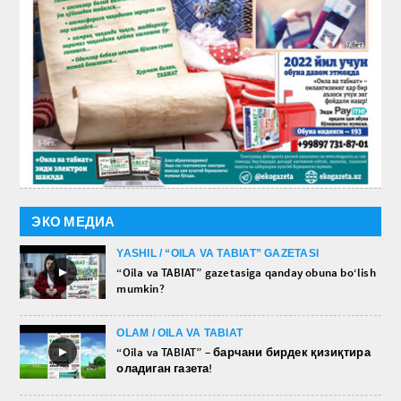
ЭКО МЕДИА
YASHIL / “OILA VA TABIAT” GAZETASI
►
“Oila va TABIAT” gazetasiga qanday obuna bo‘lish
mumkin?
OLAM / OILA VA TABIAT
►
“Oila va TABIAT” – барчани бирдек қизиқтира
оладиган газета!