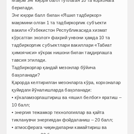
Мақом энг юқори балл тўплаган 10 та корхонага
берилади.
Энг юқори балл билан «Яшил тадбиркор»
мақомини олган 1 та тадбиркорлик субъекти
вакили «Ўзбекистон Республикасида хизмат
кўрсатган эколог» фахрий унвони ҳамда 10 та
тадбиркорлик субъектлари вакиллари «Табиат
ҳимоячиси» кўкрак нишони билан тақдирлашга
тавсия этилади.
Тадбиркорлар қандай мезонлар бўйича
баҳоланади?
Қарорда келтирилган мезонларга кўра, корхоналар
қуйидаги йўналишларда баҳоланади:
• кўкаламзорлаштириш ва «яшил белбоғ» яратиш –
10 балл;
• энергия тежамкор технологиялар ва қайта
тикланувчи энергиядан фойдаланиш – 20 балл;
• атмосферага чиқиндиларни камайтириш ва