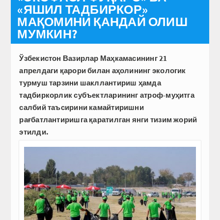
«ЯШИЛ ТАДБИРКОР»
МАҚОМИНИ ҚАНДАЙ ОЛИШ
МУМКИН?
Ўзбекистон Вазирлар Маҳкамасининг 21
апрелдаги қарори билан аҳолининг экологик
турмуш тарзини шакллантириш ҳамда
тадбиркорлик субъектларининг атроф-муҳитга
салбий таъсирини камайтиришни
рағбатлантиришга қаратилган янги тизим жорий
этилди.