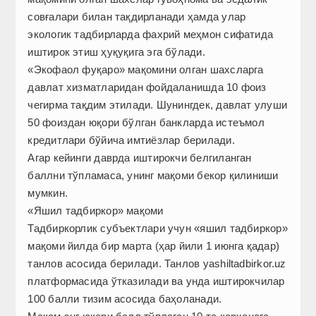
совғалари билан тақдирланади ҳамда улар
экологик тадбирларда фахрий меҳмон сифатида
иштирок этиш ҳуқуқига эга бўлади.
«Экофаол фуқаро» мақомини олган шахсларга
давлат хизматларидан фойдаланишда 10 фоиз
чегирма тақдим этилади. Шунингдек, давлат улуши
50 фоиздан юқори бўлган банкларда истеъмол
кредитлари бўйича имтиёзлар берилади.
Агар кейинги даврда иштирокчи белгиланган
баллни тўпламаса, унинг мақоми бекор қилиниши
мумкин.
«Яшил тадбиркор» мақоми
Тадбиркорлик субъектлари учун «яшил тадбиркор»
мақоми йилда бир марта (ҳар йили 1 июнга қадар)
танлов асосида берилади. Танлов yashiltadbirkor.uz
платформасида ўтказилади ва унда иштирокчилар
100 балли тизим асосида баҳоланади.