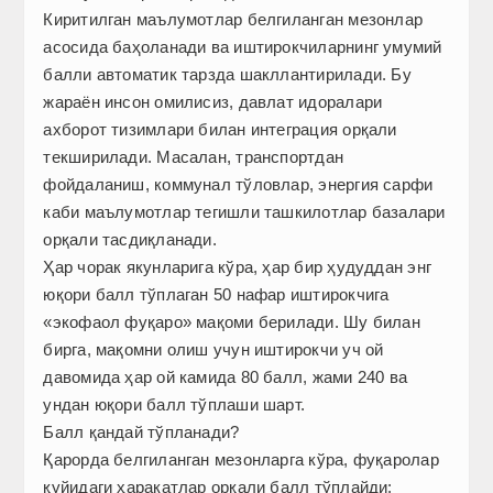
Киритилган маълумотлар белгиланган мезонлар
асосида баҳоланади ва иштирокчиларнинг умумий
балли автоматик тарзда шакллантирилади. Бу
жараён инсон омилисиз, давлат идоралари
ахборот тизимлари билан интеграция орқали
текширилади. Масалан, транспортдан
фойдаланиш, коммунал тўловлар, энергия сарфи
каби маълумотлар тегишли ташкилотлар базалари
орқали тасдиқланади.
Ҳар чорак якунларига кўра, ҳар бир ҳудуддан энг
юқори балл тўплаган 50 нафар иштирокчига
«экофаол фуқаро» мақоми берилади. Шу билан
бирга, мақомни олиш учун иштирокчи уч ой
давомида ҳар ой камида 80 балл, жами 240 ва
ундан юқори балл тўплаши шарт.
Балл қандай тўпланади?
Қарорда белгиланган мезонларга кўра, фуқаролар
қуйидаги ҳаракатлар орқали балл тўплайди: