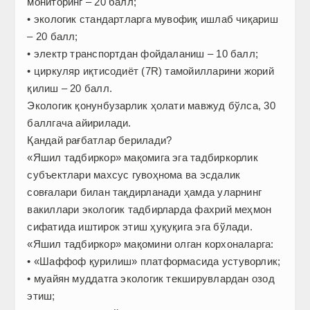
мониторинг – 20 балл;
• экологик стандартларга мувофиқ ишлаб чиқариш
– 20 балл;
• электр транспортдан фойдаланиш – 10 балл;
• циркуляр иқтисодиёт (7R) тамойилларини жорий
қилиш – 20 балл.
Экологик қонунбузарлик ҳолати мавжуд бўлса, 30
баллгача айирилади.
Қандай рағбатлар берилади?
«Яшил тадбиркор» мақомига эга тадбиркорлик
субъектлари махсус гувоҳнома ва эсдалик
совғалари билан тақдирланади ҳамда уларнинг
вакиллари экологик тадбирларда фахрий меҳмон
сифатида иштирок этиш ҳуқуқига эга бўлади.
«Яшил тадбиркор» мақомини олган корхоналарга:
• «Шаффоф қурилиш» платформасида устуворлик;
• муайян муддатга экологик текширувлардан озод
этиш;