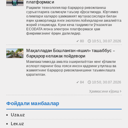
платформаси
Рақамли технологиялар барқарор ривожланиш
суръатларига салмоқли таъсир кўрсатмоқда. Юртимиз
олимлари халқаро ҳамжамият мутахассислари билан
яқин ҳамкорликда янги экологик лойиҳаларни амалиётга
жорий этишмоқда. Куни кеча тақдимоти ўтказилган
ECODATA ягона электрон платформаси ҳам
фикримизнинг ёрқин далилидир.
✔ 80 🕔 10:51, 30.07.2026
Маҳалладан Бошланган «яшил» ташаббус –
барқарор келажак пойдевори
Мамлакатимизда амалга оширилаётган кенг кўламли
ислоҳотларнинг бош ғояси инсон қадрини улуғлаш ва
жамиятнинг барқарор ривожланишини таъминлашга
қаратилган.
✔ 84 🕔 10:50, 30.07.2026
Ҳаммасини кўриш 
Фойдали манбаалар
Uza.uz
Lex.uz