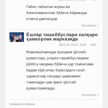
Габон табиатни асраш ва
биохилмахиллик бўйича Африкада
етакчи давлатдир.
Батафсил

Ёшлар ташаббуслари халқаро
ҳамкорлик марказида
🕔10:54, 30.07.2026
✔90
Мамлакатимизда ёшларни қўллаб-
қувватлаш, уларга ташаб­бусларини
рўёбга чиқариш бўйича ҳар томонлама
ёрдам кўрсатиш борасидаги саъй-
ҳаракатлар халқаро ҳамжамият
томонидан ҳам фаол қўллаб-
қувватланмоқда.
Батафсил

Ҳаммасино кўриш