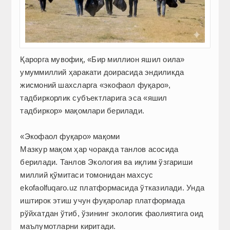
Қарорга мувофиқ, «Бир миллион яшил оила»
умуммиллий ҳаракати доирасида эндиликда
жисмоний шахсларга «экофаол фуқаро»,
тадбиркорлик субъектларига эса «яшил
тадбиркор» мақомлари берилади.
«Экофаол фуқаро» мақоми
Мазкур мақом ҳар чоракда танлов асосида
берилади. Танлов Экология ва иқлим ўзгариши
миллий қўмитаси томонидан махсус
ekofaolfuqaro.uz платформасида ўтказилади. Унда
иштирок этиш учун фуқаролар платформада
рўйхатдан ўтиб, ўзининг экологик фаолиятига оид
маълумотларни киритади.