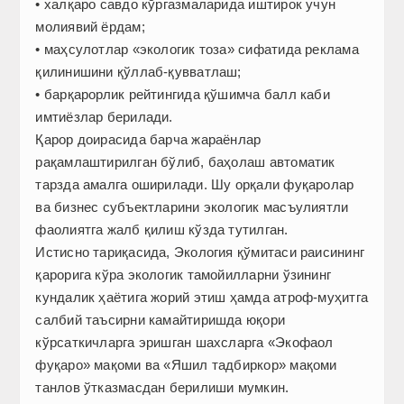
• халқаро савдо кўргазмаларида иштирок учун
молиявий ёрдам;
• маҳсулотлар «экологик тоза» сифатида реклама
қилинишини қўллаб-қувватлаш;
• барқарорлик рейтингида қўшимча балл каби
имтиёзлар берилади.
Қарор доирасида барча жараёнлар
рақамлаштирилган бўлиб, баҳолаш автоматик
тарзда амалга оширилади. Шу орқали фуқаролар
ва бизнес субъектларини экологик масъулиятли
фаолиятга жалб қилиш кўзда тутилган.
Истисно тариқасида, Экология қўмитаси раисининг
қарорига кўра экологик тамойилларни ўзининг
кундалик ҳаётига жорий этиш ҳамда атроф-муҳитга
салбий таъсирни камайтиришда юқори
кўрсаткичларга эришган шахсларга «Экофаол
фуқаро» мақоми ва «Яшил тадбиркор» мақоми
танлов ўтказмасдан берилиши мумкин.