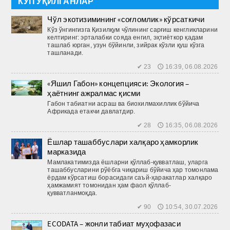
КЎП ЎҚИЛГАНЛАР
Чўл экотизимининг «соғломлик» кўрсаткичи
Кўз ўнгингизга Қизилқум чўлининг сарғиш кенгликларини
келтиринг: эрталабки сояда енгил, эҳтиёткор қадам
ташлаб юрган, узун бўйинли, зийрак кўзли қуш кўзга
ташланади.
✔ 23 🕔 16:39, 06.08.2026
«Яшил Габон» концепцияси: Экология –
ҳаётнинг ажралмас қисми
Габон табиатни асраш ва биохилмахиллик бўйича
Африкада етакчи давлатдир.
✔ 28 🕔 16:35, 06.08.2026
Ёшлар ташаббуслари халқаро ҳамкорлик
марказида
Мамлакатимизда ёшларни қўллаб-қувватлаш, уларга
ташаб­бусларини рўёбга чиқариш бўйича ҳар томонлама
ёрдам кўрсатиш борасидаги саъй-ҳаракатлар халқаро
ҳамжамият томонидан ҳам фаол қўллаб-
қувватланмоқда.
✔ 90 🕔 10:54, 30.07.2026
ECODATA – жонли табиат муҳофазаси