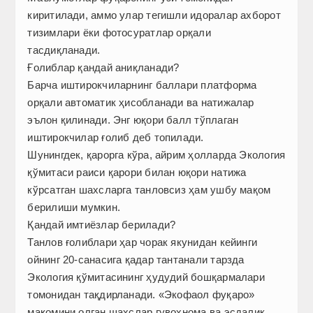
киритилади, аммо улар тегишли идоралар ахборот
тизимлари ёки фотосуратлар орқали
тасдиқланади.
Ғолиблар қандай аниқланади?
Барча иштирокчиларнинг баллари платформа
орқали автоматик ҳисобланади ва натижалар
эълон қилинади. Энг юқори балл тўплаган
иштирокчилар ғолиб деб топилади.
Шунингдек, қарорга кўра, айрим ҳолларда Экология
қўмитаси раиси қарори билан юқори натижа
кўрсатган шахсларга танловсиз ҳам ушбу мақом
берилиши мумкин.
Қандай имтиёзлар берилади?
Танлов ғолиблари ҳар чорак якунидан кейинги
ойнинг 20-санасига қадар тантанали тарзда
Экология қўмитасининг ҳудудий бошқармалари
томонидан тақдирланади. «Экофаол фуқаро»
мақомини олган шахслар гувоҳнома ва эсдалик