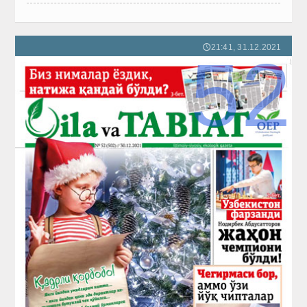
21:41, 31.12.2021
🕔
52