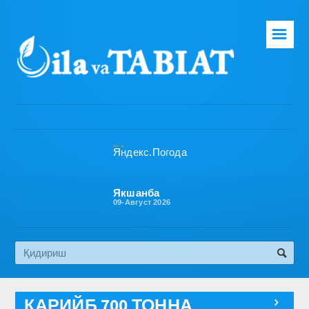
☰
Бош саҳифа
Таҳририят
Газета ҳақида
Раҳбарият
Бўлимлар
Якшанба
09-Август 2026
Обуна
Алоқа
Эко медиа
ҚАРИЙБ 700 ТОННА
