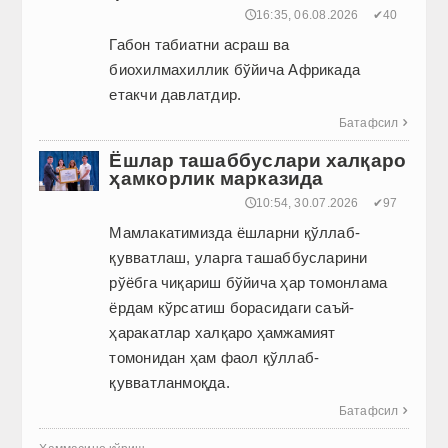
🕔16:35, 06.08.2026
✔40
Габон табиатни асраш ва
биохилмахиллик бўйича Африкада
етакчи давлатдир.
Батафсил

Ёшлар ташаббуслари халқаро
ҳамкорлик марказида
🕔10:54, 30.07.2026
✔97
Мамлакатимизда ёшларни қўллаб-
қувватлаш, уларга ташаб­бусларини
рўёбга чиқариш бўйича ҳар томонлама
ёрдам кўрсатиш борасидаги саъй-
ҳаракатлар халқаро ҳамжамият
томонидан ҳам фаол қўллаб-
қувватланмоқда.
Батафсил
