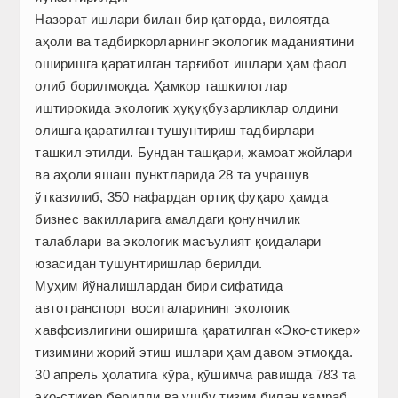
Назорат ишлари билан бир қаторда, вилоятда
аҳоли ва тадбиркорларнинг экологик маданиятини
оширишга қаратилган тарғибот ишлари ҳам фаол
олиб борилмоқда. Ҳамкор ташкилотлар
иштирокида экологик ҳуқуқбузарликлар олдини
олишга қаратилган тушунтириш тадбирлари
ташкил этилди. Бундан ташқари, жамоат жойлари
ва аҳоли яшаш пунктларида 28 та учрашув
ўтказилиб, 350 нафардан ортиқ фуқаро ҳамда
бизнес вакилларига амалдаги қонунчилик
талаблари ва экологик масъулият қоидалари
юзасидан тушунтиришлар берилди.
Муҳим йўналишлардан бири сифатида
автотранспорт воситаларининг экологик
хавфсизлигини оширишга қаратилган «Эко-стикер»
тизимини жорий этиш ишлари ҳам давом этмоқда.
30 апрель ҳолатига кўра, қўшимча равишда 783 та
эко-стикер берилди ва ушбу тизим билан қамраб