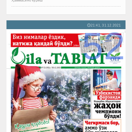
Ҳаммасино кўриш
21:41, 31.12.2021
🕔
52