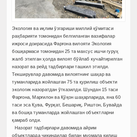
Экология ва иқлим ўзгариши миллий қўмитаси
раҳбарияти томонидан белгиланган вазифалар
ижроси доирасида Фарғона вилояти Экология
бошқармаси томонидан 25 та махсус ишчи гуруҳ
жалб этилган ҳолда вилоят бўйлаб кучайтирилган
назорат ва рейд тадбирлари ташкил этилди.
Текширувлар давомида вилоятнинг шаҳар ва
туманларида жойлашган 75 та қурилиш объекти
экологик назоратдан ўтказилди. Шундан 15 таси
Фарғона, Марғилон ва Қўқон шаҳарларида, яна 60
таси эса Қува, Фурқат, Бешариқ, Риштон, Бувайда
ва бошқа туманларда жойлашган объектларни
қамраб олди.
Назорат тадбирлари давомида айрим
объектларда чиқиндилар билан муомала қилиш