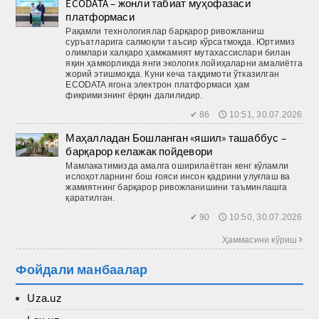
ECODATA – жонли табиат муҳофазаси
платформаси
Рақамли технологиялар барқарор ривожланиш
суръатларига салмоқли таъсир кўрсатмоқда. Юртимиз
олимлари халқаро ҳамжамият мутахассислари билан
яқин ҳамкорликда янги экологик лойиҳаларни амалиётга
жорий этишмоқда. Куни кеча тақдимоти ўтказилган
ECODATA ягона электрон платформаси ҳам
фикримизнинг ёрқин далилидир.
✔ 86 🕔 10:51, 30.07.2026
Маҳалладан Бошланган «яшил» ташаббус –
барқарор келажак пойдевори
Мамлакатимизда амалга оширилаётган кенг кўламли
ислоҳотларнинг бош ғояси инсон қадрини улуғлаш ва
жамиятнинг барқарор ривожланишини таъминлашга
қаратилган.
✔ 90 🕔 10:50, 30.07.2026
Ҳаммасини кўриш 
Фойдали манбаалар
Uza.uz