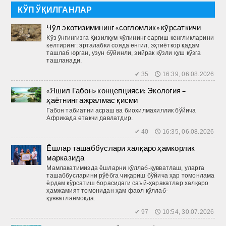
КЎП ЎҚИЛГАНЛАР
Чўл экотизимининг «соғломлик» кўрсаткичи
Кўз ўнгингизга Қизилқум чўлининг сарғиш кенгликларини
келтиринг: эрталабки сояда енгил, эҳтиёткор қадам
ташлаб юрган, узун бўйинли, зийрак кўзли қуш кўзга
ташланади.
✔ 35 🕔 16:39, 06.08.2026
«Яшил Габон» концепцияси: Экология –
ҳаётнинг ажралмас қисми
Габон табиатни асраш ва биохилмахиллик бўйича
Африкада етакчи давлатдир.
✔ 40 🕔 16:35, 06.08.2026
Ёшлар ташаббуслари халқаро ҳамкорлик
марказида
Мамлакатимизда ёшларни қўллаб-қувватлаш, уларга
ташаб­бусларини рўёбга чиқариш бўйича ҳар томонлама
ёрдам кўрсатиш борасидаги саъй-ҳаракатлар халқаро
ҳамжамият томонидан ҳам фаол қўллаб-
қувватланмоқда.
✔ 97 🕔 10:54, 30.07.2026