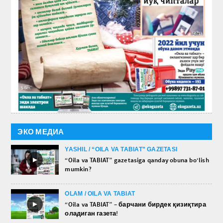
ЭКО МЕДИА
YASHIL / “OILA VA TABIAT” GAZETASI
►
“Oila va TABIAT” gazetasiga qanday obuna bo‘lish
mumkin?
OLAM / OILA VA TABIAT
►
“Oila va TABIAT” – барчани бирдек қизиқтира
оладиган газета!