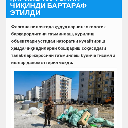
ЧИҚИНДИ БАРТАРАФ
ЭТИЛДИ
Фарғона вилоятида ҳудудларнинг экологик
барқарорлигини таъминлаш, қурилиш
объектлари устидан назоратни кучайтириш
ҳамда чиқиндиларни бошқариш соҳасидаги
талаблар ижросини таъминлаш бўйича тизимли
ишлар давом эттирилмоқда.