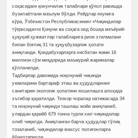
соҳасидаги қонунчилик талаблари қўпол равишда
бузилаётгани маълум бўлди. Рейдлар якунига
кўра, Ўзбекис­тон Республикасининг «Чиқиндилар
тўғрисида»ги Қонуни ва соҳага оид бошқа меъёрий-
ҳуқуқий ҳужжатлар талабларига риоя этилмагани
билан боғлиқ 31 та ҳуқуқбузарлик ҳолати
аниқланди. Қоидабузарларга нисбатан жами 16
миллион сўм миқдорида маъмурий жарималар
қўлланилди.
Тадбирлар давомида ноқонуний чиқинди
уюмларини бартараф этиш ва ҳудудларнинг
санитария-экологик ҳолатини яхшилашга алоҳида
эътибор қаратилди. Тезкор чоралар натижасида 34
та ноқонуний чиқинди ташлаш жойи аниқланиб,
улардан қарийб 679 тонна турли хил чиқиндилар
олиб чиқилди. Аниқланган барча ҳудудлар тўлиқ
тозаланиб, чиқиндилар махсус полигонларга
йўналтирилди.