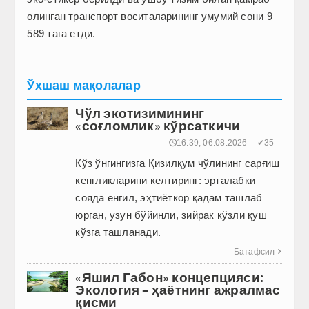
олинган транспорт воситаларининг умумий сони 9
589 тага етди.
Ўхшаш мақолалар
Чўл экотизимининг
«соғломлик» кўрсаткичи
🕔16:39, 06.08.2026
✔35
Кўз ўнгингизга Қизилқум чўлининг сарғиш
кенгликларини келтиринг: эрталабки
сояда енгил, эҳтиёткор қадам ташлаб
юрган, узун бўйинли, зийрак кўзли қуш
кўзга ташланади.
Батафсил

«Яшил Габон» концепцияси:
Экология – ҳаётнинг ажралмас
қисми