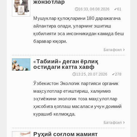
жонзотлар
🕔16:33, 06.08.2026
✔61
Мушуклар қулоқларини 180 даражагача
айлантира олади, уларнинг эшитиш
қобилияти эса инсонникидан камида беш
баравар юқори.
Батафсил

«Табиий» деган ёрлиқ
остидаги катта хавф
🕔13:25, 20.07.2026
✔278
Ўзбекистон Экологик партияси органик
маҳсулотлар етиштириш, халқимиз
эҳтиёжини экологик тоза маҳсулотлар
ҳисобига қоплаш масаласи учун доимий
курашиб келмоқда.
Батафсил

Руҳий соғлом жамият