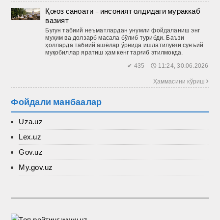
Қоғоз саноати – инсоният олдидаги мураккаб
вазият
Бугун табиий неъматлардан унумли фойдаланиш энг
муҳим ва долзарб масала бўлиб турибди. Баъзи
ҳолларда табиий ашёлар ўрнида ишлатилувчи сунъий
муқобиллар яратиш ҳам кенг тарғиб этилмоқда.
✔ 435 🕔 11:24, 30.06.2026
Ҳаммасини кўриш 
Фойдали манбаалар
Uza.uz
Lex.uz
Gov.uz
My.gov.uz