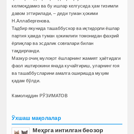
келмоқдамиз ва бу ишлар келгусида ҳам тизимли
давом эттирилади, – деди туман ҳокими
Н.Аллабергенова.
Тадбир якунида ташаббускор ва иқтидорли ёшлар
партия ҳамда туман ҳокимлиги томонидан фахрий
ёрлиқлар ва эсдалик совғалари билан
тақдирланди.
Мазкур очиқ мулоқот ёшларнинг жамият ҳаётидаги
фаол иштирокини янада кучайтириш, уларнинг ғоя
ва ташаббусларини амалга оширишда муҳим
қадам бўлди.
Камолиддин РЎЗИМАТОВ
Ўхшаш мақолалар
Меҳрга интилган беозор