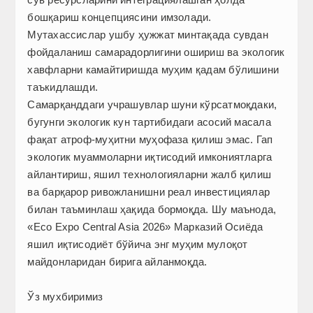
бошқариш концепциясини имзолади.
Мутахассислар ушбу ҳужжат минтақада сувдан
фойдаланиш самарадорлигини ошириш ва экологик
хавфларни камайтиришда муҳим қадам бўлишини
таъкидлашди.
Самарқанддаги учрашувлар шуни кўрсатмоқдаки,
бугунги экологик кун тартибидаги асосий масала
фақат атроф-муҳитни муҳофаза қилиш эмас. Гап
экологик муаммоларни иқтисодий имкониятларга
айлантириш, яшил технологияларни жалб қилиш
ва барқарор ривожланишни реал инвестициялар
билан таъминлаш ҳақида бормоқда. Шу маънода,
«Eco Expo Central Asia 2026» Марказий Осиёда
яшил иқтисодиёт бўйича энг муҳим мулоқот
майдонларидан бирига айланмоқда.
Ўз мухбиримиз