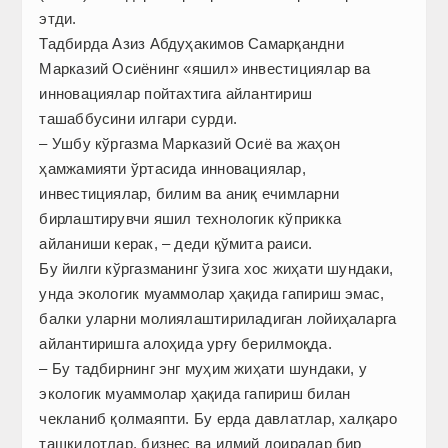
этди.
Тадбирда Азиз Абдуҳакимов Самарқандни
Марказий Осиёнинг «яшил» инвестициялар ва
инновациялар пойтахтига айлантириш
ташаббусини илгари сурди.
– Ушбу кўргазма Марказий Осиё ва жаҳон
ҳамжамияти ўртасида инновациялар,
инвестициялар, билим ва аниқ ечимларни
бирлаштирувчи яшил технологик кўприкка
айланиши керак, – деди қўмита раиси.
Бу йилги кўргазманинг ўзига хос жиҳати шундаки,
унда экологик муаммолар ҳақида гапириш эмас,
балки уларни молиялаштириладиган лойиҳаларга
айлантиришга алоҳида урғу берилмоқда.
– Бу тадбирнинг энг муҳим жиҳати шундаки, у
экологик муаммолар ҳақида гапириш билан
чекланиб қолмаяпти. Бу ерда давлатлар, халқаро
ташкилотлар, бизнес ва илмий доиралар бир