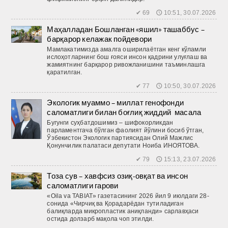
✔ 69 🕔 10:51, 30.07.2026
Маҳалладан Бошланган «яшил» ташаббус –
барқарор келажак пойдевори
Мамлакатимизда амалга оширилаётган кенг кўламли
ислоҳотларнинг бош ғояси инсон қадрини улуғлаш ва
жамиятнинг барқарор ривожланишини таъминлашга
қаратилган.
✔ 77 🕔 10:50, 30.07.2026
Экологик муаммо – миллат генофонди
саломатлиги билан боғлиқ жиддий масала
Бугунги суҳбатдошимиз – шифокорликдан
парламентгача бўлган фаолият йўлини босиб ўтган,
Ўзбекистон Экологик партиясидан Олий Мажлис
Қонунчилик палатаси депутати Ноиба ИНОЯТОВА.
✔ 79 🕔 15:13, 23.07.2026
Тоза сув – хавфсиз озиқ-овқат ва инсон
саломатлиги гарови
«Oila va TABIAT» газетасининг 2026 йил 9 июлдаги 28-
сонида «Чирчиқ ва Қорадарёдан тутиладиган
балиқларда микропластик аниқланди» сарлавҳаси
остида долзарб мақола чоп этилди.