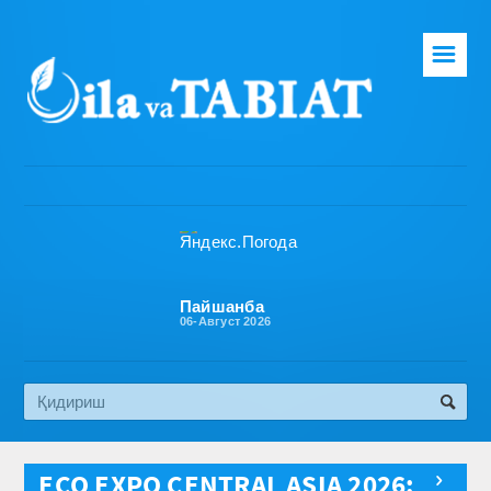
☰
Бош саҳифа
Таҳририят
Газета ҳақида
Раҳбарият
Бўлимлар
Пайшанба
06-Август 2026
Обуна
Алоқа
Эко медиа
ECO EXPO CENTRAL ASIA 2026:
