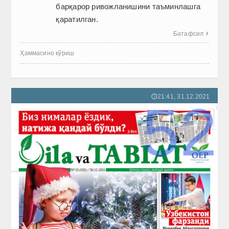
барқарор ривожланишини таъминлашга
қаратилган.
Батафсил

Ҳаммасино кўриш
21:41, 31.12.2021
🕔
52