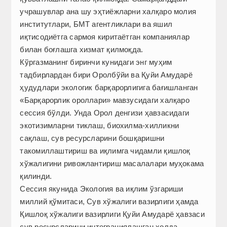
учрашувлар ана шу эҳтиёжларни халқаро молия
институтлари, БМТ агентликлари ва яшил
иқтисодиётга сармоя киритаётган компаниялар
билан боғлашга хизмат қилмоқда.
Кўргазманинг биринчи кунидаги энг муҳим
тадбирлардан бири Оролбўйи ва Қуйи Амударё
ҳудудлари экологик барқарорлигига бағишланган
«Барқарорлик ороллари» мавзусидаги халқаро
сессия бўлди. Унда Орол денгизи ҳавзасидаги
экотизимларни тиклаш, биохилма-хилликни
сақлаш, сув ресурсларини бошқаришни
такомиллаштириш ва иқлимга чидамли қишлоқ
хўжалигини ривожлантириш масалалари муҳокама
қилинди.
Сессия якунида Экология ва иқлим ўзгариши
миллий қўмитаси, Сув хўжалиги вазирлиги ҳамда
Қишлоқ хўжалиги вазирлиги Қуйи Амударё ҳавзаси
сув ресурсларини интеграциялашган ҳолда