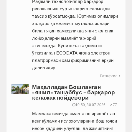
Рақамли технологиялар барқарор
ривожланиш суръатларига салмоқли
таъсир кўрсатмоқда. Юртимиз олимлари
халқаро ҳамжамият мутахассислари
билан яқин ҳамкорликда янги экологик
лойиҳаларни амалиётга жорий
этишмоқда. Куни кеча тақдимоти
ўтказилган ECODATA ягона электрон
платформаси ҳам фикримизнинг ёрқин
далилидир.
Батафсил

Маҳалладан Бошланган
«яшил» ташаббус – барқарор
келажак пойдевори
🕔10:50, 30.07.2026
✔77
Мамлакатимизда амалга оширилаётган
кенг кўламли ислоҳотларнинг бош ғояси
инсон қадрини улуғлаш ва жамиятнинг