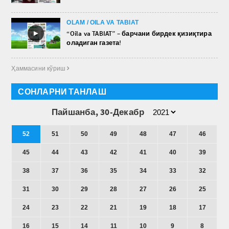
OLAM / OILA VA TABIAT
►
“Oila va TABIAT” – барчани бирдек қизиқтира
оладиган газета!
Ҳаммасини кўриш 
СОНЛАРНИ ТАНЛАШ
Пайшанба, 30-Декабр
52
51
50
49
48
47
46
45
44
43
42
41
40
39
38
37
36
35
34
33
32
31
30
29
28
27
26
25
24
23
22
21
19
18
17
16
15
14
11
10
9
8