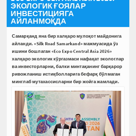
ЭКОЛОГИК ҒОЯЛАР
ИНВЕСТИЦИЯГА
АЙЛАНМОҚДА
Самарқанд яна бир халқаро мулоқот майдонига
айланди. «Silk Road Samarkand» мажмуасида ўз
ишини бошлаган «Eco Expo Central Asia 2026»
халқаро экологик кўргазмаси нафақат экологлар
ва инвесторларни, балки минтақанинг барқарор
ривожланиш истиқболларига бефарқ бўлмаган
минглаб мутахассисларни бир жойга жамлади.