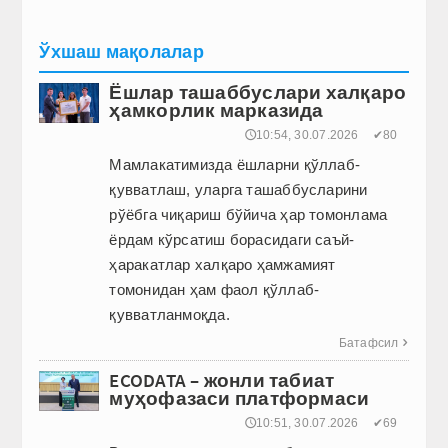
Ўхшаш мақолалар
Ёшлар ташаббуслари халқаро
ҳамкорлик марказида
🕔10:54, 30.07.2026
✔80
Мамлакатимизда ёшларни қўллаб-
қувватлаш, уларга ташаб­бусларини
рўёбга чиқариш бўйича ҳар томонлама
ёрдам кўрсатиш борасидаги саъй-
ҳаракатлар халқаро ҳамжамият
томонидан ҳам фаол қўллаб-
қувватланмоқда.
Батафсил

ECODATA – жонли табиат
муҳофазаси платформаси
🕔10:51, 30.07.2026
✔69