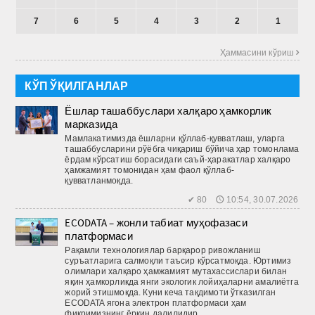
7
6
5
4
3
2
1
Ҳаммасини кўриш 
КЎП ЎҚИЛГАНЛАР
Ёшлар ташаббуслари халқаро ҳамкорлик
марказида
Мамлакатимизда ёшларни қўллаб-қувватлаш, уларга
ташаб­бусларини рўёбга чиқариш бўйича ҳар томонлама
ёрдам кўрсатиш борасидаги саъй-ҳаракатлар халқаро
ҳамжамият томонидан ҳам фаол қўллаб-
қувватланмоқда.
✔ 80 🕔 10:54, 30.07.2026
ECODATA – жонли табиат муҳофазаси
платформаси
Рақамли технологиялар барқарор ривожланиш
суръатларига салмоқли таъсир кўрсатмоқда. Юртимиз
олимлари халқаро ҳамжамият мутахассислари билан
яқин ҳамкорликда янги экологик лойиҳаларни амалиётга
жорий этишмоқда. Куни кеча тақдимоти ўтказилган
ECODATA ягона электрон платформаси ҳам
фикримизнинг ёрқин далилидир.