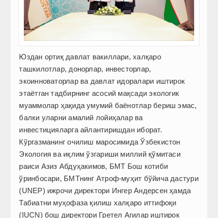
Юздан ортиқ давлат вакиллари, халқаро
ташкилотлар, донорлар, инвесторлар,
экоинноваторлар ва давлат идоралари иштирок
этаётган тадбирнинг асосий мақсади экологик
муаммолар ҳақида умумий баёнотлар бериш эмас,
балки уларни амалий лойиҳалар ва
инвестицияларга айлантиришдан иборат.
Кўргазманинг очилиш маросимида Ўзбекистон
Экология ва иқлим ўзгариши миллий қўмитаси
раиси Азиз Абдуҳакимов, БМТ Бош котиби
ўринбосари, БМТнинг Атроф-муҳит бўйича дастури
(UNEP) ижрочи директори Ингер Андерсен ҳамда
Табиатни муҳофаза қилиш халқаро иттифоқи
(IUCN) бош директори Гретел Агилар иштирок