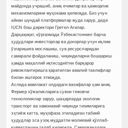
майдонда учрашиб, аниқ ечимлар ва ҳамкорлик
механизмларини муҳокама қилмоқда. Биз учун
айнан шундай платформалар жуда зарур, деди
IUCN бош директори Гретел Агилар.
Дарҳақиқат, кўргазмада Ўзбекистоннинг барча
ҳудудлари инвесторлар ва донорлар учун иқлим
ўзгаришига мослашиш, сув ресурсларидан
самарали фойдаланиш, чиқиндиларни бош­қариш
ҳамда маҳаллий иқтисодиётни барқарор
ривожлантиришга қаратилган амалий таклифлар
билан иштирок этмоқда.
Аслида мамлакат олдидаги вазифалар ҳам аниқ.
Фермер хўжаликларига сувни тежовчи
технологиялар зарур, шаҳарларда экологик
транспорт ва замонавий чиқинди тизимларига
эҳтиёж катта, муҳофаза этиладиган табиий
ҳудудлар эса узоқ муддатли молиявий қўллаб-
қувватлашни талаб қилмоқда. Самарқанддаги