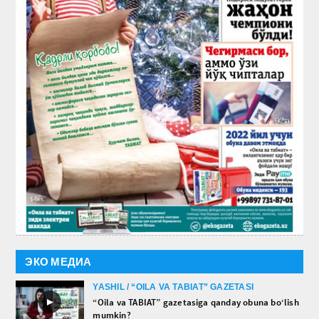
ЭКО МЕДИА
YASHIL / “OILA VA TABIAT” GAZETASI
►
“Oila va TABIAT” gazetasiga qanday obuna bo‘lish
mumkin?