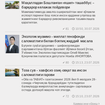
Маҳалладан Бошланган «яшил» ташаббус –
барқарор келажак пойдевори
Мамлакатимизда амалга оширилаётган кенг кўламли
ислоҳотларнинг бош ғояси инсон қадрини улуғлаш ва
жамиятнинг барқарор ривожланишини таъминлашга
қаратилган.
✔ 81 🕔 10:50, 30.07.2026
Экологик муаммо – миллат генофонди
саломатлиги билан боғлиқ жиддий масала
Бугунги суҳбатдошимиз – шифокорликдан
парламентгача бўлган фаолият йўлини босиб ўтган,
Ўзбекистон Экологик партиясидан Олий Мажлис
Қонунчилик палатаси депутати Ноиба ИНОЯТОВА.
✔ 80 🕔 15:13, 23.07.2026
Тоза сув – хавфсиз озиқ-овқат ва инсон
саломатлиги гарови
«Oila va TABIAT» газетасининг 2026 йил 9 июлдаги 28-
сонида «Чирчиқ ва Қорадарёдан тутиладиган
балиқларда микропластик аниқланди» сарлавҳаси
остида долзарб мақола чоп этилди.
✔ 72 🕔 15:10, 23.07.2026
Ҳаммасини кўриш 