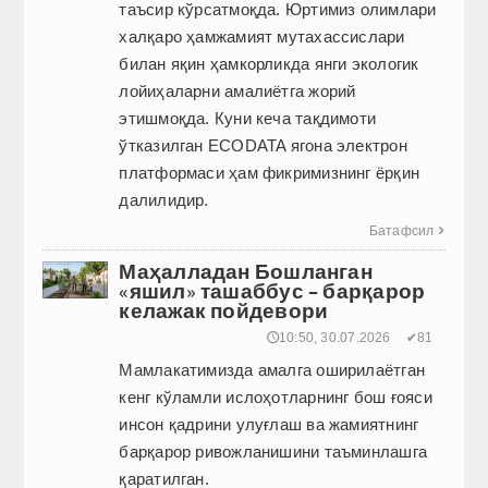
таъсир кўрсатмоқда. Юртимиз олимлари
халқаро ҳамжамият мутахассислари
билан яқин ҳамкорликда янги экологик
лойиҳаларни амалиётга жорий
этишмоқда. Куни кеча тақдимоти
ўтказилган ECODATA ягона электрон
платформаси ҳам фикримизнинг ёрқин
далилидир.
Батафсил

Маҳалладан Бошланган
«яшил» ташаббус – барқарор
келажак пойдевори
🕔10:50, 30.07.2026
✔81
Мамлакатимизда амалга оширилаётган
кенг кўламли ислоҳотларнинг бош ғояси
инсон қадрини улуғлаш ва жамиятнинг
барқарор ривожланишини таъминлашга
қаратилган.