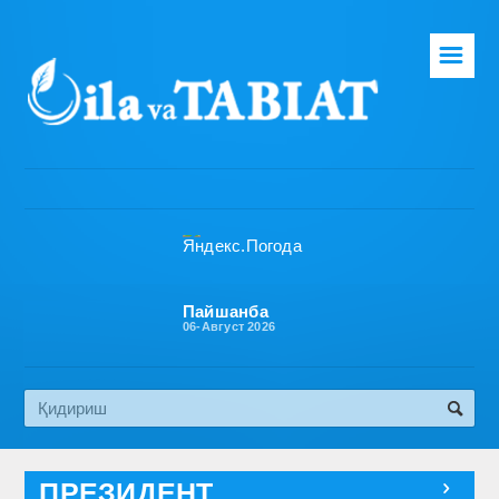
☰
Бош саҳифа
Таҳририят
Газета ҳақида
Раҳбарият
Бўлимлар
Пайшанба
06-Август 2026
Обуна
Алоқа
Эко медиа
ПРЕЗИДЕНТ
