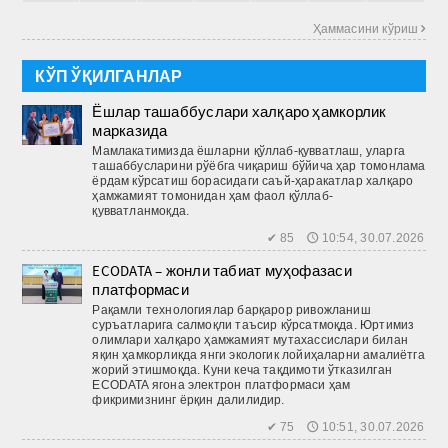
Ҳаммасини кўриш 
КЎП ЎҚИЛГАНЛАР
Ёшлар ташаббуслари халқаро ҳамкорлик
марказида
Мамлакатимизда ёшларни қўллаб-қувватлаш, уларга
ташаб­бусларини рўёбга чиқариш бўйича ҳар томонлама
ёрдам кўрсатиш борасидаги саъй-ҳаракатлар халқаро
ҳамжамият томонидан ҳам фаол қўллаб-
қувватланмоқда.
✔ 85 🕔 10:54, 30.07.2026
ECODATA – жонли табиат муҳофазаси
платформаси
Рақамли технологиялар барқарор ривожланиш
суръатларига салмоқли таъсир кўрсатмоқда. Юртимиз
олимлари халқаро ҳамжамият мутахассислари билан
яқин ҳамкорликда янги экологик лойиҳаларни амалиётга
жорий этишмоқда. Куни кеча тақдимоти ўтказилган
ECODATA ягона электрон платформаси ҳам
фикримизнинг ёрқин далилидир.
✔ 75 🕔 10:51, 30.07.2026