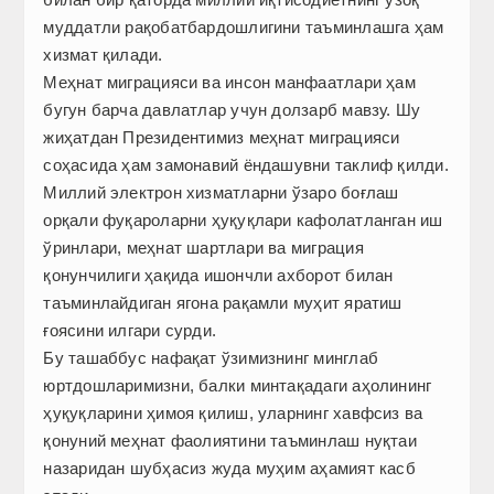
муддатли рақобатбардошлигини таъминлашга ҳам
хизмат қилади.
Меҳнат миграцияси ва инсон манфаатлари ҳам
бугун барча давлатлар учун долзарб мавзу. Шу
жиҳатдан Президентимиз меҳнат миграцияси
соҳасида ҳам замонавий ёндашувни таклиф қилди.
Миллий электрон хизматларни ўзаро боғлаш
орқали фуқароларни ҳуқуқлари кафолатланган иш
ўринлари, меҳнат шартлари ва миграция
қонунчилиги ҳақида ишончли ахборот билан
таъминлайдиган ягона рақамли муҳит яратиш
ғоясини илгари сурди.
Бу ташаббус нафақат ўзимизнинг минг­лаб
юртдошларимизни, балки минтақадаги аҳолининг
ҳуқуқларини ҳимоя қилиш, уларнинг хавфсиз ва
қонуний меҳнат фаолиятини таъминлаш нуқтаи
назаридан шубҳасиз жуда муҳим аҳамият касб