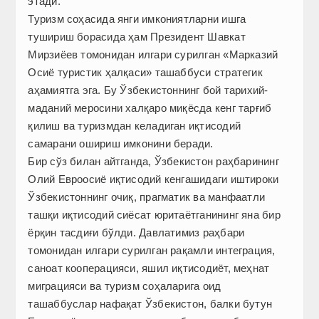
этади.
Туризм соҳасида янги имкониятларни ишга
тушириш борасида ҳам Президент Шавкат
Мирзиёев томонидан илгари сурилган «Марказий
Осиё туристик ҳалқаси» ташаббуси стратегик
аҳамиятга эга. Бу Ўзбекистоннинг бой тарихий-
маданий меросини халқаро миқёсда кенг тарғиб
қилиш ва туризмдан келадиган иқтисодий
самарани ошириш имконини беради.
Бир сўз билан айтганда, Ўзбекистон раҳбарининг
Олий Евроосиё иқтисодий кенгашидаги иштироки
Ўзбекистоннинг очиқ, прагматик ва манфаатли
ташқи иқтисодий сиёсат юритаётганининг яна бир
ёрқин тасдиғи бўлди. Давлатимиз раҳбари
томонидан илгари сурилган рақамли интеграция,
саноат кооперацияси, яшил иқтисодиёт, меҳнат
миграцияси ва туризм соҳаларига оид
ташаббуслар нафақат Ўзбекистон, балки бутун