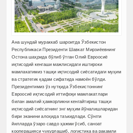
Ана шундай мураккаб шароитда Ўзбекис­тон
Республикаси Президенти Шавкат Мирзиёевнинг
Остона шаҳрида бўлиб ўтган Олий Евроосиё
иқтисодий кенгаши мажлисидаги иштироки
мамлакатимиз ташқи иқтисодий сиёсатидаги муҳим
ва стратегик қадам сифатида намоён бўлди.
Президентимиз ўз нутқида Ўзбекис­тоннинг
Евроосиё иқтисодий иттифоқи мамлакатлари
билан амалий ҳамкорликни кенгайтириш ташқи
иқтисодий сиёсатнинг энг муҳим йўналишларидан
бири эканини алоҳида таъкидлади. Сўнгги
йилларда ўзаро савдо ҳажми ўсиб, саноат
кооперацияси чуқурлашиб, логистика ва рақамли