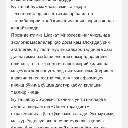
Бу ташаббус мамлакатимизга юқори
технологиялар, инвестициялар ва илғор
тажрибаларни жалб қилиш имкониятларини янада
кенгайтиради.
Президентимиз Шавкат Мирзиёевнинг чиқишида
экологик масалалар ҳар доим ҳам алоҳида ўрин
эгаллаган. Бу галги муҳим халқаро тадбирда ҳам
давлатимиз раҳбари энергия самарадорлигини
ошириш, тоза технологияларни жорий қилиш ва
маҳсулотларнинг углерод сиғимини камайтиришга
қаратилган саноатни «яшил» трансформация
қилиш бўйича қўшма дастур қабул қилишни
таклиф қилди.
Бу ташаббус Ўзбекистоннинг сўнгги йилларда
амалга ошираётган «Яшил тараққиёт»
стратегиясига тўла-тўкис мос келади. Энг муҳими,
мазкур ёндашув экологияни муҳофаза қилиш
билан бир қаторда миллий иқтисодиётнинг узоқ