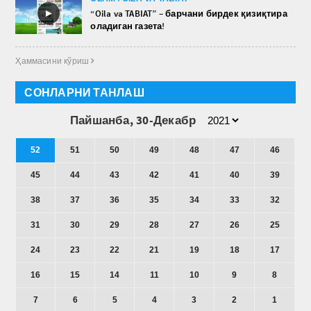
►
“Oila va TABIAT” – барчани бирдек қизиқтира
оладиган газета!
Ҳаммасини кўриш 
СОНЛАРНИ ТАНЛАШ
Пайшанба, 30-Декабр
52
51
50
49
48
47
46
45
44
43
42
41
40
39
38
37
36
35
34
33
32
31
30
29
28
27
26
25
24
23
22
21
19
18
17
16
15
14
11
10
9
8
7
6
5
4
3
2
1