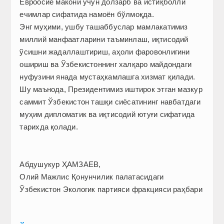
Евроосиё макони учун долзарб ва истиқболли
ечимлар сифатида намоён бўлмоқда.
Энг муҳими, ушбу ташаббуслар мамлакатимиз
миллий манфаатларини таъминлаш, иқтисодий
ўсишни жадаллаштириш, аҳоли фаровонлигини
ошириш ва Ўзбекистоннинг халқаро майдондаги
нуфузини янада мус­таҳкамлашга хизмат қилади.
Шу маънода, Президентимиз иштирок этган мазкур
саммит Ўзбекистон ташқи сиёсатининг навбатдаги
муҳим дипломатик ва иқтисодий ютуғи сифатида
тарихда қолади.
Абдушукур ҲАМЗАЕВ,
Олий Мажлис Қонунчилик палатасидаги
Ўзбекистон Экологик партияси фракцияси раҳбари