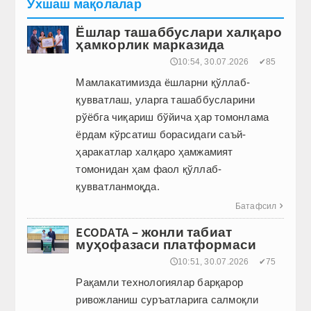
Ўхшаш мақолалар
Ёшлар ташаббуслари халқаро
ҳамкорлик марказида
🕔10:54, 30.07.2026
✔85
Мамлакатимизда ёшларни қўллаб-
қувватлаш, уларга ташаб­бусларини
рўёбга чиқариш бўйича ҳар томонлама
ёрдам кўрсатиш борасидаги саъй-
ҳаракатлар халқаро ҳамжамият
томонидан ҳам фаол қўллаб-
қувватланмоқда.
Батафсил

ECODATA – жонли табиат
муҳофазаси платформаси
🕔10:51, 30.07.2026
✔75
Рақамли технологиялар барқарор
ривожланиш суръатларига салмоқли