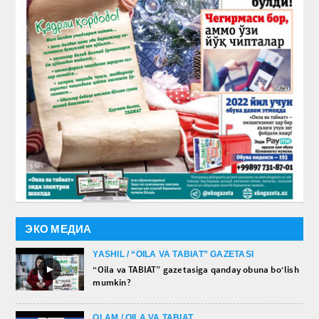
ЭКО МЕДИА
YASHIL / “OILA VA TABIAT” GAZETASI
►
“Oila va TABIAT” gazetasiga qanday obuna bo‘lish
mumkin?
OLAM / OILA VA TABIAT