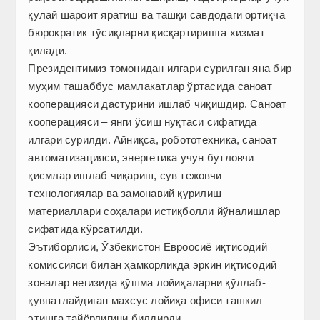
қулай шароит яратиш ва ташқи савдодаги ортиқча
бюрократик тўсиқларни қисқартиришга хизмат
қилади.
Президентимиз томонидан илгари сурилган яна бир
муҳим ташаббус мамлакатлар ўртасида саноат
кооперацияси дастурини ишлаб чиқишдир. Саноат
кооперацияси – янги ўсиш нуқтаси сифатида
илгари сурилди. Айниқса, робототехника, саноат
автоматизацияси, энергетика учун бутловчи
қисмлар ишлаб чиқариш, сув тежовчи
технологиялар ва замонавий қурилиш
материаллари соҳалари истиқболли йўналишлар
сифатида кўрсатилди.
Эътиборлиси, Ўзбекистон Евроосиё иқтисодий
комиссияси билан ҳамкорликда эркин иқтисодий
зоналар негизида қўшма лойиҳаларни қўллаб-
қувватлайдиган махсус лойиҳа офиси ташкил
этишга тайёрлигини билдирди.