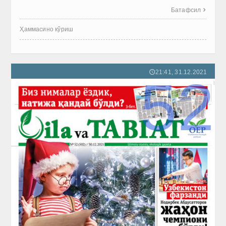
Батафсил

Ҳаммасино кўриш
21:41, 31.12.2021
🕔
52