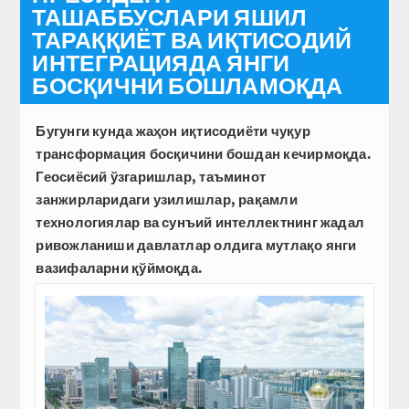
ТАШАББУСЛАРИ ЯШИЛ
ТАРАҚҚИЁТ ВА ИҚТИСОДИЙ
ИНТЕГРАЦИЯДА ЯНГИ
БОСҚИЧНИ БОШЛАМОҚДА
Бугунги кунда жаҳон иқтисодиёти чуқур
трансформация босқичини бошдан кечирмоқда.
Геосиёсий ўзгариш­лар, таъминот
занжирларидаги узилишлар, рақамли
технологиялар ва сунъий интеллектнинг жадал
ривож­ланиши давлатлар олдига мутлақо янги
вазифаларни қўймоқда.