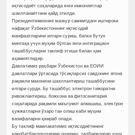
иқтисодиёт соҳаларида янги имкониятлар
шаклланаётгани қайд этилди.
Президентимизнинг мазкур саммитдаги иштироки
нафақат Ўзбекистоннинг иқтисодий
манфаатларини илгари суриш, балки бутун
минтақа учун муҳим бўлган янги интеграцион
ташаббусларни таклиф этиши билан ҳам
аҳамиятлидир.
Давлатимиз раҳбари Ўзбекистон ва ЕОИИ
давлатлари ўртасида тўсиқларсиз савдонинг ягона
рақамли маконини шакллантириш ташаббусини
илгари сурди. Бу ташаббус электрон тижоратни
ривожлантириш, божхона ва фитосанитария
соҳаларида рақамли маълумот алмашиш, электрон
ҳужжатларни ўзаро тан олиш каби муҳим
вазифаларни қамраб олади.
Бу таклиф мамлакатимиз иқтисодиётининг
рақобатбардошлигини ошириш, тадбиркорлар учун