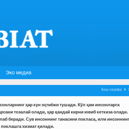
Эко медиа

Бош саҳифа
сонларнинг ҳар кун эҳтиёжи тушади. Кўл ҳам инсонларга
арсани тозалай олади, ҳар қандай кирни ювиб кеткиза олади.
аб беради. Сув инсоннинг танасини покласа, илм инсоннин
 поклашга хизмат қилади.