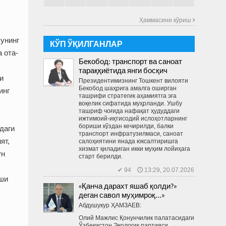
Ҳаммасини кўриш 
Бунинг
КЎП ЎҚИЛГАНЛАР
 ота-
Бекобод: транспорт ва саноат
тараққиётида янги босқич
и
Президентимизнинг Тошкент вилояти
Бекобод шаҳрига амалга оширган
инг
ташрифи стратегик аҳамиятга эга
воқелик сифатида муҳрланди. Ушбу
ташриф чоғида нафақат ҳудуддаги
ижтимоий-иқтисодий ислоҳотларнинг
бориши кўздан кечирилди, балки
даги
транспорт инфратузилмаси, саноат
ят,
салоҳиятини янада юксалтиришга
хизмат қиладиган икки муҳим лойиҳага
ун
старт берилди.
✔ 94 🕔 13:29, 20.07.2026
оши
«Қанча дарахт яшаб қолди?»
деган савол муҳимроқ...»
Абдушукур ҲАМЗАЕВ:
Олий Мажлис Қонунчилик палатасидаги
Ўзбекистон Экологик партияси