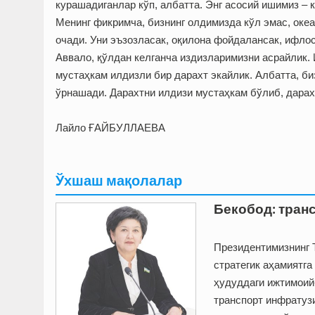
курашадиганлар кўп, албатта. Энг асосий ишимиз –
Менинг фикримча, бизнинг олдимизда кўл эмас, океа
очади. Уни эъзозласак, оқилона фойдалансак, ифло
Аввало, қўлдан келганча издизларимизни асрайлик. 
мустаҳкам илдизли бир дарахт экайлик. Албатта, биз
ўрнашади. Дарахтни илдизи мустаҳкам бўлиб, дарахт
Лайло ҒАЙБУЛЛАЕВА
Ўхшаш мақолалар
Бекобод: транс
Президентимизнинг 
стратегик аҳамиятг
ҳудуддаги ижтимоий
транспорт инфратуз