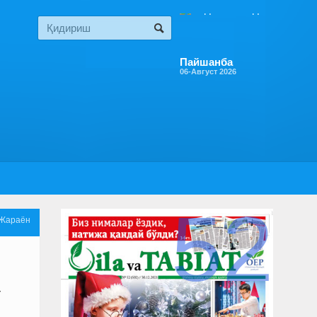
Пайшанба
06-Август 2026
52
Жараён
г