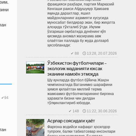
зим.
фракцияси раҳбари, партия Марказий
Кенгаши раиси Абдушукур Ҳамзаев
рини
яқинда дарахтлар, яшил
майдонларнинг аҳамияти хусусида
муносабат билдирар экан, бир жиҳатга
лан
алоҳида тўхталиб ўтди. Иқлим
ўзгариши оқибатида дунёнинг кўп
қисмида аномал жазирама авж
олаётган паллада бу жуда долзарб
ҳисобланади:
✔ 88 🕔 13:28, 20.07.2026
Ўзбекистон футболчилари –
экологик маданияти юксак
эканини намоён этмоқда
Шу кунларда футбол бўйича Жаҳон
чемпионатида Ватанимиз шарафини
ҳимоя қилаётган миллий терма
жамоамиз футболчиларининг биргина
✔94
ҳаракати бизни чин дилдан
тўлқинлантириб юборди.
✔ 148 🕔 11:22, 30.06.2026
Асрлар соясидаги ҳаёт
Фарғона водийси нафақат ҳосилдор
ган
тупроғи, балки табиатсевар инсонлари
билан ҳам қадрлидир. Бу юртда