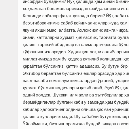
инсофдан бўладими? Йўқ қилишда ҳам айнан бизнинг
хоҳламаган болажонларимиздан фойдаланишни ист
Келгинди саёқлар фақат ҳикояда борми? Йўқ албатта
беэътиборлигимиз сабаб кейинчалик улар жуда ҳам к
якуни яхши эмас, албатта. Ахлоқсизлик авжга чиқса
онани, катталарни ҳурмат қилмаслик, табиатга бўл
қилиш, тарихий обидалар ва олимлар меросига бўлг
тўфоннинг изларидир. Худди қишлоқни авлиёларнинг 
миллатимизда ҳам бу ҳодиса кутилиб қолишидан ҳаз
қараётган бўлсангиз, қаттиқ адашасиз. Бу бутун бир
Эътибор бераётган бўлсангиз ёшлар орасида ҳар хи
насл-насаби номаълум кимсалардан ўрганиб, уларни
ҳурмат бўлмиш илдизларни қазиб олиб, ёқиб йўқ қи
оддий ҳолдек. Шукрки, илм аҳли ва эътиборлилар ҳа
бермайдиганлар бўлгани каби у замонда ҳам бундай
кабилар ҳалокатнинг олдини олишга қисман уринишг
қолишга кучлари етмади. Шу сабабли бутун қишлоқ 
Ўйлайманки, бизнинг орамизда бундай виждон овози