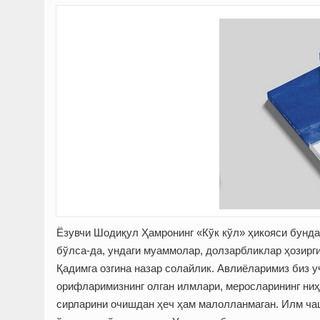
Ёзувчи Шодиқул Ҳамронинг «Кўк кўл» ҳикояси бунда
бўлса-да, ундаги муаммолар, долзарбликлар ҳозирги
Қадимга озгина назар солайлик. Авлиёларимиз биз у
орифларимизнинг олган илмлари, меросларининг ниҳо
сирларини очишдан ҳеч ҳам малолланмаган. Илм ча