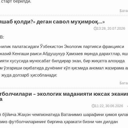
 старт берилди.
Бата
яшаб қолди?» деган савол муҳимроқ...»
🕔13:28, 20.07.2026
В:
илик палатасидаги Ўзбекистон Экологик партияси фракцияси
рказий Кенгаши раиси Абдушукур Ҳамзаев яқинда дарахтлар, я
ияти хусусида муносабат билдирар экан, бир жиҳатга алоҳида
им ўзгариши оқибатида дунёнинг кўп қисмида аномал жазирама 
у жуда долзарб ҳисобланади:
Бата
тболчилари – экологик маданияти юксак экани
а
🕔11:22, 30.06.2026
 бўйича Жаҳон чемпионатида Ватанимиз шарафини ҳимоя қила
миз футболчиларининг биргина ҳаракати бизни чин дилдан