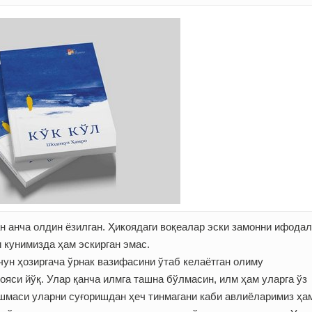
н анча олдин ёзилган. Ҳикоядаги воқеалар эски замонни ифодал
 кунимизда ҳам эскирган эмас.
чун ҳозиргача ўрнак вазифасини ўтаб келаётган олиму
яси йўқ. Улар қанча илмга ташна бўлмасин, илм ҳам уларга ўз
шмаси уларни суғоришдан ҳеч тинмагани каби авлиёларимиз ҳа