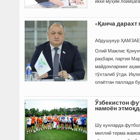
икки муҳим лойиҳага
«Қанча дарахт 
Абдушукур ҲАМЗАЕ
Олий Мажлис Қонунч
раҳбари, партия Ма
майдонларнинг аҳам
тўхталиб ўтди. Иқл
олаётган паллада б
Ўзбекистон фу
намоён этмоқд
Шу кунларда футбол
миллий терма жамоа