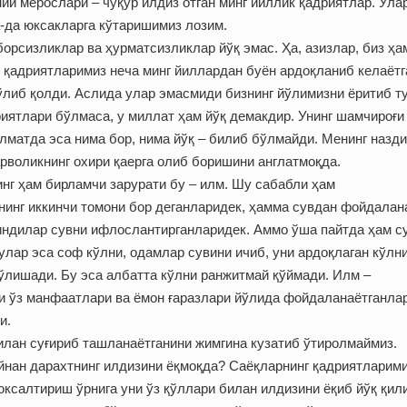
ий мерослари – чуқур илдиз отган минг йиллик қадриятлар. Ула
а-да юксакларга кўтаришимиз лозим.
орсизликлар ва ҳурматсизликлар йўқ эмас. Ҳа, азизлар, биз ҳа
 қадриятларимиз неча минг йиллардан буён ардоқланиб келаётг
либ қолди. Аслида улар эмасмиди бизнинг йўлимизни ёритиб т
риятлари бўлмаса, у миллат ҳам йўқ демакдир. Унинг шамчироғи
лматда эса нима бор, нима йўқ – билиб бўлмайди. Менинг назд
рволикнинг охири қаерга олиб боришини англатмоқда.
нг ҳам бирламчи зарурати бу – илм. Шу сабабли ҳам
нинг иккинчи томони бор деганларидек, ҳамма сувдан фойдалан
индилар сувни ифлослантирганларидек. Аммо ўша пайтда ҳам с
улар эса соф кўлни, одамлар сувини ичиб, уни ардоқлаган кўлн
ўлишади. Бу эса албатта кўлни ранжитмай қўймади. Илм –
и ўз манфаатлари ва ёмон ғаразлари йўлида фойдаланаётганла
и.
билан суғириб ташланаётганини жимгина кузатиб ўтиролмаймиз.
айнан дарахтнинг илдизини ёқмоқда? Саёқларнинг қадриятларими
юксалтириш ўрнига уни ўз қўллари билан илдизини ёқиб йўқ қи