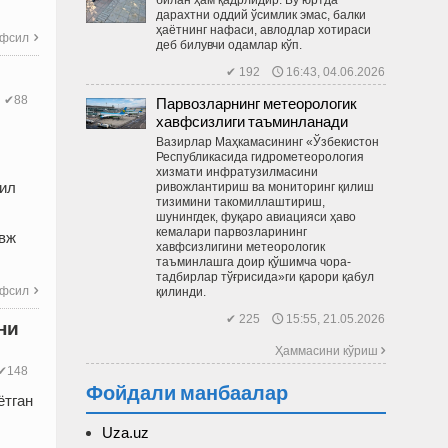
дарахтни оддий ўсимлик эмас, балки
ҳаётнинг нафаси, авлодлар хотираси
фсил

деб билувчи одамлар кўп.
✔ 192 🕔 16:43, 04.06.2026
Парвозларнинг метеорологик
✔88
хавфсизлиги таъминланади
Вазирлар Маҳкамасининг «Ўзбекистон
Республикасида гидрометеорология
хизмати инфратузилмасини
шил
ривожлантириш ва мониторинг қилиш
тизимини такомиллаштириш,
шунингдек, фуқаро авиацияси ҳаво
кемалари парвозларининг
авж
хавфсизлигини метеорологик
таъминлашга доир қўшимча чора-
тадбирлар тўғрисида»ги қарори қабул
фсил
қилинди.

✔ 225 🕔 15:55, 21.05.2026
ни
Ҳаммасини кўриш 
✔148
Фойдали манбаалар
ётган
Uza.uz