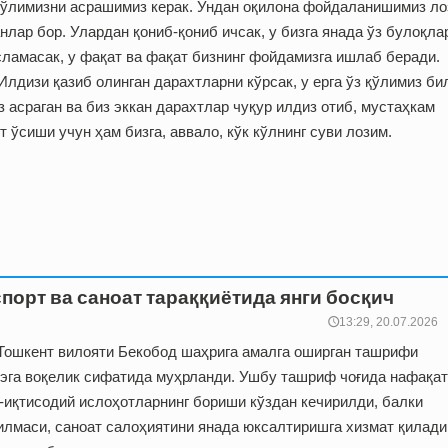
 кўлимизни асрашимиз керак. Ундан оқилона фойдаланишимиз ло
нлар бор. Улардан қониб-қониб ичсак, у бизга янада ўз булоқла
сламасак, у фақат ва фақат бизнинг фойдамизга ишлаб беради.
Илдизи қазиб олинган дарахтларни кўрсак, у ерга ўз қўлимиз би
 асраган ва биз эккан дарахтлар чуқур илдиз отиб, мустаҳкам
 ўсиши учун ҳам бизга, аввало, кўк кўлнинг суви лозим.
порт ва саноат тараққиётида янги босқич
🕔13:29, 20.07.2026
Тошкент вилояти Бекобод шаҳрига амалга оширган ташрифи
а эга воқелик сифатида муҳрланди. Ушбу ташриф чоғида нафақат
-иқтисодий ислоҳотларнинг бориши кўздан кечирилди, балки
илмаси, саноат салоҳиятини янада юксалтиришга хизмат қилади