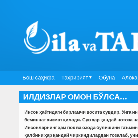
Бош саҳифа
Таҳририят
Обуна
Алоқа
ИЛДИЗЛАР ОМОН БЎЛСА...
Инсон ҳаётидаги бирламчи восита сувдир. Унга ин
беминнат хизмат қилади. Сув ҳар қандай нотоза н
Инсонларнинг ҳам пок ва озода бўлишини таъминл
қалбини ҳар қандай чиркиндилардан тозалаб, уни