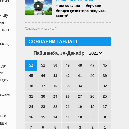
р биз
►
“Oila va TABIAT” – барчани
бирдек қизиқтира оладиган
м шу
газета!
ан
Ҳаммасини кўриш 
урган
СОНЛАРНИ ТАНЛАШ
имда,
Пайшанба, 30-Декабр
ади,
52
51
50
49
48
47
46
ув
45
44
43
42
41
40
39
и ҳеч
38
37
36
35
34
33
32
р ҳам
31
30
29
28
27
26
25
24
23
22
21
19
18
17
зга
16
15
14
11
10
9
8
лиши
7
6
5
4
3
2
1