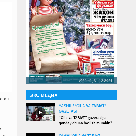
21:41, 31.12.2021
🕔
ЭКО МЕДИА
аган
YASHIL / “OILA VA TABIAT”
GAZETASI
►
“Oila va TABIAT” gazetasiga
qanday obuna bo‘lish mumkin?
м
OLAM / OILA VA TABIAT