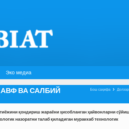
Эко медиа
АВФ ВА САЛБИЙ

Бош саҳифа
Долзар
эҳтиёжини қондириш жараёни ҳисобланган ҳайвонларни сўйиш
кологик назоратни талаб қиладиган мураккаб технологик