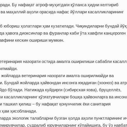
ради. Бу нафақат атроф-муҳитдаги қўланса ҳидни келтириб
 ва маҳаллий аҳоли орасида нафас йўллари касалликларининг
иб юбориш ҳолатлари ҳам кузатилади. Чиқиндиларни бундай йўқ
да ҳавога диоксинлар ва фуранлар каби ўта хавфли канцероген
хавфини кескин ошириши мумкин.
етеринария назорати остида амалга оширилиши сабабли касалл
йилмайди.
н жойларда ветеринария назорати амалга оширилмайди ва
. Бундай жойларда ҳайвондан инсонга юқадиган (зооноз) ва ат
до бўлади. Натижада куйдирги (сибирская язва), бруцеллёз,
ли касалликларнинг қўзғатувчилари бошқа ҳайвонларга ва инсон
 ташкил қилиш – бу нафақат қонунчилик ёки санитария
и ҳам ҳисобланади.
ларда экологик талабларни бузган ҳолда аҳоли пунктларининг и
мирувчилар, судралиб юрувчиларнинг кўпайишига, бу ўз навба