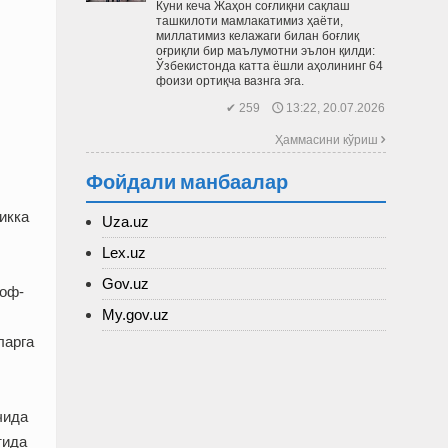
Куни кеча Жаҳон соғлиқни сақлаш
ташкилоти мамлакатимиз ҳаёти,
миллатимиз келажаги билан боғлиқ
оғриқли бир маълумотни эълон қилди:
Ўзбекис­тонда катта ёшли аҳолининг 64
фоизи ортиқча вазнга эга.
✔ 259 🕔 13:22, 20.07.2026
Ҳаммасини кўриш 
Фойдали манбаалар
икка
Uza.uz
Lex.uz
Gov.uz
роф-
My.gov.uz
ларга
чида
тида