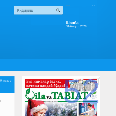
Шанба
08-Август 2026
52
б мавзу
 –