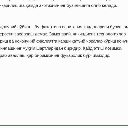
иқарилишига ҳамда экотизимнинг бузилишига олиб келади.
оқонуний сўйиш – бу фақатгина санитария қоидаларини бузиш э
еросни заҳарлаш демак. Замонавий, чиқиндисиз технологиялар
риш ва ноқонуний фаолиятга қарши қатъий чоралар кўриш қону
минлашнинг муҳим шартларидан биридир. Қайд этиш лозимки,
сраб авайлаш ҳар биримизнинг фуқаролик бурчимиздир.