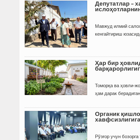
Депутатлар – х
ислоҳотларнин
Мавжуд илмий салоҳ
кенгайтириш юзасид
Ҳар бир ҳовли
барқарорлигиг
Томорқа ва ҳовли-ж
ҳам дарак берадига
Органик қишло
хавфсизлигига
Рўзғор учун бозорга