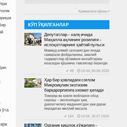
ўғри
логик
Ҳаммасини кўриш 
бориши
КЎП ЎҚИЛГАНЛАР
бир
ий
Депутатлар – халқ ичида
Маҳалла аҳлининг розилиги –
ислоҳотларнинг ҳаётий пульси
Мавжуд илмий салоҳиятдан янада
самарали фойдаланиш, амалий
тадқиқотлар кўламини кенгайтириш
юзасидан қўшимча тавсиялар берилди.
дан
✔ 49 🕔 16:49, 06.08.2026
Ҳар бир ҳовлидаги соғлом
к
Микроиқлим экотизим
барқарорлигига хизмат қилади
Томорқа ва ҳовли-жойларни обод
сақлаш – экологиядан ҳам,
и
давлатчилигу маданиятдан ҳам дарак
берадиган миллий масала
а ўта
✔ 164 🕔 10:56, 30.07.2026
г
лари
Органик қишлоқ хўжалиги –