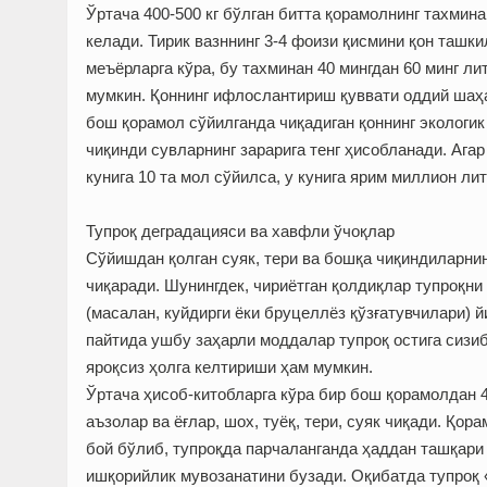
Ўртача 400-500 кг бўлган битта қорамолнинг тахмина
келади. Тирик вазннинг 3-4 фоизи қисмини қон ташки
меъёрларга кўра, бу тахминан 40 мингдан 60 минг л
мумкин. Қоннинг ифлослантириш қуввати оддий шаҳа
бош қорамол сўйилганда чиқадиган қоннинг экологик
чиқинди сувларнинг зарарига тенг ҳисобланади. Ага
кунига 10 та мол сўйилса, у кунига ярим миллион ли
Тупроқ деградацияси ва хавфли ўчоқлар
Сўйишдан қолган суяк, тери ва бошқа чиқиндиларни
чиқаради. Шунингдек, чириётган қолдиқлар тупроқни
(масалан, куйдирги ёки бруцеллёз қўзғатувчилари) 
пайтида ушбу заҳарли моддалар тупроқ остига сизи
яроқсиз ҳолга келтириши ҳам мумкин.
Ўртача ҳисоб-китобларга кўра бир бош қорамолдан 40
аъзолар ва ёғлар, шох, туёқ, тери, суяк чиқади. Қо
бой бўлиб, тупроқда парчаланганда ҳаддан ташқари 
ишқорийлик мувозанатини бузади. Оқибатда тупроқ 