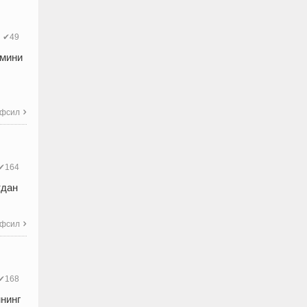
✔49
амини
фсил

✔164
тдан
фсил

✔168
мнинг