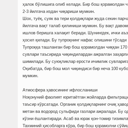
ҳалок бўлишига олиб келади. Бир бош қорамолдан ч
2-3 йилгача издан чиқариши мумкин.
Шох, туёқ, суяк ва тери қолдиқлари жуда секин пар
йилгача вақт талаб қилиниши мумкин. Бу вақт давом
ишлов беришга халақит беради. Шунинг­дек, ички аъ
ҳосил қилади. Бу тупроқнинг нафас олишини тўсади
Тупроққа ташланган бир бош қорамолдан чиққан 170 
сувлари таъсирида чиқиндилардан ажралган заҳарли
шимилади. Бу суюқликлар ерости ичимлик сувларига 
Оқибатда, бир бош мол чиқиндиси бир неча 100 куб
мумкин.
Атмосфера ҳавосининг ифлосланиши
Ноқонуний фаолият юритаётган жойларда фильтраци
таъсир кўрсатади. Органик қолдиқларнинг очиқ ҳав
метан ва водород сульфиди газлари ажралади. Бу о
кўзни ёшлантиради. Асаб ва юрак қон-томир тизимла
Тахминий ҳисобларга кўра, бир бош қорамолни сўйи