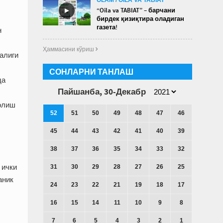
►
“Oila va TABIAT” – барчани
бирдек қизиқтира оладиган
газета!
н
Ҳаммасини кўриш 
алиги
СОНЛАРНИ ТАНЛАШ
да
Пайшанба, 30-Декабр
 олиш
52
51
50
49
48
47
46
45
44
43
42
41
40
39
38
37
36
35
34
33
32
 ички
31
30
29
28
27
26
25
аник
24
23
22
21
19
18
17
16
15
14
11
10
9
8
7
6
5
4
3
2
1