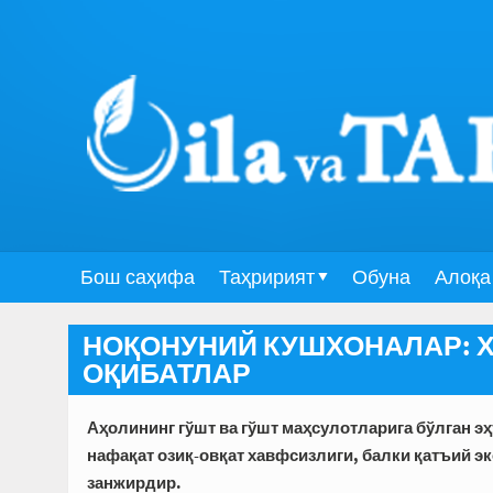
Бош саҳифа
Таҳририят
Обуна
Алоқа
НОҚОНУНИЙ КУШХОНАЛАР: Х
ОҚИБАТЛАР
Аҳолининг гўшт ва гўшт маҳсулотларига бўлган 
нафақат озиқ-овқат хавфсизлиги, балки қатъий э
занжирдир.