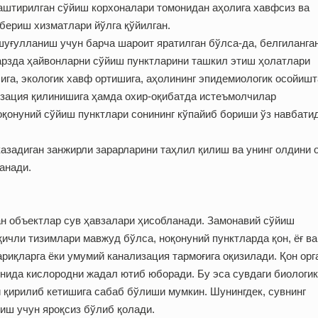
лаштирилган сўйиш корхоналари томонидан аҳолига хавфсиз ва
бериш хизматлари йўлга қўйилган.
уғулланиш учун барча шароит яратилган бўлса-да, белгиланга
арзда ҳайвонларни сўйиш пунктларини ташкил этиш ҳолатлари
ига, экологик хавф ортишига, аҳолининг эпидемиологик осойишт
изация қилинишига ҳамда охир-оқибатда истеъмолчилар
қонуний сўйиш пунктлари сонининг кўпайиб бориши ўз навбати
казадиган занжирли зарарларини таҳлил қилиш ва унинг олдини
анади.
ан объектлар сув ҳавзалари ҳисобланади. Замонавий сўйиш
ичли тизимлари мавжуд бўлса, ноқонуний пунктларда қон, ёғ ва
ариқларга ёки умумий канализация тармоғига оқизилади. Қон орг
нида кислородни жадал ютиб юборади. Бу эса сувдаги биологик
 қирилиб кетишига сабаб бўлиши мумкин. Шунинг­дек, сувнинг
риш учун яроқсиз бўлиб қолади.