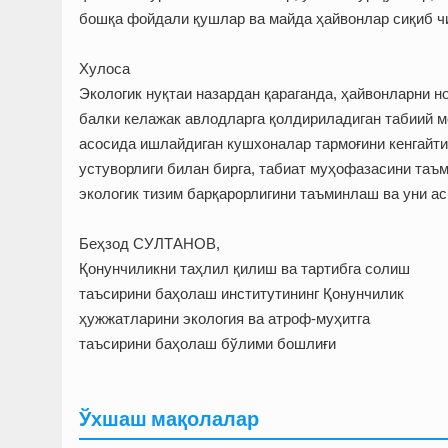
бошқа фойдали қушлар ва майда ҳайвонлар сиқиб ч
Хулоса
Экологик нуқтаи назардан қараганда, ҳайвонларни н
балки келажак авлодларга қолдириладиган табиий м
асосида ишлайдиган кушхоналар тармоғини кенгайти
устуворлиги билан бирга, табиат муҳофазасини таъ
экологик тизим барқарорлигини таъминлаш ва уни а
Беҳзод СУЛТАНОВ,
Қонунчиликни таҳлил қилиш ва тартибга солиш
таъсирини баҳолаш институтининг Қонунчилик
ҳужжатларини экология ва атроф-муҳитга
таъсирини баҳолаш бўлими бошлиғи
Ўхшаш мақолалар