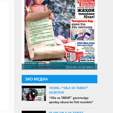
21:41, 31.12.2021
🕔
ЭКО МЕДИА
YASHIL / “OILA VA TABIAT”
GAZETASI
►
“Oila va TABIAT” gazetasiga
qanday obuna bo‘lish mumkin?
OLAM / OILA VA TABIAT