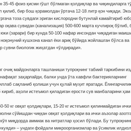
н 35-45 фоиз қисми гўшт бўлмаган қолдиқлар ва чиқиндиларга т
л қилиб, бир бош қорамолдан ўртача 12-18 литр қон чиқади. Эко
итргача тоза сувдаги эриган кислородни бутунлай камайтириб ю
р оқава сувидан (канализация) 500-600 марта кучлироқ бўлиб, 
 юки (зарари) бир кунда 50-100 нафар инсондан чиқадиган маиш
р ноқонуний кушхона канал ёки ариқ бўйида жойлашган бўлса ва
тр сувни биологик жиҳатдан «ўлдиради».
нг очиқ майдонларга ташланиши тупроқнинг табиий таркибини из
 нафақат заҳарлайди, балки унда ўта хавфли бактерияларнинг
йиллаб сақланиб қолиши учун қулай муҳит яратади. Ёғингарчили
б кириб, аҳоли истеъмол қиладиган ерости сув манбаларини ҳам
-50 кг овқат қолдиқлари, 15-20 кг истеъмол қилинмайдиган ичк
рамолни сўйишдан чиққан овқат қолдиқлари ва ички аъзолар азотг
кўп миқдорда аммиак ва нитратлар ҳосил бўлади. Бу тупроқнин
«куяди» – ундаги фойдали микроорганизмлар ва ўсимлик илдиз