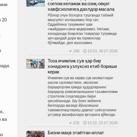
соғлом келажак ва озиқ-овқат
гини
хавфсизлигига дахлдор масала
Рўзғор учун бозорга тушганда табиий
 20
маҳсулот излашимиз бор гап.
Оддийгина тухумнинг ҳам
«жайдари»сини қидирамиз. Негаки,
хонадонда боқилган товуқлар тухумида
м
ҳеч қандай дори ва гормонлар
бўлмайди, дея ишонамиз.
ш
✔ 168 🕔 10:53, 30.07.2026
Тоза ичимлик сув ҳар бир
ради.
хонадонга узлуксиз етиб бориши
керак
Ичимлик сув ва оқава сув хизматлари
аҳоли саломатлиги, экологик
барқарорлик ҳамда ҳудудларнинг
барқарор ривожланишини таъминловчи
стратегик соҳалардан бири
ҳисобланади. Шу боис кейинги
йилларда мазкур йўналишни
такомиллаштириш давлат сиёсатининг
к,
устувор вазифалари қаторига қўйилди.
 ва
✔ 235 🕔 15:22, 23.07.2026
Бизни маҳв этаётган иллат
аз