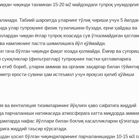
иққан чиқинди тахминан 15-20 м2 майдондаги тупроқ унумдорли
чаланади. Табиий шароитда уларнинг тўлиқ чириши учун 5 йилдан
ида улар тупроқнинг физик тузилишини бузади, ерни ҳайдаш ва
золардан чиққан ёғлар тупроқ юзасида сув ўтказмайдиган қатла
 ва намликнинг пастга шимилишига йўл қўймайди.
кг гача бўлган чиқинди фақат юзада қолмайди. Ёмғир ва суғори
 суюқликлар (фильтратлар) тупроқнинг пастки қатламларига
етиб бориб, уларни аммиак ва органик заҳарлар билан тўйинти
ометр ерости сувини ҳам истеъмол учун яроқсиз қилиб қўйиши
я ва вентиляция тизимларининг йўқлиги ҳаво сифатига жиддий
ода парчаланиши натижасида атмосферага катта миқдорда аммиа
дамларда нафас йўллари билан боғлиқ касалликларни қўзғатади
рига жиддий таъсир кўрсатади.
шдан ҳосил бўлган чиқиндиларининг парчаланишидан 10-15 м3 г