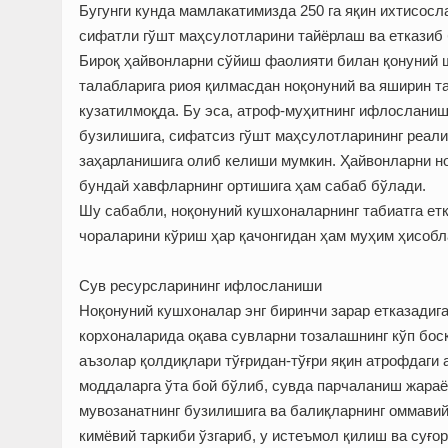
Бугунги кунда мамлакатимизда 250 га яқин ихтисос
сифатли гўшт маҳсулотларини тайёрлаш ва етказиб 
Бироқ ҳайвонларни сўйиш фаолияти билан қонуний ш
талабларига риоя қилмасдан ноқонуний ва яширин т
кузатилмоқда. Бу эса, атроф-муҳитнинг ифлосланиш
бузилишига, сифатсиз гўшт маҳсулотларининг реал
заҳарланишига олиб келиши мумкин. Ҳайвонларни но
бундай хавфларнинг ортишига ҳам сабаб бўлади.
Шу сабабли, ноқонуний кушхоналарнинг табиатга ет
чораларини кўриш ҳар қачонгидан ҳам муҳим ҳисобл
Сув ресурсларининг ифлосланиши
Ноқонуний кушхоналар энг биринчи зарар етказадиг
корхоналарида оқава сувларни тозалашнинг кўп босқ
аъзолар қолдиқлари тўғридан-тўғри яқин атрофдаги 
моддаларга ўта бой бўлиб, сувда парчаланиш жараё
мувозанатнинг бузилишига ва балиқларнинг оммавий
кимёвий таркиби ўзгариб, у истеъмол қилиш ва суғо