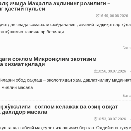
алқ ичида Маҳалла аҳлининг розилиги –
г ҳаётий пульси
🕔16:49, 06.08.2026
иятдан янада самарали фойдаланиш, амалий тадқиқотлар кўл
ан қўшимча тавсиялар берилди.
Бата
даги соғлом Микроиқлим экотизим
а хизмат қилади
🕔10:56, 30.07.2026
ойларни обод сақлаш – экологиядан ҳам, давлатчилигу мадания
н миллий масала
Бата
қ хўжалиги –соғлом келажак ва озиқ-овқат
 дахлдор масала
🕔10:53, 30.07.2026
 тушганда табиий маҳсулот излашимиз бор гап. Оддийгина туху