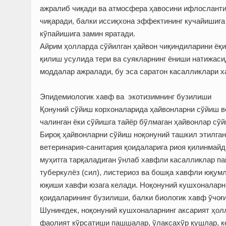
ажралиб чиқади ва атмосфера ҳавосини ифлосланти
чиқаради, балки иссиқхона эффектининг кучайишига
кўпайишига замин яратади.
Айрим ҳолларда сўйилган ҳайвон чиқиндиларини ёқ
қилиш усулида тери ва суякларнинг ёниши натижаси
моддалар ажралади, бу эса саратон касалликлари 
Эпидемиологик хавф ва экотизимнинг бузилиши
Қонуний сўйиш корхоналарида ҳайвонларни сўйиш в
чалинган ёки сўйишга тайёр бўлмаган ҳайвонлар сў
Бироқ ҳайвонларни сўйиш ноқонуний ташкил этилга
ветеринария-санитария қоидаларига риоя қилинмайди
муҳитга тарқаладиган ўнлаб хавфли касалликлар пай
туберкулёз (сил), листериоз ва бошқа хавфли юқум
юқиши хавфи юзага келади. Ноқонуний кушхоналарни
қоидаларининг бузилиши, балки биологик хавф ўчоғ
Шунингдек, ноқонуний кушхоналарнинг аксарият ҳол
фаолият кўрсатиши пашшалар, ўлаксахўр қушлар, ке