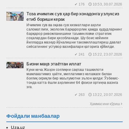
✔ 176 🕔 10:53, 30.07.2026
Тоза ичимлик сув ҳар бир хонадонга узлуксиз
етиб бориши керак
Ичимлик сув ва оқава сув хизматлари аҳоли
саломатлиги, экологик барқарорлик ҳамда ҳудудларнинг
барқарор ривожланишини таъминловчи стратегик
соҳалардан бири ҳисобланади. Шу боис кейинги
йилларда мазкур йўналишни такомиллаштириш давлат
сиёсатининг устувор вазифалари қаторига қўйилди.
✔ 241 🕔 15:22, 23.07.2026
Бизни маҳв этаётган иллат
Куни кеча Жаҳон соғлиқни сақлаш ташкилоти
мамлакатимиз ҳаёти, миллатимиз келажаги билан
боғлиқ оғриқли бир маълумотни эълон қилди: Ўзбекис­
тонда катта ёшли аҳолининг 64 фоизи ортиқча вазнга
эга.
✔ 263 🕔 13:22, 20.07.2026
Ҳаммасини кўриш 
Фойдали манбаалар
Uza.uz