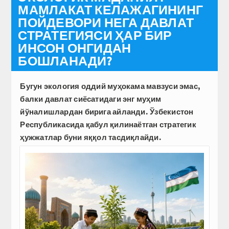
МАМЛАКАТ КЕЛАЖАГИНИНГ
ПОЙДЕВОРИ НЕГА ДАВЛАТ
СТРАТЕГИЯСИ ҲАР БИР
ИНСОН ОНГИДАН
БОШЛАНАДИ?
Бугун экология оддий муҳокама мавзуси эмас,
балки давлат сиёсатидаги энг муҳим
йўналишлардан бирига айланди. Ўзбекистон
Республикасида қабул қилинаётган стратегик
ҳужжатлар буни яққол тасдиқлайди.