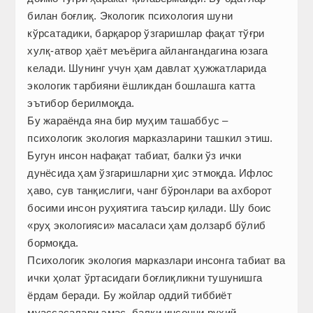
билан боғлиқ. Экологик психология шуни
кўрсатадики, барқарор ўзгаришлар фақат тўғри
хулқ-атвор ҳаёт меъёрига айлангандагина юзага
келади. Шунинг учун ҳам давлат ҳужжатларида
экологик тарбияни ёшликдан бошлашга катта
эътибор берилмоқда.
Бу жараёнда яна бир муҳим ташаббус –
психологик экология марказларини ташкил этиш.
Бугун инсон нафақат табиат, балки ўз ички
дунёсида ҳам ўзгаришларни ҳис этмоқда. Ифлос
ҳаво, сув танқислиги, чанг бўронлари ва ахборот
босими инсон руҳиятига таъсир қилади. Шу боис
«руҳ экологияси» масаласи ҳам долзарб бўлиб
бормоқда.
Психологик экология марказлари инсонга табиат ва
ички ҳолат ўртасидаги боғлиқликни тушунишга
ёрдам беради. Бу жойлар оддий тиббиёт
муассасалари эмас, балки инсонни руҳий