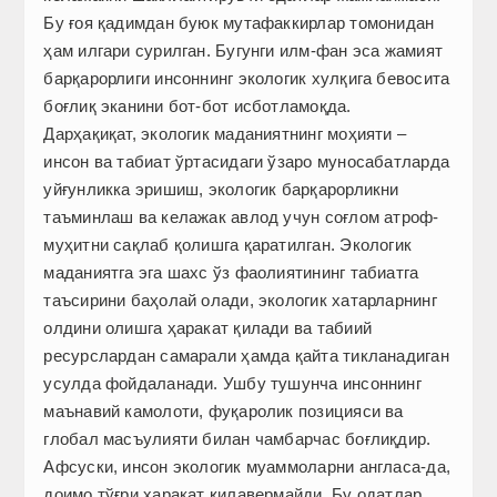
Бу ғоя қадимдан буюк мутафаккирлар томонидан
ҳам илгари сурилган. Бугунги илм-фан эса жамият
барқарорлиги инсоннинг экологик хулқига бевосита
боғлиқ эканини бот-бот исботламоқда.
Дарҳақиқат, экологик маданиятнинг моҳияти –
инсон ва табиат ўртасидаги ўзаро муносабатларда
уйғунликка эришиш, экологик барқарорликни
таъминлаш ва келажак авлод учун соғлом атроф-
муҳитни сақлаб қолишга қаратилган. Экологик
маданиятга эга шахс ўз фаолиятининг табиатга
таъсирини баҳолай олади, экологик хатарларнинг
олдини олишга ҳаракат қилади ва табиий
ресурслардан самарали ҳамда қайта тикланадиган
усулда фойдаланади. Ушбу тушунча инсоннинг
маънавий камолоти, фуқаролик позицияси ва
глобал масъулияти билан чамбарчас боғлиқдир.
Афсуски, инсон экологик муаммоларни анг­ласа-да,
доимо тўғри ҳаракат қилавермайди. Бу одатлар