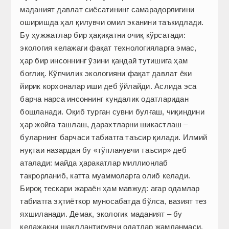
маданият давлат сиёсатининг самарадорлигини
оширишда ҳал қилувчи омил эканини таъкидлади.
Бу ҳужжатлар бир ҳақиқатни очиқ кўрсатади:
экология келажаги фақат технологияларга эмас,
ҳар бир инсоннинг ўзини қандай тутишига ҳам
боғлиқ. Кўпчилик экологияни фақат давлат ёки
йирик корхоналар иши деб ўйлайди. Аслида эса
барча нарса инсоннинг кундалик одатларидан
бошланади. Оқиб турган сувни булғаш, чиқиндини
ҳар жойга ташлаш, дарахтларни шикастлаш –
буларнинг барчаси табиатга таъсир қилади. Илмий
нуқтаи назардан бу «тўпланувчи таъсир» деб
аталади: майда ҳаракатлар миллионлаб
такрорланиб, катта муаммоларга олиб келади.
Бироқ тескари жараён ҳам мавжуд: агар одамлар
табиатга эҳтиёткор муносабатда бўлса, вазият тез
яхшиланади. Демак, экологик маданият – бу
келажакни шакллантирувчи одатлар жамланмаси.