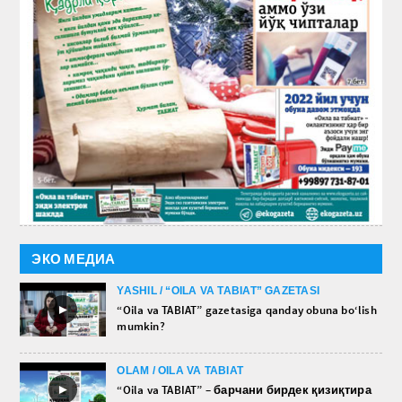
ЭКО МЕДИА
YASHIL / “OILA VA TABIAT” GAZETASI
►
“Oila va TABIAT” gazetasiga qanday obuna bo‘lish
mumkin?
OLAM / OILA VA TABIAT
►
“Oila va TABIAT” – барчани бирдек қизиқтира