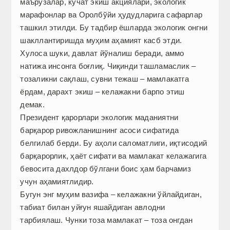
маърузалар, кўчат экиш акциялари, экологик
марафонлар ва Оролбўйи ҳудудларига сафарлар
ташкил этилди. Бу тадбир ёшларда экологик онгни
шакллантиришда муҳим аҳамият касб этди.
Хулоса шуки, давлат йўналиш беради, аммо
натижа инсонга боғлиқ. Чиқинди ташламаслик –
тозаликни сақлаш, сувни тежаш – мамлакатга
ёрдам, дарахт экиш – келажакни барпо этиш
демак.
Президент қарорлари экологик маданиятни
барқарор ривожланишнинг асоси сифатида
белгилаб берди. Бу аҳоли саломатлиги, иқтисодий
барқарорлик, ҳаёт сифати ва мамлакат келажагига
бевосита дахлдор бўлгани боис ҳам барчамиз
учун аҳамиятлидир.
Бугун энг муҳим вазифа – келажакни ўйлайдиган,
табиат билан уйғун яшайдиган авлодни
тарбиялаш. Чунки тоза мамлакат – тоза онгдан