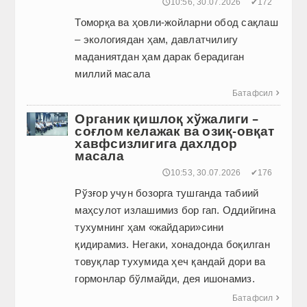
🕔10:56, 30.07.2026
✔172
Томорқа ва ҳовли-жойларни обод сақлаш
– экологиядан ҳам, давлатчилигу
маданиятдан ҳам дарак берадиган
миллий масала
Батафсил

Органик қишлоқ хўжалиги –
соғлом келажак ва озиқ-овқат
хавфсизлигига дахлдор
масала
🕔10:53, 30.07.2026
✔176
Рўзғор учун бозорга тушганда табиий
маҳсулот излашимиз бор гап. Оддийгина
тухумнинг ҳам «жайдари»сини
қидирамиз. Негаки, хонадонда боқилган
товуқлар тухумида ҳеч қандай дори ва
гормонлар бўлмайди, дея ишонамиз.
Батафсил
