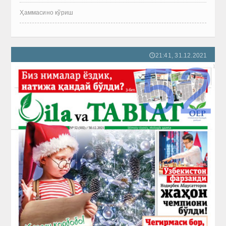
Ҳаммасино кўриш
21:41, 31.12.2021
🕔
52