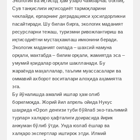
Экология ва иқтисод ҳам ўзаро чамбарчас боғлиқ.
Сув танқислиги иқтисодиёт тармоқларини
чеклайди, ерларнинг деградацияси ҳосилдорликни
пасайтиради. Шу билан бирга, экологик маданият
ресурсларни тежаш, туризмни ривожлантириш ва
иқтисодиётни мустаҳкамлаш имконини беради.
Экологик маданият оилада – шахсий намуна
орқали, мактабда – билим орқали, жамиятда эса –
умумий қоидалар орқали шаклланади. Бу
жараёнда маҳаллалар, таълим муассасалари ва
оммавий ахборот воситалари алоҳида аҳамиятга
эга.
Бу йўналишда амалий ишлар ҳам олиб
борилмоқда. Жорий йил апрель ойида Нукус
шаҳрида «Орол денгизи туби бўйлаб эко-таълимий
турлар» халқаро ҳафталиги доирасида йирик
анжуман бўлиб ўтди. Унда юзлаб ёшлар ва
халқаро экспертлар иштирок этди. Илмий