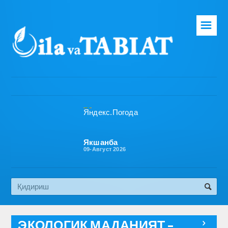
☰
Бош саҳифа
Таҳририят
Газета ҳақида
Раҳбарият
Бўлимлар
Якшанба
09-Август 2026
Обуна
Алоқа
Эко медиа
ЭКОЛОГИК МАДАНИЯТ –
