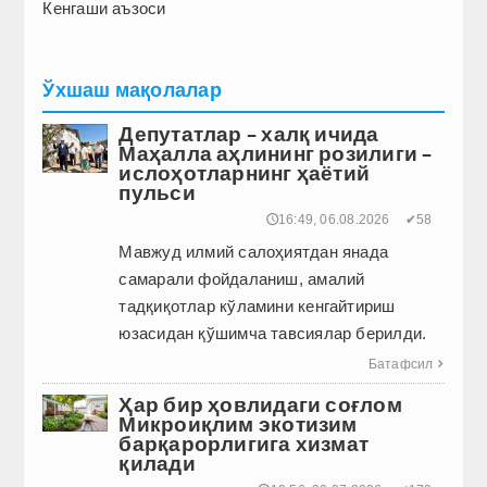
Кенгаши аъзоси
Ўхшаш мақолалар
Депутатлар – халқ ичида
Маҳалла аҳлининг розилиги –
ислоҳотларнинг ҳаётий
пульси
🕔16:49, 06.08.2026
✔58
Мавжуд илмий салоҳиятдан янада
самарали фойдаланиш, амалий
тадқиқотлар кўламини кенгайтириш
юзасидан қўшимча тавсиялар берилди.
Батафсил

Ҳар бир ҳовлидаги соғлом
Микроиқлим экотизим
барқарорлигига хизмат
қилади