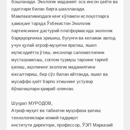
бошланади. Экологик маданият эса инсон ҳаёти ва
одатлари билан бирга шаклланади.
Мамлакатимиздаги кенг кўламли ислоҳотларга
ҳамоҳанг тарзда Ўзбекистон Экологик
партиясининг дастурий платформасида экологик
барқарорликка эришиш, бугунги ва келажак авлод
учун қулай атроф-муҳитни яратиш, яшил
иқтисодиётга ўтиш, инсонлар саломатлигини
мустаҳкамлаш, соғлом турмуш тарзини тарғиб
қилиш, аҳолининг экологик маданиятини
юксалтириш, бир сўз билан айтганда, яшил ва
мусаффо ҳаёт барпо этишнинг устувор
йўналишлари қамраб олинган.
Шуҳрат МУРОДОВ,
Атроф-муҳит ва табиатни муҳофаза қилиш
технологиялари илмий-тадқиқот
институти директори, профессор, ЎЭП Марказий