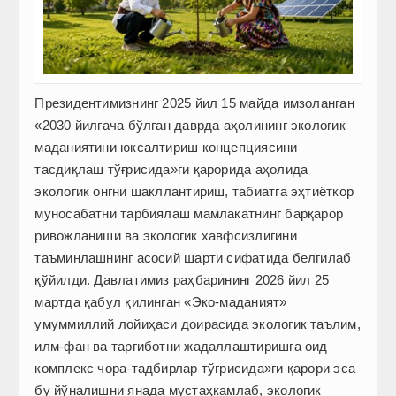
Президентимизнинг 2025 йил 15 майда имзоланган
«2030 йилгача бўлган даврда аҳолининг экологик
маданиятини юксалтириш концепциясини
тасдиқлаш тўғрисида»ги қарорида аҳолида
экологик онгни шакллантириш, табиатга эҳтиёткор
муносабатни тарбиялаш мамлакатнинг барқарор
ривожланиши ва экологик хавфсизлигини
таъминлашнинг асосий шарти сифатида белгилаб
қўйилди. Давлатимиз раҳбарининг 2026 йил 25
мартда қабул қилинган «Эко-маданият»
умуммиллий лойиҳаси доирасида экологик таълим,
илм-фан ва тарғиботни жадаллаштиришга оид
комплекс чора-тадбирлар тўғрисида»ги қарори эса
бу йўналишни янада мустаҳкамлаб, экологик