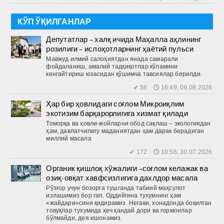
КЎП ЎҚИЛГАНЛАР
Депутатлар – халқ ичида Маҳалла аҳлининг
розилиги – ислоҳотларнинг ҳаётий пульси
Мавжуд илмий салоҳиятдан янада самарали
фойдаланиш, амалий тадқиқотлар кўламини
кенгайтириш юзасидан қўшимча тавсиялар берилди.
✔ 58 🕔 16:49, 06.08.2026
Ҳар бир ҳовлидаги соғлом Микроиқлим
экотизим барқарорлигига хизмат қилади
Томорқа ва ҳовли-жойларни обод сақлаш – экологиядан
ҳам, давлатчилигу маданиятдан ҳам дарак берадиган
миллий масала
✔ 172 🕔 10:56, 30.07.2026
Органик қишлоқ хўжалиги –соғлом келажак ва
озиқ-овқат хавфсизлигига дахлдор масала
Рўзғор учун бозорга тушганда табиий маҳсулот
излашимиз бор гап. Оддийгина тухумнинг ҳам
«жайдари»сини қидирамиз. Негаки, хонадонда боқилган
товуқлар тухумида ҳеч қандай дори ва гормонлар
бўлмайди, дея ишонамиз.