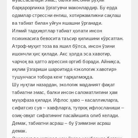
барқарорликка ўргатувчи маконлардир. Бу ерда
одамлар стрессни енгиш, хотиржамликни сақлаш
ва табиат билан уйғун яшашни ўрганади.
Илмий тадқиқотлар табиат ҳолати инсон
психикасига бевосита таъсир қилишини кўрсатган.
Атроф-муҳит тоза ва яшил бўлса, инсон ўзини
ишончли ҳис қилади. Акс ҳолда эса хавотир,
чарчоқ ва ҳатто агрессия ортиб боради. Айниқса,
иқлим ўзгариши шароитида «экологик хавотир»
тушунчаси тобора кенг тарқалмоқда.
Шу нуқтаи назардан, экологик маданият фақат
табиатни эмас, балки инсон саломатлигини ҳам
муҳофаза қилади. Ифлос ҳаво – касалликларга,
сифатсиз сув – хавфларга, тупроқ ифлосланиши –
озиқ-овқат сифатининг пасайишига олиб келади.
Демак, табиатни асраш – бу ўзимизни асраш
демак.