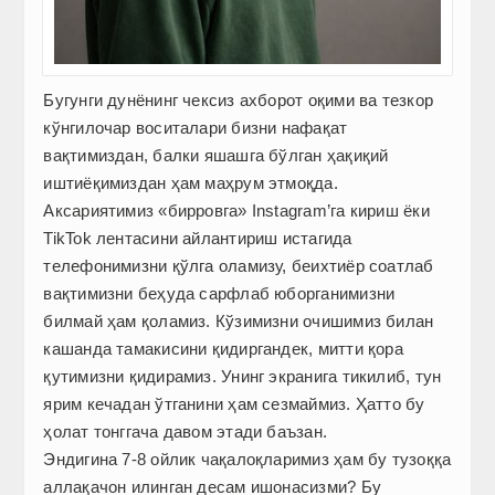
Бугунги дунёнинг чексиз ахборот оқими ва тезкор
кўнгилочар воситалари бизни нафақат
вақтимиздан, балки яшашга бўлган ҳақиқий
иштиёқимиздан ҳам маҳрум этмоқда.
Аксариятимиз «бирровга» Instagram’га кириш ёки
TikTok лентасини айлантириш истагида
телефонимизни қўлга оламизу, беихтиёр соатлаб
вақтимизни беҳуда сарфлаб юборганимизни
билмай ҳам қоламиз. Кўзимизни очишимиз билан
кашанда тамакисини қидиргандек, митти қора
қутимизни қидирамиз. Унинг экранига тикилиб, тун
ярим кечадан ўтганини ҳам сезмаймиз. Ҳатто бу
ҳолат тонггача давом этади баъзан.
Эндигина 7-8 ойлик чақалоқларимиз ҳам бу тузоққа
аллақачон илинган десам ишонасизми? Бу