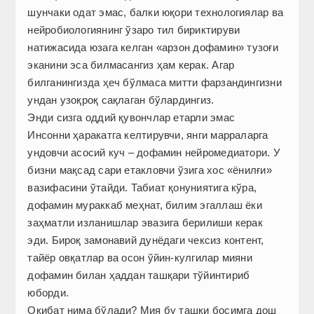
шунчаки одат эмас, балки юқори технологиялар ва
нейробиологиянинг ўзаро тил бириктируви
натижасида юзага келган «арзон дофамин» тузоғи
эканини эса билмасангиз ҳам керак. Агар
билганингизда ҳеч бўлмаса митти фарзандингизни
ундан узоқроқ сақлаган бўлардингиз.
Энди сизга оддий қувончлар етарли эмас
Инсонни ҳаракатга келтирувчи, янги марраларга
ундовчи асосий куч – дофамин нейромедиатори. У
бизни мақсад сари етакловчи ўзига хос «ёнилғи»
вазифасини ўтайди. Табиат қонуниятига кўра,
дофамин мураккаб меҳнат, билим эгаллаш ёки
заҳматли изланишлар эвазига берилиши керак
эди. Бироқ замонавий дунё­даги чексиз контент,
тайёр овқатлар ва осон ўйин-кулгилар мияни
дофамин билан ҳаддан ташқари тўйинтириб
юборди.
Оқибат нима бўлади? Мия бу ташқи босимга дош