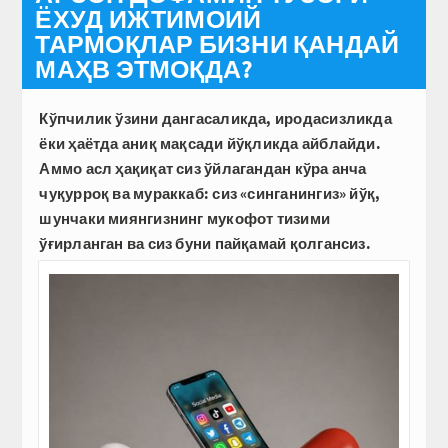
ЁХУД ИЖТИМОИЙ
ТАРМОҚЛАР БИЗНИ ҚАНДАЙ
МАҲВ ЭТМОҚДА?
Кўпчилик ўзини дангасаликда, иродасизликда
ёки ҳаётда аниқ мақсади йўқликда айблайди.
Аммо асл ҳақиқат сиз ўйлагандан кўра анча
чуқурроқ ва мураккаб: сиз «синганингиз» йўқ,
шунчаки миянгизнинг мукофот тизими
ўғирланган ва сиз буни пайқамай қолгансиз.