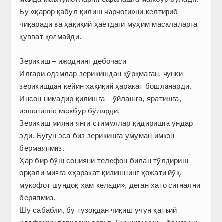
Бу «қарор қабул қилиш чарчоғи»ни келтириб
чиқаради ва ҳақиқий ҳаётдаги муҳим масалаларга
қувват қолмайди.
Зерикиш – ижоднинг дебочаси
Илгари одамлар зерикишдан қўрқмаган, чунки
зерикишдан кейин ҳақиқий ҳаракат бош­ланарди.
Инсон нимадир қилишга – ўйлашга, яратишга,
изланишга мажбур бўларди.
Зерикиш мияни янги стимуллар қидиришга ундар
эди. Бугун эса биз зерикишга умуман имкон
бермаяпмиз.
Ҳар бир бўш сонияни телефон билан тўлдириш
орқали мияга «ҳаракат қилишнинг ҳожати йўқ,
мукофот шундоқ ҳам келади», деган хато сигнални
беряпмиз.
Шу сабабли, бу тузоқдан чиқиш учун қатъий