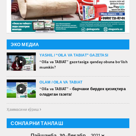
ЭКО МЕДИА
YASHIL / “OILA VA TABIAT” GAZETASI
►
“Oila va TABIAT” gazetasiga qanday obuna bo‘lish
mumkin?
OLAM / OILA VA TABIAT
►
“Oila va TABIAT” – барчани бирдек қизиқтира
оладиган газета!
Ҳаммасини кўриш 
СОНЛАРНИ ТАНЛАШ
Пайшанба, 30-Декабр