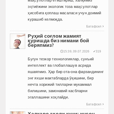
маҳсулотлар етиштириш, халқимиз
эҳтиёжини экологик тоза маҳсулотлар
ҳисобига қоплаш масаласи учун доимий
курашиб келмоқда.
Батафсил

Руҳий соғлом жамият
қуришда биз нимани бой
беряпмиз?
🕔15:39, 09.07.2026
✔319
Бугун тезкор технологиялар, сунъий
интеллект ва глобаллашув асрида
яшаяпмиз. Ҳар бир ота-она фарзандининг
энг яхши мактабларда ўқишини, бир
нечта хорижий тилларни мукаммал
билишини, замонавий касбларни
эгаллашини хоҳлайди.
Батафсил

Халқаро аҳоли куни: инсон