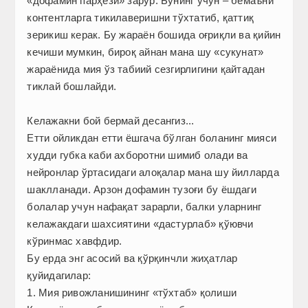
«дофамин парҳези» зарур. Бунинг учун – бемаъни
контентларга тикилаверишни тўхтатиб, қаттиқ
зерикиш керак. Бу жараён бошида оғриқли ва қийин
кечиши мумкин, бироқ айнан мана шу «сукунат»
жараёнида мия ўз табиий сезгирлигини қайтадан
тиклай бошлайди.
Келажакни бой бермай десангиз...
Етти ойликдан етти ёшгача бўлган боланинг мияси
худди губка каби ахборотни шимиб олади ва
нейронлар ўртасидаги алоқалар мана шу йилларда
шаклланади. Арзон дофамин тузоғи бу ёшдаги
болалар учун нафақат зарарли, балки уларнинг
келажакдаги шахсиятини «дастурлаб» қўювчи
кўринмас хавфдир.
Бу ерда энг асосий ва қўрқинчли жиҳатлар
қуйидагилар:
1. Мия ривожланишининг «тўхтаб» қолиши