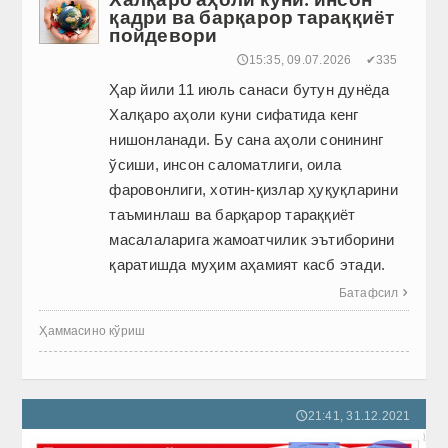
қадри ва барқарор тараққиёт
пойдевори
🕔15:35, 09.07.2026
✔335
Ҳар йили 11 июль санаси бутун дунёда
Халқаро аҳоли куни сифатида кенг
нишонланади. Бу сана аҳоли сонининг
ўсиши, инсон саломатлиги, оила
фаровонлиги, хотин-қизлар ҳуқуқларини
таъминлаш ва барқарор тараққиёт
масалаларига жамоатчилик эътиборини
қаратишда муҳим аҳамият касб этади.
Батафсил

Ҳаммасино кўриш
21:41, 31.12.2021
🕔