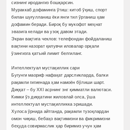
сизнинг иродангиз бошқарсин.
Мураккаб дофаминга ўтиш: китоб ўқиш, спорт
билан шуғулланиш ёки янги тил ўрганиш ҳам
дофамин беради. Бироқ бу мукофот меҳнат
эвазига келади ва узоқ давом этади.
Экран вақтига чеклов: телефондан фойдаланиш
вақтини назорат қилувчи иловалар орқали
ўзингизга қатъий лимит белгиланг.
Интеллектуал мустақиллик сари
Бугунги маориф нафақат дарсликларда, балки
рақамли гигиенада ҳам намоён бўлиши шарт.
Диққат – бу XXI асрнинг энг қимматли валютаси.
Кимки ўз диққатини жиловлай олса, ўша
интеллектуал мустақилликка эришади.
Хулоса ўрнида айтганда, рақамли тузоқлардан
омон чиқиш, бебаҳо вақтимизни ва фикримизни
беҳуда совирмаслик ҳар биримиз учун ҳам