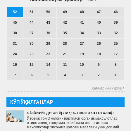
52
51
50
49
48
47
46
45
44
43
42
41
40
39
38
37
36
35
34
33
32
31
30
29
28
27
26
25
24
23
22
21
19
18
17
16
15
14
11
10
9
8
7
6
5
4
3
2
1
Ҳаммасини кўриш 
КЎП ЎҚИЛГАНЛАР
«Табиий» деган ёрлиқ остидаги катта хавф
Ўзбекистон Экологик партияси органик маҳсулотлар
етиштириш, халқимиз эҳтиёжини экологик тоза
маҳсулотлар ҳисобига қоплаш масаласи учун доимий