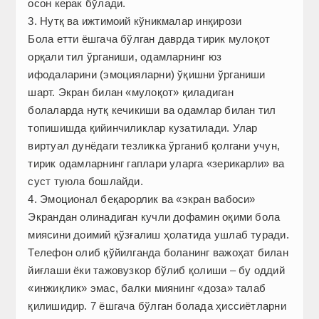
осон керак бўлади.
3. Нутқ ва ижтимоий кўникмалар инқирози
Бола етти ёшгача бўлган даврда тирик мулоқот
орқали тил ўрганиши, одамларнинг юз
ифодаларини (эмоцияларни) ўқишни ўрганиши
шарт. Экран билан «мулоқот» қиладиган
болаларда нутқ кечикиши ва одамлар билан тил
топишишда қийинчиликлар кузатилади. Улар
виртуал дунёдаги тезликка ўрганиб қолгани учун,
тирик одамларнинг гаплари уларга «зерикарли» ва
суст туюла бошлайди.
4. Эмоционал беқарорлик ва «экран вабоси»
Экрандан олинадиган кучли дофамин оқими бола
миясини доимий қўзғалиш ҳолатида ушлаб туради.
Телефон олиб қўйилганда боланинг важоҳат билан
йиғлаши ёки тажовузкор бўлиб қолиши – бу оддий
«инжиқлик» эмас, балки миянинг «доза» талаб
қилишидир. 7 ёшгача бўлган болада ҳиссиётларни