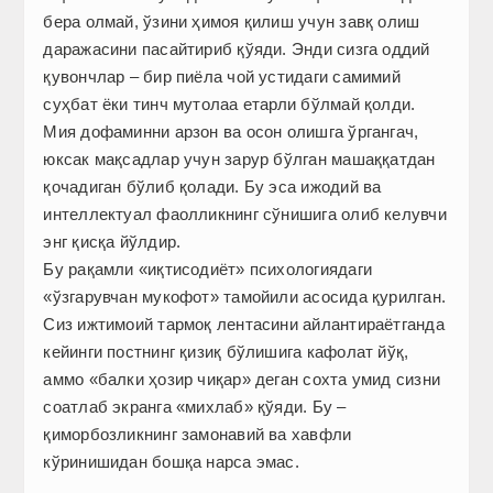
бера олмай, ўзини ҳимоя қилиш учун завқ олиш
даражасини пасайтириб қўяди. Энди сизга оддий
қувончлар – бир пиёла чой устидаги самимий
суҳбат ёки тинч мутолаа етарли бўлмай қолди.
Мия дофаминни арзон ва осон олишга ўргангач,
юксак мақсадлар учун зарур бўлган машаққатдан
қочадиган бўлиб қолади. Бу эса ижодий ва
интеллектуал фаолликнинг сўнишига олиб келувчи
энг қисқа йўлдир.
Бу рақамли «иқтисодиёт» психологиядаги
«ўзгарувчан мукофот» тамойили асосида қурилган.
Сиз ижтимоий тармоқ лентасини айлантираётганда
кейинги постнинг қизиқ бўлишига кафолат йўқ,
аммо «балки ҳозир чиқар» деган сохта умид сизни
соатлаб экранга «михлаб» қўяди. Бу –
қиморбозликнинг замонавий ва хавфли
кўринишидан бошқа нарса эмас.