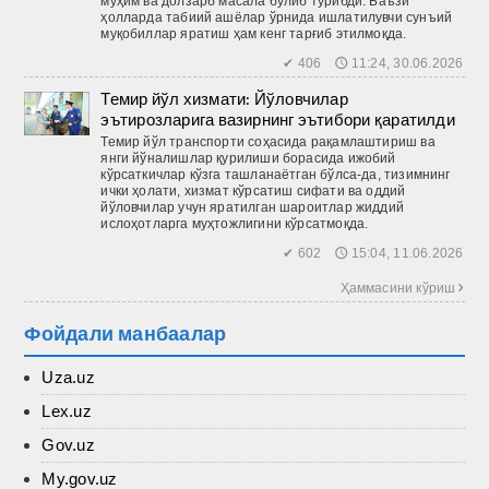
муҳим ва долзарб масала бўлиб турибди. Баъзи
ҳолларда табиий ашёлар ўрнида ишлатилувчи сунъий
муқобиллар яратиш ҳам кенг тарғиб этилмоқда.
✔ 406 🕔 11:24, 30.06.2026
Темир йўл хизмати: Йўловчилар
эътирозларига вазирнинг эътибори қаратилди
Темир йўл транспорти соҳасида рақамлаштириш ва
янги йўналишлар қурилиши борасида ижобий
кўрсаткичлар кўзга ташланаётган бўлса-да, тизимнинг
ички ҳолати, хизмат кўрсатиш сифати ва оддий
йўловчилар учун яратилган шароитлар жиддий
ислоҳотларга муҳтожлигини кўрсатмоқда.
✔ 602 🕔 15:04, 11.06.2026
Ҳаммасини кўриш 
Фойдали манбаалар
Uza.uz
Lex.uz
Gov.uz
My.gov.uz