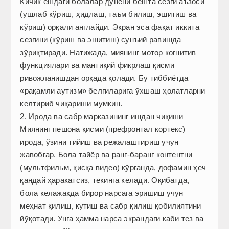
Кичик ёшдаги болалар дунёни бешта сезги аъзоси
(ушлаб кўриш, ҳидлаш, таъм билиш, эшитиш ва
кўриш) орқали англайди. Экран эса фақат иккита
сезгини (кўриш ва эшитиш) сунъий равишда
зўриқтиради. Натижада, миянинг мотор когнитив
функциялари ва мантиқий фикр­лаш қисми
ривожланишдан орқада қолади. Бу тиббиётда
«рақамли аутизм» белгиларига ўхшаш ҳолатларни
келтириб чиқариши мумкин.
2. Ирода ва сабр марказининг ишдан чиқиши
Миянинг пешона қисми (префронтал кортекс)
ирода, ўзини тийиш ва режалаштириш учун
жавобгар. Бола тайёр ва ранг-баранг контентни
(мультфильм, қисқа видео) кўрганда, дофамин ҳеч
қандай ҳаракатсиз, текинга келади. Оқибатда,
бола келажакда бирор нарсага эришиш учун
меҳнат қилиш, кутиш ва сабр қилиш қобилиятини
йўқотади. Унга ҳамма нарса экрандаги каби тез ва