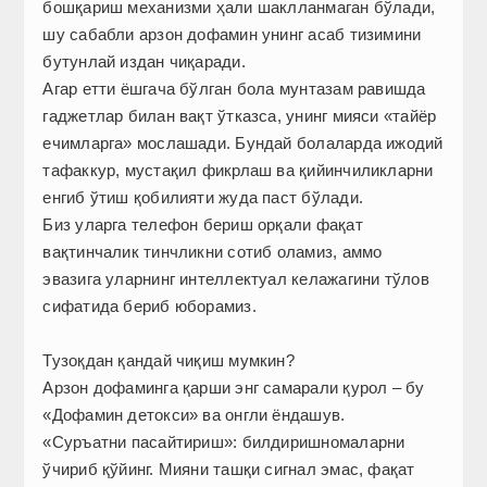
бошқариш механизми ҳали шаклланмаган бўлади,
шу сабабли арзон дофамин унинг асаб тизимини
бутунлай издан чиқаради.
Агар етти ёшгача бўлган бола мунтазам равишда
гаджетлар билан вақт ўтказса, унинг мияси «тайёр
ечимларга» мослашади. Бундай болаларда ижодий
тафаккур, мустақил фикрлаш ва қийинчиликларни
енгиб ўтиш қобилияти жуда паст бўлади.
Биз уларга телефон бериш орқали фақат
вақтинчалик тинчликни сотиб оламиз, аммо
эвазига уларнинг интеллектуал келажагини тўлов
сифатида бериб юборамиз.
Тузоқдан қандай чиқиш мумкин?
Арзон дофаминга қарши энг самарали қурол – бу
«Дофамин детокси» ва онгли ёндашув.
«Суръатни пасайтириш»: билдиришномаларни
ўчириб қўйинг. Мияни ташқи сигнал эмас, фақат