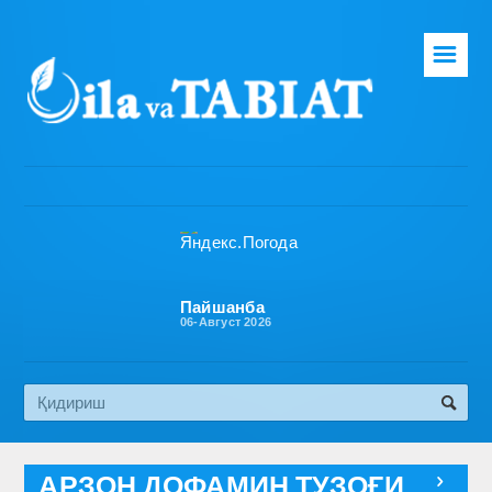
☰
Бош саҳифа
Таҳририят
Газета ҳақида
Раҳбарият
Бўлимлар
Пайшанба
06-Август 2026
Обуна
Алоқа
Эко медиа
АРЗОН ДОФАМИН ТУЗОҒИ
