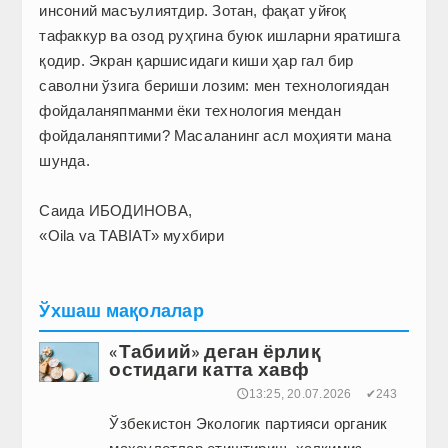
инсоний масъулиятдир. Зотан, фақат уйғоқ
тафаккур ва озод руҳгина буюк ишларни яратишга
қодир. Экран қаршисидаги киши ҳар гал бир
саволни ўзига бериши лозим: мен технология­дан
фойдаланяпманми ёки технология мендан
фойдаланяптими? Масаланинг асл моҳияти мана
шунда.
Саида ИБОДИНОВА,
«Oila va TABIAT» мухбири
Ўхшаш мақолалар
«Табиий» деган ёрлиқ
остидаги катта хавф
🕔13:25, 20.07.2026
✔243
Ўзбекистон Экологик партияси органик