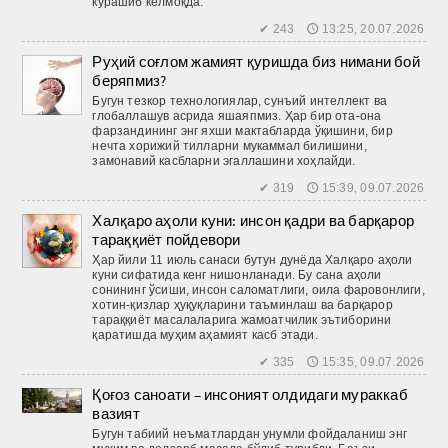
курашиб келмоқда.
✔ 243 🕔 13:25, 20.07.2026
Руҳий соғлом жамият қуришда биз нимани бой
беряпмиз?
Бугун тезкор технологиялар, сунъий интеллект ва
глобаллашув асрида яшаяпмиз. Ҳар бир ота-она
фарзандининг энг яхши мактабларда ўқишини, бир
нечта хорижий тилларни мукаммал билишини,
замонавий касбларни эгаллашини хоҳлайди.
✔ 319 🕔 15:39, 09.07.2026
Халқаро аҳоли куни: инсон қадри ва барқарор
тараққиёт пойдевори
Ҳар йили 11 июль санаси бутун дунёда Халқаро аҳоли
куни сифатида кенг нишонланади. Бу сана аҳоли
сонининг ўсиши, инсон саломатлиги, оила фаровонлиги,
хотин-қизлар ҳуқуқларини таъминлаш ва барқарор
тараққиёт масалаларига жамоатчилик эътиборини
қаратишда муҳим аҳамият касб этади.
✔ 335 🕔 15:35, 09.07.2026
Қоғоз саноати – инсоният олдидаги мураккаб
вазият
Бугун табиий неъматлардан унумли фойдаланиш энг