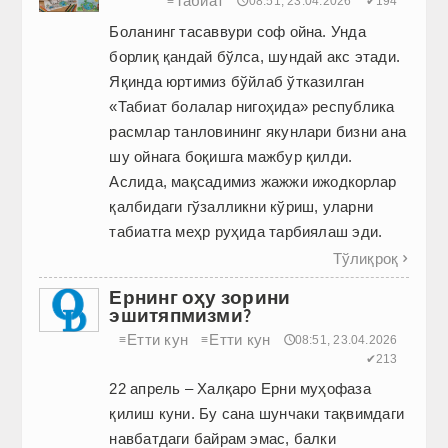
Табиат
≡
🕔08:51, 23.04.2026
✔194
Боланинг тасаввури соф ойна. Унда
борлиқ қандай бўлса, шундай акс этади.
Яқинда юртимиз бўйлаб ўтказилган
«Табиат болалар нигоҳида» республика
расмлар танловининг якунлари бизни ана
шу ойнага боқишга мажбур қилди.
Аслида, мақсадимиз жажжи ижодкорлар
қалбидаги гўзалликни кўриш, уларни
табиатга меҳр руҳида тарбиялаш эди.
Тўлиқроқ

Ернинг оҳу зорини
эшитяпмизми?
Етти кун
Етти кун
≡
≡
🕔08:51, 23.04.2026
✔213
22 апрель – Халқаро Ерни муҳофаза
қилиш куни. Бу сана шунчаки тақвимдаги
навбатдаги байрам эмас, балки