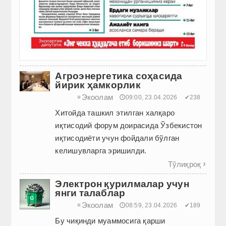
Агроэнергетика соҳасида
йирик ҳамкорлик
Экоолам
≡
🕔09:00, 23.04.2026
✔238
Хитойда ташкил этилган халқаро
иқтисодий форум доирасида Ўзбекистон
иқтисодиёти учун фойдали бўлган
келишувларга эришилди.
Тўлиқроқ

Электрон қурилмалар учун
янги талаблар
Экоолам
≡
🕔08:59, 23.04.2026
✔189
Бу чиқинди муаммосига қарши