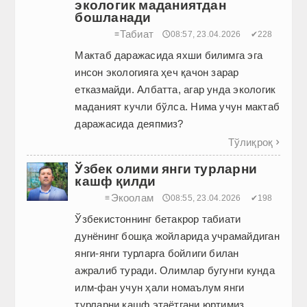
экологик маданиятдан
бошланади
Табиат
≡
🕔08:57, 23.04.2026
✔228
Мактаб даражасида яхши билимга эга
инсон экологияга ҳеч қачон зарар
етказмайди. Албатта, агар унда экологик
маданият кучли бўлса. Нима учун мактаб
даражасида деяпмиз?
Тўлиқроқ

Ўзбек олими янги турларни
кашф қилди
Экоолам
≡
🕔08:55, 23.04.2026
✔198
Ўзбекистоннинг бетакрор табиати
дунёнинг бош­қа жойларида учрамайдиган
янги-янги турларга бойлиги билан
ажралиб туради. Олимлар бугунги кунда
илм-фан учун ҳали номаълум янги
турларни кашф этаётгани юртимиз