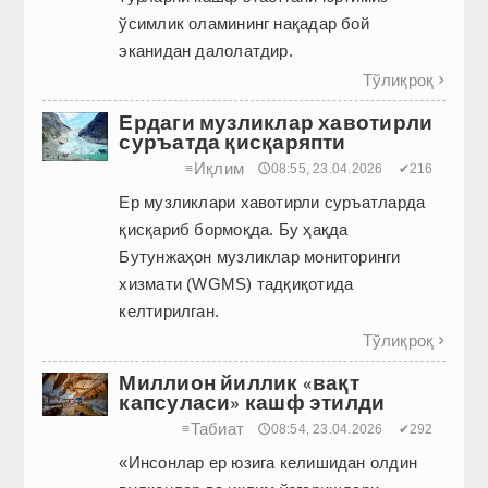
ўсимлик оламининг нақадар бой
эканидан далолатдир.
Тўлиқроқ

Ердаги музликлар хавотирли
суръатда қисқаряпти
Иқлим
≡
🕔08:55, 23.04.2026
✔216
Ер музликлари хавотирли суръатларда
қисқариб бормоқда. Бу ҳақда
Бутунжаҳон музликлар мониторинги
хизмати (WGMS) тадқиқотида
келтирилган.
Тўлиқроқ

Миллион йиллик «вақт
капсуласи» кашф этилди
Табиат
≡
🕔08:54, 23.04.2026
✔292
«Инсонлар ер юзига келишидан олдин