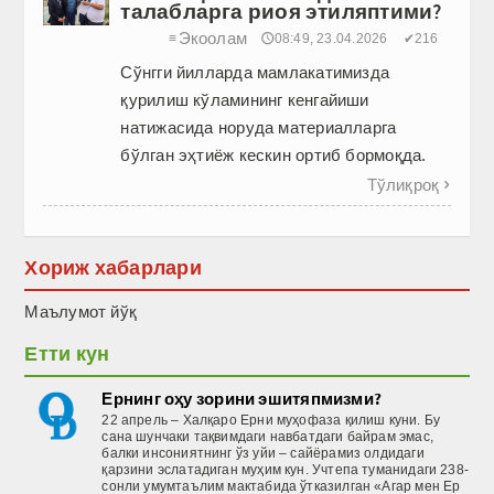
талабларга риоя этиляптими?
Экоолам
≡
🕔08:49, 23.04.2026
✔216
Сўнгги йилларда мамлакатимизда
қурилиш кўламининг кенга­йиши
натижасида норуда материалларга
бўлган эҳтиёж кескин ортиб бормоқда.
Тўлиқроқ

Хориж хабарлари
Маълумот йўқ
Етти кун
Ернинг оҳу зорини эшитяпмизми?
22 апрель – Халқаро Ерни муҳофаза қилиш куни. Бу
сана шунчаки тақвимдаги навбатдаги байрам эмас,
балки инсониятнинг ўз уйи – сайёрамиз олдидаги
қарзини эслатадиган муҳим кун. Учтепа туманидаги 238-
сонли умумтаълим мактабида ўтказилган «Агар мен Ер