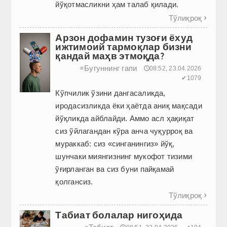
йўқотмасликни ҳам талаб қилади.
Тўлиқроқ

Арзон дофамин тузоғи ёхуд
ижтимоий тармоқлар бизни
қандай маҳв этмоқда?
Бугуннинг гапи
≡
🕔08:52, 23.04.2026
✔1079
Кўпчилик ўзини дангасаликда,
иродасизликда ёки ҳаётда аниқ мақсади
йўқликда айблайди. Аммо асл ҳақиқат
сиз ўйлагандан кўра анча чуқурроқ ва
мураккаб: сиз «синганингиз» йўқ,
шунчаки миянгизнинг мукофот тизими
ўғирланган ва сиз буни пайқамай
қолгансиз.
Тўлиқроқ

Табиат болалар нигоҳида