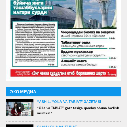
ЭКО МЕДИА
YASHIL / “OILA VA TABIAT” GAZETASI
►
“Oila va TABIAT” gazetasiga qanday obuna bo‘lish
mumkin?
OLAM / OILA VA TABIAT