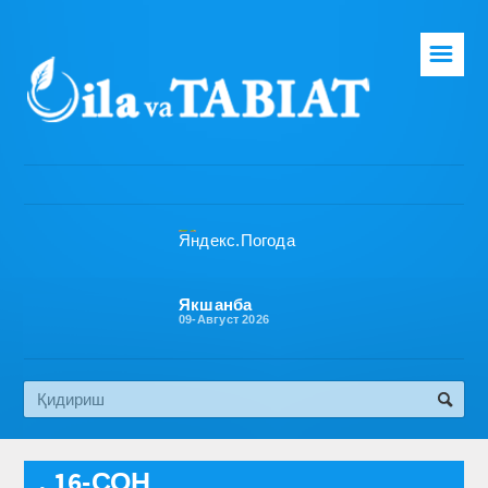
☰
Бош саҳифа
Таҳририят
Газета ҳақида
Раҳбарият
Бўлимлар
Якшанба
09-Август 2026
Обуна
Алоқа
Эко медиа
, 16-СОН