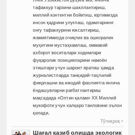
тафаккур тарзини шакллантириш,
миллий контентни бойитиш, юртимизда
инсон қадрини улуғлаш, одамларнинг
онгу тафаккурини юксалтириш,
жамиятимизда очиқлик ва ошкоралик
муҳитини мустаҳкамлаш, оммавий
ахборот воситалари ходимлари
фуқаролик позицияларини намоён
этишлари учун шароит яратиш ҳамда
журналистларда танқидий-таҳлилий
фикрлашни ва ижодий фаолиятга янгича
ёндашувларни рағбатлантириш
мақсадида «Олтин қалам» XX Миллий
мукофоти учун халқаро танловини эълон
қилади.
Тўлиқроқ

Шағал қазиб олишда экологик