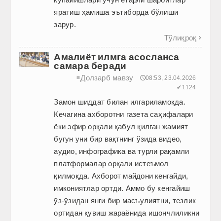
яратиш ҳамиша эътиборда бўлиши
зарур.
Тўлиқроқ

Амалиёт илмга асосланса
самара беради
Долзарб мавзу
≡
🕔08:53, 23.04.2026
✔1124
Замон шиддат билан илгариламоқда.
Кечагина ахборотни газета саҳифалари
ёки эфир орқали қабул қилган жамият
бугун уни бир вақтнинг ўзида видео,
аудио, инфографика ва турли рақамли
платформалар орқали истеъмол
қилмоқда. Ахборот майдони кенгайди,
имкониятлар ортди. Аммо бу кенгайиш
ўз-ўзидан янги бир масъулиятни, тезлик
ортидан қувиш жараёнида ишончлиликни