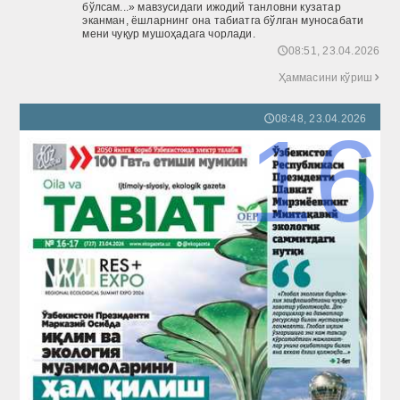
бўлсам...» мавзусидаги ижодий танловни кузатар
эканман, ёшларнинг она табиатга бўлган муносабати
мени чуқур мушоҳадага чорлади.
08:51, 23.04.2026
🕔
Ҳаммасини кўриш

08:48, 23.04.2026
🕔
16