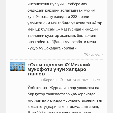
инсониятнинг ўз уйи – сайёрамиз
олдидаги қарзини эслатадиган муҳим
кун. Учтепа туманидаги 238-сонли
умумтаълим мактабида ўтказилган «Агар
мен Ер бўлсам...» мавзусидаги ижодий
танловни кузатар эканман, ёшларнинг
она табиатга бўлган муносабати мени
чуқур мушоҳадага чорлади.
Тўлиқроқ

«Олтин қалам» XX Миллий
мукофоти учун халқаро
танлов
Жараён
≡
🕔08:50, 23.04.2026
✔256
Ўзбекистон Журналистлар уюшмаси ва
бир қатор ташкилотлар ҳамкорлигида
миллий ва халқаро журналистиканинг энг
юксак ютуқларини кенг оммалаштириш,
Янги Ўзбекистон руҳига мос янгича