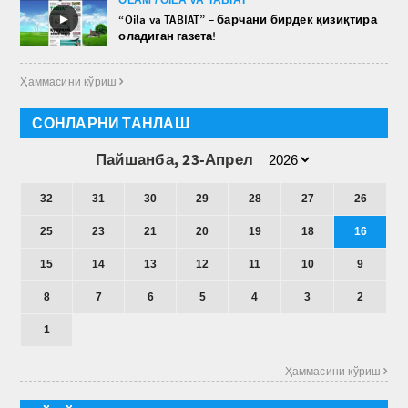
►
“Oila va TABIAT” – барчани бирдек қизиқтира
оладиган газета!
Ҳаммасини кўриш 
СОНЛАРНИ ТАНЛАШ
Пайшанба, 23-Апрел
32
31
30
29
28
27
26
25
23
21
20
19
18
16
15
14
13
12
11
10
9
8
7
6
5
4
3
2
1
Ҳаммасини кўриш 