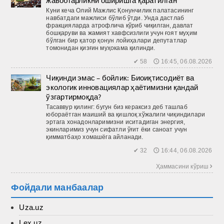
жавобгарликни оширишга қаратилган
Куни кеча Олий Мажлис Қонунчилик палатасининг
навбатдаги мажлиси бўлиб ўтди. Унда дастлаб
фракцияларда атрофлича кўриб чиқилган, давлат
бошқаруви ва жамият хавфсизлиги учун ғоят муҳим
бўлган бир қатор қонун лойиҳалари депутатлар
томонидан қизғин муҳокама қилинди.
✔ 58 🕔 16:45, 06.08.2026
Чиқинди эмас – бойлик: Биоиқтисодиёт ва
экологик инновациялар ҳаётимизни қандай
ўзгартирмоқда?
Тасаввур қилинг: бугун биз кераксиз деб ташлаб
юбораётган маиший ва қиш­лоқ хўжалиги чиқиндилари
эртага хонадонларимизни иситадиган энергия,
экинларимиз учун сифатли ўғит ёки саноат учун
қимматбаҳо хомашёга айланади.
✔ 32 🕔 16:44, 06.08.2026
Ҳаммасини кўриш 
Фойдали манбаалар
Uza.uz
Lex.uz