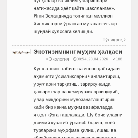
вулқонлар ва иқлим ўзгаришлари
натижасида ҳаёт қайта шаклланган».
Янги Зеландияда топилган миллион
йиллик ғорни ўрганган мутахассислар
шундай хулосага келишди.
Тўлиқроқ

Экотизимнинг муҳим ҳалқаси
Экология
≡
🕔08:54, 23.04.2026
✔188
Қушларнинг табиат ва инсон ҳаётидаги
аҳамияти ўсимликларни чанглантириш,
уруғларни тарқатиш, зараркунанда
ҳашаротлар ва кемирувчиларни қириб,
улар миқдорини мувозанатлаштириш
каби бир қанча муҳим вазифаларда
яққол кўзга ташланади. Шу боис уларни
доимий кузатиб ўрганиб бориш, ноёб
турларини муҳофаза қилиш, яшаш ва
кўпайишлари учун етарли шароитлар