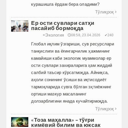
курашишга ёрдам бера оладими?
Тўлиқроқ

Ер ости сувлари сатҳи
пасайиб бормоқда
Экология
≡
🕔08:58, 23.04.2026
✔240
Глобал иқлим ўзгариши, сув ресурс­лари
танқислиги ва ёғингарчилик ҳажмининг
камайиши каби экологик муаммолар ер
ости сувлари захираларига ҳам жиддий
салбий таъсир кўрсатмоқда. Айниқса,
аҳоли сонининг ўсиши ва иқтисодиёт
тармоқларида сувга бўлган эҳтиёжнинг
ортиши мазкур масаланинг
долзарблигини янада кучайтирмоқда.
Тўлиқроқ

«Тоза маҳалла» – тўғри
кимёвий билим ва юксак