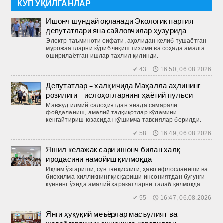
КЎП ЎҚИЛГАНЛАР
Ишонч шундай оқланади Экологик партия
депутатлари яна сайловчилар ҳузурида
Электр таъминоти сифати, аҳолидан келиб тушаётган
мурожаатларни кўриб чиқиш тизими ва соҳада амалга
оширилаётган ишлар таҳлил қилинди.
✔ 43 🕔 16:50, 06.08.2026
Депутатлар – халқ ичида Маҳалла аҳлининг
розилиги – ислоҳотларнинг ҳаётий пульси
Мавжуд илмий салоҳиятдан янада самарали
фойдаланиш, амалий тадқиқотлар кўламини
кенгайтириш юзасидан қўшимча тавсиялар берилди.
✔ 58 🕔 16:49, 06.08.2026
Яшил келажак сари ишонч билан халқ
иродасини намойиш қилмоқда
Иқлим ўзгариши, сув танқислиги, ҳаво ифлосланиши ва
биохилма-хилликнинг қисқариши инсониятдан бугунги
куннинг ўзида амалий ҳаракатларни талаб қилмоқда.
✔ 55 🕔 16:47, 06.08.2026
Янги ҳуқуқий меъёрлар масъулият ва