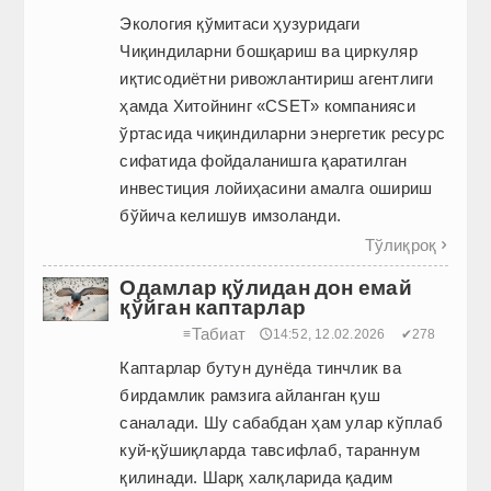
Экология қўмитаси ҳузуридаги
Чиқиндиларни бошқариш ва циркуляр
иқтисодиётни ривожлантириш агентлиги
ҳамда Хитойнинг «CSET» компанияси
ўртасида чиқиндиларни энергетик ресурс
сифатида фойдаланишга қаратилган
инвестиция лойиҳасини амалга ошириш
бўйича келишув имзоланди.
Тўлиқроқ

Одамлар қўлидан дон емай
қўйган каптарлар
Табиат
≡
🕔14:52, 12.02.2026
✔278
Каптарлар бутун дунёда тинчлик ва
бирдамлик рамзига айланган қуш
саналади. Шу сабабдан ҳам улар кўплаб
куй-қўшиқларда тавсифлаб, тараннум
қилинади. Шарқ халқларида қадим