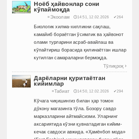
Ноёб ҳайвонлар сони
кўпаймоқда
Экоолам
≡
🕔14:51, 12.02.2026
✔264
Биологик хилма-хилликни сақлаш,
камайиб бораётган ўсимлик ва ҳайвонот
олами турларини асраб-авайлаш ва
кўпайтириш борасида қилинаётган ишлар
кутилган самараларни бермоқда.
Тўлиқроқ

Дарёларни қуритаётган
кийимлар
Табиат
≡
🕔14:50, 12.02.2026
✔294
Кўчага чиқишингиз билан ҳар томон
дўкону магазинга тўла. Бозору савдо
марказларини айтмайсизми. Уларнинг
аксариятида кўзни қувнатадиган кийим-
кечак савдоси авжида. «Ҳамёнбоп мода»