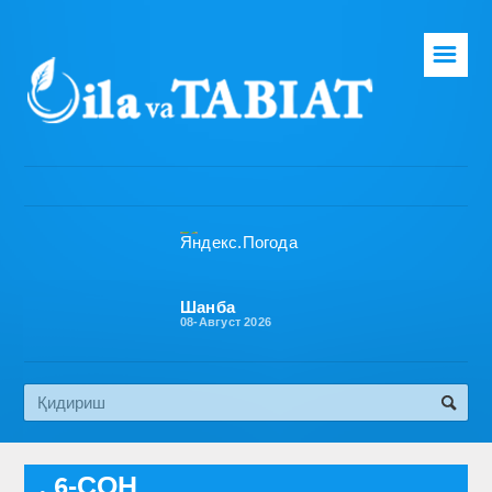
☰
Бош саҳифа
Таҳририят
Газета ҳақида
Раҳбарият
Бўлимлар
Шанба
08-Август 2026
Обуна
Алоқа
Эко медиа
, 6-СОН