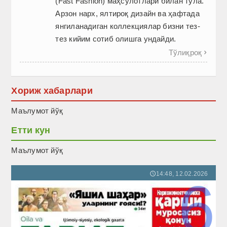
(Fast Fashion) маҳсулотлари билан тўла.
Арзон нарх, ялтироқ дизайн ва ҳафтада
янгиланадиган коллекциялар бизни тез-
тез кийим сотиб олишга ундайди.
Тўлиқроқ

Хориж хабарлари
Маълумот йўқ
Етти кун
Маълумот йўқ
14:48, 12.02.2026
🕔
6