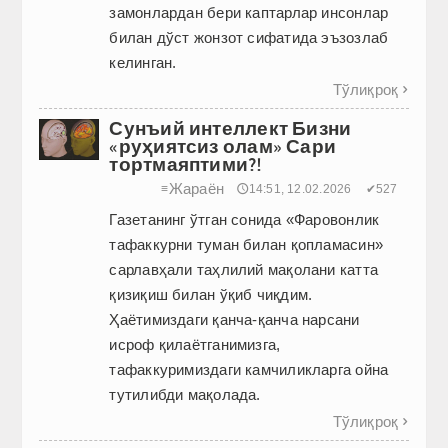
замонлардан бери каптарлар инсонлар
билан дўст жонзот сифатида эъзозлаб
келинган.
Тўлиқроқ

Сунъий интеллект Бизни
«руҳиятсиз олам» Сари
тортмаяптими?!
Жараён
≡
🕔14:51, 12.02.2026
✔527
Газетанинг ўтган сонида «Фаровонлик
тафаккурни туман билан қопламасин»
сарлавҳали таҳлилий мақолани катта
қизиқиш билан ўқиб чиқдим.
Ҳаётимиздаги қанча-қанча нарсани
исроф қилаётганимизга,
тафаккуримиздаги камчилик­ларга ойна
тутилибди мақолада.
Тўлиқроқ
