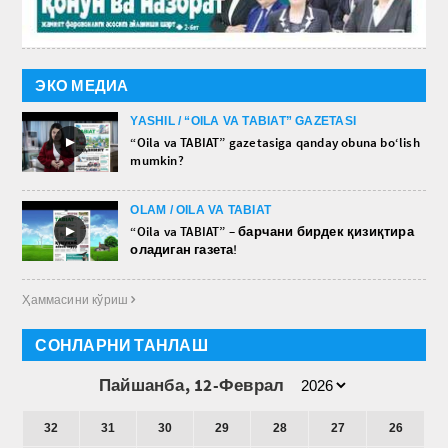
ЭКО МЕДИА
YASHIL / “OILA VA TABIAT” GAZETASI
►
“Oila va TABIAT” gazetasiga qanday obuna bo‘lish
mumkin?
OLAM / OILA VA TABIAT
►
“Oila va TABIAT” – барчани бирдек қизиқтира
оладиган газета!
Ҳаммасини кўриш 
СОНЛАРНИ ТАНЛАШ
Пайшанба, 12-Феврал
32
31
30
29
28
27
26