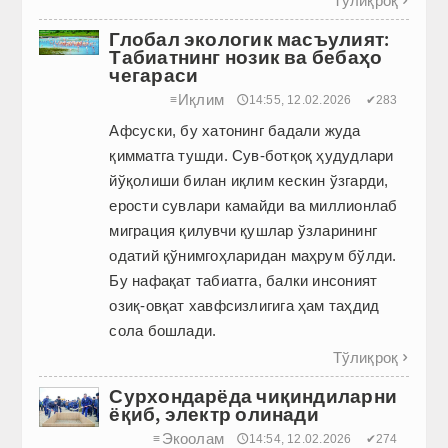
Тўлиқроқ

Глобал экологик масъулият:
Табиатнинг нозик ва бебаҳо
чегараси
Иқлим
≡
🕔14:55, 12.02.2026
✔283
Афсуски, бу хатонинг бадали жуда
қимматга тушди. Сув-ботқоқ ҳудудлари
йўқолиши билан иқлим кескин ўзгарди,
ерости сувлари камайди ва миллионлаб
миграция қилувчи қушлар ўзларининг
одатий қўнимгоҳларидан маҳрум бўлди.
Бу нафақат табиатга, балки инсоният
озиқ-овқат хавфсизлигига ҳам таҳдид
сола бошлади.
Тўлиқроқ

Сурхондарёда чиқиндиларни
ёқиб, электр олинади
Экоолам
≡
🕔14:54, 12.02.2026
✔274