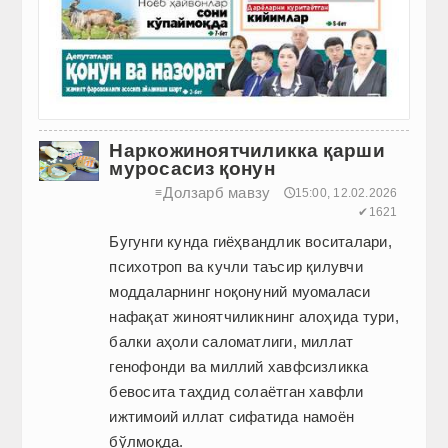
Наркожиноятчиликка қарши
муросасиз қонун
Долзарб мавзу
≡
🕔15:00, 12.02.2026
✔1621
Бугунги кунда гиёҳвандлик воситалари,
психотроп ва кучли таъсир қилувчи
моддаларнинг ноқонуний муомаласи
нафақат жиноятчиликнинг алоҳида тури,
балки аҳоли саломатлиги, миллат
генофонди ва миллий хавфсизликка
бевосита таҳдид солаётган хавфли
ижтимоий иллат сифатида намоён
бўлмоқда.