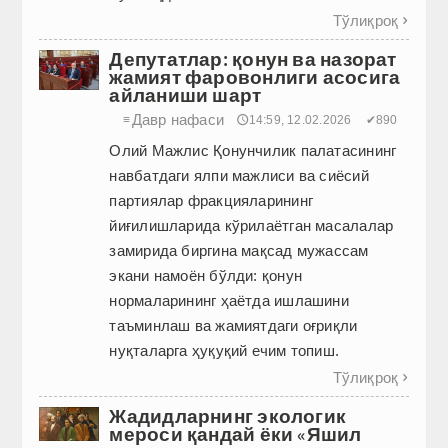
Тўлиқроқ

Депутатлар: қонун ва назорат
жамият фаровонлиги асосига
айланиши шарт
Давр нафаси
≡
🕔14:59, 12.02.2026
✔890
Олий Мажлис Қонунчилик палатасининг
навбатдаги ялпи мажлиси ва сиёсий
партиялар фракцияларининг
йиғилишларида кўрилаётган масалалар
замирида биргина мақсад мужассам
экани намоён бўлди: қонун
нормаларининг ҳаётда ишлашини
таъминлаш ва жамиятдаги оғриқли
нуқталарга ҳуқуқий ечим топиш.
Тўлиқроқ

Жадидларнинг экологик
мероси қандай ёки «Яшил