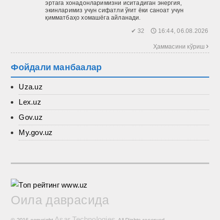
эртага хонадонларимизни иситадиган энергия,
экинларимиз учун сифатли ўғит ёки саноат учун
қимматбаҳо хомашёга айланади.
✔ 32 🕔 16:44, 06.08.2026
Ҳаммасини кўриш 
Фойдали манбаалар
Uza.uz
Lex.uz
Gov.uz
My.gov.uz
Оила даврасида
Asar Technologies
© 2016 copyright
. All Rights reserved.