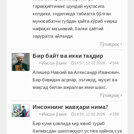
тараққиётининг шундай нуқтасига
келдики, эндиликда табиатга бўлган
муносабатни тубдан қайта кўриб чиқиш
нафақат маънавий, балки ҳаётий
заруратга айланди.
Тўлиқроқ

Бир байт ва икки тақдир
Инсон ўзинг
≡
🕔14:57, 12.02.2026
✔544
Алишер Навоий ва Александр Иванович.
Бир-биридан асрлар, эътиқод, муҳит ва
мақсад билан ажралган икки шахс.
Тўлиқроқ

Инсоннинг жавҳари нима?
Инсон ўзинг
≡
🕔14:56, 12.02.2026
✔299
Бир куни ҳовлида кир ювиб туриб
билмасдан шиллиққурт устига қайноқ сув