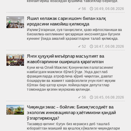
кенгайтириш юзасидан қўшимча тавсиялар берилди.
✔ 56 🕔 16:49, 06.08.2026
Яшил келажак сари ишонч билан халқ
иродасини намойиш қилмоқда
Иқлим ўзгариши, сув танқислиги, ҳаво ифлосланиши ва
биохилма-хилликнинг қисқариши инсониятдан бугунги
куннинг ўзида амалий ҳаракатларни талаб қилмоқда.
✔ 52 🕔 16:47, 06.08.2026
Янги ҳуқуқий меъёрлар масъулият ва
жавобгарликни оширишга қаратилган
Куни кеча Олий Мажлис Қонунчилик палатасининг
навбатдаги мажлиси бўлиб ўтди. Унда дастлаб
фракцияларда атрофлича кўриб чиқилган, давлат
бошқаруви ва жамият хавфсизлиги учун ғоят муҳим
бўлган бир қатор қонун лойиҳалари депутатлар
томонидан қизғин муҳокама қилинди.
✔ 56 🕔 16:45, 06.08.2026
Чиқинди эмас – бойлик: Биоиқтисодиёт ва
экологик инновациялар ҳаётимизни қандай
ўзгартирмоқда?
Тасаввур қилинг: бугун биз кераксиз деб ташлаб
юбораётган маиший ва қиш­лоқ хўжалиги чиқиндилари