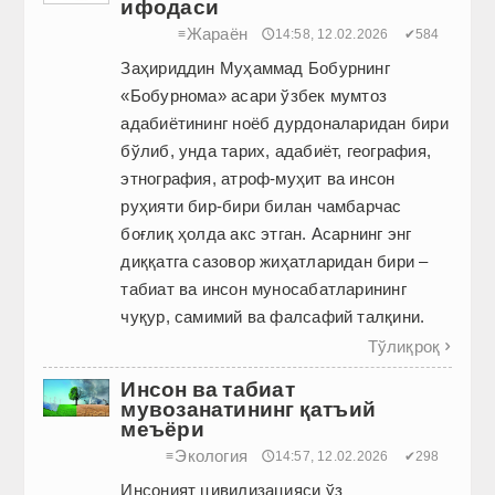
ифодаси
Жараён
≡
🕔14:58, 12.02.2026
✔584
Заҳириддин Муҳаммад Бобурнинг
«Бобурнома» асари ўзбек мумтоз
адабиётининг ноёб дурдоналаридан бири
бўлиб, унда тарих, адабиёт, география,
этнография, атроф-муҳит ва инсон
руҳияти бир-бири билан чамбарчас
боғлиқ ҳолда акс этган. Асарнинг энг
диққатга сазовор жиҳатларидан бири –
табиат ва инсон муносабатларининг
чуқур, самимий ва фалсафий талқини.
Тўлиқроқ

Инсон ва табиат
мувозанатининг қатъий
меъёри
Экология
≡
🕔14:57, 12.02.2026
✔298
Инсоният цивилизацияси ўз