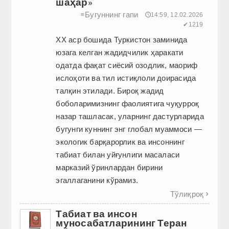
шаҳар»
Бугуннинг гапи
≡
🕔14:59, 12.02.2026
✔1219
ХХ аср бошида Туркистон заминида
юзага келган жадидчилик ҳаракати
одатда фақат сиёсий озодлик, маориф
ислоҳоти ва тил истиқлоли доирасида
талқин этилади. Бироқ жадид
боболаримизнинг фаолиятига чуқурроқ
назар ташласак, уларнинг дастурларида
бугунги куннинг энг глобал муаммоси —
экологик барқарорлик ва инсоннинг
табиат билан уйғунлиги масаласи
марказий ўринлардан бирини
эгаллаганини кўрамиз.
Тўлиқроқ

Табиат ва инсон
муносабатларининг Теран