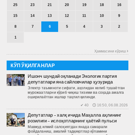
25
23
21
20
19
18
16
15
14
13
12
11
10
9
8
7
6
5
4
3
2
1
Ҳаммасини кўриш 
КЎП ЎҚИЛГАНЛАР
Ишонч шундай оқланади Экологик партия
депутатлари яна сайловчилар ҳузурида
Электр таъминоти сифати, аҳолидан келиб тушаётган
мурожаатларни кўриб чиқиш тизими ва соҳада амалга
оширилаётган ишлар таҳлил қилинди.
✔ 40 🕔 16:50, 06.08.2026
Депутатлар – халқ ичида Маҳалла аҳлининг
розилиги – ислоҳотларнинг ҳаётий пульси
Мавжуд илмий салоҳиятдан янада самарали
фойдаланиш, амалий тадқиқотлар кўламини