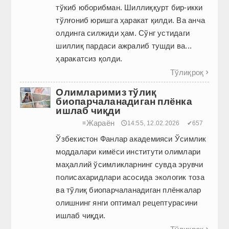
тўкиб юборибман. Шиллиққурт бир-икки
тўлғониб юришга ҳаракат қилди. Ва анча
олдинга силжиди ҳам. Сўнг устидаги
шиллиқ пардаси ажралиб тушди ва...
ҳаракатсиз қолди.
Тўлиқроқ

Олимларимиз тўлиқ
биопарчаланадиган плёнка
ишлаб чиқди
Жараён
≡
🕔14:55, 12.02.2026
✔657
Ўзбекистон Фанлар академияси Ўсимлик
моддалари кимёси институти олимлари
маҳаллий ўсимликларнинг сувда эрувчи
полисахаридлари асосида экологик тоза
ва тўлиқ биопарчаланадиган плёнкалар
олишнинг янги оптимал рецептурасини
ишлаб чиқди.