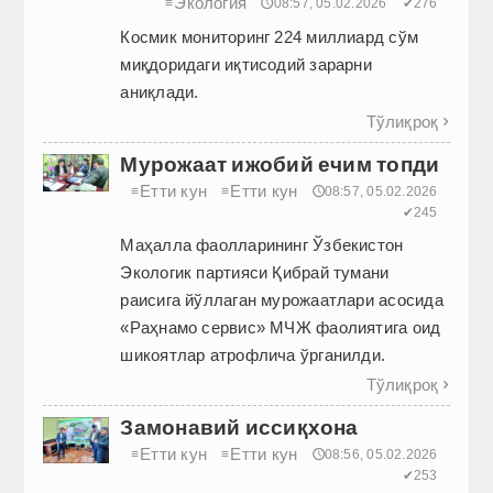
Экология
≡
🕔08:57, 05.02.2026
✔276
Космик мониторинг 224 миллиард сўм
миқдоридаги иқтисодий зарарни
аниқлади.
Тўлиқроқ

Мурожаат ижобий ечим топди
Етти кун
Етти кун
≡
≡
🕔08:57, 05.02.2026
✔245
Маҳалла фаолларининг Ўзбекистон
Экологик партияси Қиб­рай тумани
раисига йўллаган мурожаатлари асосида
«Раҳнамо сервиc» МЧЖ фаолиятига оид
шикоятлар атрофлича ўрганилди.
Тўлиқроқ

Замонавий иссиқхона
Етти кун
Етти кун
≡
≡
🕔08:56, 05.02.2026
✔253