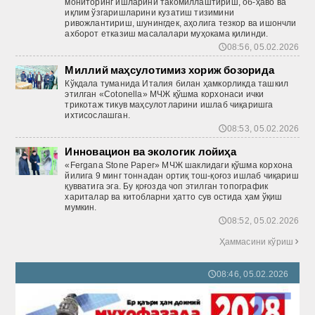
мониторинг ишларини такомиллаштириш, об-ҳаво ва
иқлим ўзгаришларини кузатиш тизимини
ривожлантириш, шунингдек, аҳолига тезкор ва ишончли
ахборот етказиш масалалари муҳокама қилинди.
08:56, 05.02.2026
🕔
Миллий маҳсулотимиз хориж бозорида
Кўкдала туманида Италия билан ҳамкорликда ташкил
этилган «Cotonella» МЧЖ қўшма корхонаси ички
трикотаж тикув маҳсулотларини ишлаб чиқаришга
ихтисослашган.
08:53, 05.02.2026
🕔
Инновацион ва экологик лойиҳа
«Fergana Stone Paper» МЧЖ шаклидаги қўшма корхона
йилига 9 минг тоннадан ортиқ тош-қоғоз ишлаб чиқариш
қувватига эга. Бу қоғозда чоп этилган топографик
хариталар ва китобларни ҳатто сув остида ҳам ўқиш
мумкин.
08:52, 05.02.2026
🕔
Ҳаммасини кўриш

08:46, 05.02.2026
🕔