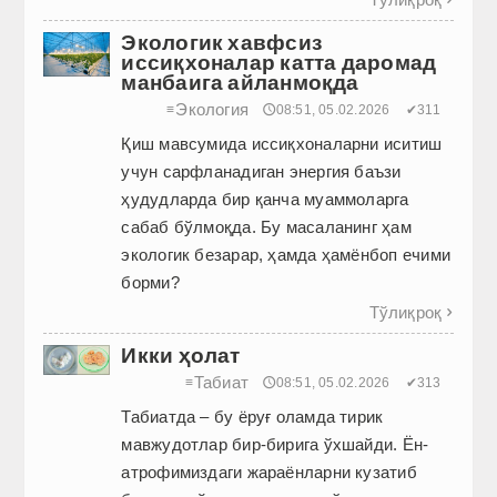

Экологик хавфсиз
иссиқхоналар катта даромад
манбаига айланмоқда
Экология
≡
🕔08:51, 05.02.2026
✔311
Қиш мавсумида иссиқхоналарни иситиш
учун сарфланадиган энергия баъзи
ҳудудларда бир қанча муаммоларга
сабаб бўлмоқда. Бу масаланинг ҳам
экологик безарар, ҳамда ҳамёнбоп ечими
борми?
Тўлиқроқ

Икки ҳолат
Табиат
≡
🕔08:51, 05.02.2026
✔313
Табиатда – бу ёруғ оламда тирик
мавжудотлар бир-бирига ўхшайди. Ён-
атрофимиздаги жараёнларни кузатиб