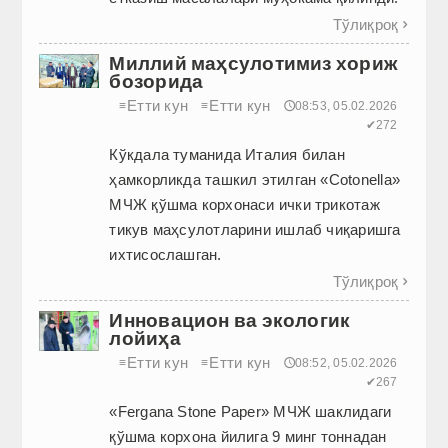
Тўлиқроқ

Миллий маҳсулотимиз хориж
бозорида
Етти кун
Етти кун
≡
≡
🕔08:53, 05.02.2026
✔272
Кўкдала туманида Италия билан
ҳамкорликда ташкил этилган «Cotonella»
МЧЖ қўшма корхонаси ички трикотаж
тикув маҳсулотларини ишлаб чиқаришга
ихтисослашган.
Тўлиқроқ

Инновацион ва экологик
лойиҳа
Етти кун
Етти кун
≡
≡
🕔08:52, 05.02.2026
✔267
«Fergana Stone Paper» МЧЖ шаклидаги
қўшма корхона йилига 9 минг тоннадан