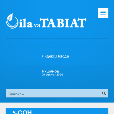
☰
Бош саҳифа
Таҳририят
Газета ҳақида
Раҳбарият
Бўлимлар
Якшанба
09-Август 2026
Обуна
Алоқа
Эко медиа
, 5-СОН