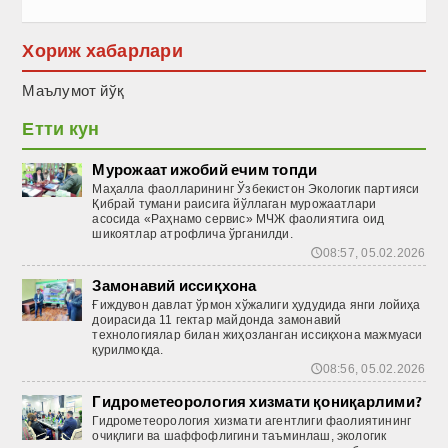
Хориж хабарлари
Маълумот йўқ
Етти кун
Мурожаат ижобий ечим топди
Маҳалла фаолларининг Ўзбекистон Экологик партияси
Қиб­рай тумани раисига йўллаган мурожаатлари
асосида «Раҳнамо сервиc» МЧЖ фаолиятига оид
шикоятлар атрофлича ўрганилди.
08:57, 05.02.2026
🕔
Замонавий иссиқхона
Ғиждувон давлат ўрмон хўжалиги ҳудудида янги лойиҳа
доирасида 11 гектар майдонда замонавий
технологиялар билан жиҳозланган иссиқхона мажмуаси
қурилмоқда.
08:56, 05.02.2026
🕔
Гидрометеорология хизмати қониқарлими?
Гидрометеорология хизмати агентлиги фаолиятининг
очиқлиги ва шаффофлигини таъминлаш, экологик