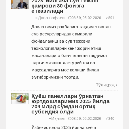
2028 йилгача сув тежаш
қамрови 80 фоизга
етказилади
Давр нафаси
≡
🕔08:59, 05.02.2026
✔891
Давлатимиз раҳбарига тақдим этилган
сув ресурсларидан самарали
фойдаланиш ва сув тежовчи
технологияларни кенг жорий этиш
масалаларига бағишланган тақдимот
партия­мизнинг дастурий ғоя ва
мақсадларига мос келиши билан
эътиборимизни тортди.
Тўлиқроқ

Қуёш панеллари ўрнатган
юртдошларимиз 2025 йилда
209 млрд сўмдан ортиқ
субсидия олди
Иқлим
≡
🕔08:59, 05.02.2026
✔340
Ўзбекистонда 2025 йилда қуёш