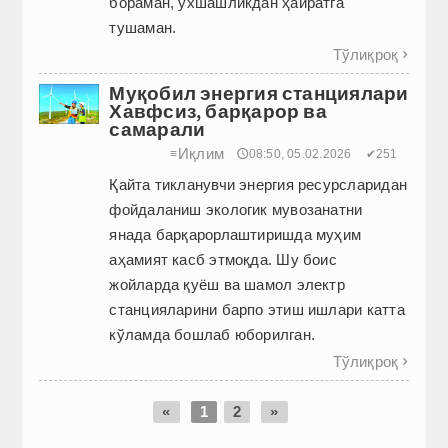
бораман, ўхшашликдан ҳайратга
тушаман.
Тўлиқроқ

Муқобил энергия станциялари
Хавфсиз, барқарор ва
самарали
Иқлим
≡
🕔08:50, 05.02.2026
✔251
Қайта тикланувчи энергия ресурсларидан
фойдаланиш экологик мувозанатни
янада барқарорлаштиришда муҳим
аҳамият касб этмоқда. Шу боис
жойларда қуёш ва шамол электр
станцияларини барпо этиш ишлари катта
кўламда бошлаб юборилган.
Тўлиқроқ

«
1
2
»