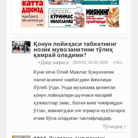
Қонун лойиҳаси табиатнинг
нозик мувозанатини тўлиқ
қамрай оладими?
Давр нафаси
≡
🕔09:00, 05.02.2026
✔921
Куни кеча Олий Мажлис Қонунчилик
палатасининг навбатдаги йиғилиши
бўлиб ўтди. Унда муҳокама қилинган
қонун лойиҳалари шунчаки назарий
ҳужжатлар эмас, балки минг чиғириқдан
ўтган, жамиятдаги энг оғриқли нуқталарга
ечим бўла оладиган таклифлардир.
Тўлиқроқ
