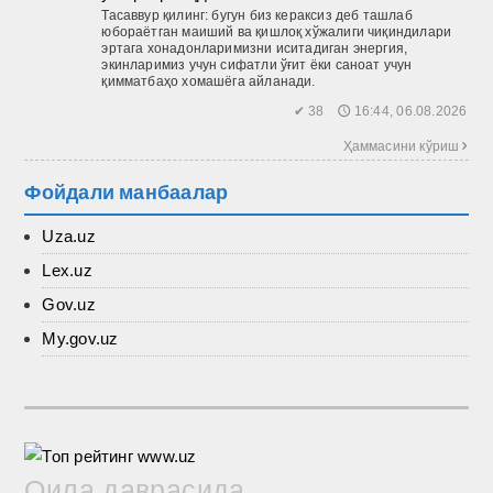
Тасаввур қилинг: бугун биз кераксиз деб ташлаб
юбораётган маиший ва қиш­лоқ хўжалиги чиқиндилари
эртага хонадонларимизни иситадиган энергия,
экинларимиз учун сифатли ўғит ёки саноат учун
қимматбаҳо хомашёга айланади.
✔ 38 🕔 16:44, 06.08.2026
Ҳаммасини кўриш 
Фойдали манбаалар
Uza.uz
Lex.uz
Gov.uz
My.gov.uz
Оила даврасида