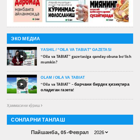
ЭКО МЕДИА
YASHIL / “OILA VA TABIAT” GAZETASI
►
“Oila va TABIAT” gazetasiga qanday obuna bo‘lish
mumkin?
OLAM / OILA VA TABIAT
►
“Oila va TABIAT” – барчани бирдек қизиқтира
оладиган газета!
Ҳаммасини кўриш 
СОНЛАРНИ ТАНЛАШ
Пайшанба, 05-Феврал