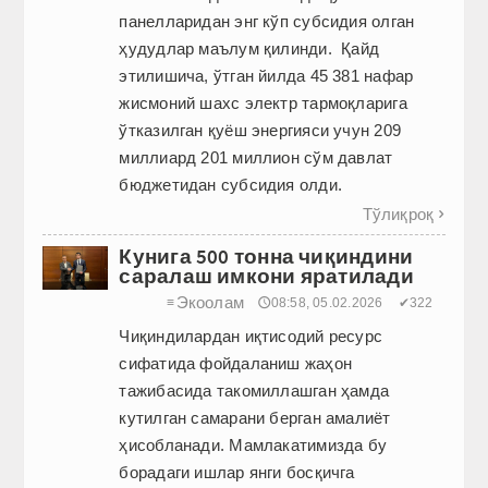
панелларидан энг кўп субсидия олган
ҳудудлар маълум қилинди. Қайд
этилишича, ўтган йилда 45 381 нафар
жисмоний шахс электр тармоқларига
ўтказилган қуёш энергияси учун 209
миллиард 201 миллион сўм давлат
бюджетидан субсидия олди.
Тўлиқроқ

Кунига 500 тонна чиқиндини
саралаш имкони яратилади
Экоолам
≡
🕔08:58, 05.02.2026
✔322
Чиқиндилардан иқтисодий ресурс
сифатида фойдаланиш жаҳон
тажибасида такомиллашган ҳамда
кутилган самарани берган амалиёт
ҳисобланади. Мамлакатимизда бу
борадаги ишлар янги босқичга