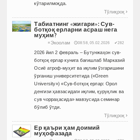
кўтарилмоқда.
Тўлиқроқ

Табиатнинг «жигари»: Сув-
ботқоқ ерларни асраш нега
муҳим?
Экоолам
≡
🕔08:58, 05.02.2026
✔282
2026 йил 2 февраль – Бутунжаҳон сув-
ботқоқ ерлар кунига бағишлаб Марказий
Осиё атроф-муҳит ва иқлим ўзгаришини
ўрганиш университетида («Green
University») «Сув-ботқоқ ерлар: Орол
денгизи ҳавзасидаги иқлим, қуруқлик ва
сув чорраҳасида» мавзусида семинар
бўлиб ўтди.
Тўлиқроқ

Ер қаъри ҳам доимий
муҳофазада