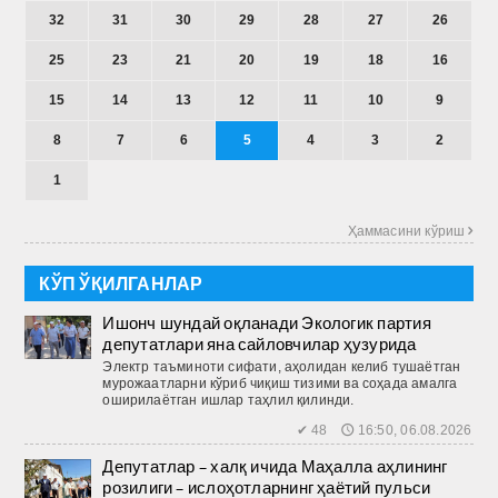
32
31
30
29
28
27
26
25
23
21
20
19
18
16
15
14
13
12
11
10
9
8
7
6
5
4
3
2
1
Ҳаммасини кўриш 
КЎП ЎҚИЛГАНЛАР
Ишонч шундай оқланади Экологик партия
депутатлари яна сайловчилар ҳузурида
Электр таъминоти сифати, аҳолидан келиб тушаётган
мурожаатларни кўриб чиқиш тизими ва соҳада амалга
оширилаётган ишлар таҳлил қилинди.
✔ 48 🕔 16:50, 06.08.2026
Депутатлар – халқ ичида Маҳалла аҳлининг
розилиги – ислоҳотларнинг ҳаётий пульси