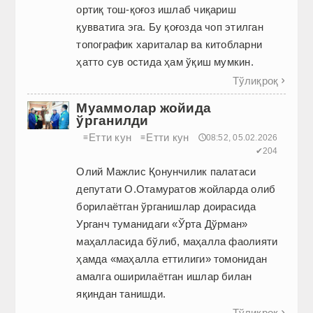
ортиқ тош-қоғоз ишлаб чиқариш
қувватига эга. Бу қоғозда чоп этилган
топографик хариталар ва китобларни
ҳатто сув остида ҳам ўқиш мумкин.
Тўлиқроқ

Муаммолар жойида
ўрганилди
Етти кун
Етти кун
≡
≡
🕔08:52, 05.02.2026
✔204
Олий Мажлис Қонунчилик палатаси
депутати О.Отамуратов жойларда олиб
борилаётган ўрганишлар доирасида
Урганч туманидаги «Ўрта Дўрман»
маҳалласида бўлиб, маҳалла фаолияти
ҳамда «маҳалла еттилиги» томонидан
амалга оширилаётган ишлар билан
яқиндан танишди.
Тўлиқроқ