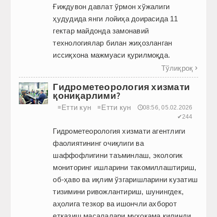
Ғиждувон давлат ўрмон хўжалиги
ҳудудида янги лойиҳа доирасида 11
гектар майдонда замонавий
технологиялар билан жиҳозланган
иссиқхона мажмуаси қурилмоқда.
Тўлиқроқ

Гидрометеорология хизмати
қониқарлими?
Етти кун
Етти кун
≡
≡
🕔08:56, 05.02.2026
✔244
Гидрометеорология хизмати агентлиги
фаолиятининг очиқлиги ва
шаффофлигини таъминлаш, экологик
мониторинг ишларини такомиллаштириш,
об-ҳаво ва иқлим ўзгаришларини кузатиш
тизимини ривожлантириш, шунингдек,
аҳолига тезкор ва ишончли ахборот
етказиш масалалари муҳокама қилинди.