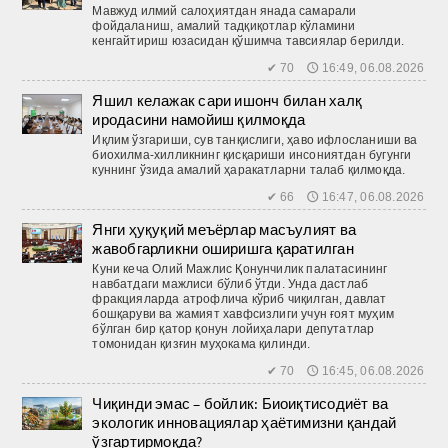
Мавжуд илмий салоҳиятдан янада самарали
фойдаланиш, амалий тадқиқотлар кўламини
кенгайтириш юзасидан қўшимча тавсиялар берилди.
✔ 70 🕔 16:49, 06.08.2026
Яшил келажак сари ишонч билан халқ
иродасини намойиш қилмоқда
Иқлим ўзгариши, сув танқислиги, ҳаво ифлосланиши ва
биохилма-хилликнинг қисқариши инсониятдан бугунги
куннинг ўзида амалий ҳаракатларни талаб қилмоқда.
✔ 66 🕔 16:47, 06.08.2026
Янги ҳуқуқий меъёрлар масъулият ва
жавобгарликни оширишга қаратилган
Куни кеча Олий Мажлис Қонунчилик палатасининг
навбатдаги мажлиси бўлиб ўтди. Унда дастлаб
фракцияларда атрофлича кўриб чиқилган, давлат
бошқаруви ва жамият хавфсизлиги учун ғоят муҳим
бўлган бир қатор қонун лойиҳалари депутатлар
томонидан қизғин муҳокама қилинди.
✔ 70 🕔 16:45, 06.08.2026
Чиқинди эмас – бойлик: Биоиқтисодиёт ва
экологик инновациялар ҳаётимизни қандай
ўзгартирмоқда?