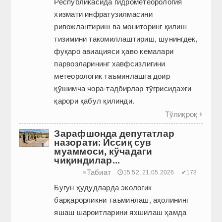
Республикасида гидрометеорология
хизмати инфратузилмасини
ривожлантириш ва мониторинг қилиш
тизимини такомиллаштириш, шунингдек,
фуқаро авиацияси ҳаво кемалари
парвозларининг хавфсизлигини
метеорологик таъминлашга доир
қўшимча чора-тадбирлар тўғрисида»ги
қарори қабул қилинди.
Тўлиқроқ

Зарафшонда депутатлар
назорати: Иссиқ сув
муаммоси, кўчадаги
чиқиндилар...
Табиат
≡
🕔15:52, 21.05.2026
✔178
Бугун ҳудудларда экологик
барқарорликни таъминлаш, аҳолининг
яшаш шароитларини яхшилаш ҳамда