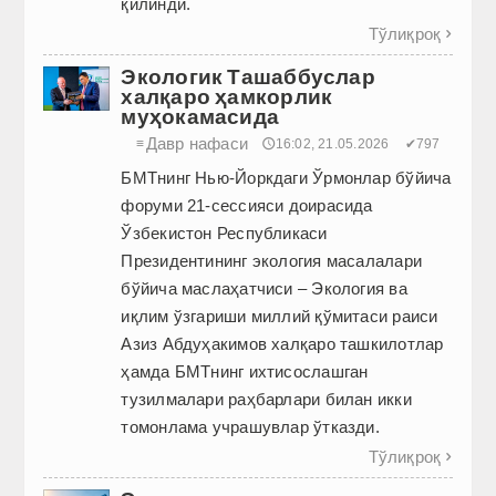
қилинди.
Тўлиқроқ

Экологик Ташаббуслар
халқаро ҳамкорлик
муҳокамасида
Давр нафаси
≡
🕔16:02, 21.05.2026
✔797
БМТнинг Нью-Йоркдаги Ўрмонлар бўйича
форуми 21-сессияси доирасида
Ўзбекистон Республикаси
Президентининг экология масалалари
бўйича маслаҳатчиси – Экология ва
иқлим ўзгариши миллий қўмитаси раиси
Азиз Абдуҳакимов халқаро ташкилотлар
ҳамда БМТнинг ихтисослашган
тузилмалари раҳбарлари билан икки
томонлама учрашувлар ўтказди.
Тўлиқроқ
