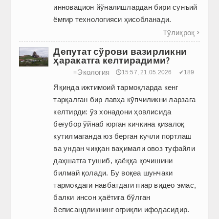
инновацион йўналишлардан бири сунъий
ёмғир технологияси ҳисобланади.
Тўлиқроқ

Депутат сўрови вазирликни
ҳаракатга келтирадими?
Экология
≡
🕔15:57, 21.05.2026
✔189
Яқинда ижтимоий тармоқларда кенг
тарқалган бир лавҳа кўпчиликни ларзага
келтирди: ўз хонадони ҳовлисида
беғубор ўйнаб юрган кичкина қизалоқ
кутилмаганда юз берган кучли портлаш
ва ундан чиққан ваҳимали овоз туфайли
даҳшатга тушиб, қаёққа қочишини
билмай қолади. Бу воқеа шунчаки
тармоқдаги навбатдаги пиар видео эмас,
балки инсон ҳаётига бўлган
беписандликнинг оғриқли ифодасидир.