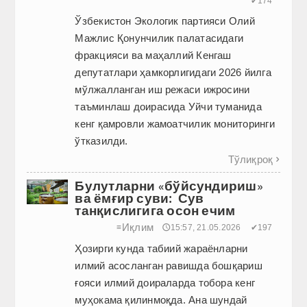
✔174
Ўзбекистон Экологик партияси Олий
Мажлис Қонунчилик палатасидаги
фракцияси ва маҳаллий Кенгаш
депутатлари ҳамкорлигидаги 2026 йилга
мўлжалланган иш режаси ижросини
таъминлаш доирасида Уйчи туманида
кенг қамровли жамоатчилик мониторинги
ўтказилди.
Тўлиқроқ

Булутларни «бўйсундириш»
ва ёмғир суви: Сув
танқислигига осон ечим
Иқлим
≡
🕔15:57, 21.05.2026
✔197
Ҳозирги кунда табиий жараёнларни
илмий асосланган равишда бошқариш
ғояси илмий доираларда тобора кенг
муҳокама қилинмоқда. Ана шундай