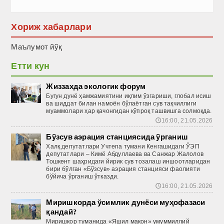
Хориж хабарлари
Маълумот йўқ
Етти кун
Жиззахда экологик форум
Бугун дунё ҳамжамиятини иқлим ўзгариши, глобал исиш
ва шиддат билан намоён бўлаётган сув тақчиллиги
муаммолари ҳар қачонгидан кўпроқ ташвишга солмоқда.
16:00, 21.05.2026
🕔
Бўзсув аэрация станциясида ўрганиш
Халқ депутатлари Учтепа тумани Кенгашидаги ЎЭП
депутатлари – Кимё Абдуллаева ва Санжар Жалолов
Тошкент шаҳридаги йирик сув тозалаш иншоотларидан
бири бўлган «Бўзсув» аэрация станцияси фаолияти
бўйича ўрганиш ўтказди.
16:00, 21.05.2026
🕔
Миришкорда ўсимлик дунёси муҳофазаси
қандай?
Миришкор туманида «Яшил макон» умуммиллий