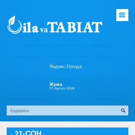
☰
Бош саҳифа
Таҳририят
Газета ҳақида
Раҳбарият
Бўлимлар
Жума
07-Август 2026
Обуна
Алоқа
Эко медиа
, 21-СОН