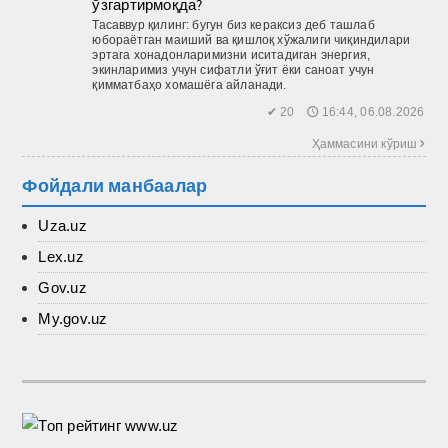
ўзгартирмоқда?
Тасаввур қилинг: бугун биз кераксиз деб ташлаб
юбораётган маиший ва қиш­лоқ хўжалиги чиқиндилари
эртага хонадонларимизни иситадиган энергия,
экинларимиз учун сифатли ўғит ёки саноат учун
қимматбаҳо хомашёга айланади.
✔ 20 🕔 16:44, 06.08.2026
Ҳаммасини кўриш 
Фойдали манбаалар
Uza.uz
Lex.uz
Gov.uz
My.gov.uz