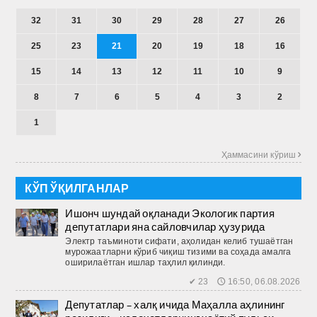
32
31
30
29
28
27
26
25
23
21
20
19
18
16
15
14
13
12
11
10
9
8
7
6
5
4
3
2
1
Ҳаммасини кўриш 
КЎП ЎҚИЛГАНЛАР
Ишонч шундай оқланади Экологик партия
депутатлари яна сайловчилар ҳузурида
Электр таъминоти сифати, аҳолидан келиб тушаётган
мурожаатларни кўриб чиқиш тизими ва соҳада амалга
оширилаётган ишлар таҳлил қилинди.
✔ 23 🕔 16:50, 06.08.2026
Депутатлар – халқ ичида Маҳалла аҳлининг