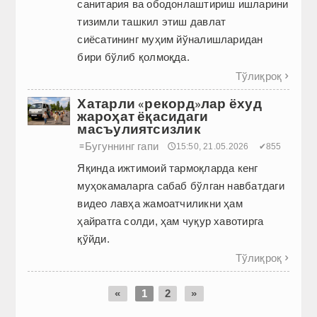
санитария ва ободонлаштириш ишларини
тизимли ташкил этиш давлат
сиёсатининг муҳим йўналишларидан
бири бўлиб қолмоқда.
Тўлиқроқ

Хатарли «рекорд»лар ёхуд
жароҳат ёқасидаги
масъулиятсизлик
Бугуннинг гапи
≡
🕔15:50, 21.05.2026
✔855
Яқинда ижтимоий тармоқларда кенг
муҳокамаларга сабаб бўлган навбатдаги
видео лавҳа жамоатчиликни ҳам
ҳайратга солди, ҳам чуқур хавотирга
қўйди.
Тўлиқроқ

«
1
2
»