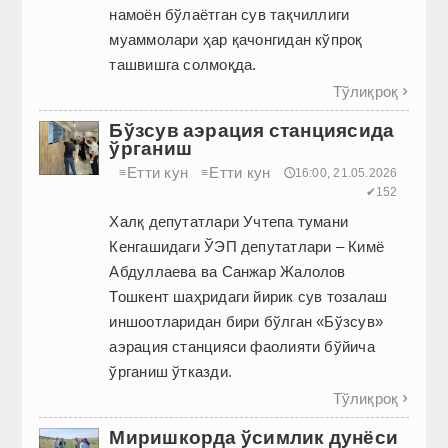
намоён бўлаётган сув тақчиллиги
муаммолари ҳар қачонгидан кўпроқ
ташвишга солмоқда.
Тўлиқроқ

Бўзсув аэрация станциясида
ўрганиш
Етти кун
Етти кун
≡
≡
🕔16:00, 21.05.2026
✔152
Халқ депутатлари Учтепа тумани
Кенгашидаги ЎЭП депутатлари – Кимё
Абдуллаева ва Санжар Жалолов
Тошкент шаҳридаги йирик сув тозалаш
иншоотларидан бири бўлган «Бўзсув»
аэрация станцияси фаолияти бўйича
ўрганиш ўтказди.
Тўлиқроқ

Миришкорда ўсимлик дунёси