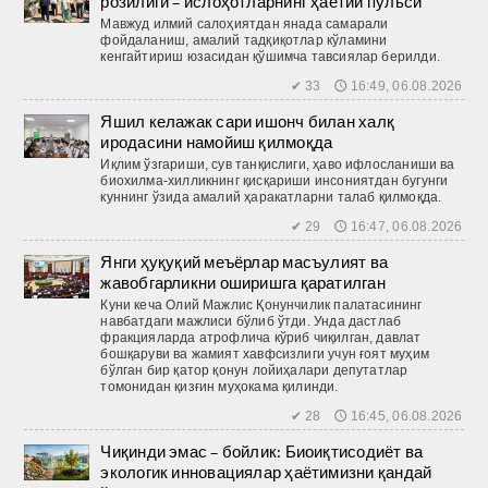
розилиги – ислоҳотларнинг ҳаётий пульси
Мавжуд илмий салоҳиятдан янада самарали
фойдаланиш, амалий тадқиқотлар кўламини
кенгайтириш юзасидан қўшимча тавсиялар берилди.
✔ 33 🕔 16:49, 06.08.2026
Яшил келажак сари ишонч билан халқ
иродасини намойиш қилмоқда
Иқлим ўзгариши, сув танқислиги, ҳаво ифлосланиши ва
биохилма-хилликнинг қисқариши инсониятдан бугунги
куннинг ўзида амалий ҳаракатларни талаб қилмоқда.
✔ 29 🕔 16:47, 06.08.2026
Янги ҳуқуқий меъёрлар масъулият ва
жавобгарликни оширишга қаратилган
Куни кеча Олий Мажлис Қонунчилик палатасининг
навбатдаги мажлиси бўлиб ўтди. Унда дастлаб
фракцияларда атрофлича кўриб чиқилган, давлат
бошқаруви ва жамият хавфсизлиги учун ғоят муҳим
бўлган бир қатор қонун лойиҳалари депутатлар
томонидан қизғин муҳокама қилинди.
✔ 28 🕔 16:45, 06.08.2026
Чиқинди эмас – бойлик: Биоиқтисодиёт ва
экологик инновациялар ҳаётимизни қандай