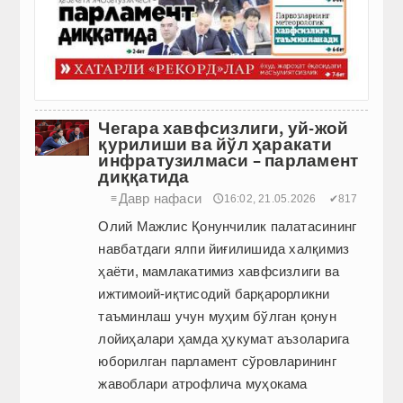
Чегара хавфсизлиги, уй-жой
қурилиши ва йўл ҳаракати
инфратузилмаси – парламент
диққатида
Давр нафаси
≡
🕔16:02, 21.05.2026
✔817
Олий Мажлис Қонунчилик палатасининг
навбатдаги ялпи йиғилишида халқимиз
ҳаёти, мамлакатимиз хавфсизлиги ва
ижтимоий-иқтисодий барқарорликни
таъминлаш учун муҳим бўлган қонун
лойиҳалари ҳамда ҳукумат аъзоларига
юборилган парламент сўровларининг
жавоблари атрофлича муҳокама