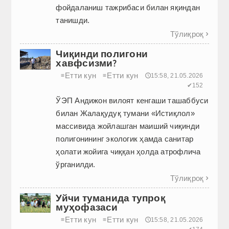
фойдаланиш тажрибаси билан яқиндан
танишди.
Тўлиқроқ

Чиқинди полигони
хавфсизми?
Етти кун
Етти кун
≡
≡
🕔15:58, 21.05.2026
✔152
ЎЭП Андижон вилоят кенгаши ташаббуси
билан Жалақудуқ тумани «Истиқлол»
массивида жойлашган маиший чиқинди
полигонининг экологик ҳамда санитар
ҳолати жойига чиққан ҳолда атрофлича
ўрганилди.
Тўлиқроқ

Уйчи туманида тупроқ
муҳофазаси
Етти кун
Етти кун
≡
≡
🕔15:58, 21.05.2026