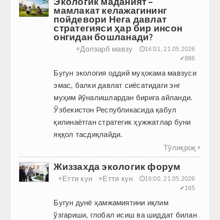
Экологик маданият –
мамлакат келажагининг
пойдевори Нега давлат
стратегияси ҳар бир инсон
онгидан бошланади?
Долзарб мавзу
≡
🕔16:01, 21.05.2026
✔886
Бугун экология оддий муҳокама мавзуси
эмас, балки давлат сиёсатидаги энг
муҳим йўналишлардан бирига айланди.
Ўзбекистон Республикасида қабул
қилинаётган стратегик ҳужжатлар буни
яққол тасдиқлайди.
Тўлиқроқ

Жиззахда экологик форум
Етти кун
Етти кун
≡
≡
🕔16:00, 21.05.2026
✔165
Бугун дунё ҳамжамиятини иқлим
ўзгариши, глобал исиш ва шиддат билан