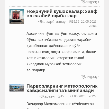
Тўлиқроқ

Ноқонуний кушхоналар: хавф
ва салбий оқибатлар
Долзарб мавзу
≡
🕔15:56, 21.05.2026
✔864
Аҳолининг гўшт ва гўшт маҳсулотларига
бўлган эҳтиёжини қондириш жараёни
ҳисобланган ҳайвонларни сўйиш –
нафақат озиқ-овқат хавфсизлиги, балки
қатъий экологик назоратни талаб
қиладиган мураккаб технологик
занжирдир.
Тўлиқроқ

Парвозларнинг метеорологик
хавфсизлиги таъминланади
Жараён
≡
🕔15:55, 21.05.2026
✔227
Вазирлар Маҳкамасининг «Ўзбекистон