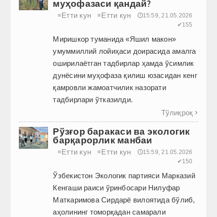
муҳофазаси қандай?
Етти кун
Етти кун
≡
≡
🕔15:59, 21.05.2026
✔155
Миришкор туманида «Яшил макон»
умуммиллий лойиҳаси доирасида амалга
оширилаётган тадбирлар ҳамда ўсимлик
дунёсини муҳофаза қилиш юзасидан кенг
қамровли жамоатчилик назорати
тадбирлари ўтказилди.
Тўлиқроқ

Рўзғор баракаси ва экологик
барқарорлик манбаи
Етти кун
Етти кун
≡
≡
🕔15:59, 21.05.2026
✔150
Ўзбекистон Экологик партияси Марказий
Кенгаши раиси ўринбосари Нилуфар
Маткаримова Сирдарё вилоятида бўлиб,
аҳолининг томорқадан самарали