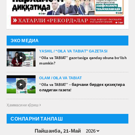
ЭКО МЕДИА
YASHIL / “OILA VA TABIAT” GAZETASI
►
“Oila va TABIAT” gazetasiga qanday obuna bo‘lish
mumkin?
OLAM / OILA VA TABIAT
►
“Oila va TABIAT” – барчани бирдек қизиқтира
оладиган газета!
Ҳаммасини кўриш 
СОНЛАРНИ ТАНЛАШ
Пайшанба, 21-Май