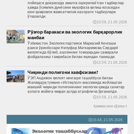
лойиҳаси доирасида амалга оширилаётган тадбирлар
ҳамда ўсимлик дунёсини муҳофаза қилиш юзасидан
кенг қамровли жамоатчилик назорати тадбирлари
ўтказилди.
15:59, 21.05.2026
🕔
Рўзғор баракаси ва экологик барқарорлик
манбаи
Ўзбекистон Экологик партияси Марказий Кенгаши
раиси ўринбосари Нилуфар Маткаримова Сирдарё
вилоятида бўлиб, аҳолининг томорқадан самарали
фойдаланиш тажрибаси билан яқиндан танишди.
15:59, 21.05.2026
🕔
Чиқинди полигони хавфсизми?
ЎЭП Андижон вилоят кенгаши ташаббуси билан
Жалақудуқ тумани «Истиқлол» массивида жойлашган
маиший чиқинди полигонининг экологик ҳамда санитар
ҳолати жойига чиққан ҳолда атрофлича ўрганилди.
15:58, 21.05.2026
🕔
Ҳаммасини кўриш

15:48, 21.05.2026
🕔